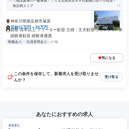
＼物流倉庫の一般事務！／☆土日祝休み＆平日勤務のみ☆小田原・
南足柄エリア
神奈川県南足柄市塚原
月給21万円～25万円
資格 高卒以上 フリーター歓迎 主婦・主夫歓迎 ブランクOK 未
経験者歓迎 経験者優遇
制服あり
社員登用あり
+17個
気になる
この条件を保存して、新着求人を受け取りませ
受け取る
んか？
あなたにおすすめの求人
業務委託