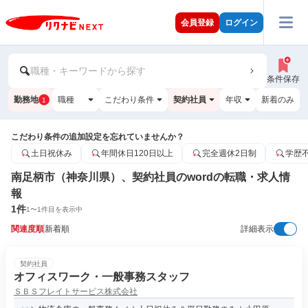
会員登録
ログイン
職種・キーワードから探す
条件保存
勤務地
職種
こだわり条件
契約社員
年収
新着のみ
1
こだわり条件の追加設定を忘れていませんか？
土日祝休み
年間休日120日以上
完全週休2日制
学歴
南足柄市（神奈川県）、契約社員のwordの転職・求人情
報
1
件
1
〜
1
件目を表示中
関連度順
新着順
詳細表示
契約社員
オフィスワーク・一般事務スタッフ
ＳＢＳフレイトサービス株式会社