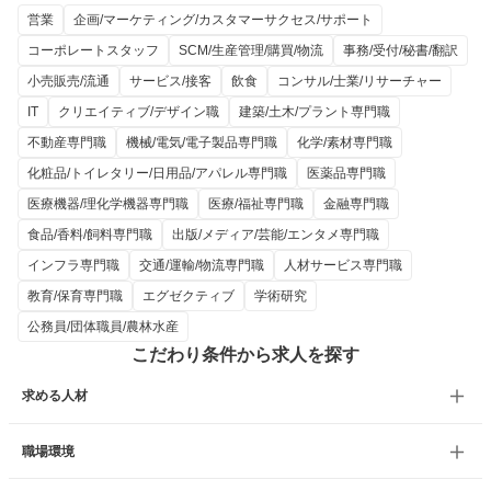
営業
企画/マーケティング/カスタマーサクセス/サポート
コーポレートスタッフ
SCM/生産管理/購買/物流
事務/受付/秘書/翻訳
小売販売/流通
サービス/接客
飲食
コンサル/士業/リサーチャー
IT
クリエイティブ/デザイン職
建築/土木/プラント専門職
不動産専門職
機械/電気/電子製品専門職
化学/素材専門職
化粧品/トイレタリー/日用品/アパレル専門職
医薬品専門職
医療機器/理化学機器専門職
医療/福祉専門職
金融専門職
食品/香料/飼料専門職
出版/メディア/芸能/エンタメ専門職
インフラ専門職
交通/運輸/物流専門職
人材サービス専門職
教育/保育専門職
エグゼクティブ
学術研究
公務員/団体職員/農林水産
こだわり条件から求人を探す
求める人材
職場環境