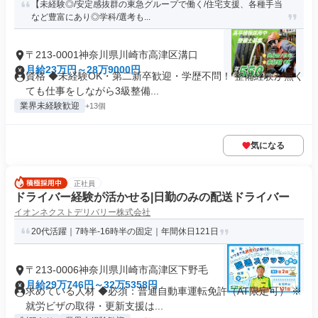
【未経験◎/安定感抜群の東急グループで働く/住宅支援、各種手当
など豊富にあり◎学科/選考も...
〒213-0001神奈川県川崎市高津区溝口
月給23万円～28万9000円
資格 ◆未経験OK・第二新卒歓迎・学歴不問！ 整備経験が無く
ても仕事をしながら3級整備...
業界未経験歓迎
+13個
気になる
正社員
ドライバー経験が活かせる|日勤のみの配送ドライバー
イオンネクストデリバリー株式会社
20代活躍｜7時半-16時半の固定｜年間休日121日
〒213-0006神奈川県川崎市高津区下野毛
月給29万746円～32万5358円
求めている人材 ◆必須：普通自動車運転免許（AT限定可） ※
就労ビザの取得・更新支援は...