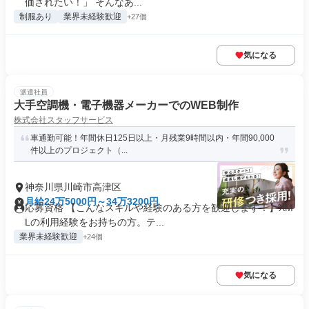
価されたい！」 そんなあ...
制服あり
業界未経験歓迎
+27個
気になる
派遣社員
大手空調機・電子機器メーカーでのWEB制作
株式会社スタッフサービス
車通勤可能！年間休日125日以上・月残業9時間以内・年間90,000
件以上のプロジェクト（...
神奈川県川崎市高津区
月給24万5000円～34万3200円
応募資格 【こんなスキルや経験のある方を歓迎します！】XM
Lの利用経験をお持ちの方。テ...
業界未経験歓迎
+24個
気になる