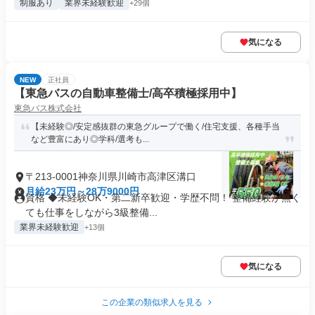
制服あり
業界未経験歓迎
+29個
気になる
NEW
正社員
【東急バスの自動車整備士/高卒積極採用中】
東急バス株式会社
【未経験◎/安定感抜群の東急グループで働く/住宅支援、各種手当
など豊富にあり◎学科/選考も...
〒213-0001神奈川県川崎市高津区溝口
月給23万円～28万9000円
資格 ◆未経験OK・第二新卒歓迎・学歴不問！ 整備経験が無く
ても仕事をしながら3級整備...
業界未経験歓迎
+13個
気になる
この企業の類似求人を見る