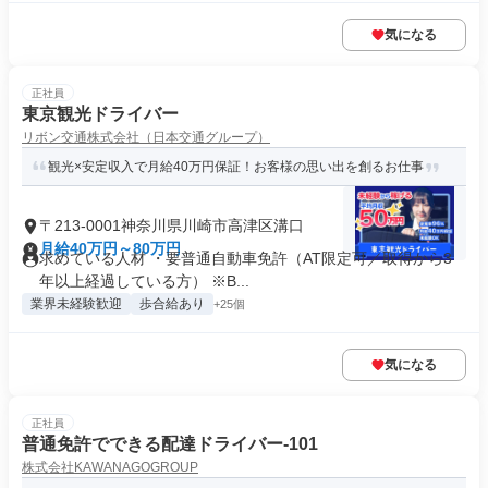
気になる
正社員
東京観光ドライバー
リボン交通株式会社（日本交通グループ）
観光×安定収入で月給40万円保証！お客様の思い出を創るお仕事
〒213-0001神奈川県川崎市高津区溝口
月給40万円～80万円
求めている人材 ・要普通自動車免許（AT限定可／取得から3
年以上経過している方） ※B...
業界未経験歓迎
歩合給あり
+25個
気になる
正社員
普通免許でできる配達ドライバー-101
株式会社KAWANAGOGROUP