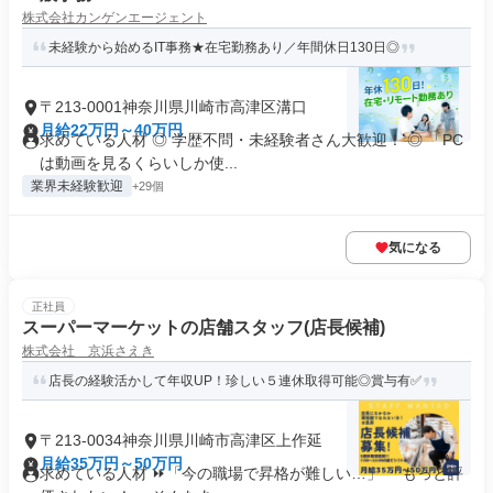
株式会社カンゲンエージェント
未経験から始めるIT事務★在宅勤務あり／年間休日130日◎
〒213-0001神奈川県川崎市高津区溝口
月給22万円～40万円
求めている人材 ◎ 学歴不問・未経験者さん大歓迎！ ◎ 「PC
は動画を見るくらいしか使...
業界未経験歓迎
+29個
気になる
正社員
スーパーマーケットの店舗スタッフ(店長候補)
株式会社 京浜さえき
店長の経験活かして年収UP！珍しい５連休取得可能◎賞与有✅
〒213-0034神奈川県川崎市高津区上作延
月給35万円～50万円
求めている人材 ⏩「今の職場で昇格が難しい…」 「もっと評