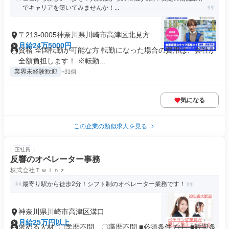
でキャリアを築いてみませんか！...
〒213-0005神奈川県川崎市高津区北見方
月給24万5000円
資格 全国転勤が可能な方 転勤になった場合の費用は、会社が
全額負担します！ ※転勤...
業界未経験歓迎
+31個
気になる
この企業の類似求人を見る
正社員
反響のオペレーター事務
株式会社Ｔｗｉｎｚ
最寄り駅から徒歩2分！シフト制のオペレーター業務です！
神奈川県川崎市高津区溝口
月給25万円以上
求める人材: 〇学歴不問、〇職歴不問 ■必須条件 なし ■歓迎条