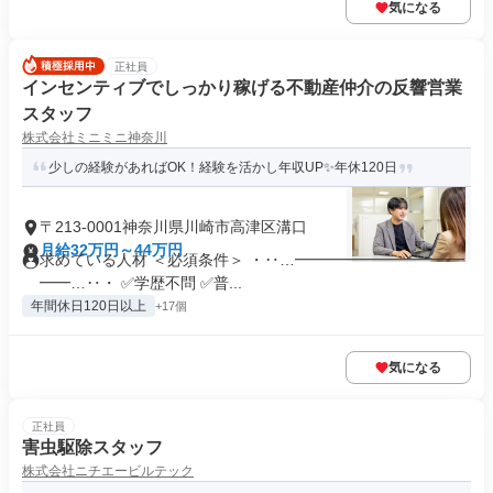
気になる
正社員
インセンティブでしっかり稼げる不動産仲介の反響営業
スタッフ
株式会社ミニミニ神奈川
少しの経験があればOK！経験を活かし年収UP✨年休120日
〒213-0001神奈川県川崎市高津区溝口
月給32万円～44万円
求めている人材 ＜必須条件＞ ・‥…━━━━━━━━━━━
━━…‥・ ✅学歴不問 ✅普...
年間休日120日以上
+17個
気になる
正社員
害虫駆除スタッフ
株式会社ニチエービルテック