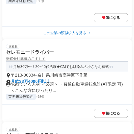
業界未経験歓迎
+30個
気になる
この企業の類似求人を見る
正社員
セレモニードライバー
株式会社葬儀のこすもす
月給30万〜！20~40代活躍★CMでお馴染みの小さなお葬式
〒213-0033神奈川県川崎市高津区下作延
月給33万4000円以上
求めている人材 ＜必須＞ ・普通自動車運転免許(AT限定 可)
＜こんな方にぴったり...
業界未経験歓迎
+15個
気になる
正社員