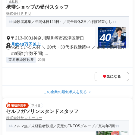
正社員
携帯ショップの受付スタッフ
株式会社ＦＦＵ
経験者募集／年間休日125日～／完全週休2日／ほぼ残業なし
〒213-0001神奈川県川崎市高津区溝口
月給40万円以上
求めている人材 ＼ 20代・30代多数活躍中 ／ 必須：携帯販売
の経験(年数不問) ...
業界未経験歓迎
+22個
気になる
この企業の類似求人を見る
正社員
セルフガソリンスタンドスタッフ
株式会社サントーコー
ノルマ無／未経験者歓迎／安定のENEOSグループ／賞与年2回