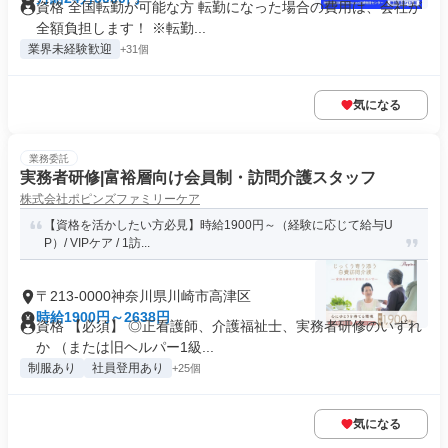
資格 全国転勤が可能な方 転勤になった場合の費用は、会社が
全額負担します！ ※転勤...
業界未経験歓迎
+31個
気になる
業務委託
実務者研修|富裕層向け会員制・訪問介護スタッフ
株式会社ポピンズファミリーケア
【資格を活かしたい方必見】時給1900円～（経験に応じて給与U
P）/ VIPケア / 1訪...
〒213-0000神奈川県川崎市高津区
時給1900円～2638円
資格 【必須】 ◎正看護師、介護福祉士、実務者研修のいずれ
か （または旧ヘルパー1級...
制服あり
社員登用あり
+25個
気になる