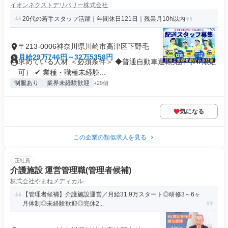
イオンネクストデリバリー株式会社
20代の若手スタッフ活躍｜年間休日121日｜残業月10h以内
〒213-0006神奈川県川崎市高津区下野毛
月給29万746円～32万5358円
求めている人材 ＜必須条件＞ ◆普通自動車運転免許（AT限定
可） ✔ 業種・職種未経験...
制服あり
業界未経験歓迎
+29個
気になる
この企業の類似求人を見る
正社員
介護施設 運営管理職(管理者候補)
株式会社やまねメディカル
【管理者候補】介護施設運営／月給31.9万スタート◎研修3～6ヶ
月体制◎未経験歓迎◎完休2...