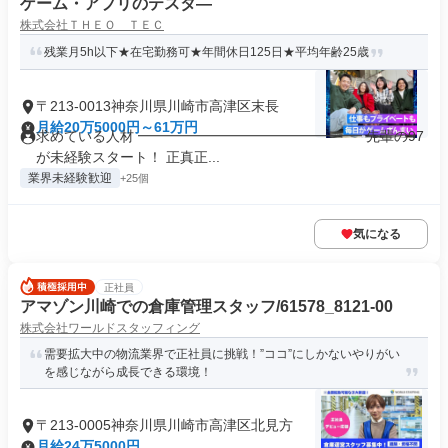
ゲーム・アプリのテスタ―
株式会社ＴＨＥＯ ＴＥＣ
残業月5h以下★在宅勤務可★年間休日125日★平均年齢25歳
〒213-0013神奈川県川崎市高津区末長
月給20万5000円～61万円
求めている人材 ━━━━━━━━━━━━━━━━ 先輩の97
が未経験スタート！ 正真正...
業界未経験歓迎
+25個
気になる
正社員
アマゾン川崎での倉庫管理スタッフ/61578_8121-00
株式会社ワールドスタッフィング
需要拡大中の物流業界で正社員に挑戦！”ココ”にしかないやりがい
を感じながら成長できる環境！
〒213-0005神奈川県川崎市高津区北見方
月給24万5000円