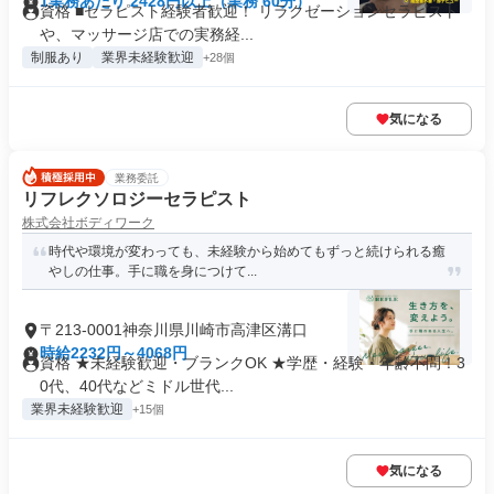
1業務あたり 2428円以上（業務 60分）
資格 ■セラピスト経験者歓迎！ リラクゼーションセラピスト
や、マッサージ店での実務経...
制服あり
業界未経験歓迎
+28個
気になる
業務委託
リフレクソロジーセラピスト
株式会社ボディワーク
時代や環境が変わっても、未経験から始めてもずっと続けられる癒
やしの仕事。手に職を身につけて...
〒213-0001神奈川県川崎市高津区溝口
時給2232円～4068円
資格 ★未経験歓迎・ブランクOK ★学歴・経験・年齢不問！3
0代、40代などミドル世代...
業界未経験歓迎
+15個
気になる