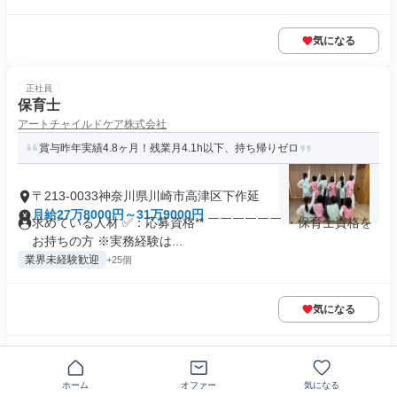
気になる
正社員
保育士
アートチャイルドケア株式会社
賞与昨年実績4.8ヶ月！残業月4.1h以下、持ち帰りゼロ
〒213-0033神奈川県川崎市高津区下作延
月給27万8000円～31万9000円
求めている人材 ✅：応募資格** ￣￣￣￣￣￣ ・保育士資格を
お持ちの方 ※実務経験は...
業界未経験歓迎
+25個
気になる
この企業の類似求人を見る
ホーム
オファー
気になる
正社員