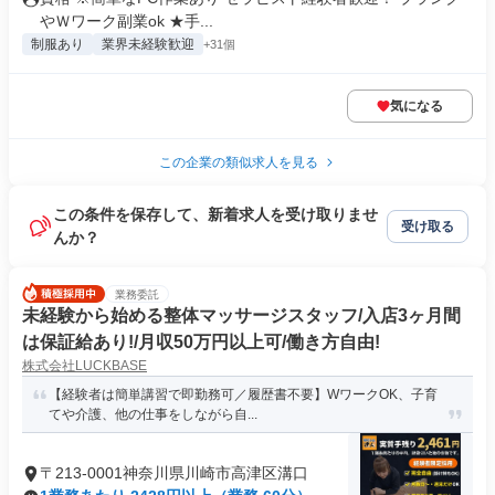
やＷワーク副業ok ★手...
制服あり
業界未経験歓迎
+31個
気になる
この企業の類似求人を見る
この条件を保存して、新着求人を受け取りませ
受け取る
んか？
業務委託
未経験から始める整体マッサージスタッフ/入店3ヶ月間
は保証給あり!/月収50万円以上可/働き方自由!
株式会社LUCKBASE
【経験者は簡単講習で即勤務可／履歴書不要】WワークOK、子育
てや介護、他の仕事をしながら自...
〒213-0001神奈川県川崎市高津区溝口