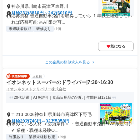
神奈川県川崎市高津区東野川
月給23万8810円～24万6010円
応募資格 普通自動車免許を取得してから １年以上経過してい
れば応募可能 ※AT限定可...
未経験者歓迎
研修あり
+1個
気になる
この企業の類似求人を見る
正社員
イオンネットスーパーのドライバー|7:30~16:30
イオンネクストデリバリー株式会社
20代活躍｜AT免許可｜食品日用品の宅配｜年間休日121日
〒213-0006神奈川県川崎市高津区下野毛
月給29万746円～32万5358円
求めている人材 ＜必須条件＞ ・普通自動車免許（AT限定可）
✔ 業種・職種未経験O...
制服あり
業界未経験歓迎
+29個