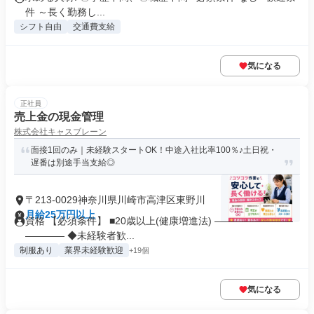
件 ～長く勤務し...
シフト自由
交通費支給
気になる
正社員
売上金の現金管理
株式会社キャスブレーン
面接1回のみ｜未経験スタートOK！中途入社比率100％♪土日祝・
遅番は別途手当支給◎
〒213-0029神奈川県川崎市高津区東野川
月給25万円以上
資格 【必須条件】 ■20歳以上(健康増進法) ――――――――
―――― ◆未経験者歓...
制服あり
業界未経験歓迎
+19個
気になる