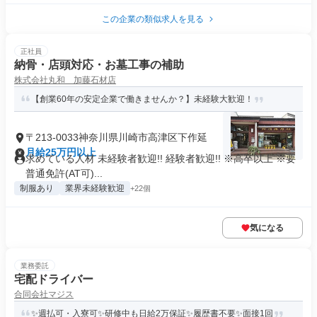
この企業の類似求人を見る
正社員
納骨・店頭対応・お墓工事の補助
株式会社丸和 加藤石材店
【創業60年の安定企業で働きませんか？】未経験大歓迎！
〒213-0033神奈川県川崎市高津区下作延
月給25万円以上
求めている人材 未経験者歓迎!! 経験者歓迎!! ※高卒以上 ※要
普通免許(AT可)...
制服あり
業界未経験歓迎
+22個
気になる
業務委託
宅配ドライバー
合同会社マジス
✨週払可・入寮可✨研修中も日給2万保証✨履歴書不要✨面接1回