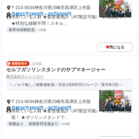
〒213-0034神奈川県川崎市高津区上作延
月給23万2800円～29万6500円
求めている人材 ★要普通免許（AT限定可能） ★未経験ＯＫ！
★特別な経験不問！スキル...
業界未経験歓迎
+28個
気になる
正社員
セルフガソリンスタンドのサブマネージャー
株式会社サントーコー
ノルマ無し／経験者歓迎／安定のENEOSグループ／賞与年2回
〒213-0034神奈川県川崎市高津区上作延
月給34万4500円～36万3400円
求めている人材 ★要普通免許（AT限定可能） ★意欲・人柄重
視！ ★ガソリンスタンドで...
制服あり
資格取得支援あり
+33個