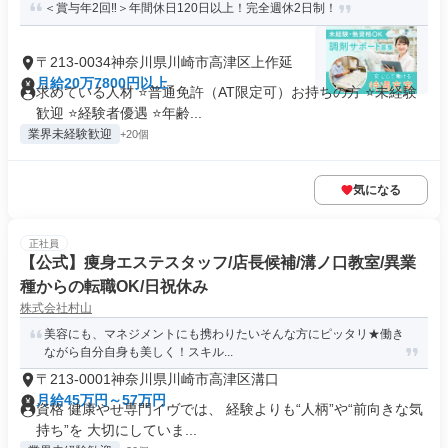
＜賞与年2回‼＞年間休日120日以上！完全週休2日制！
〒213-0034神奈川県川崎市高津区上作延
月給20万7800円以上
求めている人材 ⭐普通免許（AT限定可）お持ちの方 ⭐未経験
歓迎 ⭐経験者優遇 ⭐年齢...
業界未経験歓迎
+20個
気になる
正社員
【公式】痩身エステスタッフ/店長候補/溝ノ口教室/異業
種からの転職OK/日祝休み
株式会社村山
美容にも、マネジメントにも携わりたいそんな方にピッタリ★働き
ながら自分自身も美しく！スキル...
〒213-0001神奈川県川崎市高津区溝口
月給45万円～57万円
資格 健康やせ専門イヴでは、 経験よりも“人柄”や“前向きな気
持ち”を 大切にしていま...