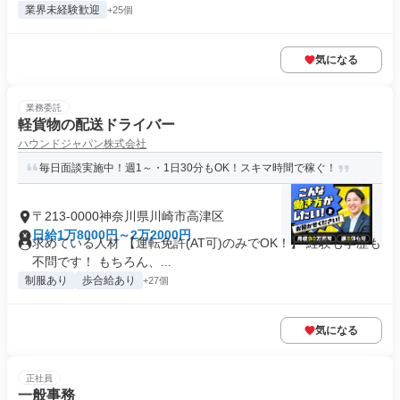
業界未経験歓迎
+25個
気になる
業務委託
軽貨物の配送ドライバー
ハウンドジャパン株式会社
毎日面談実施中！週1～・1日30分もOK！スキマ時間で稼ぐ！
〒213-0000神奈川県川崎市高津区
日給1万8000円～2万2000円
求めている人材 【運転免許(AT可)のみでOK！】 経験も学歴も
不問です！ もちろん、...
制服あり
歩合給あり
+27個
気になる
正社員
一般事務