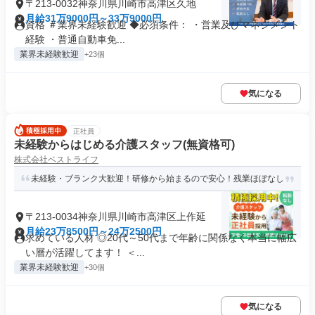
〒213-0032神奈川県川崎市高津区久地
月給31万9000円～33万9000円
資格 ＃業界未経験歓迎 ◆必須条件： ・営業及びマネジメント
経験 ・普通自動車免...
業界未経験歓迎
+23個
気になる
正社員
未経験からはじめる介護スタッフ(無資格可)
株式会社ベストライフ
未経験・ブランク大歓迎！研修から始まるので安心！残業ほぼなし
〒213-0034神奈川県川崎市高津区上作延
月給23万8500円～24万2500円
求めている人材 ◎20代～50代まで年齢に関係なく本当に幅広
い層が活躍してます！ ＜...
業界未経験歓迎
+30個
気になる