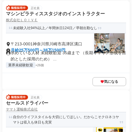
正社員
マシンピラティススタジオのインストラクター
株式会社ＬＯＩＶＥ
未経験入社94%以上／年間休日124日／早朝出勤なし
〒213-0001神奈川県川崎市高津区溝口
月給25万500円～38万1500円
求めている人材 未経験歓迎 35歳まで （長期キャリア形成を目
的とした採用のため） ...
業界未経験歓迎
+26個
気になる
正社員
セールスドライバー
ヤマト運輸株式会社
自分のライフスタイルを大切にしてほしい。だからこそクロネコヤ
マトは収入も休日も充実