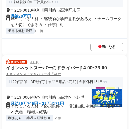
未経験歓迎の正社員募集！
〒213-0013神奈川県川崎市高津区末長
月給28万円
求めている人材 ・継続的な学習意欲がある方 ・チームワーク
を大切にできる方 ・仕事に対...
業界未経験歓迎
+17個
気になる
正社員
イオンネットスーパーのドライバー|14:00~23:00
イオンネクストデリバリー株式会社
20代活躍｜AT免許可｜食品日用品の宅配｜年間休日121日
〒213-0006神奈川県川崎市高津区下野毛
月給29万746円～33万4171円
求めている人材 ＜必須条件＞ ・普通自動車免許（AT限定可）
✔ 業種・職種未経験O...
制服あり
業界未経験歓迎
+29個