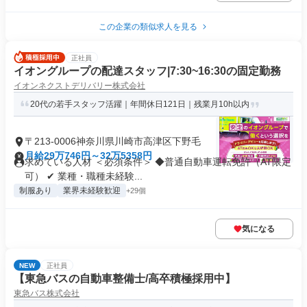
この企業の類似求人を見る
正社員
イオングループの配達スタッフ|7:30~16:30の固定勤務
イオンネクストデリバリー株式会社
20代の若手スタッフ活躍｜年間休日121日｜残業月10h以内
〒213-0006神奈川県川崎市高津区下野毛
月給29万746円～32万5358円
求めている人材 ＜必須条件＞ ◆普通自動車運転免許（AT限定
可） ✔ 業種・職種未経験...
制服あり
業界未経験歓迎
+29個
気になる
NEW
正社員
【東急バスの自動車整備士/高卒積極採用中】
東急バス株式会社