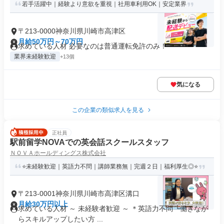
若手活躍中｜経験より意欲を重視｜社用車利用OK｜安定業界
〒213-0000神奈川県川崎市高津区
月給50万円～70万円
求めている人材 必要なのは普通運転免許のみ！
業界未経験歓迎
+13個
気になる
この企業の類似求人を見る
正社員
駅前留学NOVAでの英会話スクールスタッフ
ＮＯＶＡホールディングス株式会社
⭐未経験歓迎｜英語力不問｜講師業務無｜完週２日｜福利厚生◎⭐
〒213-0001神奈川県川崎市高津区溝口
月給30万円以上
求めている人材 ～ 未経験者歓迎 ～ ＊英語力不問 └働きなが
らスキルアップしたい方 ...