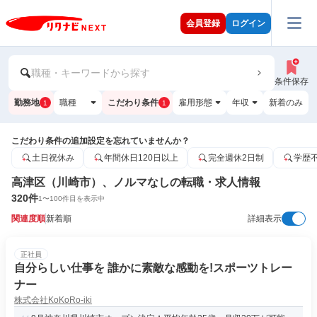
会員登録
ログイン
職種・キーワードから探す
条件保存
勤務地
職種
こだわり条件
雇用形態
年収
新着のみ
1
1
こだわり条件の追加設定を忘れていませんか？
土日祝休み
年間休日120日以上
完全週休2日制
学歴
高津区（川崎市）、ノルマなしの転職・求人情報
320
件
1
〜
100
件目を表示中
関連度順
新着順
詳細表示
正社員
自分らしい仕事を 誰かに素敵な感動を!スポーツトレー
ナー
株式会社KoKoRo-iki