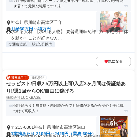
9月神奈川県川崎市オープン決定★平均年齢25歳、月収30万が可能
★若くて元気な職場です！未...
神奈川県川崎市高津区千年
月給30万円～40万円
求める人材: 【求める人物】 要普通運転免許（AT限定可） 体
を動かすことが好きな方...
交通費支給
駅近5分以内
気になる
業務委託
セラピスト/日収2.5万円以上可/入店3ヶ月間は保証給あ
り!/週1回からOK/自由に稼げる
株式会社LUCKBASE
保証給あり！無資格・未経験からでも研修があるから安心！手に職
つけて高収入！
〒213-0001神奈川県川崎市高津区溝口
1業務あたり 2109円～2428円（業務 60分）
資格 ※簡単なPC作業あり セラピスト経験者歓迎！ ブランク