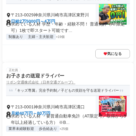
〒213-0029神奈川県川崎市高津区東野川
日給2万5000円～4万円
求めている人材 学歴・年齢・経験不問！ 普通免許（AT限定
可）1枚で即スタート可能です...
制服あり
主婦・主夫歓迎
+19個
気になる
正社員
お子さまの送迎ドライバー
リボン交通株式会社（日本交通グループ）
「キッズ専属」完全予約制／子どもの笑顔を守る送迎ドライバー
〒213-0001神奈川県川崎市高津区溝口
月給40万円～80万円
求めている人材 ・要普通自動車免許（AT限定可／取得から3
年以上経過している方） ※B...
業界未経験歓迎
歩合給あり
+25個