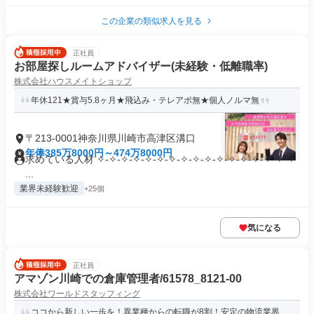
この企業の類似求人を見る
正社員
お部屋探しルームアドバイザー(未経験・低離職率)
株式会社ハウスメイトショップ
年休121★賞与5.8ヶ月★飛込み・テレアポ無★個人ノルマ無
〒213-0001神奈川県川崎市高津区溝口
年俸385万8000円～474万8000円
求めている人材 ✧-✧-✧-✧-✧-✧-✧-✧-✧-✧-✧-✧-✧-✧-✧-✧-✧
...
業界未経験歓迎
+25個
気になる
正社員
アマゾン川崎での倉庫管理者/61578_8121-00
株式会社ワールドスタッフィング
ココから新しい一歩を！異業種からの転職が8割！安定の物流業界