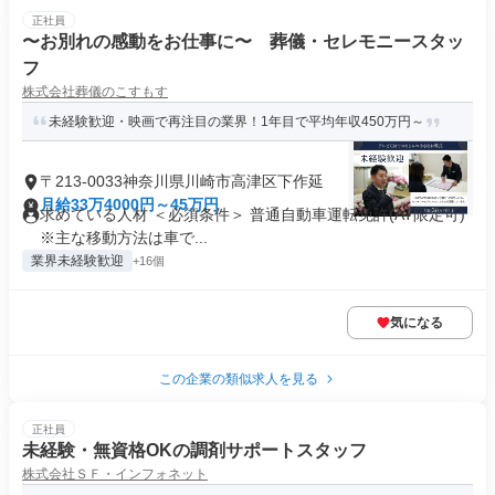
正社員
〜お別れの感動をお仕事に〜 葬儀・セレモニースタッ
フ
株式会社葬儀のこすもす
未経験歓迎・映画で再注目の業界！1年目で平均年収450万円～
〒213-0033神奈川県川崎市高津区下作延
月給33万4000円～45万円
求めている人材 ＜必須条件＞ 普通自動車運転免許(AT限定可)
※主な移動方法は車で...
業界未経験歓迎
+16個
気になる
この企業の類似求人を見る
正社員
未経験・無資格OKの調剤サポートスタッフ
株式会社ＳＦ・インフォネット