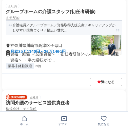
正社員
グループホームの介護スタッフ(初任者研修)
ミモザ㈱
介護職員／グループホーム／資格取得支援充実／キャリアアップが
しやすい環境づくり／幅広い世代...
神奈川県川崎市高津区子母口
月給25万1140円～26万1460円
資格・経験 ＜必須資格＞ ・初任者研修(ヘルパー2級) ＜歓迎
資格＞ ・車の運転がで...
業界未経験歓迎
+9個
気になる
正社員
訪問介護のサービス提供責任者
株式会社ニチイ学館
武蔵新城駅からすぐの事務所です。訪問介護の介護職員サービス提
供責任者スタッフを大募集してい...
ホーム
オファー
気になる