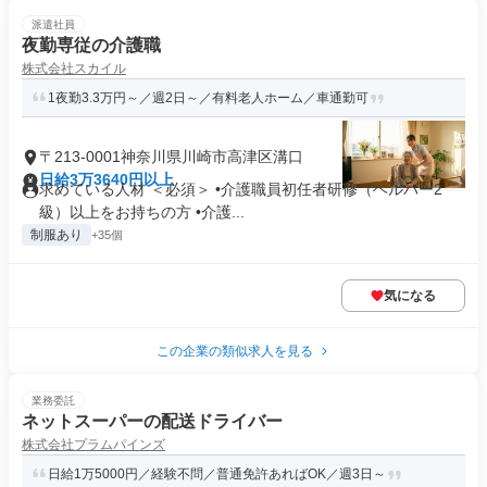
派遣社員
夜勤専従の介護職
株式会社スカイル
1夜勤3.3万円～／週2日～／有料老人ホーム／車通勤可
〒213-0001神奈川県川崎市高津区溝口
日給3万3640円以上
求めている人材 ＜必須＞ •介護職員初任者研修（ヘルパー2
級）以上をお持ちの方 •介護...
制服あり
+35個
気になる
この企業の類似求人を見る
業務委託
ネットスーパーの配送ドライバー
株式会社プラムパインズ
日給1万5000円／経験不問／普通免許あればOK／週3日～