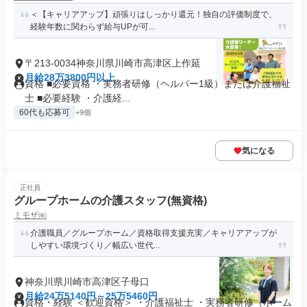
＜【キャリアアップ】頑張りはしっかり還元！独自の評価制度で、
経験年数に関わらず給与UPが可...
〒213-0034神奈川県川崎市高津区上作延
月給28万3800円以上
資格 ■必要資格 ・実務者研修（ヘルパー1級）または介護福祉
士 ■必要経験 ・介護経...
60代も応募可
+9個
気になる
正社員
グループホームの介護スタッフ(無資格)
ミモザ㈱
介護職員／グループホーム／資格取得支援充実／キャリアアップが
しやすい環境づくり／幅広い世代...
神奈川県川崎市高津区子母口
月給24万5140円～25万5460円
資格・経験 ＜歓迎資格＞ ・介護福祉士 ・実務者研修（ホーム