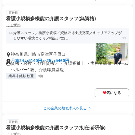
正社員
看護小規模多機能の介護スタッフ(無資格)
ミモザ㈱
介護スタッフ／看護小規模／資格取得支援充実／キャリアアップが
しやすい環境づくり／幅広い世代...
神奈川県川崎市高津区子母口
月給24万5140円～25万5460円
資格・経験 ＜歓迎資格＞ ・介護福祉士 ・実務者研修（ホーム
ヘルパー1級、介護職員基礎...
業界未経験歓迎
+9個
気になる
この企業の類似求人を見る
正社員
看護小規模多機能の介護スタッフ(初任者研修)
ミモザ㈱