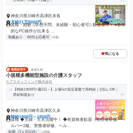
日休み／55歳～72歳が...
神奈川県川崎市高津区末長
月給21万5000円
資格・経験 □学歴不問、未経験・初心者可□ 歓迎条件！ ●基本
的なPC操作が出来る ...
制服あり
60代も応募可
+5個
気になる
派遣社員
小規模多機能型施設の介護スタッフ
ケアスタッフィング株式会社
【時給1900円×週2日～】上場Gの安定基盤で高時給｜日払いOK｜
昇給制度あり
神奈川県川崎市高津区久末
時給1900円～1950円
資格 ◆主婦・主夫活躍中！ ◆有資格者歓迎（初任者研修、ヘ
ルパー2級、実務者研修、ヘル...
短期（3ヵ月以内）
+28個