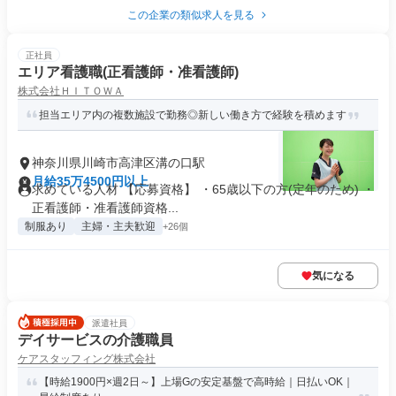
この企業の類似求人を見る
正社員
エリア看護職(正看護師・准看護師)
株式会社ＨＩＴＯＷＡ
担当エリア内の複数施設で勤務◎新しい働き方で経験を積めます
神奈川県川崎市高津区溝の口駅
月給35万4500円以上
求めている人材 【応募資格】 ・65歳以下の方(定年のため) ・
正看護師・准看護師資格...
制服あり
主婦・主夫歓迎
+26個
気になる
派遣社員
デイサービスの介護職員
ケアスタッフィング株式会社
【時給1900円×週2日～】上場Gの安定基盤で高時給｜日払いOK｜