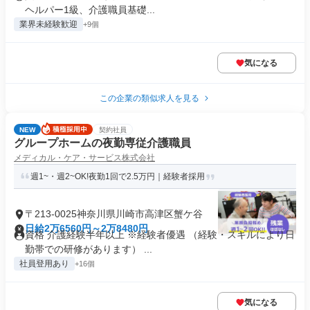
ヘルパー1級、介護職員基礎...
業界未経験歓迎
+9個
気になる
この企業の類似求人を見る
NEW
契約社員
グループホームの夜勤専従介護職員
メディカル・ケア・サービス株式会社
週1~・週2~OK!夜勤1回で2.5万円｜経験者採用
〒213-0025神奈川県川崎市高津区蟹ケ谷
日給2万6560円～2万8480円
資格 介護経験半年以上 ※経験者優遇 （経験・スキルにより日
勤帯での研修があります） ...
社員登用あり
+16個
気になる