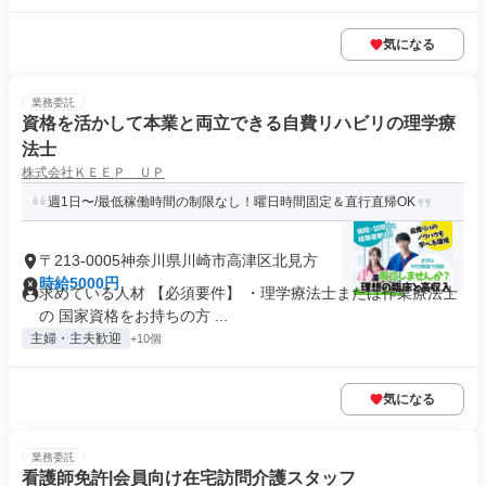
気になる
業務委託
資格を活かして本業と両立できる自費リハビリの理学療
法士
株式会社ＫＥＥＰ ＵＰ
週1日〜/最低稼働時間の制限なし！曜日時間固定＆直行直帰OK
〒213-0005神奈川県川崎市高津区北見方
時給5000円
求めている人材 【必須要件】 ・理学療法士または作業療法士
の 国家資格をお持ちの方 ...
主婦・主夫歓迎
+10個
気になる
業務委託
看護師免許|会員向け在宅訪問介護スタッフ