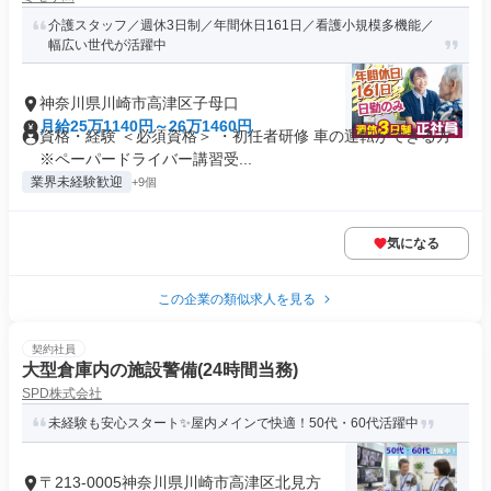
介護スタッフ／週休3日制／年間休日161日／看護小規模多機能／
幅広い世代が活躍中
神奈川県川崎市高津区子母口
月給25万1140円～26万1460円
資格・経験 ＜必須資格＞ ・初任者研修 車の運転ができる方
※ペーパードライバー講習受...
業界未経験歓迎
+9個
気になる
この企業の類似求人を見る
契約社員
大型倉庫内の施設警備(24時間当務)
SPD株式会社
未経験も安心スタート✨屋内メインで快適！50代・60代活躍中
〒213-0005神奈川県川崎市高津区北見方