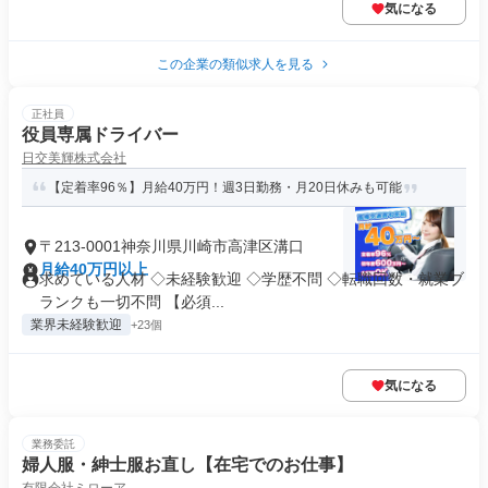
気になる
この企業の類似求人を見る
正社員
役員専属ドライバー
日交美輝株式会社
【定着率96％】月給40万円！週3日勤務・月20日休みも可能
〒213-0001神奈川県川崎市高津区溝口
月給40万円以上
求めている人材 ◇未経験歓迎 ◇学歴不問 ◇転職回数・就業ブ
ランクも一切不問 【必須...
業界未経験歓迎
+23個
気になる
業務委託
婦人服・紳士服お直し【在宅でのお仕事】