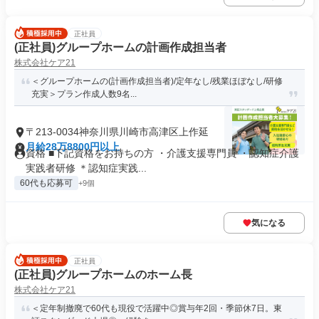
正社員
(正社員)グループホームの計画作成担当者
株式会社ケア21
＜グループホームの(計画作成担当者)/定年なし/残業ほぼなし/研修
充実＞プラン作成人数9名...
〒213-0034神奈川県川崎市高津区上作延
月給28万8800円以上
資格 ■下記資格をお持ちの方 ・介護支援専門員 ・認知症介護
実践者研修 ＊認知症実践...
60代も応募可
+9個
気になる
正社員
(正社員)グループホームのホーム長
株式会社ケア21
＜定年制撤廃で60代も現役で活躍中◎賞与年2回・季節休7日。東