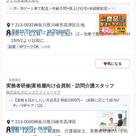
さくら興運株式会社
2t・3tゲート車で配送＜年齢不問×借上げ社宅×未経験歓迎＞
〒213-0032神奈川県川崎市高津区久地
月給35万5000円～38万5000円
求めている人材 ＊必須 中型免許（2～3t車で配送のため） 〇H
19/6/2より以前に...
副業・WワークOK
+13個
気になる
業務委託
実務者研修|富裕層向け会員制・訪問介護スタッフ
株式会社ポピンズファミリーケア
【資格を活かしたい方必見】時給1900円～（経験に応じて給与U
P）/ VIPケア / 1訪...
〒213-0000神奈川県川崎市高津区
時給1900円～2638円
資格 【必須】 ◎正看護師、介護福祉士、実務者研修のいずれ