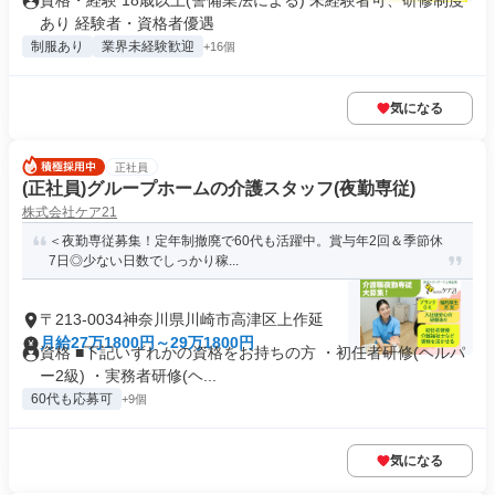
資格・経験 18歳以上(警備業法による) 未経験者可、研修制度
あり 経験者・資格者優遇
制服あり
業界未経験歓迎
+16個
気になる
正社員
(正社員)グループホームの介護スタッフ(夜勤専従)
株式会社ケア21
＜夜勤専従募集！定年制撤廃で60代も活躍中。賞与年2回＆季節休
7日◎少ない日数でしっかり稼...
〒213-0034神奈川県川崎市高津区上作延
月給27万1800円～29万1800円
資格 ■下記いずれかの資格をお持ちの方 ・初任者研修(ヘルパ
ー2級) ・実務者研修(ヘ...
60代も応募可
+9個
気になる