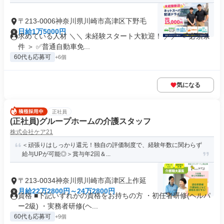
〒213-0006神奈川県川崎市高津区下野毛
日給1万5000円
求めている人材 ＼＼ 未経験スタート大歓迎！ ／／ ＜ 必須条
件 ＞ ✅普通自動車免...
60代も応募可
+6個
気になる
正社員
(正社員)グループホームの介護スタッフ
株式会社ケア21
＜頑張りはしっかり還元！独自の評価制度で、経験年数に関わらず
給与UPが可能◎＞賞与年2回＆...
〒213-0034神奈川県川崎市高津区上作延
月給22万2800円～24万2800円
資格 ■下記いずれかの資格をお持ちの方 ・初任者研修(ヘルパ
ー2級) ・実務者研修(ヘ...
60代も応募可
+9個