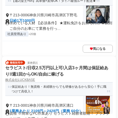
【週2(金土×6h】高単価×直帰OK！タイパ最強ルート配送★
〒213-0006神奈川県川崎市高津区下野毛
日給1万1000円
求めている人材 【必須条件】 ★運転免許をお持ちの方 ★原則
ご自分のお車にて業務を行っ...
社員登用あり
+20個
気になる
業務委託
セラピスト/日収2.5万円以上可/入店3ヶ月間は保証給あ
り!/週1回からOK/自由に稼げる
株式会社LUCKBASE
保証給あり！無資格・未経験からでも研修があるから安心！手に職
つけて高収入！
〒213-0001神奈川県川崎市高津区溝口
1業務あたり 2109円～2428円（業務 60分）
資格 ※簡単なPC作業あり セラピスト経験者歓迎！ ブランク