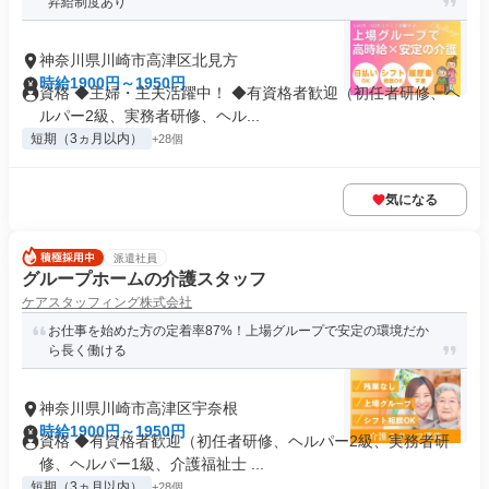
昇給制度あり
神奈川県川崎市高津区北見方
時給1900円～1950円
資格 ◆主婦・主夫活躍中！ ◆有資格者歓迎（初任者研修、ヘ
ルパー2級、実務者研修、ヘル...
短期（3ヵ月以内）
+28個
気になる
派遣社員
グループホームの介護スタッフ
ケアスタッフィング株式会社
お仕事を始めた方の定着率87%！上場グループで安定の環境だか
ら長く働ける
神奈川県川崎市高津区宇奈根
時給1900円～1950円
資格 ◆有資格者歓迎（初任者研修、ヘルパー2級、実務者研
修、ヘルパー1級、介護福祉士 ...
短期（3ヵ月以内）
+28個