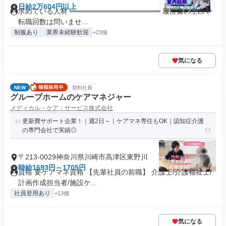
日給2万604円以上
求めている人材 ══════════════════ 履歴書の空白や
転職回数は問いませ...
制服あり
業界未経験歓迎
+23個
気になる
NEW
契約社員
グループホームのケアマネジャー
メディカル・ケア・サービス株式会社
更新費サポート企業！｜週2日～｜ケアマネ専任もOK｜認知症介護
の専門会社で実績◎
〒213-0029神奈川県川崎市高津区東野川
時給1693円～1705円
資格 要ケアマネ資格 【先輩社員の前職】 介護士/介護福祉士/
計画作成担当者/施設ケ...
社員登用あり
+13個
気になる