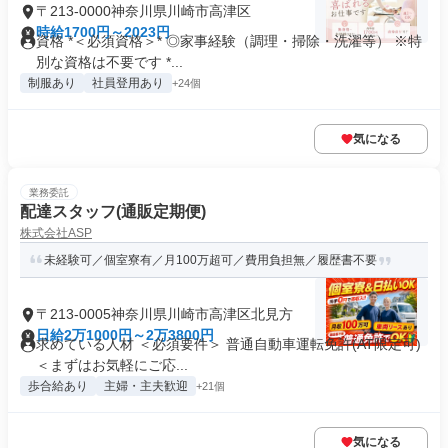
〒213-0000神奈川県川崎市高津区
時給1700円～2023円
資格 *＜必須資格＞* ◎家事経験（調理・掃除・洗濯等） ※特
別な資格は不要です *...
制服あり
社員登用あり
+24個
気になる
業務委託
配達スタッフ(通販定期便)
株式会社ASP
未経験可／個室寮有／月100万超可／費用負担無／履歴書不要
〒213-0005神奈川県川崎市高津区北見方
日給2万1000円～2万3800円
求めている人材 ＜必須要件＞ 普通自動車運転免許(AT限定可)
＜まずはお気軽にご応...
歩合給あり
主婦・主夫歓迎
+21個
気になる