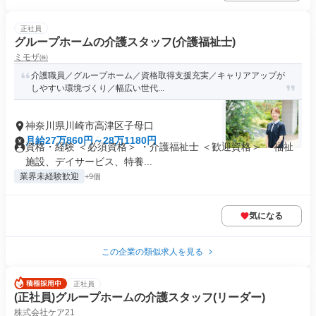
正社員
グループホームの介護スタッフ(介護福祉士)
ミモザ㈱
介護職員／グループホーム／資格取得支援充実／キャリアアップが
しやすい環境づくり／幅広い世代...
神奈川県川崎市高津区子母口
月給27万860円～28万1180円
資格・経験 ＜必須資格＞ ・介護福祉士 ＜歓迎資格＞ ・福祉
施設、デイサービス、特養...
業界未経験歓迎
+9個
気になる
この企業の類似求人を見る
正社員
(正社員)グループホームの介護スタッフ(リーダー)
株式会社ケア21