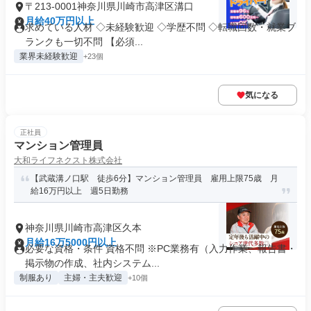
〒213-0001神奈川県川崎市高津区溝口
月給40万円以上
求めている人材 ◇未経験歓迎 ◇学歴不問 ◇転職回数・就業ブ
ランクも一切不問 【必須...
業界未経験歓迎
+23個
気になる
正社員
マンション管理員
大和ライフネクスト株式会社
【武蔵溝ノ口駅 徒歩6分】マンション管理員 雇用上限75歳 月
給16万円以上 週5日勤務
神奈川県川崎市高津区久本
月給16万5000円以上
必要な資格・条件 資格不問 ※PC業務有（入力作業、報告書・
掲示物の作成、社内システム...
制服あり
主婦・主夫歓迎
+10個