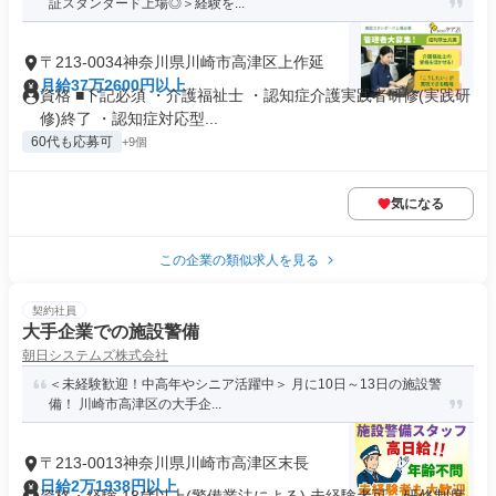
証スタンダード上場◎＞経験を...
〒213-0034神奈川県川崎市高津区上作延
月給37万2600円以上
資格 ■下記必須 ・介護福祉士 ・認知症介護実践者研修(実践研
修)終了 ・認知症対応型...
60代も応募可
+9個
気になる
この企業の類似求人を見る
契約社員
大手企業での施設警備
朝日システムズ株式会社
＜未経験歓迎！中高年やシニア活躍中＞ 月に10日～13日の施設警
備！ 川崎市高津区の大手企...
〒213-0013神奈川県川崎市高津区末長
日給2万1938円以上