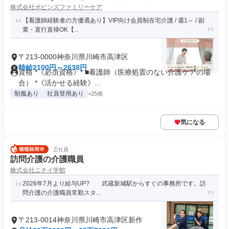
株式会社ポピンズファミリーケア
【看護師経験者の方優遇あり】VIP向け会員制在宅介護 / 週1～ / 副
業・直行直帰OK【...
〒213-0000神奈川県川崎市高津区
時給2100円～2638円
資格 *《必須資格》* ■看護師（医療処置のない介護ケアの場
合） *《活かせる経験》...
制服あり
社員登用あり
+25個
気になる
正社員
訪問介護の介護職員
株式会社ニチイ学館
2026年7月より給与UP? 武蔵新城駅からすぐの事務所です。訪
問介護の介護職員常勤スタ...
〒213-0014神奈川県川崎市高津区新作