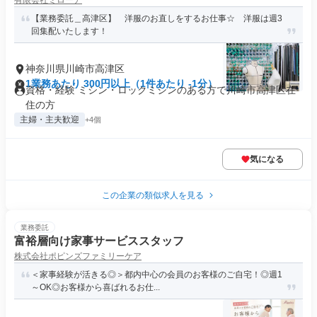
有限会社ミローア
【業務委託＿高津区】 洋服のお直しをするお仕事☆ 洋服は週3
回集配いたします！
神奈川県川崎市高津区
1業務あたり 300円以上（1件あたり -1分）
資格・経験 ミシン・ロックミシンのある方で川崎市高津区在
住の方
主婦・主夫歓迎
+4個
気になる
この企業の類似求人を見る
業務委託
富裕層向け家事サービススタッフ
株式会社ポピンズファミリーケア
＜家事経験が活きる◎＞都内中心の会員のお客様のご自宅！◎週1
～OK◎お客様から喜ばれるお仕...