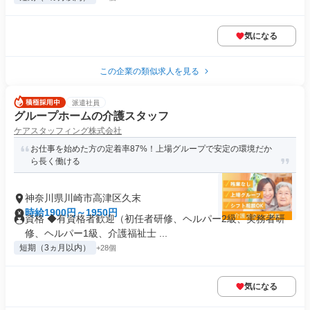
気になる
この企業の類似求人を見る
派遣社員
グループホームの介護スタッフ
ケアスタッフィング株式会社
お仕事を始めた方の定着率87%！上場グループで安定の環境だか
ら長く働ける
神奈川県川崎市高津区久末
時給1900円～1950円
資格 ◆有資格者歓迎（初任者研修、ヘルパー2級、実務者研
修、ヘルパー1級、介護福祉士 ...
短期（3ヵ月以内）
+28個
気になる