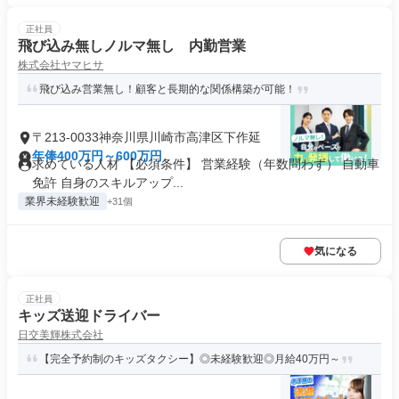
正社員
飛び込み無しノルマ無し 内勤営業
株式会社ヤマヒサ
飛び込み営業無し！顧客と長期的な関係構築が可能！
〒213-0033神奈川県川崎市高津区下作延
年俸400万円～600万円
求めている人材 【必須条件】 営業経験（年数問わず） 自動車
免許 自身のスキルアップ...
業界未経験歓迎
+31個
気になる
正社員
キッズ送迎ドライバー
日交美輝株式会社
【完全予約制のキッズタクシー】◎未経験歓迎◎月給40万円～