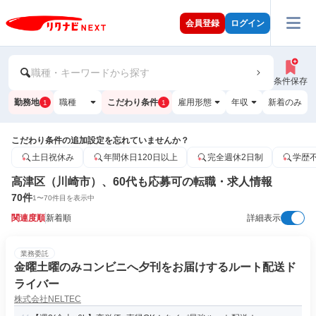
会員登録
ログイン
職種・キーワードから探す
条件保存
勤務地
職種
こだわり条件
雇用形態
年収
新着のみ
1
1
こだわり条件の追加設定を忘れていませんか？
土日祝休み
年間休日120日以上
完全週休2日制
学歴
高津区（川崎市）、60代も応募可の転職・求人情報
70
件
1
〜
70
件目を表示中
関連度順
新着順
詳細表示
業務委託
金曜土曜のみコンビニへ夕刊をお届けするルート配送ド
ライバー
株式会社NELTEC