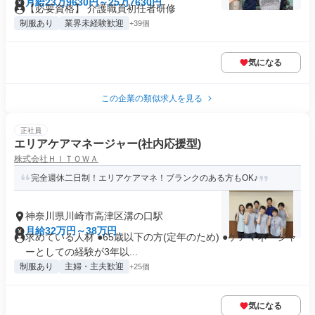
月給23万9630円～25万7630円
【必要資格】 介護職員初任者研修
制服あり
業界未経験歓迎
+39個
気になる
この企業の類似求人を見る
正社員
エリアケアマネージャー(社内応援型)
株式会社ＨＩＴＯＷＡ
完全週休二日制！エリアケアマネ！ブランクのある方もOK♪
神奈川県川崎市高津区溝の口駅
月給32万円～38万円
求めている人材 ●65歳以下の方(定年のため) ●ケアマネージャ
ーとしての経験が3年以...
制服あり
主婦・主夫歓迎
+25個
気になる