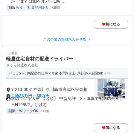
か （または旧ヘルパー1級...
制服あり
社員登用あり
+25個
気になる
この企業の類似求人を見る
正社員
軽量住宅資材の配送ドライバー
さくら興運株式会社
1日5～6件配送の仕事＜年齢不問×借上げ社宅×未経験ok＞
〒213-0031神奈川県川崎市高津区宇奈根
月給36万円～38万円
求めている人材 【必須】 中型免許（2～3t車で配送のため）
＊H19/6/2より以前...
副業・WワークOK
+13個
気になる