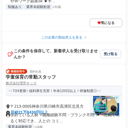
やＷワーク副業ok ★手...
制服あり
業界未経験歓迎
+31個
気になる
この企業の類似求人を見る
この条件を保存して、新着求人を受け取りませ
受け取る
んか？
契約社員
学童保育の常勤スタッフ
株式会社理究キッズ
7/24更新✨福利厚生充実！年休120日以上！研修制度◎
〒213-0005神奈川県川崎市高津区北見方
月給21万8430円以上
求めている人材 ⭐職種経験不問・ブランク不問！ ・元気で明
るく対応でき、人との コミ...
業界未経験歓迎
+16個