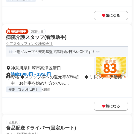
気になる
派遣社員
病院介護スタッフ(看護助手)
ケアスタッフィング株式会社
上場グループの安定基盤で高時給♪日払いOKです！
神奈川県川崎市高津区溝口
時給1900円～1950円
資格 ◆スタッフ様への還元率83%超！ ◆ミドルシニア活躍
中！お仕事を始めた方の70%...
短期（3ヵ月以内）
+28個
気になる
正社員
食品配送ドライバー(固定ルート)