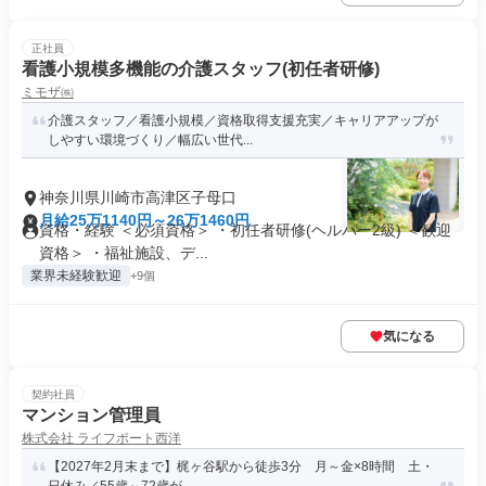
正社員
看護小規模多機能の介護スタッフ(初任者研修)
ミモザ㈱
介護スタッフ／看護小規模／資格取得支援充実／キャリアアップが
しやすい環境づくり／幅広い世代...
神奈川県川崎市高津区子母口
月給25万1140円～26万1460円
資格・経験 ＜必須資格＞ ・初任者研修(ヘルパー2級) ＜歓迎
資格＞ ・福祉施設、デ...
業界未経験歓迎
+9個
気になる
契約社員
マンション管理員
株式会社 ライフポート西洋
【2027年2月末まで】梶ヶ谷駅から徒歩3分 月～金×8時間 土・