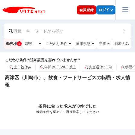
会員登録
ログイン
職種・キーワードから探す
勤務地
職種
こだわり条件
雇用形態
年収
新着のみ
1
こだわり条件の追加設定を忘れていませんか？
土日祝休み
年間休日120日以上
完全週休2日制
学歴
高津区（川崎市）、飲食・フードサービスの転職・求人情
報
条件に合った求人が 0件でした
検索条件を緩めて、再度検索してください