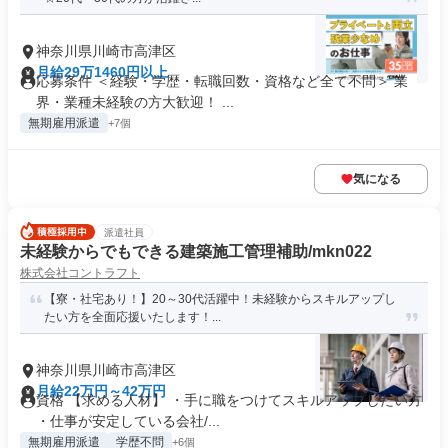
神奈川県川崎市高津区
月給29万1460円以上
応募条件 ＜経験・学歴・転職回数・資格など全て不問＞ 業
界・業種未経験の方大歓迎！ ...
無期雇用派遣
+7個
気になる
派遣社員
未経験からでもできる建築施工管理補助/mkn022
株式会社コントラフト
【寮・社宅あり！】20～30代活躍中！未経験からスキルアップし
たい方を全面応援いたします！...
神奈川県川崎市高津区
月給22万円～42万円
資格 【求める人材】 ・手に職をつけてスキルアップしたい方
・仕事が安定している会社/...
無期雇用派遣
学歴不問
+6個