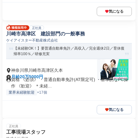
気になる
正社員
川崎市高津区 建設部門の一般事務
ケイアイスター不動産株式会社
【未経験OK！】要普通自動車免許／高収入／完全週休2日／育休復
帰率100％／研修充実
神奈川県川崎市高津区久本
月給20万5000円
資格 《必須》 ・普通自動車免許(AT限定可) ・基本的なPC操
作 《歓迎》 ＊未経...
業界未経験歓迎
+17個
気になる
正社員
工事現場スタッフ