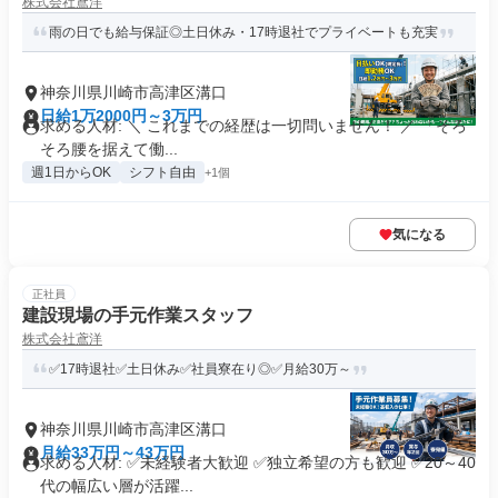
株式会社鳶洋
雨の日でも給与保証◎土日休み・17時退社でプライベートも充実
神奈川県川崎市高津区溝口
日給1万2000円～3万円
求める人材: ＼ これまでの経歴は一切問いません！ ／ 「そろ
そろ腰を据えて働...
週1日からOK
シフト自由
+1個
気になる
正社員
建設現場の手元作業スタッフ
株式会社鳶洋
✅17時退社✅土日休み✅社員寮在り◎✅月給30万～
神奈川県川崎市高津区溝口
月給33万円～43万円
求める人材: ✅未経験者大歓迎 ✅独立希望の方も歓迎 ✅20～40
代の幅広い層が活躍...