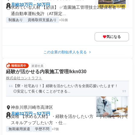
月給30万円～50万円
求めている人材 【必須】 ✅造園施工管理技士2級保有者 ✅普
通自動車運転免許（AT限定...
制服あり
資格取得支援あり
+31個
気になる
この企業の類似求人を見る
派遣社員
経験が活かせる内装施工管理/kkn030
株式会社コントラフト
【寮・社宅あり！】経験を活かしたい方を全面応援いたします！
◎安定して長く働くことができる...
神奈川県川崎市高津区
月給32万円～52万円
資格 【求める人材】 ・経験を活かしたい方 ・手に職をつけて
スキルアップしたい方 ・仕...
無期雇用派遣
学歴不問
+7個