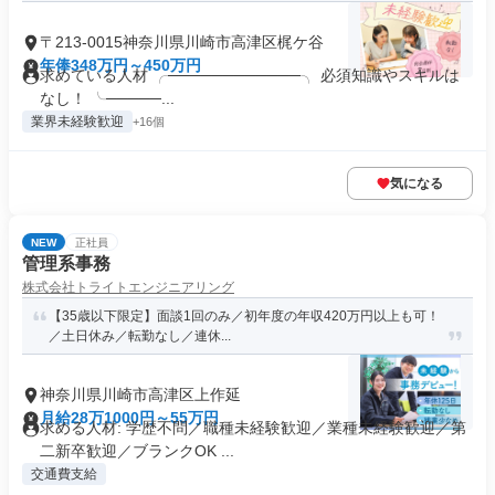
〒213-0015神奈川県川崎市高津区梶ケ谷
年俸348万円～450万円
求めている人材 ╭────────────╮ 必須知識やスキルは
なし！ ╰─────...
業界未経験歓迎
+16個
気になる
NEW
正社員
管理系事務
株式会社トライトエンジニアリング
【35歳以下限定】面談1回のみ／初年度の年収420万円以上も可！
／土日休み／転勤なし／連休...
神奈川県川崎市高津区上作延
月給28万1000円～55万円
求める人材: 学歴不問／職種未経験歓迎／業種未経験歓迎／第
二新卒歓迎／ブランクOK ...
交通費支給