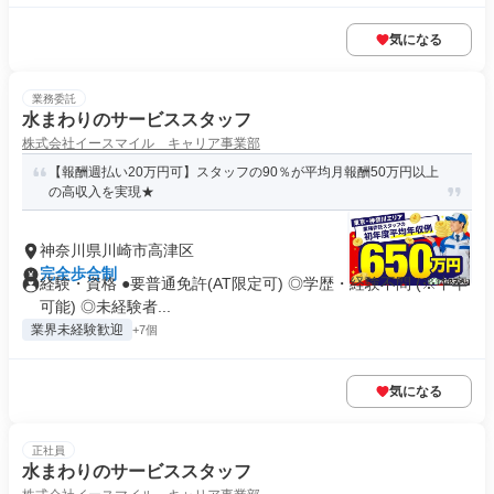
気になる
業務委託
水まわりのサービススタッフ
株式会社イースマイル キャリア事業部
【報酬週払い20万円可】スタッフの90％が平均月報酬50万円以上
の高収入を実現★
神奈川県川崎市高津区
完全歩合制
経験・資格 ●要普通免許(AT限定可) ◎学歴・経験不問 (※中卒
可能) ◎未経験者...
業界未経験歓迎
+7個
気になる
正社員
水まわりのサービススタッフ