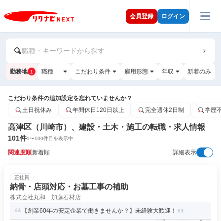
会員登録
ログイン
職種・キーワードから探す
勤務地
職種
こだわり条件
雇用形態
年収
新着のみ
1
こだわり条件の追加設定を忘れていませんか？
土日祝休み
年間休日120日以上
完全週休2日制
学歴
高津区（川崎市）、建設・土木・施工の転職・求人情報
101
件
1
〜
100
件目を表示中
関連度順
新着順
詳細表示
正社員
納骨・店頭対応・お墓工事の補助
株式会社丸和 加藤石材店
【創業60年の安定企業で働きませんか？】未経験大歓迎！