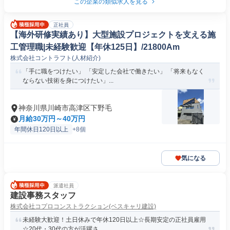
この企業の類似求人を見る
正社員
【海外研修実績あり】大型施設プロジェクトを支える施
工管理職|未経験歓迎【年休125日】/21800Am
株式会社コントラフト(人材紹介)
「手に職をつけたい」 「安定した会社で働きたい」 「将来もなく
ならない技術を身につけたい」...
神奈川県川崎市高津区下野毛
月給30万円～40万円
年間休日120日以上
+8個
気になる
派遣社員
建設事務スタッフ
株式会社コプロコンストラクション(ベスキャリ建設)
未経験大歓迎！土日休みで年休120日以上☆長期安定の正社員雇用
☆20代・30代の方が活躍さ...