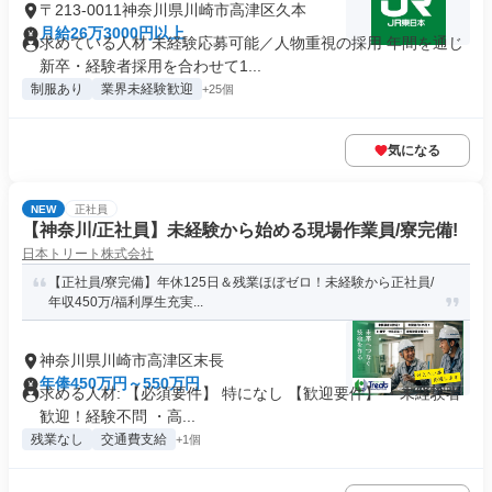
〒213-0011神奈川県川崎市高津区久本
月給26万3000円以上
求めている人材 未経験応募可能／人物重視の採用 年間を通じ
新卒・経験者採用を合わせて1...
制服あり
業界未経験歓迎
+25個
気になる
NEW
正社員
【神奈川/正社員】未経験から始める現場作業員/寮完備!
日本トリート株式会社
【正社員/寮完備】年休125日＆残業ほぼゼロ！未経験から正社員/
年収450万/福利厚生充実...
神奈川県川崎市高津区末長
年俸450万円～550万円
求める人材: 【必須要件】 特になし 【歓迎要件】 ・未経験者
歓迎！経験不問 ・高...
残業なし
交通費支給
+1個