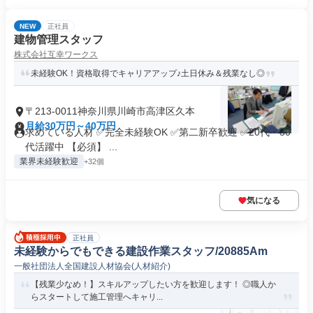
NEW
正社員
建物管理スタッフ
株式会社互幸ワークス
未経験OK！資格取得でキャリアアップ♪土日休み＆残業なし◎
〒213-0011神奈川県川崎市高津区久本
月給30万円～40万円
求めている人材 ✅完全未経験OK ✅第二新卒歓迎 ✅20代・30
代活躍中 【必須】 ...
業界未経験歓迎
+32個
気になる
正社員
未経験からでもできる建設作業スタッフ/20885Am
一般社団法人全国建設人材協会(人材紹介)
【残業少なめ！】スキルアップしたい方を歓迎します！ ◎職人か
らスタートして施工管理へキャリ...