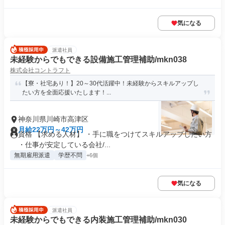
気になる
派遣社員
未経験からでもできる設備施工管理補助/mkn038
株式会社コントラフト
【寮・社宅あり！】20～30代活躍中！未経験からスキルアップし
たい方を全面応援いたします！...
神奈川県川崎市高津区
月給22万円～42万円
資格 【求める人材】 ・手に職をつけてスキルアップしたい方
・仕事が安定している会社/...
無期雇用派遣
学歴不問
+6個
気になる
派遣社員
未経験からでもできる内装施工管理補助/mkn030