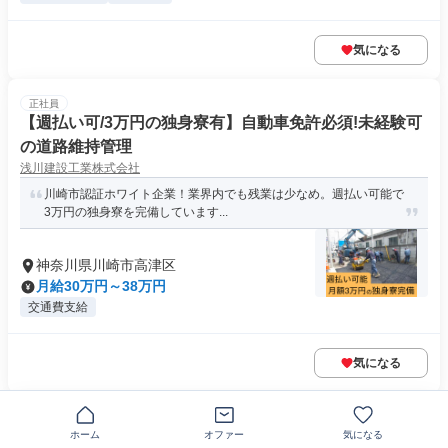
気になる
正社員
【週払い可/3万円の独身寮有】自動車免許必須!未経験可
の道路維持管理
浅川建設工業株式会社
川崎市認証ホワイト企業！業界内でも残業は少なめ。週払い可能で
3万円の独身寮を完備しています...
神奈川県川崎市高津区
月給30万円～38万円
交通費支給
気になる
NEW
正社員
理美容業界や店舗などの給湯システムの施工スタッフ
ホーム
オファー
気になる