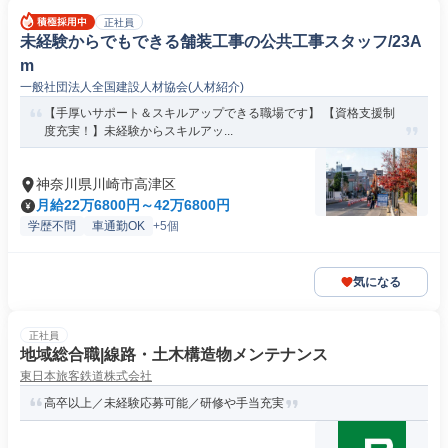
正社員
未経験からでもできる舗装工事の公共工事スタッフ/23A
m
一般社団法人全国建設人材協会(人材紹介)
【手厚いサポート＆スキルアップできる職場です】 【資格支援制
度充実！】未経験からスキルアッ...
神奈川県川崎市高津区
月給22万6800円～42万6800円
学歴不問
車通勤OK
+5個
気になる
正社員
地域総合職|線路・土木構造物メンテナンス
東日本旅客鉄道株式会社
高卒以上／未経験応募可能／研修や手当充実