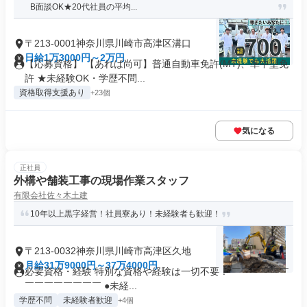
B面談OK★20代社員の平均...
〒213-0001神奈川県川崎市高津区溝口
日給1万3000円～2万円
【応募資格】 【あれば尚可】普通自動車免許(MT)、準中型免
許 ★未経験OK・学歴不問...
資格取得支援あり
+23個
気になる
正社員
外構や舗装工事の現場作業スタッフ
有限会社佐々木土建
10年以上黒字経営！社員寮あり！未経験者も歓迎！
〒213-0032神奈川県川崎市高津区久地
月給31万9000円～37万4000円
必要資格・経験 特別な資格や経験は一切不要！ ￣￣￣￣￣￣
￣￣￣￣￣￣￣￣ ●未経...
学歴不問
未経験者歓迎
+4個