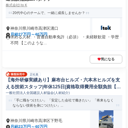
株式会社I to K
20代中心のチームで、一緒に成長しませんか？
神奈川県川崎市高津区溝口
月給27万円～40万円
求める人材: ・普通自動車免許（必須） ・未経験歓迎 ・学歴
不問 【このような...
気になる
正社員
【海外研修実績あり】麻布台ヒルズ・六本木ヒルズを支
える技術スタッフ|年休125日|資格取得費用全額負担【未
一般社団法人全国建設人材協会(人材紹介)
経験歓迎】/21800Bm
「手に職をつけたい」 「安定した会社で働きたい」 「将来もなく
ならない技術を身につけたい」...
神奈川県川崎市高津区下野毛
月給23万円～40万円