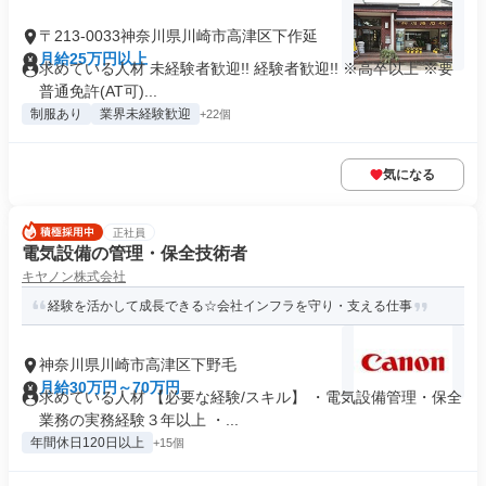
〒213-0033神奈川県川崎市高津区下作延
月給25万円以上
求めている人材 未経験者歓迎!! 経験者歓迎!! ※高卒以上 ※要
普通免許(AT可)...
制服あり
業界未経験歓迎
+22個
気になる
正社員
電気設備の管理・保全技術者
キヤノン株式会社
経験を活かして成長できる☆会社インフラを守り・支える仕事
神奈川県川崎市高津区下野毛
月給30万円～70万円
求めている人材 【必要な経験/スキル】 ・電気設備管理・保全
業務の実務経験３年以上 ・...
年間休日120日以上
+15個