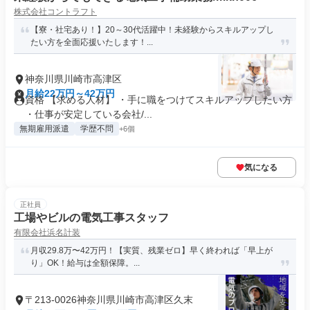
株式会社コントラフト
【寮・社宅あり！】20～30代活躍中！未経験からスキルアップし
たい方を全面応援いたします！...
神奈川県川崎市高津区
月給22万円～42万円
資格 【求める人材】 ・手に職をつけてスキルアップしたい方
・仕事が安定している会社/...
無期雇用派遣
学歴不問
+6個
気になる
正社員
工場やビルの電気工事スタッフ
有限会社浜名計装
月収29.8万〜42万円！【実質、残業ゼロ】早く終われば「早上が
り」OK！給与は全額保障。...
〒213-0026神奈川県川崎市高津区久末