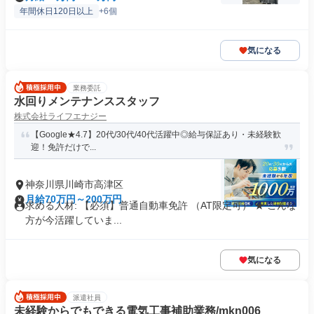
年間休日120日以上
+6個
気になる
業務委託
水回りメンテナンススタッフ
株式会社ライフエナジー
【Google★4.7】20代/30代/40代活躍中◎給与保証あり・未経験歓
迎！免許だけで...
神奈川県川崎市高津区
月給70万円～200万円
求める人材: 【必須】普通自動車免許 （AT限定可） ★ こんな
方が今活躍していま...
気になる
派遣社員
未経験からでもできる電気工事補助業務/mkn006