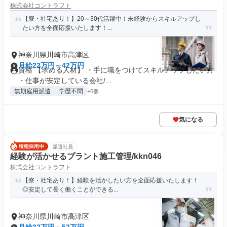
株式会社コントラフト
【寮・社宅あり！】20～30代活躍中！未経験からスキルアップし
たい方を全面応援いたします！...
神奈川県川崎市高津区
月給22万円～42万円
資格 【求める人材】 ・手に職をつけてスキルアップしたい方
・仕事が安定している会社/...
無期雇用派遣
学歴不問
+6個
気になる
派遣社員
経験が活かせるプラント施工管理/kkn046
株式会社コントラフト
【寮・社宅あり！】経験を活かしたい方を全面応援いたします！
◎安定して長く働くことができる...
神奈川県川崎市高津区