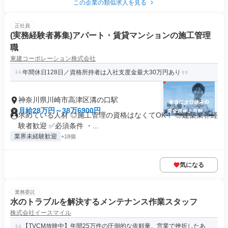
この企業の類似求人を見る
正社員
(実務経験者募集)アパート・賃貸マンションの施工管理
職
東建コーポレーション株式会社
年間休日128日／資格所持者は入社支度金最大30万円あり
神奈川県川崎市高津区溝の口駅
月給28万円～38万6900円
求めている人材 ◎施工管理の資格はなくてOK！ ◎建築業界経
験者歓迎 ✅必須条件 ・...
業界未経験歓迎
+18個
気になる
業務委託
水のトラブルを解決するメンテナンス作業スタッフ
株式会社イースマイル
【TVCM放映中】年間25万件の圧倒的な依頼量。営業で挫折したあ