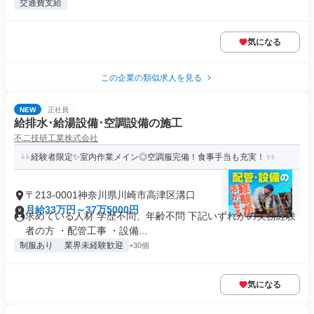
交通費支給
気になる
この企業の類似求人を見る
NEW
正社員
給排水･給湯設備･空調設備の施工
不二技研工業株式会社
経験者限定✨室内作業メイン◎空調服完備！食事手当も充実！
〒213-0001神奈川県川崎市高津区溝口
月給33万円～37万5000円
求めている人材 学歴不問、年齢不問 下記いずれかの実務経験
者の方 ・配管工事 ・設備...
制服あり
業界未経験歓迎
+30個
気になる