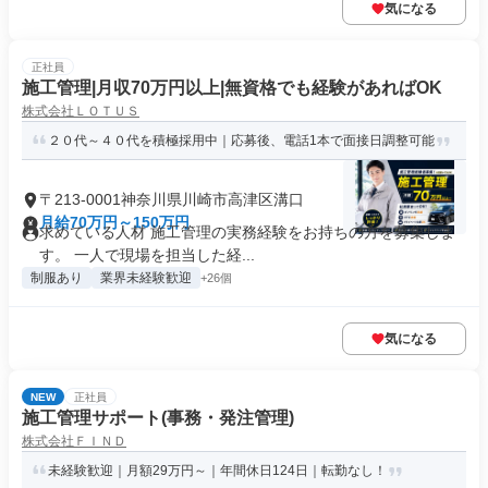
気になる
正社員
施工管理|月収70万円以上|無資格でも経験があればOK
株式会社ＬＯＴＵＳ
２０代～４０代を積極採用中｜応募後、電話1本で面接日調整可能
〒213-0001神奈川県川崎市高津区溝口
月給70万円～150万円
求めている人材 施工管理の実務経験をお持ちの方を募集しま
す。 一人で現場を担当した経...
制服あり
業界未経験歓迎
+26個
気になる
NEW
正社員
施工管理サポート(事務・発注管理)
株式会社ＦＩＮＤ
未経験歓迎｜月額29万円～｜年間休日124日｜転勤なし！