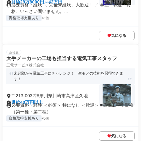
月給29万8000円～42万円
必要資格・経験 ＼ 完全未経験、大歓迎！ ／ 学歴・職歴・資
格、いっさい問いません。...
資格取得支援あり
+8個
気になる
正社員
大手メーカーの工場も担当する電気工事スタッフ
三電サービス株式会社
未経験から電気工事にチャレンジ！一生モノの技術を習得できま
す！
〒213-0032神奈川県川崎市高津区久地
月給40万円以上
必要資格・経験 ＜必須＞ 特になし ＜歓迎＞ ■電気工事士資格
（第一種・第二種）...
資格取得支援あり
+3個
気になる