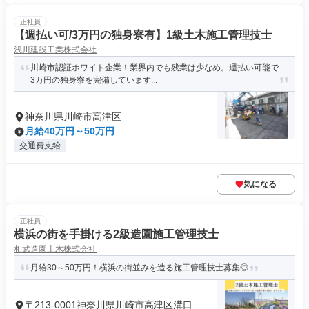
正社員
【週払い可/3万円の独身寮有】1級土木施工管理技士
浅川建設工業株式会社
川崎市認証ホワイト企業！業界内でも残業は少なめ。週払い可能で
3万円の独身寮を完備しています...
神奈川県川崎市高津区
月給40万円～50万円
交通費支給
気になる
正社員
横浜の街を手掛ける2級造園施工管理技士
相武造園土木株式会社
月給30～50万円！横浜の街並みを造る施工管理技士募集◎
〒213-0001神奈川県川崎市高津区溝口