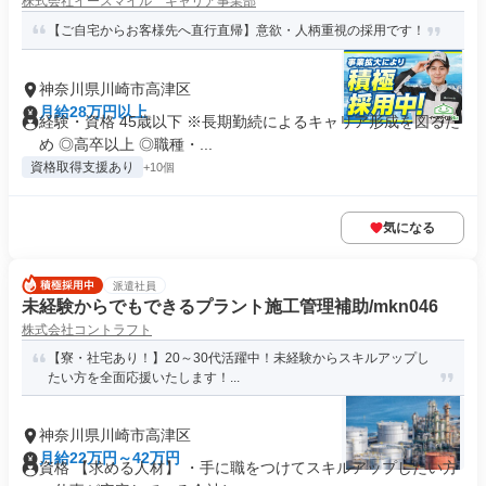
株式会社イースマイル キャリア事業部
【ご自宅からお客様先へ直行直帰】意欲・人柄重視の採用です！
神奈川県川崎市高津区
月給28万円以上
経験・資格 45歳以下 ※長期勤続によるキャリア形成を図るた
め ◎高卒以上 ◎職種・...
資格取得支援あり
+10個
気になる
派遣社員
未経験からでもできるプラント施工管理補助/mkn046
株式会社コントラフト
【寮・社宅あり！】20～30代活躍中！未経験からスキルアップし
たい方を全面応援いたします！...
神奈川県川崎市高津区
月給22万円～42万円
資格 【求める人材】 ・手に職をつけてスキルアップしたい方