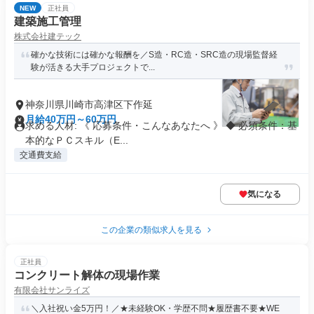
NEW
正社員
建築施工管理
株式会社建テック
確かな技術には確かな報酬を／S造・RC造・SRC造の現場監督経
験が活きる大手プロジェクトで...
神奈川県川崎市高津区下作延
月給40万円～60万円
求める人材: 《 応募条件・こんなあなたへ 》 ◆ 必須条件：基
本的なＰＣスキル（E...
交通費支給
気になる
この企業の類似求人を見る
正社員
コンクリート解体の現場作業
有限会社サンライズ
＼入社祝い金5万円！／★未経験OK・学歴不問★履歴書不要★WE