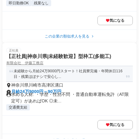
即日勤務OK
残業なし
気になる
この企業の類似求人を見る
正社員
【正社員|神奈川県|未経験歓迎】型枠工(多能工)
有限会社 伊藤工務店
未経験から月給24万9000円スタート！社員寮完備・年間休日116
日・残業ほぼナシで安心し...
神奈川県川崎市高津区溝口
月給24万9000円～90万円
求める人材: ・学歴・性別不問 ・普通自動車運転免許（AT限
定可）があればOK ◎未...
交通費支給
気になる