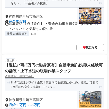
なたへ、「一生モノの技術」...
神奈川県川崎市高津区
完全歩合制
応募資格 【必須条件】 ・普通自動車運転免許（AT限定可）
・ハキハキと気持ちの良い挨...
業界未経験歓迎
+11個
気になる
正社員
【週払い可/3万円の独身寮有】自動車免許必須!未経験可
の舗装・上下水道の現場作業スタッフ
浅川建設工業株式会社
川崎市認証ホワイト企業！業界内でも残業は少なめ。週払い可能で
3万円の独身寮を完備しています...
神奈川県川崎市高津区
月給30万円～38万円