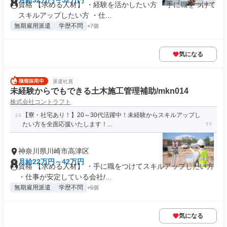
月給32万円～52万円
資格 【求める人材】 ・経験を活かしたい方 ・手に職をつけて
スキルアップしたい方 ・仕...
無期雇用派遣
学歴不問
+7個
気になる
派遣社員
未経験からでもできる土木施工管理補助/mkn014
株式会社コントラフト
【寮・社宅あり！】20～30代活躍中！未経験からスキルアップし
たい方を全面応援いたします！...
神奈川県川崎市高津区
月給22万円～42万円
資格 【求める人材】 ・手に職をつけてスキルアップしたい方
・仕事が安定している会社/...
無期雇用派遣
学歴不問
+6個
気になる