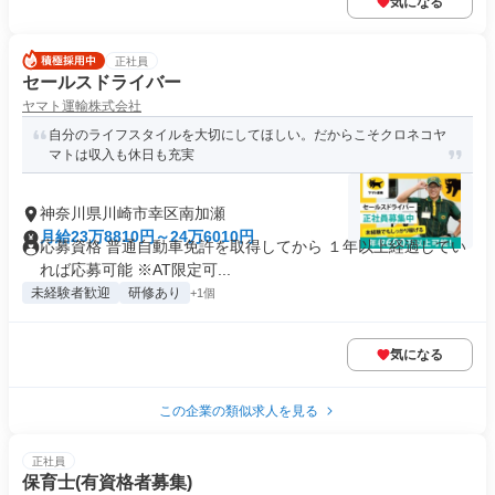
気になる
正社員
セールスドライバー
ヤマト運輸株式会社
自分のライフスタイルを大切にしてほしい。だからこそクロネコヤ
マトは収入も休日も充実
神奈川県川崎市幸区南加瀬
月給23万8810円～24万6010円
応募資格 普通自動車免許を取得してから １年以上経過してい
れば応募可能 ※AT限定可...
未経験者歓迎
研修あり
+1個
気になる
この企業の類似求人を見る
正社員
保育士(有資格者募集)