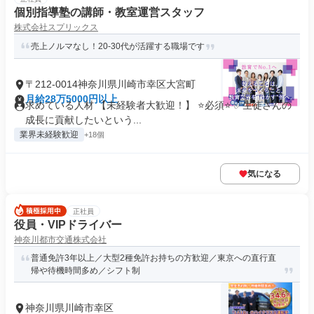
個別指導塾の講師・教室運営スタッフ
株式会社スプリックス
売上ノルマなし！20-30代が活躍する職場です
〒212-0014神奈川県川崎市幸区大宮町
月給28万5000円以上
求めている人材 【未経験者大歓迎！】 ⭐️必須⭐️ ✅生徒さんの
成長に貢献したいという...
業界未経験歓迎
+18個
気になる
正社員
役員・VIPドライバー
神奈川都市交通株式会社
普通免許3年以上／大型2種免許お持ちの方歓迎／東京への直行直
帰や待機時間多め／シフト制
神奈川県川崎市幸区