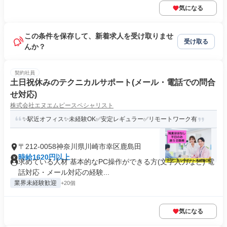
気になる
この条件を保存して、新着求人を受け取りませ
受け取る
んか？
契約社員
土日祝休みのテクニカルサポート(メール・電話での問合
せ対応)
株式会社エヌエムピースペシャリスト
✨駅近オフィス✨未経験OK✅安定レギュラー✅リモートワーク有
〒212-0058神奈川県川崎市幸区鹿島田
時給1620円以上
求めている人材 基本的なPC操作ができる方(文字入力など) 電
話対応・メール対応の経験...
業界未経験歓迎
+20個
気になる