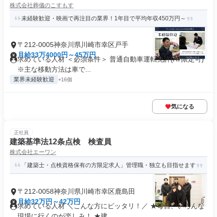
株式会社葬儀のこすもす
未経験歓迎・映画で再注目の業界！1年目で平均年収450万円～
〒212-0005神奈川県川崎市幸区戸手
月給33万4000円～45万円
求めている人材 ＜必須条件＞ 普通自動車運転免許(AT限定可)
※主な移動方法は車で...
業界未経験歓迎
+16個
気になる
正社員
建築基準法12条点検 検査員
株式会社エーワン
「建築士・点検資格保有の方限定求人」管理職・独立も目指せます
〒212-0058神奈川県川崎市幸区鹿島田
月給32万円～42万円
求めている人材 ＼こんな方にピッタリ！／ ★毎日、いろんな
現場に行くのが楽しみ！ ★建...