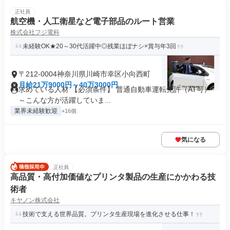
正社員
航空機・人工衛星など電子部品のルート営業
株式会社フジ電科
未経験OK★20～30代活躍中◎残業ほぼナシ×賞与年3回
〒212-0004神奈川県川崎市幸区小向西町
月給21万9000円～40万3000円
求めている人材 【必須条件】 普通自動車運転免許（AT可）
～こんな方が活躍していま...
業界未経験歓迎
+16個
気になる
正社員
高品質・高付加価値なプリンタ製品の生産にかかわる技
術者
キヤノン株式会社
技術で支える世界品質。プリンタ生産現場を進化させる仕事！