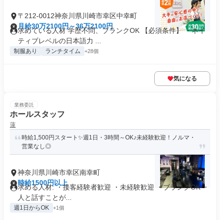
〒212-0012神奈川県川崎市幸区中幸町
月給30万2100円～36万2100円
求めている人材 学歴不問、ブランクOK 【必須条件】 ・ネイ
ティブレベルの日本語力 ...
制服あり
ランチタイム
+28個
気になる
業務委託
ホールスタッフ
蓮
時給1,500円スタート✨週1日・3時間～OK♪未経験歓迎！ノルマ・
営業なし◎
神奈川県川崎市幸区南幸町
時給1500円以上
求める人材: ・接客経験者歓迎 ・未経験歓迎 ・ブランクOK ・
人と話すことが...
週1日からOK
+1個