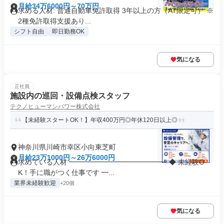
月給34万6000円～70万円
求める人材: 普通自動車免許取得 3年以上の方（AT限定可） ※
2種免許取得支援あり...
シフト自由
即日勤務OK
気になる
正社員
施設内の巡回・設備点検スタッフ
テクノヒューマンパワー株式会社
【未経験スタートOK！】年収400万円◎年休120日以上◎
神奈川県川崎市幸区小向東芝町
月給23万1000円～26万6000円
求めている人材 ━━━━━━━━━━━━━━ ◆ 未経験O
K！手に職がつく仕事です ━...
業界未経験歓迎
+20個
気になる