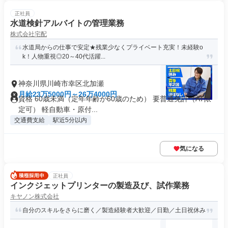
正社員
水道検針アルバイトの管理業務
株式会社宅配
水道局からの仕事で安定★残業少なくプライベート充実！未経験o
k！人物重視◎20～40代活躍...
神奈川県川崎市幸区北加瀬
月給23万5000円～26万4000円
資格 60歳未満（定年年齢が60歳のため） 要普通免許（AT限
定可） 軽自動車・原付...
交通費支給
駅近5分以内
気になる
正社員
インクジェットプリンターの製造及び、試作業務
キヤノン株式会社
自分のスキルをさらに磨く／製造経験者大歓迎／日勤／土日祝休み