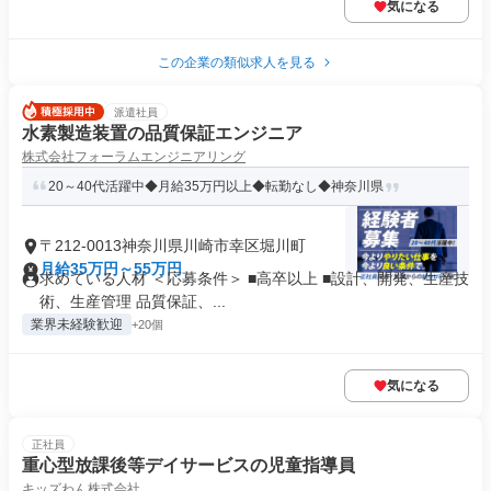
気になる
この企業の類似求人を見る
派遣社員
水素製造装置の品質保証エンジニア
株式会社フォーラムエンジニアリング
20～40代活躍中◆月給35万円以上◆転勤なし◆神奈川県
〒212-0013神奈川県川崎市幸区堀川町
月給35万円～55万円
求めている人材 ＜応募条件＞ ■高卒以上 ■設計、開発、生産技
術、生産管理 品質保証、...
業界未経験歓迎
+20個
気になる
正社員
重心型放課後等デイサービスの児童指導員
キッズわん株式会社