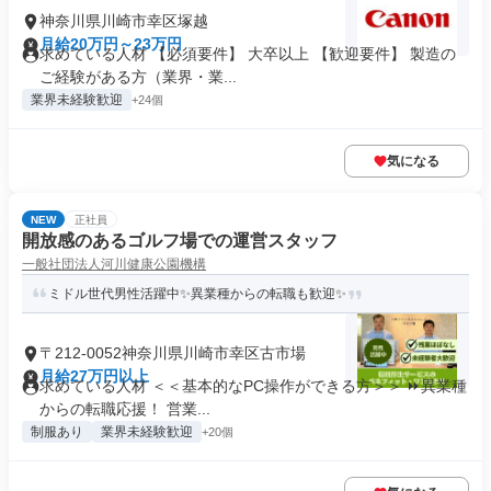
神奈川県川崎市幸区塚越
月給20万円～23万円
求めている人材 【必須要件】 大卒以上 【歓迎要件】 製造の
ご経験がある方（業界・業...
業界未経験歓迎
+24個
気になる
NEW
正社員
開放感のあるゴルフ場での運営スタッフ
一般社団法人河川健康公園機構
ミドル世代男性活躍中✨異業種からの転職も歓迎✨
〒212-0052神奈川県川崎市幸区古市場
月給27万円以上
求めている人材 ＜＜基本的なPC操作ができる方＞＞ ⏩異業種
からの転職応援！ 営業...
制服あり
業界未経験歓迎
+20個