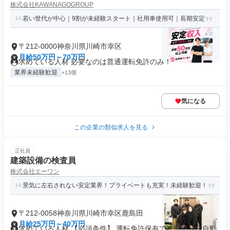
株式会社KAWANAGOGROUP
若い世代が中心｜9割が未経験スタート｜社用車使用可｜長期安定
〒212-0000神奈川県川崎市幸区
月給50万円～70万円
求めている人材 必要なのは普通運転免許のみ！
業界未経験歓迎
+13個
気になる
この企業の類似求人を見る
正社員
建築設備の検査員
株式会社エーワン
景気に左右されない安定業界！プライベートも充実！未経験歓迎！
〒212-0058神奈川県川崎市幸区鹿島田
月給25万円～40万円
求めている人材 【必須条件】 運転免許保有で社用車（軽自動