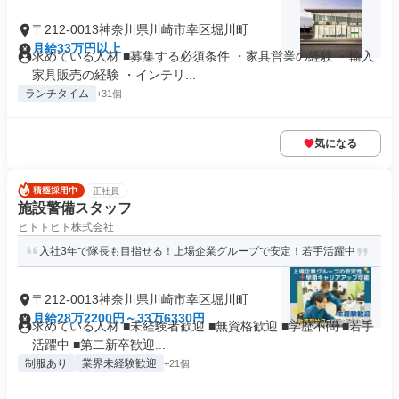
〒212-0013神奈川県川崎市幸区堀川町
月給33万円以上
求めている人材 ■募集する必須条件 ・家具営業の経験 ・輸入
家具販売の経験 ・インテリ...
ランチタイム
+31個
気になる
正社員
施設警備スタッフ
ヒトトヒト株式会社
入社3年で隊長も目指せる！上場企業グループで安定！若手活躍中
〒212-0013神奈川県川崎市幸区堀川町
月給28万2200円～33万6330円
求めている人材 ■未経験者歓迎 ■無資格歓迎 ■学歴不問 ■若手
活躍中 ■第二新卒歓迎...
制服あり
業界未経験歓迎
+21個