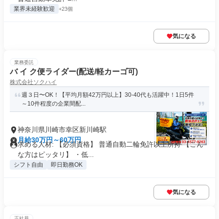
業界未経験歓迎
+23個
気になる
業務委託
バ イ ク便ライダー(配送/軽カーゴ可)
株式会社ソクハイ
週３日〜OK！【平均月額42万円以上】30-40代も活躍中！1日5件
～10件程度の企業間配...
神奈川県川崎市幸区新川崎駅
月給30万円～60万円
求める人材: 【必須資格】 普通自動二輪免許以上所持 【こん
な方はピッタリ】 ・低...
シフト自由
即日勤務OK
気になる
正社員