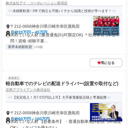
株式会社アイ・コーポレーション新宿店
未経験歓迎✨3年で独立も可能♪イチから知識と技術が学べます！
〒212-0058神奈川県川崎市幸区鹿島田
月給33万円～45万円
求めている人材 □要普通免許(AT限定OK) ＊社用車有 □学歴不
問！資格･経験不要...
業界未経験歓迎
+13個
気になる
業務委託
軽自動車でのテレビの配送ドライバー(設置や取付など)
北商アプライアンス株式会社
【安定収入！月7 0万円以上可】大手家電量販店様と専属提携
〒212-0058神奈川県川崎市幸区鹿島田
月給60万円～100万円
求めている人材 【必要条件】 ・普通自動車免許必須（AT限定
OK） ・タバコを吸わない...