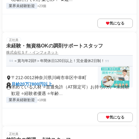
業界未経験歓迎
+23個
気になる
正社員
未経験・無資格OKの調剤サポートスタッフ
株式会社ＳＦ・インフォネット
＜賞与年2回‼＞年間休日120日以上！完全週休2日制！
〒212-0012神奈川県川崎市幸区中幸町
月給20万7800円以上
求めている人材 ⭐普通免許（AT限定可）お持ちの方 ⭐未経験
歓迎 ⭐経験者優遇 ⭐年齢...
業界未経験歓迎
+18個
気になる
正社員