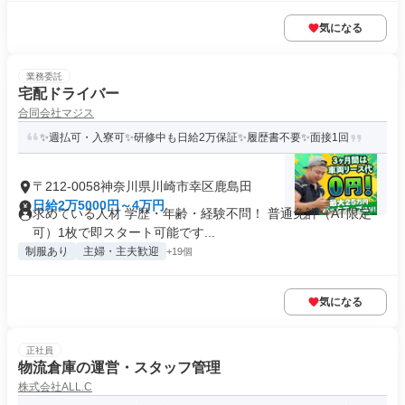
気になる
業務委託
宅配ドライバー
合同会社マジス
✨週払可・入寮可✨研修中も日給2万保証✨履歴書不要✨面接1回
〒212-0058神奈川県川崎市幸区鹿島田
日給2万5000円～4万円
求めている人材 学歴・年齢・経験不問！ 普通免許（AT限定
可）1枚で即スタート可能です...
制服あり
主婦・主夫歓迎
+19個
気になる
正社員
物流倉庫の運営・スタッフ管理
株式会社ALL.C