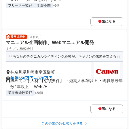
フリーター歓迎
学歴不問
+5個
気になる
正社員
マニュアル企画制作、Webマニュアル開発
キヤノン株式会社
あなたのテクニカルライティング経験が、キヤノンの未来を支える
神奈川県川崎市幸区柳町
年俸550万円～870万円
求めている人材 【必須要件】 ・短期大学卒以上 ・現職勤続年
数2年以上 ・Web /H...
業界未経験歓迎
+20個
気になる
この企業の類似求人を見る