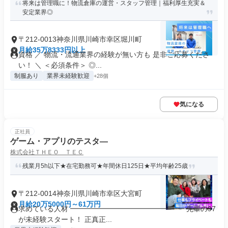
将来は管理職に！物流倉庫の運営・スタッフ管理｜福利厚生充実＆
安定業界◎
〒212-0013神奈川県川崎市幸区堀川町
月給35万8333円以上
資格 ／ 物流・流通業界の経験が無い方も 是非ご応募くださ
い！ ＼ ＜必須条件＞ ◎...
制服あり
業界未経験歓迎
+28個
気になる
正社員
ゲーム・アプリのテスタ―
株式会社ＴＨＥＯ ＴＥＣ
残業月5h以下★在宅勤務可★年間休日125日★平均年齢25歳
〒212-0014神奈川県川崎市幸区大宮町
月給20万5000円～61万円
求めている人材 ━━━━━━━━━━━━━━━━ 先輩の97
が未経験スタート！ 正真正...