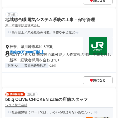
気になる
正社員
地域総合職|電気システム系統の工事・保守管理
東日本旅客鉄道株式会社
高卒以上／未経験応募可能／研修や手当充実
神奈川県川崎市幸区大宮町
月給26万3000円以上
求めている人材 未経験応募可能／人物重視の採用 年間を通じ
新卒・経験者採用を合わせて1...
制服あり
業界未経験歓迎
+25個
気になる
正社員
bb.q OLIVE CHICKEN cafeの店舗スタッフ
ワタミ株式会社
社会復帰後にパートでは、いろいろ物足りないあなたへ。