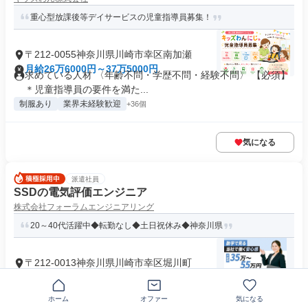
重心型放課後等デイサービスの児童指導員募集！
〒212-0055神奈川県川崎市幸区南加瀬
月給26万6000円～37万5000円
求めている人材 〈年齢不問・学歴不問・経験不問〉 【必須】
＊児童指導員の要件を満た...
制服あり
業界未経験歓迎
+36個
気になる
派遣社員
SSDの電気評価エンジニア
株式会社フォーラムエンジニアリング
20～40代活躍中◆転勤なし◆土日祝休み◆神奈川県
〒212-0013神奈川県川崎市幸区堀川町
月給35万円～55万円
求めている人材 ＜応募条件＞ ■高卒以上 ■設計、開発、生産技
術、生産管理 品質保証、...
ホーム
オファー
気になる