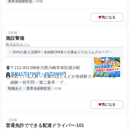
業界未経験歓迎
+25個
気になる
正社員
施設警備
株式会社セノン
50代の新人活躍中✨未経験OK❗座り仕事あり◎セコムグループ
〒212-0013神奈川県川崎市幸区堀川町
月給21万2700円～29万3565円
求めている人材 ✅先輩のほとんどが未経験スタート ✅学歴・
経験一切不問 ✅第二新卒・ブ...
制服あり
業界未経験歓迎
+32個
気になる
正社員
普通免許でできる配達ドライバー-101