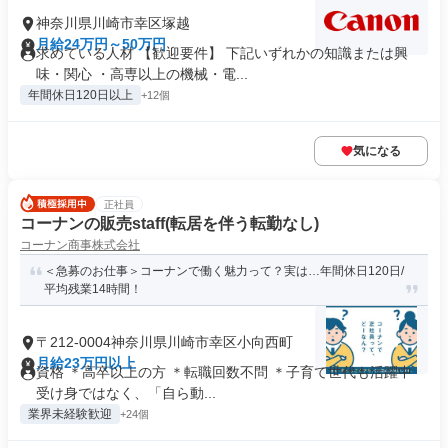
神奈川県川崎市幸区塚越
月給24万円～50万円
求めている人材 【歓迎要件】 下記いずれかの知識または興
味・関心 ・高専以上の機械・電...
年間休日120日以上
+12個
気になる
正社員
コーナンの販売staff(転居を伴う転勤なし)
コーナン商事株式会社
＜急募のお仕事＞コーナンで働く魅力って？実は…年間休日120日/
平均残業14時間！
〒212-0004神奈川県川崎市幸区小向西町
月給23万円以上
資格 ＊高卒以上の方 ＊転職回数不問 ＊子育て世代も活躍中
受け身ではなく、「自ら動...
業界未経験歓迎
+24個