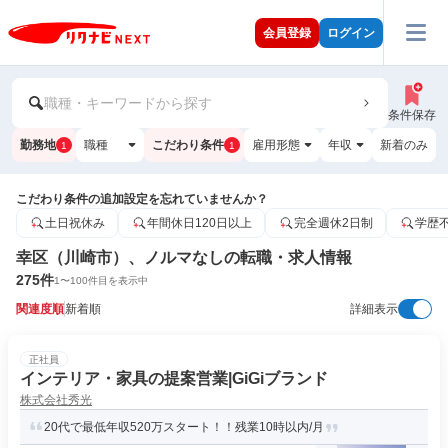
会員登録
ログイン
職種・キーワードから探す
条件保存
勤務地
職種
こだわり条件
雇用形態
年収
新着のみ
1
1
こだわり条件の追加設定を忘れていませんか？
土日祝休み
年間休日120日以上
完全週休2日制
学歴
幸区（川崎市）、ノルマなしの転職・求人情報
275
件
1
〜
100
件目を表示中
関連度順
新着順
詳細表示
正社員
インテリア・家具の提案営業|GiGiブランド
株式会社秀光
20代で最低年収520万スタート！！残業10時以内/月