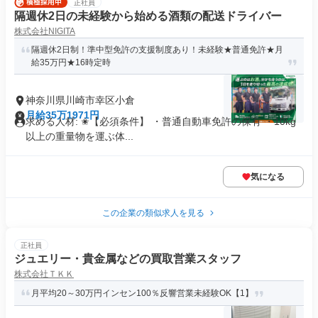
正社員
隔週休2日の未経験から始める酒類の配送ドライバー
株式会社NIGITA
隔週休2日制！準中型免許の支援制度あり！未経験★普通免許★月
給35万円★16時定時
神奈川県川崎市幸区小倉
月給35万1971円
求める人材: ✬【必須条件】 ・普通自動車免許の保有 ・10kg
以上の重量物を運ぶ体...
気になる
この企業の類似求人を見る
正社員
ジュエリー・貴金属などの買取営業スタッフ
株式会社ＴＫＫ
月平均20～30万円インセン100％反響営業未経験OK【1】