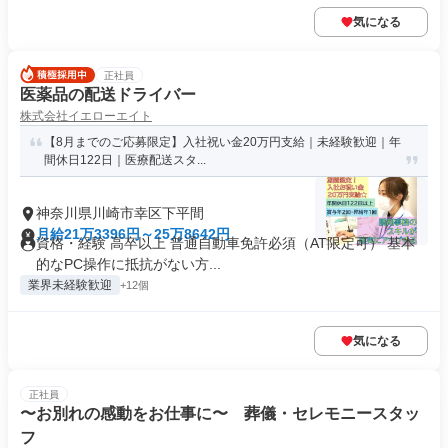
気になる
正社員
医薬品の配送ドライバー
株式会社イエローエイト
【8月までのご応募限定】入社祝い金20万円支給｜未経験歓迎｜年
間休日122日｜医療配送スタ...
神奈川県川崎市幸区下平間
月給21万3396円～25万8642円
資格・経験 高卒以上 普通自動車免許必須（AT限定可） 基本
的なPC操作に抵抗がない方...
業界未経験歓迎
+12個
気になる
正社員
〜お別れの感動をお仕事に〜 葬儀・セレモニースタッ
フ