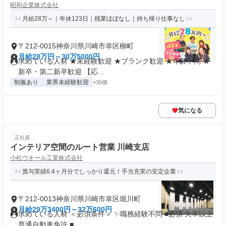
昭和企業株式会社
月給28万～｜年休123日｜残業ほぼなし｜持ち帰り仕事なし
〒212-0015神奈川県川崎市幸区柳町
月給28万円～30万5000円
求めている人材 ★未経験歓迎 ★ブランク歓迎 ★年齢不問 ★
新卒・第二新卒歓迎 【応...
制服あり
業界未経験歓迎
+30個
気になる
正社員
インテリア空間のルート営業 川崎支店
小松ウオール工業株式会社
賞与実績6.4ヶ月分でしっかり還元！手当充実の安定企業
〒212-0013神奈川県川崎市幸区堀川町
月給29万3400円～32万600円
求めている人材 ＜必須条件＞ ✨職務経験不問 ■必須 大卒以上
普通自動車免許 ■...