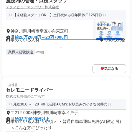
施設内の管理・点検スタッフ
テクノヒューマンパワー株式会社
【未経験スタートOK！】土日祝休み◎年間休日126日◎
神奈川県川崎市幸区小向東芝町
月給20万2000円～23万7000円
求めている人材 ━━━━━━━━━━━━━━ ◆ 求める人物
━━━━━━━━━━━━...
業界未経験歓迎
+20個
気になる
正社員
セレモニードライバー
株式会社葬儀のこすもす
月給30万〜！20~40代活躍★CMでお馴染みの小さなお葬式
〒212-0005神奈川県川崎市幸区戸手
月給33万4000円以上
求めている人材 ＜必須＞ ・普通自動車運転免許(AT限定 可)
＜こんな方にぴったり...