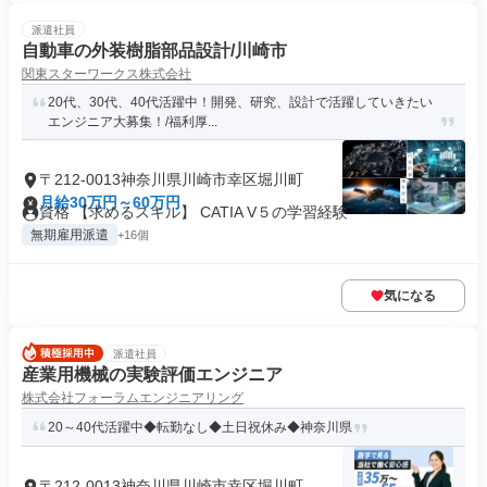
派遣社員
自動車の外装樹脂部品設計/川崎市
関東スターワークス株式会社
20代、30代、40代活躍中！開発、研究、設計で活躍していきたい
エンジニア大募集！/福利厚...
〒212-0013神奈川県川崎市幸区堀川町
月給30万円～60万円
資格 【求めるスキル】 CATIA V５の学習経験
無期雇用派遣
+16個
気になる
派遣社員
産業用機械の実験評価エンジニア
株式会社フォーラムエンジニアリング
20～40代活躍中◆転勤なし◆土日祝休み◆神奈川県
〒212-0013神奈川県川崎市幸区堀川町