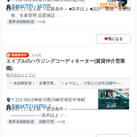
月給35万円～55万円
求めている人材 ＜応募条件＞ ■高卒以上 ■設計、開発、生産技
術、生産管理 品質保証、...
業界未経験歓迎
+20個
気になる
正社員
エイブルのハウジングコーディネーター(賃貸仲介営業
職)
株式会社エイブル
未経験歓迎！「反響営業」「ノルマなし」で安心◎女性活躍中♪
〒212-0012神奈川県川崎市幸区中幸町
月給24万7120円以上
求めている人材 ＜必須条件＞ ――――――――――――――
―――――― ✅高卒以上 ✅...
業界未経験歓迎
経験不問
+11個