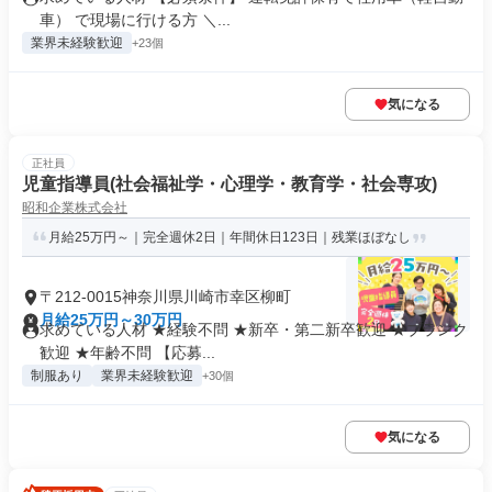
車） で現場に行ける方 ＼...
業界未経験歓迎
+23個
気になる
正社員
児童指導員(社会福祉学・心理学・教育学・社会専攻)
昭和企業株式会社
月給25万円～｜完全週休2日｜年間休日123日｜残業ほぼなし
〒212-0015神奈川県川崎市幸区柳町
月給25万円～30万円
求めている人材 ★経験不問 ★新卒・第二新卒歓迎 ★ブランク
歓迎 ★年齢不問 【応募...
制服あり
業界未経験歓迎
+30個
気になる