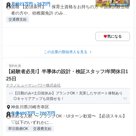
月給23万円～26万円
資格 【必須条件】 ・保育士資格をお持ちの方 ※国家試験合格
者の方や、幼稚園免許 のみ...
交通費支給
気になる
この企業の類似求人を見る
契約社員
【経験者必見!】半導体の設計・検証スタッフ/年間休日1
25日
テクノヒューマンパワー株式会社
【日勤のみ×土日祝休み】ブランクOK！充実したサポート体制あり
◎キャリアアップも目指せる！
神奈川県川崎市幸区
年俸400万円～700万円
求める人材: 〜ブランクOK・UIターン歓迎〜 【必須スキル】
▽以下のいずれかに...
即日勤務OK
交通費支給