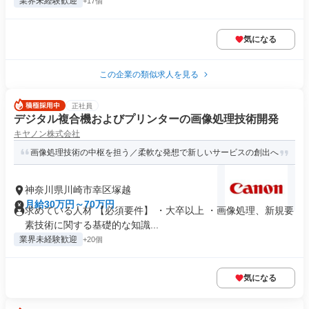
業界未経験歓迎
+17個
気になる
この企業の類似求人を見る
正社員
デジタル複合機およびプリンターの画像処理技術開発
キヤノン株式会社
画像処理技術の中枢を担う／柔軟な発想で新しいサービスの創出へ
神奈川県川崎市幸区塚越
月給30万円～70万円
求めている人材 【必須要件】 ・大卒以上 ・画像処理、新規要
素技術に関する基礎的な知識...
業界未経験歓迎
+20個
気になる