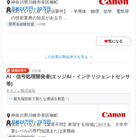
神奈川県川崎市幸区柳町
月給24万円～50万円
求めている人材 【必須要件】 ・半導体、物理、化学、電気等
の技術業務の知見がある方 ...
業界未経験歓迎
+19個
気になる
この企業の類似求人を見る
正社員
AI・信号処理開発者(エッジAI・インテリジェントセンサ
等)
キヤノン株式会社
最先端技術で新たな価値を創造
神奈川県川崎市幸区柳町
月給24万円～70万円
求めている人材 【業界不問】希望する領域における、大学卒
業レベルの専門知識または実務経...