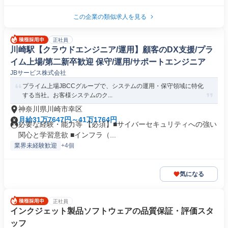
この企業の類似求人を見る
正社員
川崎駅【クラウドエンジニア/運用】顧客のDX支援/プラ
イム上場/第二新卒歓迎 保守/運用/サポートエンジニア
JBサービス株式会社
プライム上場JBCCグループで、システムの運用・保守領域に特化
する当社。お客様システムのク...
神奈川県川崎市幸区
月給31万7647円～41万1764円
必要な経験・能力等 【必須】■サイバーセキュリティへの強い
関心と学習意欲 ■インフラ（...
業界未経験歓迎
+4個
気になる
正社員
インクジェット製品ソフトウェアの品質保証・評価スタ
ッフ