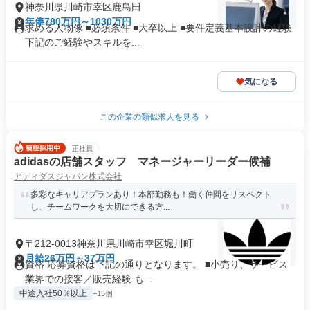
神奈川県川崎市幸区鹿島田
年俸780万円～1030万円
求める人物像 ■必須条件 ■大卒以上 ■要件定義基本設計の経験
下記のご経験やスキルを...
気になる
この企業の類似求人を見る
正社員
adidasの店舗スタッフ マネージャーリーダー候補
アディダスジャパン株式会社
多彩なキャリアプランあり！本部勤務も！働く仲間をリスペクト
し、チームワークを大切にできる方...
〒212-0013神奈川県川崎市幸区堀川町
月給26万円～37万円
資格 応募資格は下記の通りとなります。 ■小売り、サービス
業界での接客／販売経験 も...
中途入社50％以上
+15個