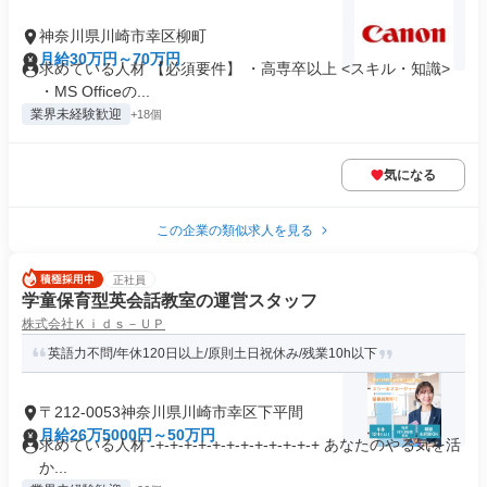
神奈川県川崎市幸区柳町
月給30万円～70万円
求めている人材 【必須要件】 ・高専卒以上 <スキル・知識>
・MS Officeの...
業界未経験歓迎
+18個
気になる
この企業の類似求人を見る
正社員
学童保育型英会話教室の運営スタッフ
株式会社Ｋｉｄｓ－ＵＰ
英語力不問/年休120日以上/原則土日祝休み/残業10h以下
〒212-0053神奈川県川崎市幸区下平間
月給26万5000円～50万円
求めている人材 -+-+-+-+-+-+-+-+-+-+-+-+ あなたのやる気を活
か...