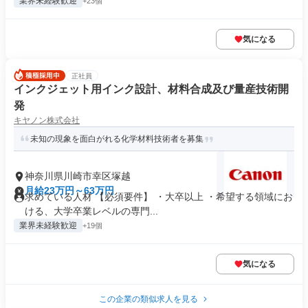
業界未経験歓迎
+23個
気になる
正社員
インクジェット用インク設計、材料合成及び量産技術開
発
キヤノン株式会社
未知の現象を面白がれる化学材料技術者を募集
神奈川県川崎市幸区塚越
月給23万円～63万円
求めている人材 【必須要件】 ・大卒以上 ・希望する領域にお
ける、大学卒業レベルの専門...
業界未経験歓迎
+19個
気になる
この企業の類似求人を見る