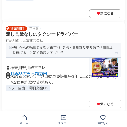
気になる
正社員
流し営業なしのタクシードライバー
神奈川都市交通株式会社
他社からの転職者多数／東京4社提携・専用乗り場多数で「前職よ
り稼げる」と驚く環境／アプリ予...
神奈川県川崎市幸区
月給33万円～70万円
求める人材: ◎普通自動車免許取得3年以上の方（AT限定可）
※2種免許取得支援あり...
シフト自由
即日勤務OK
気になる
正社員
ホーム
オファー
気になる
ITサポート(翻訳・通訳・ヘルプデスクなど)￤90%が未経