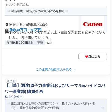
キヤノン株式会社
製品環境・製品安全の法規制対応を推進
神奈川県川崎市幸区塚越
月給30万円～70万円
求めている人材 ●大学卒業以上 ●困難な課題にも前向きに取り
組み、 切り開いていける...
年間休日120日以上
英語
+12個
気になる
この企業の類似求人を見る
正社員
【川崎】調達(原子力事業部およびサーマル&ハイドロパ
ワー事業部) 購買企画
株式会社東芝
主に国内および海外の発電プラント（原子力・火力・地熱・水
力）、重粒子線治療装置向けの設備、...