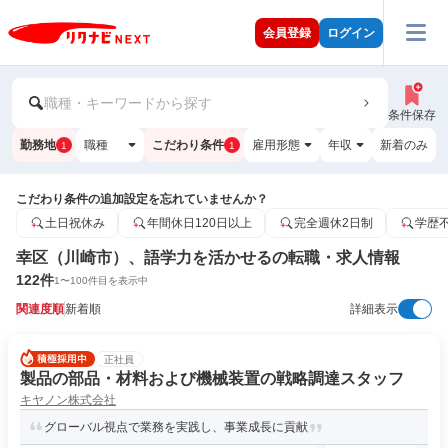
会員登録
ログイン
職種・キーワードから探す
条件保存
勤務地
職種
こだわり条件
雇用形態
年収
新着のみ
1
1
こだわり条件の追加設定を忘れていませんか？
土日祝休み
年間休日120日以上
完全週休2日制
学歴
幸区（川崎市）、語学力を活かせるの転職・求人情報
122
件
1
〜
100
件目を表示中
関連度順
新着順
詳細表示
正社員
製品の部品・材料および機械装置の戦略調達スタッフ
キヤノン株式会社
グローバル視点で業務を実践し、事業成長に貢献