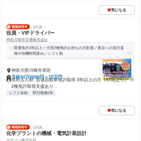
気になる
正社員
役員・VIPドライバー
神奈川都市交通株式会社
普通免許3年以上／大型2種免許お持ちの方歓迎／東京への直行直
帰や待機時間多め／シフト制
神奈川県川崎市幸区
月給34万6000円～70万円
求める人材: 普通自動車免許取得 3年以上の方（AT限定可） ※
2種免許取得支援あり...
シフト自由
即日勤務OK
気になる
正社員
化学プラントの機械・電気計装設計
キヤノン株式会社