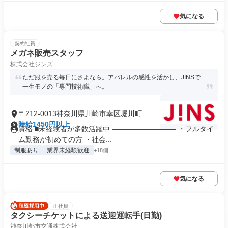
気になる
契約社員
メガネ販売スタッフ
株式会社ジンズ
ただ服を売る毎日にさよなら。アパレルの感性を活かし、JINSで
一生モノの「専門技術職」へ。
〒212-0013神奈川県川崎市幸区堀川町
時給1450円以上
資格 ■未経験者が多数活躍中 ――――――――― ・フルタイ
ム勤務が初めての方 ・社会...
制服あり
業界未経験歓迎
+18個
気になる
正社員
タクシーチケットによる送迎運転手(日勤)
神奈川都市交通株式会社