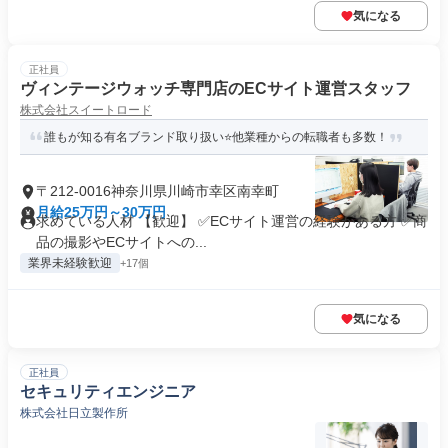
気になる
正社員
ヴィンテージウォッチ専門店のECサイト運営スタッフ
株式会社スイートロード
誰もが知る有名ブランド取り扱い⭐他業種からの転職者も多数！
〒212-0016神奈川県川崎市幸区南幸町
月給25万円～30万円
求めている人材 【歓迎】 ✅ECサイト運営の経験がある方 ✅商
品の撮影やECサイトへの...
業界未経験歓迎
+17個
気になる
正社員
セキュリティエンジニア
株式会社日立製作所