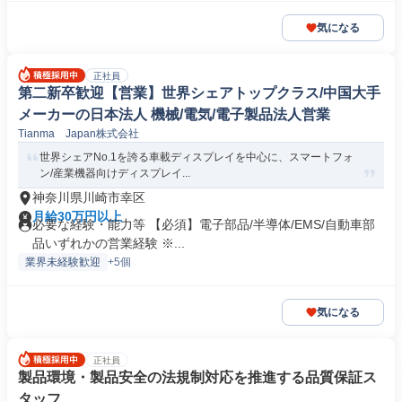
気になる
正社員
第二新卒歓迎【営業】世界シェアトップクラス/中国大手
メーカーの日本法人 機械/電気/電子製品法人営業
Tianma Japan株式会社
世界シェアNo.1を誇る車載ディスプレイを中心に、スマートフォ
ン/産業機器向けディスプレイ...
神奈川県川崎市幸区
月給30万円以上
必要な経験・能力等 【必須】電子部品/半導体/EMS/自動車部
品いずれかの営業経験 ※...
業界未経験歓迎
+5個
気になる
正社員
製品環境・製品安全の法規制対応を推進する品質保証ス
タッフ