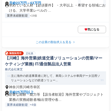
月給23万円～63万円
求めている人材 【必須要件】 ・大卒以上 ・希望する領域にお
ける、大学卒業レベルの ...
業界未経験歓迎
+19個
気になる
この企業の類似求人を見る
正社員
【川崎】海外営業(鉄道交通ソリューションの営業/マー
ケティング業務) IT/通信製品法人営業
株式会社東芝
主に海外の鉄道事業者に対して、車両システムや車両データ活用ソ
リューションなどの鉄道ソリュー...
神奈川県川崎市幸区
月給25万円以上
必要な経験・能力等 【該当者歓迎】海外営業やプロジェクト
業務の実務経験者/輸出管理や各...
業界未経験歓迎
+4個