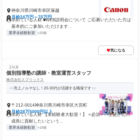
神奈川県川崎市幸区塚越
月給24万円～70万円
求めている人材 ■WEB説明会について ご応募いただいた方は
基本的にご参加いただけます...
業界未経験歓迎
+20個
気になる
正社員
個別指導塾の講師・教室運営スタッフ
株式会社スプリックス
売上ノルマなし！20-30代が活躍する職場です
〒212-0014神奈川県川崎市幸区大宮町
月給28万5000円以上
求めている人材 【未経験者大歓迎！】 ⭐️必須⭐️ ✅生徒さんの
成長に貢献したいという...
業界未経験歓迎
+18個