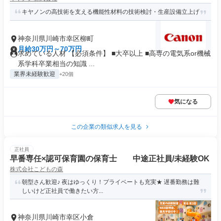
キヤノンの高技術を支える機能性材料の技術検討・生産設備立上げ
神奈川県川崎市幸区柳町
月給30万円～70万円
求めている人材 【必須条件】 ■大卒以上 ■高専の電気系or機械
系学科卒業相当の知識 ...
業界未経験歓迎
+20個
気になる
この企業の類似求人を見る
正社員
早番専任×認可保育園の保育士 中途正社員/未経験OK
株式会社こどもの森
朝型さん歓迎♪ 夜はゆっくり！プライベートも充実★ 遅番勤務は難
しいけど正社員で働きたい方...
神奈川県川崎市幸区小倉