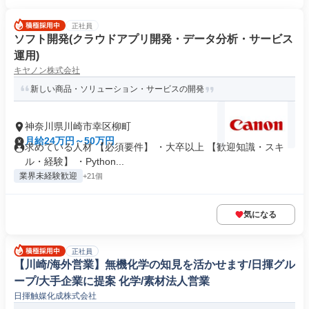
正社員
ソフト開発(クラウドアプリ開発・データ分析・サービス
運用)
キヤノン株式会社
新しい商品・ソリューション・サービスの開発
神奈川県川崎市幸区柳町
月給24万円～50万円
求めている人材 【必須要件】 ・大卒以上 【歓迎知識・スキ
ル・経験】 ・Python...
業界未経験歓迎
+21個
気になる
正社員
【川崎/海外営業】無機化学の知見を活かせます/日揮グル
ープ/大手企業に提案 化学/素材法人営業
日揮触媒化成株式会社