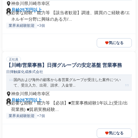
神奈川県川崎市幸区
月給25万円以上
必要な経験・能力等 【該当者歓迎】調達、購買のご経験者/エ
ネルギー分野に興味のある方/...
業界未経験歓迎
+3個
気になる
正社員
【川崎/営業事務】日揮グループの安定基盤 営業事務
日揮触媒化成株式会社
国内および海外の顧客から各営業グループが受注した案件につい
て、受注入力、出荷、請求、入金管...
神奈川県川崎市幸区
月給28万円以上
必要な経験・能力等 【必須】■営業事務経験1年以上(受注/出
荷業務) ■貿易実務経験...
業界未経験歓迎
+7個
気になる