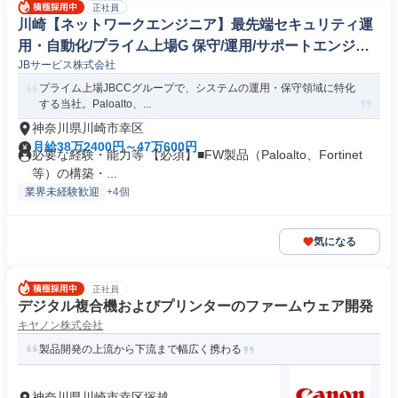
正社員
川崎【ネットワークエンジニア】最先端セキュリティ運
用・自動化/プライム上場G 保守/運用/サポートエンジニ
JBサービス株式会社
ア
プライム上場JBCCグループで、システムの運用・保守領域に特化
する当社。Paloalto、...
神奈川県川崎市幸区
月給38万2400円～47万600円
必要な経験・能力等 【必須】■FW製品（Paloalto、Fortinet
等）の構築・...
業界未経験歓迎
+4個
気になる
正社員
デジタル複合機およびプリンターのファームウェア開発
キヤノン株式会社
製品開発の上流から下流まで幅広く携わる
神奈川県川崎市幸区塚越