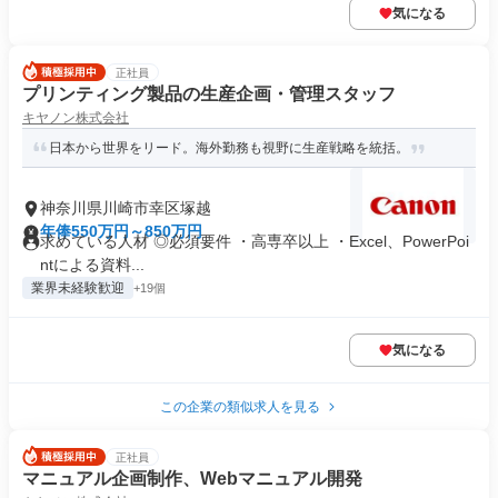
気になる
正社員
プリンティング製品の生産企画・管理スタッフ
キヤノン株式会社
日本から世界をリード。海外勤務も視野に生産戦略を統括。
神奈川県川崎市幸区塚越
年俸550万円～850万円
求めている人材 ◎必須要件 ・高専卒以上 ・Excel、PowerPoi
ntによる資料...
業界未経験歓迎
+19個
気になる
この企業の類似求人を見る
正社員
マニュアル企画制作、Webマニュアル開発