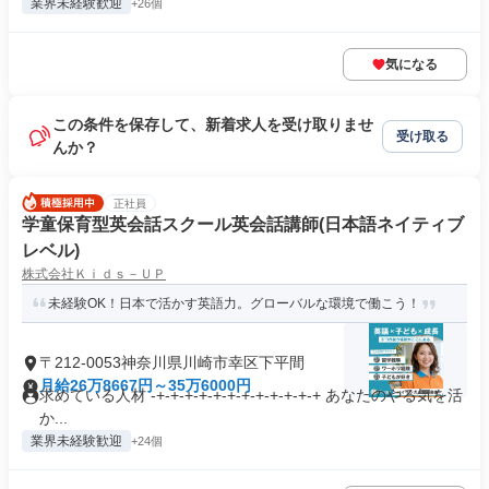
業界未経験歓迎
+26個
気になる
この条件を保存して、新着求人を受け取りませ
受け取る
んか？
正社員
学童保育型英会話スクール英会話講師(日本語ネイティブ
レベル)
株式会社Ｋｉｄｓ－ＵＰ
未経験OK！日本で活かす英語力。グローバルな環境で働こう！
〒212-0053神奈川県川崎市幸区下平間
月給26万8667円～35万6000円
求めている人材 -+-+-+-+-+-+-+-+-+-+-+-+ あなたのやる気を活
か...
業界未経験歓迎
+24個