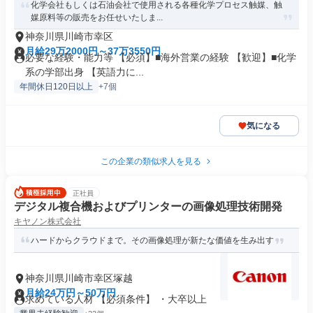
化学会社もしくは石油会社で使用される各種化学プロセス触媒、触
媒原料等の販売をお任せいたしま...
神奈川県川崎市幸区
月給29万2000円～37万3550円
必要な経験・能力等 【必須】■海外営業の経験 【歓迎】■化学
系の学部出身 【英語力に...
年間休日120日以上
+7個
気になる
この企業の類似求人を見る
正社員
デジタル複合機およびプリンターの画像処理技術開発
キヤノン株式会社
ハードからクラウドまで。その画像処理が新たな価値を生み出す
神奈川県川崎市幸区塚越
月給24万円～50万円
求めている人材 【必須条件】 ・大卒以上