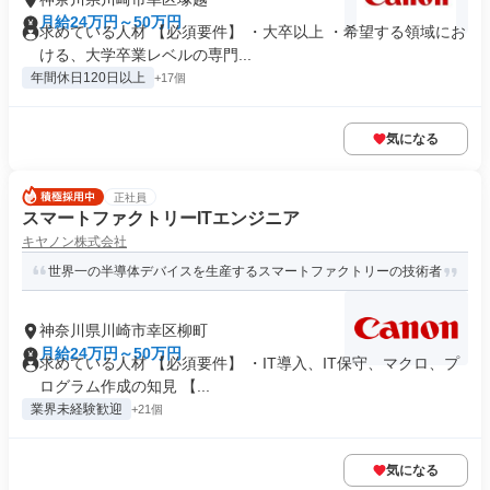
月給24万円～50万円
求めている人材 【必須要件】 ・大卒以上 ・希望する領域にお
ける、大学卒業レベルの専門...
年間休日120日以上
+17個
気になる
正社員
スマートファクトリーITエンジニア
キヤノン株式会社
世界一の半導体デバイスを生産するスマートファクトリーの技術者
神奈川県川崎市幸区柳町
月給24万円～50万円
求めている人材 【必須要件】 ・IT導入、IT保守、マクロ、プ
ログラム作成の知見 【...
業界未経験歓迎
+21個
気になる