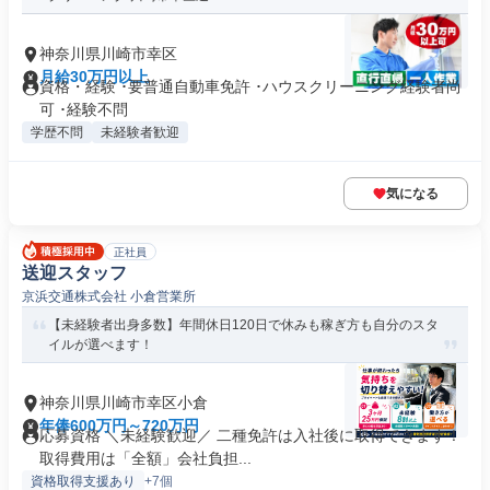
神奈川県川崎市幸区
月給30万円以上
資格・経験 ･要普通自動車免許 ･ハウスクリーニング経験者尚
可 ･経験不問
学歴不問
未経験者歓迎
気になる
正社員
送迎スタッフ
京浜交通株式会社 小倉営業所
【未経験者出身多数】年間休日120日で休みも稼ぎ方も自分のスタ
イルが選べます！
神奈川県川崎市幸区小倉
年俸600万円～720万円
応募資格 ＼未経験歓迎／ 二種免許は入社後に取得できます！
取得費用は「全額」会社負担...
資格取得支援あり
+7個