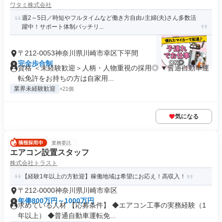
ワタミ株式会社
週2～5日／時短やフルタイムなど働き方自由♪主婦(夫)さん多数活
躍中！サポート体制バッチリ...
〒212-0053神奈川県川崎市幸区下平間
完全歩合制
資格 ＜未経験歓迎＞人柄・人物重視の採用◎ ▼普通自動車運
転免許をお持ちの方は自家用...
業界未経験歓迎
+21個
気になる
業務委託
エアコン設置スタッフ
株式会社トラスト
【経験1年以上の方歓迎】稼働地域は希望にお応え！高収入！
〒212-0000神奈川県川崎市幸区
年俸800万円～1000万円
求めている人材 【応募条件】 ◆エアコン工事の実務経験（1
年以上） ◆普通自動車運転免...