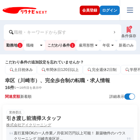
会員登録
ログイン
職種・キーワードから探す
条件保存
勤務地
職種
こだわり条件
雇用形態
年収
新着のみ
1
1
こだわり条件の追加設定を忘れていませんか？
土日祝休み
年間休日120日以上
完全週休2日制
学歴
幸区（川崎市）、完全歩合制の転職・求人情報
16
件
1
〜
16
件目を表示中
関連度順
新着順
詳細表示
業務委託
引き渡し前清掃スタッフ
株式会社アイクリーニング
直行直帰OKの一人作業／月収30万円以上可能！ 新築物件のハウス
クリーニング 川崎市幸区近...