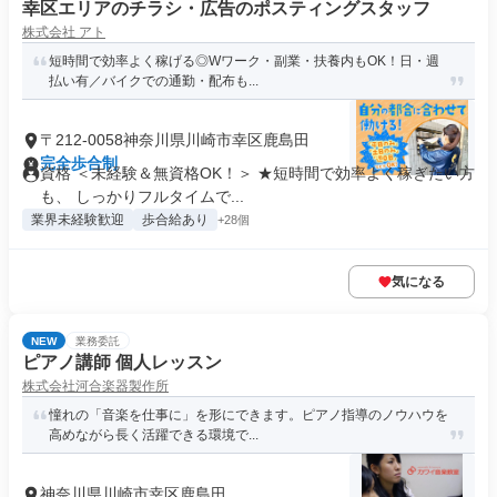
幸区エリアのチラシ・広告のポスティングスタッフ
株式会社 アト
短時間で効率よく稼げる◎Wワーク・副業・扶養内もOK！日・週
払い有／バイクでの通勤・配布も...
〒212-0058神奈川県川崎市幸区鹿島田
完全歩合制
資格 ＜未経験＆無資格OK！＞ ★短時間で効率よく稼ぎたい方
も、 しっかりフルタイムで...
業界未経験歓迎
歩合給あり
+28個
気になる
NEW
業務委託
ピアノ講師 個人レッスン
株式会社河合楽器製作所
憧れの「音楽を仕事に」を形にできます。ピアノ指導のノウハウを
高めながら長く活躍できる環境で...
神奈川県川崎市幸区鹿島田