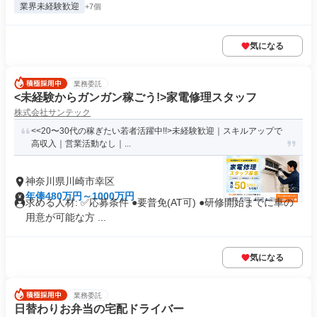
業界未経験歓迎
+7個
気になる
業務委託
<未経験からガンガン稼ごう!>家電修理スタッフ
株式会社サンテック
<<20〜30代の稼ぎたい若者活躍中!!>未経験歓迎｜スキルアップで
高収入｜営業活動なし｜...
神奈川県川崎市幸区
年俸480万円～1000万円
求める人材: ✅️応募条件 ●要普免(AT可) ●研修開始までに車の
用意が可能な方 ...
気になる
業務委託
日替わりお弁当の宅配ドライバー