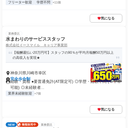
フリーター歓迎
学歴不問
+11個
気になる
業務委託
水まわりのサービススタッフ
株式会社イースマイル キャリア事業部
【報酬週払い20万円可】スタッフの90％が平均月報酬50万円以上
の高収入を実現★
神奈川県川崎市幸区
完全歩合制
経験・資格 ●要普通免許(AT限定可) ◎学歴・経験不問 (※中卒
可能) ◎未経験者...
業界未経験歓迎
+7個
気になる
NEW
業務委託