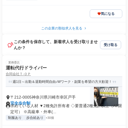
気になる
この企業の類似求人を見る
この条件を保存して、新着求人を受け取りませ
受け取る
んか？
業務委託
運転代行ドライバー
合同会社Ｔ‐ＯＰ
週1日～出勤＆退勤時間自由♪Wワーク・副業を希望の方大歓迎！
〒212-0005神奈川県川崎市幸区戸手
完全歩合制
求めている人材 ▼2種免許所有者 ◇要普通2種免許以上（AT限
定可） ※高級車・外車(...
制服あり
歩合給あり
+30個