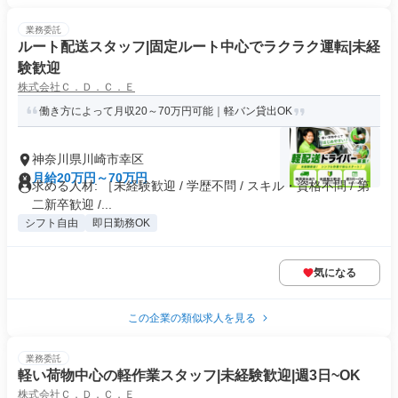
業務委託
ルート配送スタッフ|固定ルート中心でラクラク運転|未経
験歓迎
株式会社Ｃ．Ｄ．Ｃ．Ｅ
働き方によって月収20～70万円可能｜軽バン貸出OK
神奈川県川崎市幸区
月給20万円～70万円
求める人材: ［未経験歓迎 / 学歴不問 / スキル・資格不問 / 第
二新卒歓迎 /...
シフト自由
即日勤務OK
気になる
この企業の類似求人を見る
業務委託
軽い荷物中心の軽作業スタッフ|未経験歓迎|週3日~OK
株式会社Ｃ．Ｄ．Ｃ．Ｅ