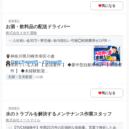
気になる
業務委託
お酒・飲料品の配送ドライバー
株式会社ＡＭＰ運輸
入社祝い金30万✨寮完備✅給与前払い可能⭕初期費用ゼロ円❗
神奈川県川崎市幸区小倉
日給2万4000円～2万6000円
求めている人材 【 必須要件 】 ◆要中型自動車免許 【 歓迎要
件 】 ◆未経験歓迎...
主婦・主夫歓迎
+21個
気になる
業務委託
水のトラブルを解決するメンテナンス作業スタッフ
株式会社イースマイル
【TVCM放映中】年間25万件の圧倒的な依頼量。営業で挫折したあ