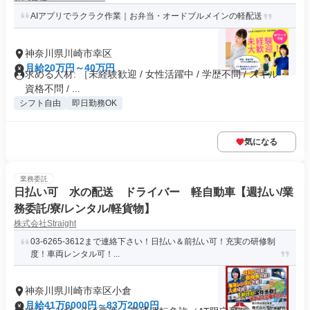
AIアプリでラクラク作業｜お弁当・オードブルメインの軽配送
神奈川県川崎市幸区
月給20万円～40万円
求める人材: ［未経験歓迎 / 女性活躍中 / 学歴不問 / スキル・
資格不問 / ...
シフト自由
即日勤務OK
気になる
業務委託
日払い可 水の配送 ドライバー 軽自動車【週払い/業
務委託/寮/レンタル/軽貨物】
株式会社Straight
03-6265-3612まで連絡下さい！日払い＆前払い可！充実の研修制
度！車両レンタル可！...
神奈川県川崎市幸区小倉
月給41万6000円～83万2000円