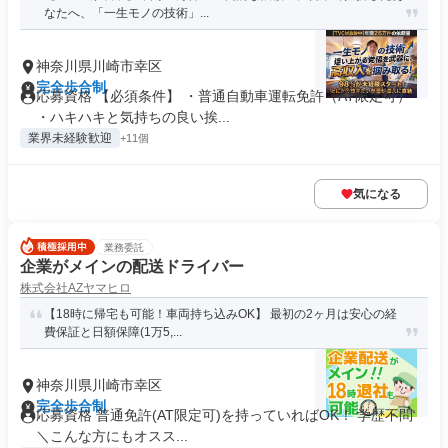
なたへ、「一生モノの技術」...
神奈川県川崎市幸区
完全歩合制
応募資格 【必須条件】 ・普通自動車運転免許（AT限定可）
・ハキハキと気持ちの良い挨...
業界未経験歓迎
+11個
気になる
業務委託
企業がメインの配送ドライバー
株式会社AZヤマヒロ
【18時に帰宅も可能！車両持ち込みOK】 最初の2ヶ月は安心の経
費保証と日額保障(1万5,...
神奈川県川崎市幸区
完全歩合制
応募資格 普通免許(AT限定可)を持っていればOK！ 学歴不問
＼こんな方にもオスス...