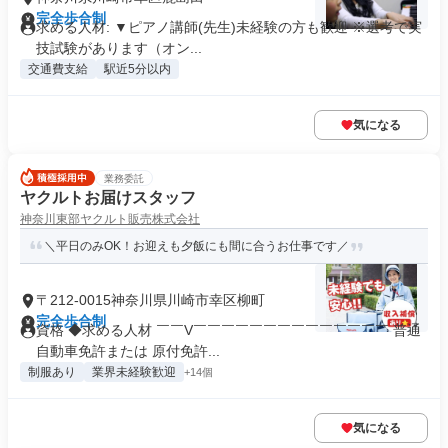
完全歩合制
求める人材: ▼ピアノ講師(先生)未経験の方も歓迎 ※選考で実
技試験があります（オン...
交通費支給
駅近5分以内
気になる
業務委託
ヤクルトお届けスタッフ
神奈川東部ヤクルト販売株式会社
＼平日のみOK！お迎えも夕飯にも間に合うお仕事です／
〒212-0015神奈川県川崎市幸区柳町
完全歩合制
資格 ◆求める人材 ￣￣V￣￣￣￣￣￣￣￣￣￣￣￣￣￣ 普通
自動車免許または 原付免許...
制服あり
業界未経験歓迎
+14個
気になる