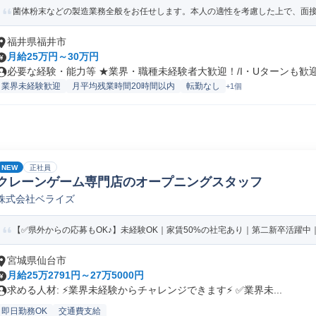
菌体粉末などの製造業務全般をお任せします。本人の適性を考慮した上で、面接に
福井県福井市
月給25万円～30万円
必要な経験・能力等 ★業界・職種未経験者大歓迎！/I・Uターンも歓迎！
業界未経験歓迎
月平均残業時間20時間以内
転勤なし
+1個
NEW
正社員
クレーンゲーム専門店のオープニングスタッフ
株式会社ベライズ
【✅️県外からの応募もOK♪】未経験OK｜家賃50%の社宅あり｜第二新卒活躍中｜
宮城県仙台市
月給25万2791円～27万5000円
求める人材: ⚡️業界未経験からチャレンジできます⚡️ ✅️業界未...
即日勤務OK
交通費支給