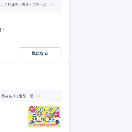
て配属先（製造・工務・品...
...
気になる
賞与あり｜髪型・髪...