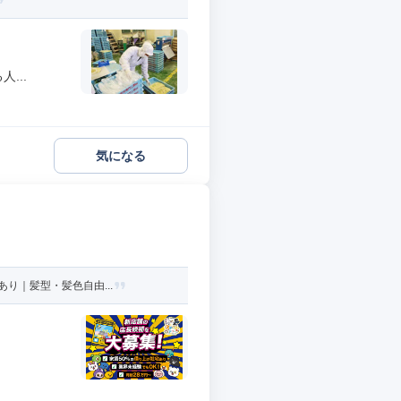
...
気になる
り｜髪型・髪色自由...