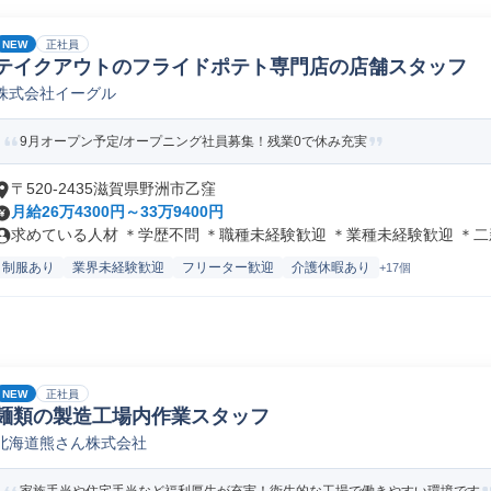
NEW
正社員
テイクアウトのフライドポテト専門店の店舗スタッフ
株式会社イーグル
9月オープン予定/オープニング社員募集！残業0で休み充実
〒520-2435滋賀県野洲市乙窪
月給26万4300円～33万9400円
求めている人材 ＊学歴不問 ＊職種未経験歓迎 ＊業種未経験歓迎 ＊二新.
制服あり
業界未経験歓迎
フリーター歓迎
介護休暇あり
+17個
NEW
正社員
麺類の製造工場内作業スタッフ
北海道熊さん株式会社