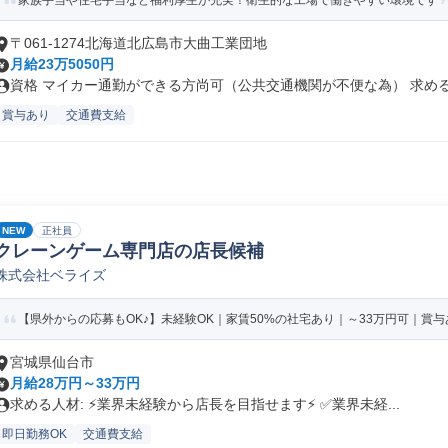
家族手当や住宅手当など福利厚生が充実！衛生的な工場で働きやすい環境です
〒061-1274北海道北広島市大曲工業団地
月給23万5050円
資格 マイカー通勤ができる方尚可（公共交通機関が不便な為） 求める人
賞与あり
交通費支給
NEW
正社員
クレーンゲーム専門店の店長候補
株式会社ベライズ
【県外からの応募もOK♪】未経験OK｜家賃50%の社宅あり｜～33万円可｜賞与あ
宮城県仙台市
月給28万円～33万円
求める人材: ⚡️業界未経験から店長を目指せます⚡️ ✅️業界未経...
即日勤務OK
交通費支給