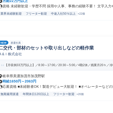
月給22万円以上
資格 未経験歓迎・学歴不問 採用や人事、事務の経験不要！ 文字入力やE
業界未経験歓迎
フリーター歓迎
中途入社50％以上
+22個
NEW
派遣社員
二交代・部材のセットや取り出しなどの軽作業
Ａ&Ｉ株式会社
【月収例33万円以上】／8:30～17:00／20:30～5:00／4勤2休／残業月20ｈ／冷暖
岐阜県美濃加茂市加茂野駅
時給1650円～2063円
応募資格 ■未経験者OK！製造デビュー大歓迎！ ■オペレーターなどの製.
無期雇用派遣
年間休日120日以上
フリーター歓迎
+20個