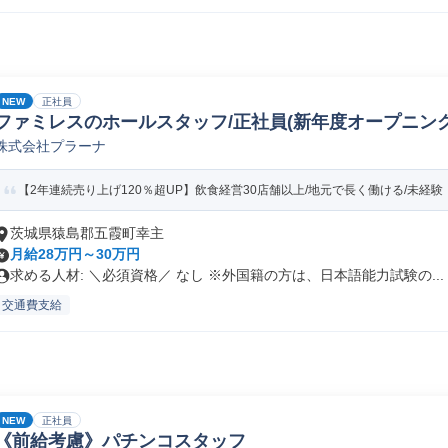
NEW
正社員
ファミレスのホールスタッフ/正社員(新年度オープニング)
株式会社プラーナ
【2年連続売り上げ120％超UP】飲食経営30店舗以上/地元で長く働ける/未経験・
茨城県猿島郡五霞町幸主
月給28万円～30万円
求める人材: ＼必須資格／ なし ※外国籍の方は、日本語能力試験の...
交通費支給
NEW
正社員
《前給考慮》パチンコスタッフ