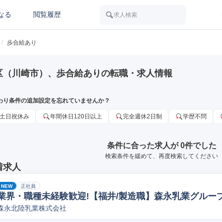
なる
閲覧履歴
求人検索
/
歩合給あり
区（川崎市）、歩合給ありの転職・求人情報
わり条件の追加設定を忘れていませんか？
土日祝休み
年間休日120日以上
完全週休2日制
学歴不問
条件に合った求人が 0件でした
検索条件を緩めて、再度検索してください
着求人
NEW
正社員
業界・職種未経験歓迎!【福井/製造職】森永乳業グループ
森永北陸乳業株式会社
ペレーター/ラインマネージャー(食品/飲料/たばこ)