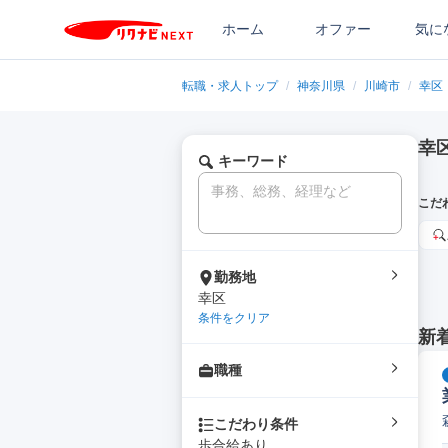
ホーム
オファー
気に
転職・求人トップ
/
神奈川県
/
川崎市
/
幸区
幸
キーワード
こだ
勤務地
幸区
条件をクリア
新
職種
こだわり条件
歩合給あり