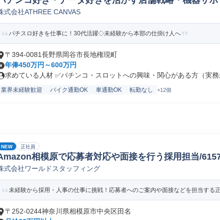
パチンコ好き・データ好きを活かす店舗戦略・機器サポ
株式会社ATHREE CANVAS
パチスロ好きを仕事に！30代活躍◇未経験から本部の仕掛け人へ
〒394-0081長野県岡谷市長地権現町
年俸450万円～600万円
求めている人材 ✅パチンコ・スロットへの興味・関心がある方（実務未
業界未経験歓迎
バイク通勤OK
車通勤OK
転勤なし
+12個
NEW
正社員
Amazon相模原で応募者対応や面接を行う採用担当/61578_
株式会社ワールドスタッフィング
未経験から採用・人事の仕事に挑戦！応募者へのご案内や面接などを担当する正社
〒252-0244神奈川県相模原市中央区田名