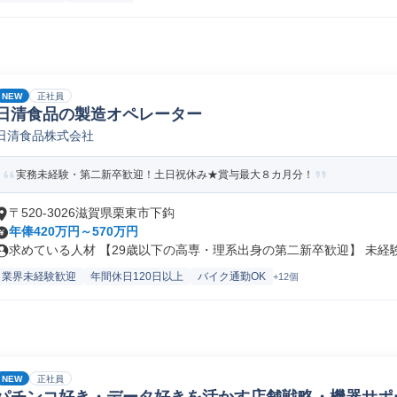
NEW
正社員
日清食品の製造オペレーター
日清食品株式会社
実務未経験・第二新卒歓迎！土日祝休み★賞与最大８カ月分！
〒520-3026滋賀県栗東市下鈎
年俸420万円～570万円
求めている人材 【29歳以下の高専・理系出身の第二新卒歓迎】 未経験か
業界未経験歓迎
年間休日120日以上
バイク通勤OK
+12個
NEW
正社員