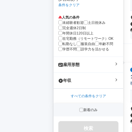
条件をクリア
人気の条件
未経験者歓迎
土日祝休み
完全週休2日制
年間休日120日以上
在宅勤務（リモートワーク）OK
転勤なし
服装自由
年齢不問
学歴不問
語学力を活かせる
雇用形態
年収
すべての条件をクリア
新着のみ
検索