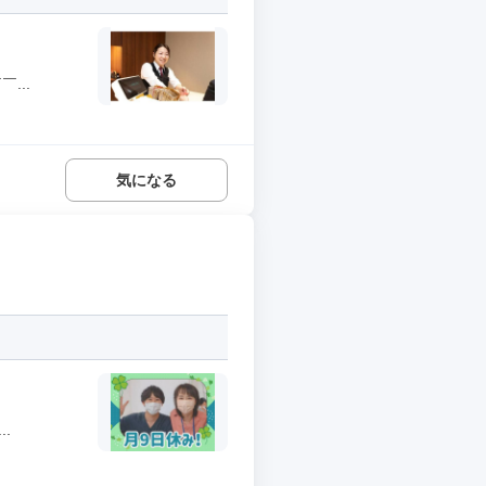
...
気になる
.