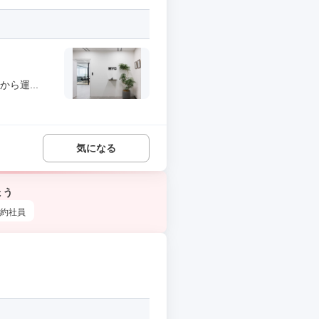
ら運...
気になる
ょう
約社員