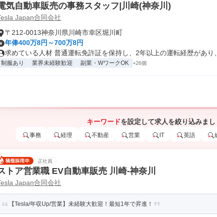
電気自動車販売の事務スタッフ|川崎(神奈川)
Tesla Japan合同会社
〒212-0013神奈川県川崎市幸区堀川町
年俸400万8円～700万8円
求めている人材 普通運転免許証を保持し、2年以上の運転経歴があり、無
制服あり
業界未経験歓迎
副業・WワークOK
+26個
キーワード
を設定して求人を絞り込みまし
事務
経理
不動産
営業
IT
英語
正社員
ストア営業職 EV自動車販売 川崎-神奈川
Tesla Japan合同会社
【Tesla/年収Up/営業】未経験大歓迎！最短1年で昇進！