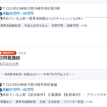
〒212-0013神奈川県川崎市幸区堀川町
月給25万円～35万円
求めている人材 ⭐業界未経験からのチャレンジもOK⭐ ￣￣￣￣￣￣￣￣
業界未経験歓迎
中途入社50％以上
学歴不問
経験不問
+18個
正社員
訪問看護師
株式会社白樺
未経験者歓迎✨残業ほぼナシ✨年収750万円以上可✨
〒212-0024神奈川県川崎市幸区塚越
月給37万円～42万円
求めている人材 【必須条件】 正看護師 【歓迎条件】 ・ブランクＯＫ..
制服あり
業界未経験歓迎
主婦・主夫歓迎
フリーター歓迎
+21個