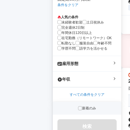
条件をクリア
人気の条件
未経験者歓迎
土日祝休み
完全週休2日制
年間休日120日以上
在宅勤務（リモートワーク）OK
転勤なし
服装自由
年齢不問
学歴不問
語学力を活かせる
雇用形態
年収
すべての条件をクリア
新着のみ
検索