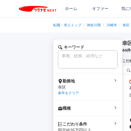
ホーム
オファー
気に
転職・求人トップ
/
神奈川県
/
川崎市
/
幸区
幸
キーワード
44
件
こだ
勤務地
幸区
条件をクリア
職種
こだわり条件
固定給35万円以上