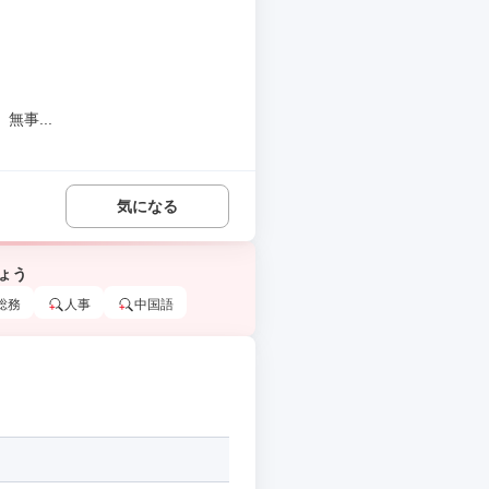
事...
気になる
ょう
総務
人事
中国語