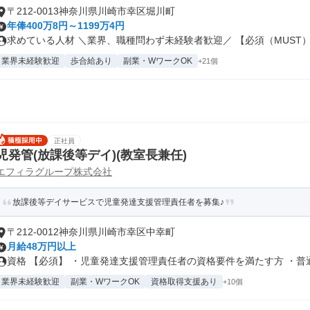
〒212-0013神奈川県川崎市幸区堀川町
年俸400万8円～1199万4円
求めている人材 ＼業界、職種問わず未経験者歓迎／ 【必須（MUST）】
業界未経験歓迎
歩合給あり
副業・WワークOK
+21個
正社員
児発管(放課後等デイ)(教室長兼任)
エフィラグループ株式会社
放課後等デイサービスで児童発達支援管理責任者を募集♪
〒212-0012神奈川県川崎市幸区中幸町
月給48万円以上
資格 【必須】 ・児童発達支援管理責任者の資格要件を満たす方 ・普通自
業界未経験歓迎
副業・WワークOK
資格取得支援あり
+10個