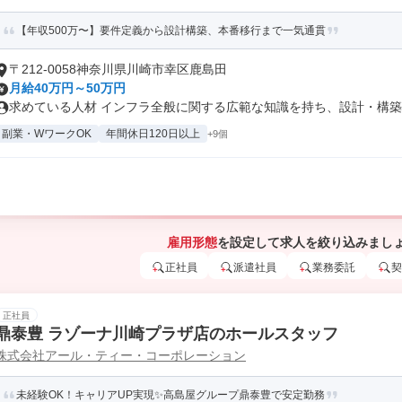
【年収500万〜】要件定義から設計構築、本番移行まで一気通貫
〒212-0058神奈川県川崎市幸区鹿島田
月給40万円～50万円
求めている人材 インフラ全般に関する広範な知識を持ち、設計・構築か
副業・WワークOK
年間休日120日以上
+9個
雇用形態
を設定して求人を絞り込みまし
正社員
派遣社員
業務委託
契
正社員
鼎泰豊 ラゾーナ川崎プラザ店のホールスタッフ
株式会社アール・ティー・コーポレーション
未経験OK！キャリアUP実現✨高島屋グループ鼎泰豊で安定勤務