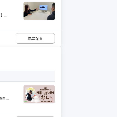
...
気になる
...