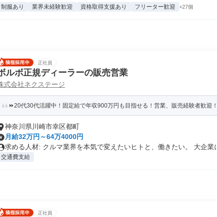
制服あり
業界未経験歓迎
資格取得支援あり
フリーター歓迎
+27個
正社員
ボルボ正規ディーラーの販売営業
株式会社ネクステージ
⏩️20代30代活躍中！固定給で年収900万円も目指せる！営業、販売経験者歓迎！キ
神奈川県川崎市幸区都町
月給32万円～64万4000円
求める人材: クルマ業界を本気で変えたいヒトと、働きたい。 大企業に.
交通費支給
正社員