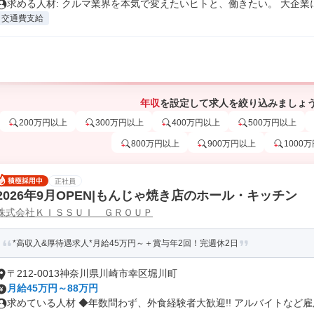
求める人材: クルマ業界を本気で変えたいヒトと、働きたい。 大企業に.
交通費支給
年収
を設定して求人を絞り込みましょ
200万円以上
300万円以上
400万円以上
500万円以上
800万円以上
900万円以上
1000
正社員
2026年9月OPEN|もんじゃ焼き店のホール・キッチン
株式会社ＫＩＳＳＵＩ ＧＲＯＵＰ
*高収入&厚待遇求人*月給45万円～＋賞与年2回！完週休2日
〒212-0013神奈川県川崎市幸区堀川町
月給45万円～88万円
求めている人材 ◆年数問わず、外食経験者大歓迎!! アルバイトなど雇用.