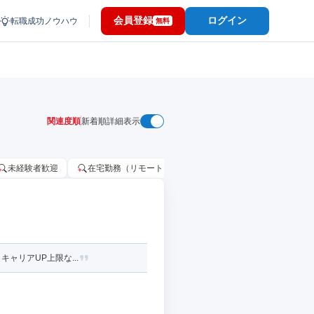
会員登録
ログイン
転職成功ノウハウ
無料
関連度順
新着順
詳細表示
未経験者歓迎
在宅勤務（リモートワーク）OK
家賃補助・住宅手当
ャリアUP上限な...