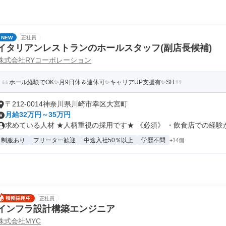
NEW
正社員
イタリアンレストランのホールスタッフ(副店長候補)
株式会社RYコーポレーション
ホール経験でOK✨月9日休＆連休可✨キャリアUP支援有✨SH
〒212-0014神奈川県川崎市幸区大宮町
月給32万円～35万円
求めている人材 ★人柄重視の採用です★ 《必須》 ・飲食店での経験が.
制服あり
フリーター歓迎
中途入社50％以上
学歴不問
+14個
正社員
インフラ設計構築エンジニア
株式会社MYC