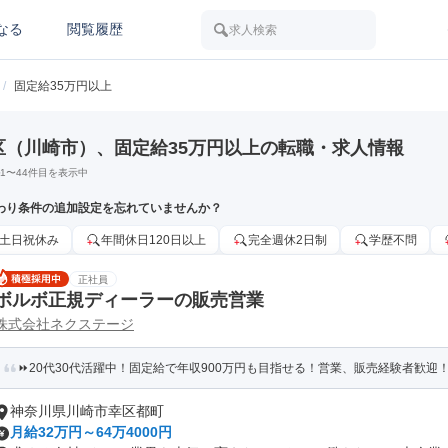
なる
閲覧履歴
求人検索
/
固定給35万円以上
区（川崎市）、固定給35万円以上の転職・求人情報
1
〜
44
件目を表示中
わり条件の追加設定を忘れていませんか？
土日祝休み
年間休日120日以上
完全週休2日制
学歴不問
正社員
ボルボ正規ディーラーの販売営業
株式会社ネクステージ
⏩️20代30代活躍中！固定給で年収900万円も目指せる！営業、販売経験者歓迎！キ
神奈川県川崎市幸区都町
月給32万円～64万4000円