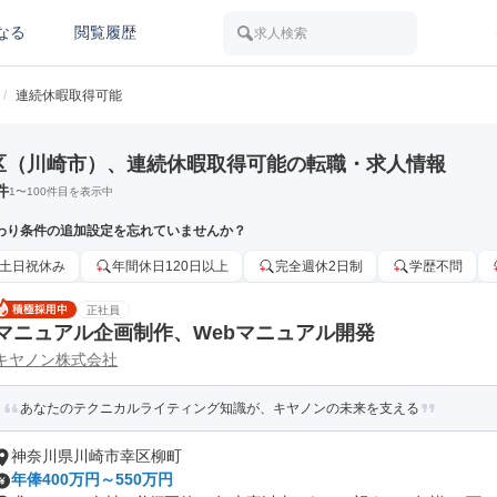
なる
閲覧履歴
求人検索
/
連続休暇取得可能
区（川崎市）、連続休暇取得可能の転職・求人情報
件
1
〜
100
件目を表示中
わり条件の追加設定を忘れていませんか？
土日祝休み
年間休日120日以上
完全週休2日制
学歴不問
正社員
マニュアル企画制作、Webマニュアル開発
キヤノン株式会社
あなたのテクニカルライティング知識が、キヤノンの未来を支える
神奈川県川崎市幸区柳町
年俸400万円～550万円