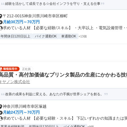
経験を活かして成長できる☆会社インフラを守り・支える仕事
〒212-0015神奈川県川崎市幸区柳町
月給30万円～70万円
求めている人材 【必要な経験/スキル】 ・大卒以上 ・電気設備管理・保.
年間休日120日以上
バイク通勤OK
車通勤OK
+13個
正社員
高品質・高付加価値なプリンタ製品の生産にかかわる技
キヤノン株式会社
改善の成果を利益に変える。あなたの手腕が世界シェアを創る。
神奈川県川崎市幸区塚越
月給24万円～70万円
求めている人材 【必要な経験・スキル】 下記いずれかの知識または実務
業界未経験歓迎
年間休日120日以上
バイク通勤OK
+9個