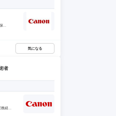
..
気になる
術者
経...