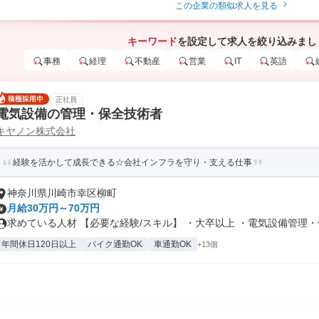
この企業の類似求人を見る
キーワード
を設定して求人を絞り込みまし
事務
経理
不動産
営業
IT
英語
正社員
電気設備の管理・保全技術者
キヤノン株式会社
経験を活かして成長できる☆会社インフラを守り・支える仕事
神奈川県川崎市幸区柳町
月給30万円～70万円
求めている人材 【必要な経験/スキル】 ・大卒以上 ・電気設備管理・保.
年間休日120日以上
バイク通勤OK
車通勤OK
+13個