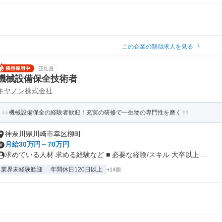
この企業の類似求人を見る
正社員
機械設備保全技術者
キヤノン株式会社
機械設備保全の経験者歓迎！充実の研修で一生物の専門性を磨く
神奈川県川崎市幸区柳町
月給30万円～70万円
求めている人材 求める経験など ■ 必要な経験/スキル 大卒以上 ...
業界未経験歓迎
年間休日120日以上
+14個