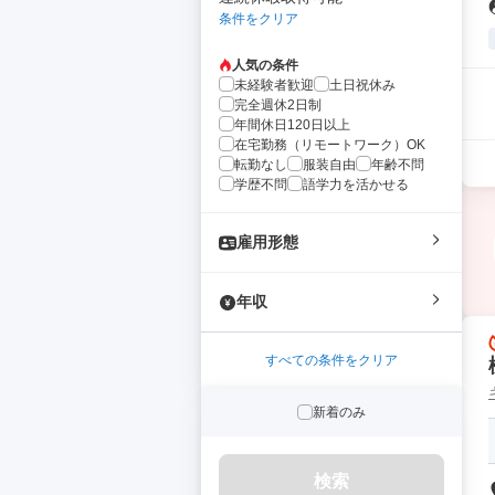
条件をクリア
人気の条件
未経験者歓迎
土日祝休み
完全週休2日制
年間休日120日以上
在宅勤務（リモートワーク）OK
転勤なし
服装自由
年齢不問
学歴不問
語学力を活かせる
雇用形態
年収
すべての条件をクリア
新着のみ
検索