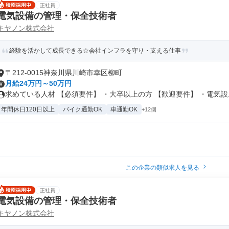
正社員
電気設備の管理・保全技術者
キヤノン株式会社
経験を活かして成長できる☆会社インフラを守り・支える仕事
〒212-0015神奈川県川崎市幸区柳町
月給24万円～50万円
求めている人材 【必須要件】 ・大卒以上の方 【歓迎要件】 ・電気設..
年間休日120日以上
バイク通勤OK
車通勤OK
+12個
この企業の類似求人を見る
正社員
電気設備の管理・保全技術者
キヤノン株式会社