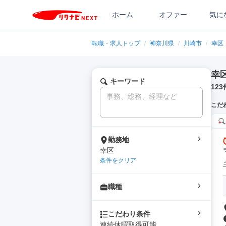
ホーム
オファー
気に
転職・求人トップ
/
神奈川県
/
川崎市
/
幸区
幸
キーワード
123
こだ
勤務地
幸区
条件をクリア
職種
こだわり条件
連続休暇取得可能