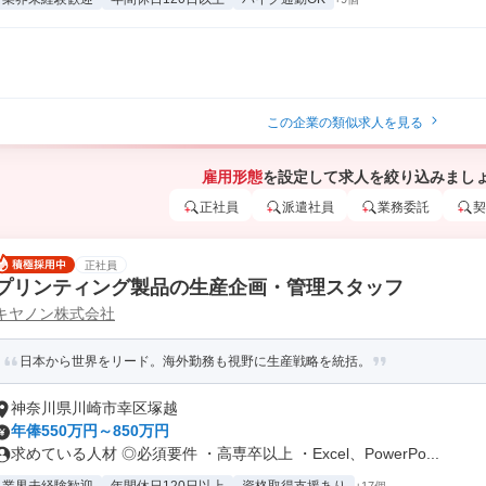
この企業の類似求人を見る
雇用形態
を設定して求人を絞り込みまし
正社員
派遣社員
業務委託
契
正社員
プリンティング製品の生産企画・管理スタッフ
キヤノン株式会社
日本から世界をリード。海外勤務も視野に生産戦略を統括。
神奈川県川崎市幸区塚越
年俸550万円～850万円
求めている人材 ◎必須要件 ・高専卒以上 ・Excel、PowerPo...