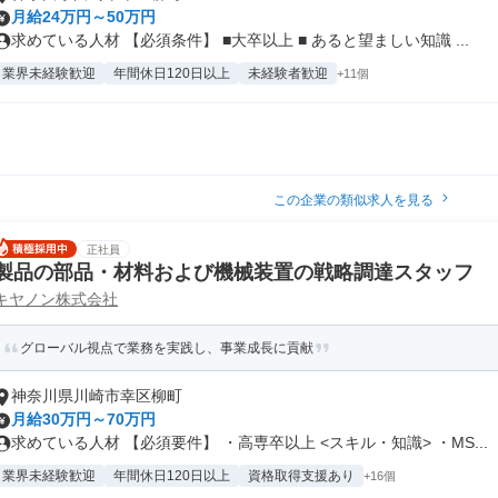
月給24万円～50万円
求めている人材 【必須条件】 ■大卒以上 ■ あると望ましい知識 ...
業界未経験歓迎
年間休日120日以上
未経験者歓迎
+11個
この企業の類似求人を見る
正社員
製品の部品・材料および機械装置の戦略調達スタッフ
キヤノン株式会社
グローバル視点で業務を実践し、事業成長に貢献
神奈川県川崎市幸区柳町
月給30万円～70万円
求めている人材 【必須要件】 ・高専卒以上 <スキル・知識> ・MS...
業界未経験歓迎
年間休日120日以上
資格取得支援あり
+16個