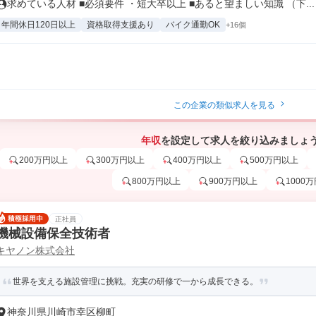
求めている人材 ■必須要件 ・短大卒以上 ■あると望ましい知識 （下...
年間休日120日以上
資格取得支援あり
バイク通勤OK
+16個
この企業の類似求人を見る
年収
を設定して求人を絞り込みましょ
200万円以上
300万円以上
400万円以上
500万円以上
800万円以上
900万円以上
1000
正社員
機械設備保全技術者
キヤノン株式会社
世界を支える施設管理に挑戦。充実の研修で一から成長できる。
神奈川県川崎市幸区柳町