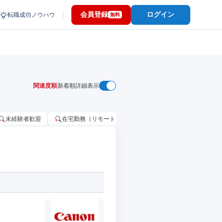
会員登録
ログイン
転職成功ノウハウ
無料
関連度順
新着順
詳細表示
未経験者歓迎
在宅勤務（リモートワーク）OK
家賃補助・住宅手当