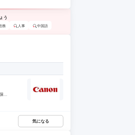
ょう
総務
人事
中国語
..
気になる