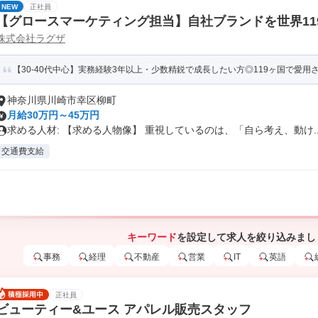
NEW
正社員
【グロースマーケティング担当】自社ブランドを世界11
株式会社ラグザ
上げメンバー
【30-40代中心】実務経験3年以上・少数精鋭で成長したい方◎119ヶ国で愛用さ
神奈川県川崎市幸区柳町
月給30万円～45万円
求める人材: 【求める人物像】 重視しているのは、「自ら考え、動け..
交通費支給
キーワード
を設定して求人を絞り込みまし
事務
経理
不動産
営業
IT
英語
正社員
ビューティー&ユース アパレル販売スタッフ