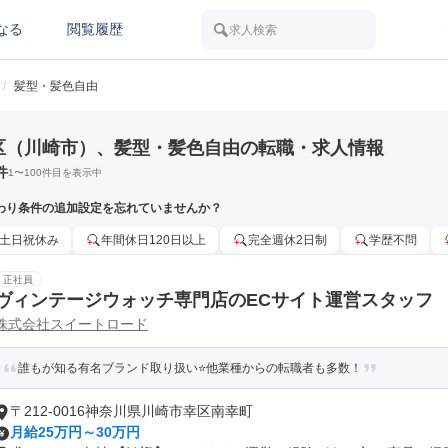
なる
閲覧履歴
求人検索
/
髪型・髪色自由
区（川崎市）、髪型・髪色自由の転職・求人情報
件
1
〜
100
件目を表示中
わり条件の追加設定を忘れていませんか？
土日祝休み
年間休日120日以上
完全週休2日制
学歴不問
正社員
ヴィンテージウォッチ専門店のECサイト運営スタッフ
株式会社スイートロード
誰もが知る有名ブランド取り扱い⭐他業種からの転職者も多数！
〒212-0016神奈川県川崎市幸区南幸町
月給25万円～30万円