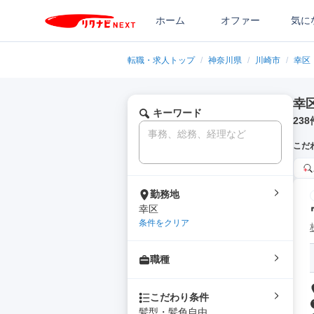
ホーム
オファー
気に
転職・求人トップ
/
神奈川県
/
川崎市
/
幸区
幸
キーワード
238
こだ
勤務地
幸区
条件をクリア
職種
こだわり条件
髪型・髪色自由