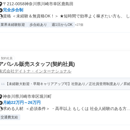
〒212-0058神奈川県川崎市幸区鹿島田
完全歩合制
資格 ＜未経験＆無資格OK！＞ ★短時間で効率よく稼ぎたい方も、 しっ
業界未経験歓迎
歩合給あり
週1日からOK
+27個
契約社員
アパレル販売スタッフ(契約社員)
株式会社デイトナ・インターナショナル
【未経験大歓迎・早期キャリアアップ可】社割あり／正社員登用制度あり／昇給年2
神奈川県川崎市幸区堀川町
月給22万円～26万円
求める人材: ＜必須条件＞ ・高卒以上 もしくは 社会人経験のある方...
交通費支給