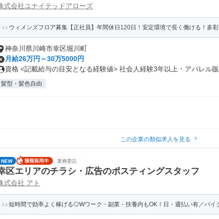
株式会社ユナイテッドアローズ
ウィメンズフロア募集【正社員】年間休日120日！安定環境で長く働ける！多
神奈川県川崎市幸区堀川町
月給26万円～30万5000円
資格 <記載給与の目安となる経験値> 社会人経験3年以上・アパレル販売
髪型・髪色自由
この企業の類似求人を見る
NEW
業務委託
幸区エリアのチラシ・広告のポスティングスタッフ
株式会社 アト
短時間で効率よく稼げる◎Wワーク・副業・扶養内もOK！日・週払い有／バイクで