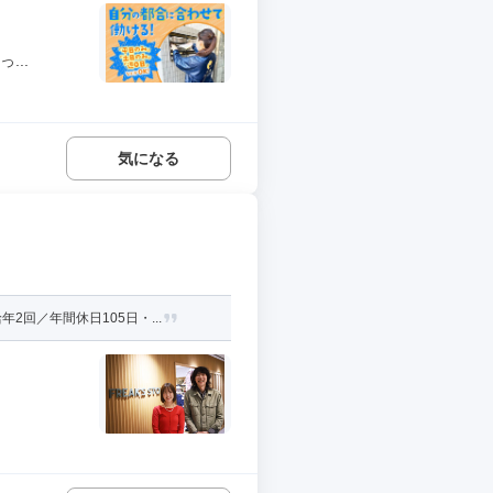
...
気になる
回／年間休日105日・...