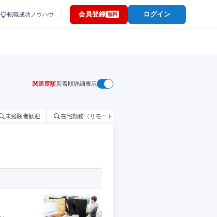
会員登録
ログイン
転職成功ノウハウ
無料
関連度順
新着順
詳細表示
未経験者歓迎
在宅勤務（リモートワーク）OK
家賃補助・住宅手当