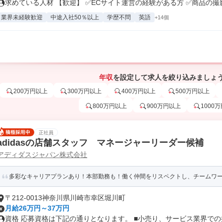
求めている人材 【歓迎】 ✅ECサイト運営の経験がある方 ✅商品の撮影.
業界未経験歓迎
中途入社50％以上
学歴不問
英語
+14個
年収
を設定して求人を絞り込みましょ
200万円以上
300万円以上
400万円以上
500万円以上
800万円以上
900万円以上
1000
正社員
adidasの店舗スタッフ マネージャーリーダー候補
アディダスジャパン株式会社
多彩なキャリアプランあり！本部勤務も！働く仲間をリスペクトし、チームワ
〒212-0013神奈川県川崎市幸区堀川町
月給26万円～37万円
資格 応募資格は下記の通りとなります。 ■小売り、サービス業界での接.