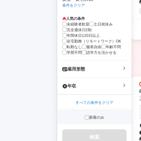
条件をクリア
人気の条件
未経験者歓迎
土日祝休み
完全週休2日制
年間休日120日以上
在宅勤務（リモートワーク）OK
転勤なし
服装自由
年齢不問
学歴不問
語学力を活かせる
雇用形態
年収
すべての条件をクリア
新着のみ
検索