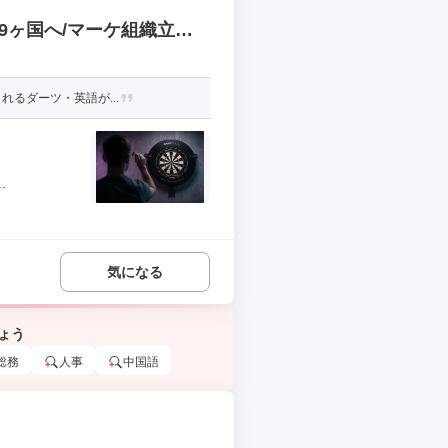
9ヶ国へ/マーケ組織立ち
れるダーツ・英語が...
.
気になる
ょう
総務
人事
中国語