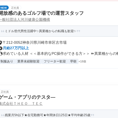
NEW
正社員
開放感のあるゴルフ場での運営スタッフ
一般社団法人河川健康公園機構
ミドル世代男性活躍中✨異業種からの転職も歓迎✨
〒212-0052神奈川県川崎市幸区古市場
月給27万円以上
求めている人材 ＜＜基本的なPC操作ができる方＞＞ ⏩異業種からの転.
制服あり
業界未経験歓迎
フリーター歓迎
早朝
+18個
正社員
ゲーム・アプリのテスタ―
株式会社ＴＨＥＯ ＴＥＣ
残業月5h以下★在宅勤務可★年間休日125日★平均年齢25歳