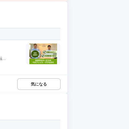
..
気になる