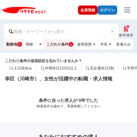
会員登録
ログイン
職種・キーワードから探す
条件保存
勤務地
職種
こだわり条件
雇用形態
年収
新着のみ
1
1
こだわり条件の追加設定を忘れていませんか？
土日祝休み
年間休日120日以上
完全週休2日制
学歴
幸区（川崎市）、女性が活躍中の転職・求人情報
条件に合った求人が 0件でした
検索条件を緩めて、再度検索してください