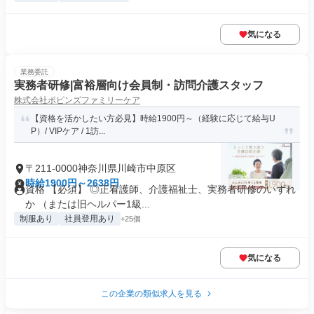
気になる
業務委託
実務者研修|富裕層向け会員制・訪問介護スタッフ
株式会社ポピンズファミリーケア
【資格を活かしたい方必見】時給1900円～（経験に応じて給与U
P）/ VIPケア / 1訪...
〒211-0000神奈川県川崎市中原区
時給1900円～2638円
資格 【必須】 ◎正看護師、介護福祉士、実務者研修のいずれ
か （または旧ヘルパー1級...
制服あり
社員登用あり
+25個
気になる
この企業の類似求人を見る