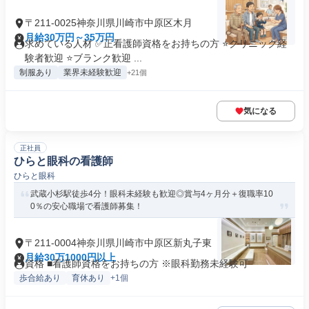
〒211-0025神奈川県川崎市中原区木月
月給30万円～35万円
求めている人材 ✅正看護師資格をお持ちの方 ⭐クリニック経
験者歓迎 ⭐ブランク歓迎 ...
制服あり
業界未経験歓迎
+21個
気になる
正社員
ひらと眼科の看護師
ひらと眼科
武蔵小杉駅徒歩4分！眼科未経験も歓迎◎賞与4ヶ月分＋復職率10
0％の安心職場で看護師募集！
〒211-0004神奈川県川崎市中原区新丸子東
月給30万1000円以上
資格 ■看護師資格をお持ちの方 ※眼科勤務未経験可
歩合給あり
育休あり
+1個