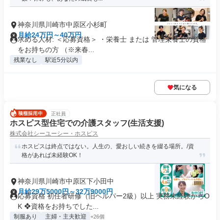
神奈川県川崎市中原区小杉町
月給24万円～40万円
求める人材: ＜応募資格＞ ・栄養士 または 管理栄養士の資格
をお持ちの方 （※来春...
残業なし
駅近5分以内
気になる
正社員
ホスピス型住宅での介護スタッフ(生活支援)
株式会社シーユーシー・ホスピス
ホスピスは終点ではない。人生の、愛おしい続きを綴る場所。/資
格があれば未経験OK！
神奈川県川崎市中原区下小田中
月給29万5000円～32万9000円
応募資格 初任者研修（旧ヘルパー2級）以上 実務未経験からO
K ❖資格をお持ちでした...
制服あり
主婦・主夫歓迎
+26個