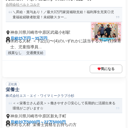
合同会社ペルトコルテ
＼昇給・賞与あり！／最大3万円家賃補助支給！福利厚生充実◎児
童福祉経験者歓迎！未経験スター...
神奈川県川崎市中原区武蔵小杉駅
月給25万円～35万円
求める人材: ＜下記(1)〜(4)のいずれかに該当する⽅＞ (1)保育
⼠、児童指導員...
残業なし
交通費支給
気になる
正社員
栄養士
株式会社エス・エイ・ワイマミークラブ小杉
＜＜栄養士さん必見＞＞働きやすさ◎安心して長期的に活躍出来る
環境がございます☆
神奈川県川崎市中原区新丸子町
月給20万5000円～22万5000円
求める人材: 栄養士資格をお持ちの方