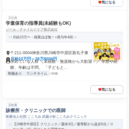
気になる
正社員
学童保育の指導員(未経験もOK)
ジール・チャイルドケア株式会社
月給23万〜・残業ほぼ無！⭐賞与年4回
〒211-0004神奈川県川崎市中原区新丸子東
月給23万円～26万8000円
求めている人材 ＼未経験・無資格から大歓迎！／ 学歴や経
験、年齢は不問。 「子どもと...
制服あり
ランチタイム
+36個
気になる
正社員
診療所・クリニックでの医師
医療法人社団 こころみ 武蔵小杉こころみクリニック
【川崎市中原区】クリニック／週休3日／最寄駅から徒歩5分／ス