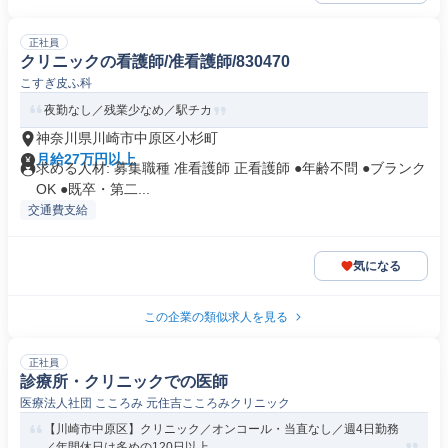
正社員
クリニックの看護師/准看護師/830470
こすぎ皮ふ科
夜勤なし／残業少なめ／駅チカ
神奈川県川崎市中原区小杉町
月給27万円以上
求める人材: 募集職種 准看護師 正看護師 ●年齢不問 ●ブランク
OK ●既卒・第二...
交通費支給
気になる
この企業の類似求人を見る
正社員
診療所・クリニックでの医師
医療法人社団 こころみ 元住吉こころみクリニック
【川崎市中原区】クリニック／オンコール・当直なし／週4日勤務
／年間休日は多めの120日以上...