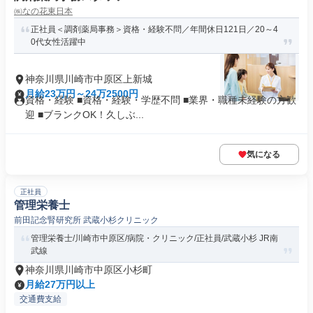
㈱なの花東日本
正社員＜調剤薬局事務＞資格・経験不問／年間休日121日／20～4
0代女性活躍中
神奈川県川崎市中原区上新城
月給23万円～24万2500円
資格・経験 ■資格・経験・学歴不問 ■業界・職種未経験の方歓
迎 ■ブランクOK！久しぶ...
気になる
正社員
管理栄養士
前田記念腎研究所 武蔵小杉クリニック
管理栄養士/川崎市中原区/病院・クリニック/正社員/武蔵小杉 JR南
武線
神奈川県川崎市中原区小杉町
月給27万円以上
交通費支給