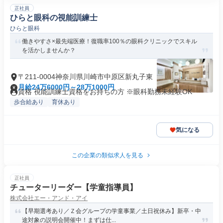
正社員
ひらと眼科の視能訓練士
ひらと眼科
働きやすさ×最先端医療！復職率100％の眼科クリニックでスキル
を活かしませんか？
〒211-0004神奈川県川崎市中原区新丸子東
月給24万6000円～28万1000円
資格 視能訓練士資格をお持ちの方 ※眼科勤務未経験OK
歩合給あり
育休あり
気になる
この企業の類似求人を見る
正社員
チューターリーダー【学童指導員】
株式会社エー・アンド・アイ
【早期選考あり／Ｚ会グループの学童事業／土日祝休み】新卒・中
途対象の説明会開催中！まずは仕...