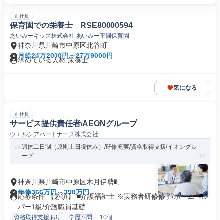
正社員
保育園での栄養士 RSE80000594
あいみーキッズ株式会社 あいみー平間保育園
神奈川県川崎市中原区北谷町
月給24万2000円～27万9000円
求めている人材 栄養士
気になる
正社員
サービス提供責任者/AEONグループ
ウエルシアパートナーズ株式会社
週休二日制（原則土日祝休み）/研修充実/資格取得支援/イオングル
ープ
神奈川県川崎市中原区木月伊勢町
年俸366万円～398万円
応募条件 【必須】 ■介護福祉士 ※実務者研修修了/ホームヘル
パー1級/介護職員基礎...
資格取得支援あり
学歴不問
+10個