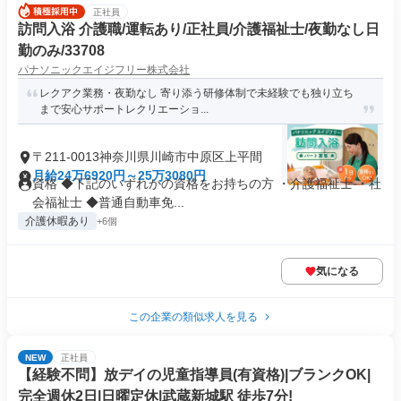
正社員
訪問入浴 介護職/運転あり/正社員/介護福祉士/夜勤なし日
勤のみ/33708
パナソニックエイジフリー株式会社
レクアク業務・夜勤なし 寄り添う研修体制で未経験でも独り立ち
まで安心サポートレクリエーショ...
〒211-0013神奈川県川崎市中原区上平間
月給24万6920円～25万3080円
資格 ◆下記のいずれかの資格をお持ちの方 ・介護福祉士 ・社
会福祉士 ◆普通自動車免...
介護休暇あり
+6個
気になる
この企業の類似求人を見る
NEW
正社員
【経験不問】放デイの児童指導員(有資格)|ブランクOK|
完全週休2日|日曜定休|武蔵新城駅 徒歩7分!