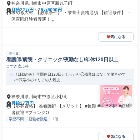
神奈川県川崎市中原区新丸子町
月給22万円～25万5000円
求める人材: 【必須条件】 ・栄養士資格必須 【歓迎条件】 ・
保育園経験者優遇！ ...
気になる
正社員
看護師/病院・クリニック/夜勤なし/年休120日以上
こすぎ皮ふ科
《日勤のみ》年間休日120日としっかり⭕残業ほぼなしで働きやす
い❗️武蔵小杉エリアの人気皮...
神奈川県川崎市中原区小杉町
月給27万円
【応募資格】 准看護師 【メリット】 #長期 #学歴不問 #経験
者歓迎 #ブランクO...
学歴不問
経験者歓迎
+1個
気になる