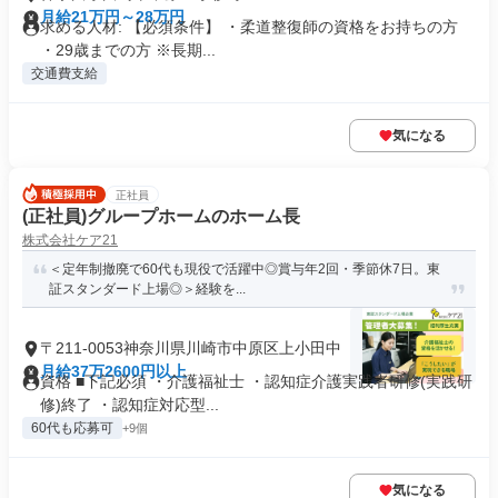
月給21万円～28万円
求める人材: 【必須条件】 ・柔道整復師の資格をお持ちの方
・29歳までの方 ※長期...
交通費支給
気になる
正社員
(正社員)グループホームのホーム長
株式会社ケア21
＜定年制撤廃で60代も現役で活躍中◎賞与年2回・季節休7日。東
証スタンダード上場◎＞経験を...
〒211-0053神奈川県川崎市中原区上小田中
月給37万2600円以上
資格 ■下記必須 ・介護福祉士 ・認知症介護実践者研修(実践研
修)終了 ・認知症対応型...
60代も応募可
+9個
気になる