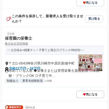
気になる
この条件を保存して、新着求人を受け取りませ
受け取る
んか？
正社員
保育園の栄養士
株式会社安田物産
土日休み×残業ナシ！子育てと両立◎ブランクOK(03)
〒211-0043神奈川県川崎市中原区新城中町
月給23万円～26万円
求めている人材 ◆栄養士または管理栄養士資格必須 ◎未経
験・ブランクOK ◎子育て中...
制服あり
業界未経験歓迎
+29個
気になる
契約社員