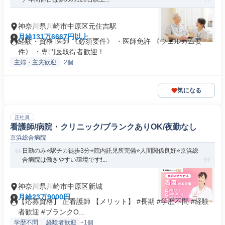
神奈川県川崎市中原区元住吉駅
月給131万6667円以上
経験・資格 医師 《必須要件》 ・医師免許 《ウェルカム要
件》 ・専門医取得者歓迎！...
主婦・主夫歓迎
+2個
気になる
正社員
看護師/病院・クリニック/ブランクありOK/夜勤なし
京浜総合病院
日勤のみ⭐駅チカ徒歩3分⭐院内託児所完備⭐人間関係良好⭐京浜総
合病院は働きやすい環境です❗...
神奈川県川崎市中原区新城
月給23万9000円
【応募資格】 正看護師 【メリット】 #長期 #学歴不問 #経験
者歓迎 #ブランクO...
学歴不問
経験者歓迎
+1個