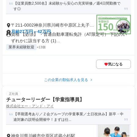
【従業員数2,500名】未経験から安心の充実研修／週4日間勤務で
す◎
〒211-0002神奈川県川崎市中原区上丸子山
王町
月給27万円～42万円
資格 【必須】 ・普通自動車運転免許（AT限定可） 下記のい
ずれかに該当する方 (1)...
業界未経験歓迎
+13個
気になる
この企業の類似求人を見る
正社員
チューターリーダー【学童指導員】
株式会社エー・アンド・アイ
【早期選考あり／Ｚ会グループの学童事業／土日祝休み】新卒・中
途対象の説明会開催中！まずは仕...
神奈川県川崎市中原区武蔵小杉駅