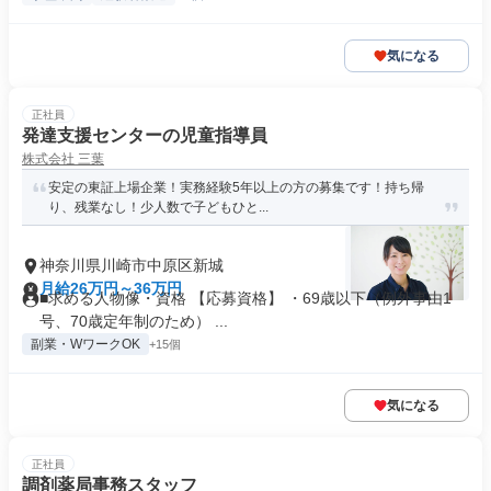
気になる
正社員
発達支援センターの児童指導員
株式会社 三葉
安定の東証上場企業！実務経験5年以上の方の募集です！持ち帰
り、残業なし！少人数で子どもひと...
神奈川県川崎市中原区新城
月給26万円～36万円
■求める人物像・資格 【応募資格】 ・69歳以下（例外事由1
号、70歳定年制のため） ...
副業・WワークOK
+15個
気になる
正社員
調剤薬局事務スタッフ