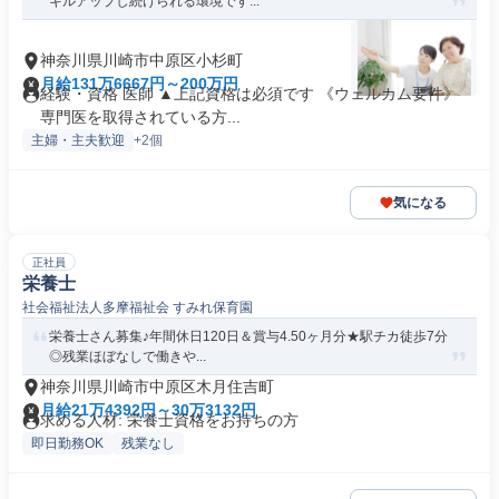
キルアップし続けられる環境です...
神奈川県川崎市中原区小杉町
月給131万6667円～200万円
経験・資格 医師 ▲上記資格は必須です 《ウェルカム要件》
専門医を取得されている方...
主婦・主夫歓迎
+2個
気になる
正社員
栄養士
社会福祉法人多摩福祉会 すみれ保育園
栄養士さん募集♪年間休日120日＆賞与4.50ヶ月分★駅チカ徒歩7分
◎残業ほぼなしで働きや...
神奈川県川崎市中原区木月住吉町
月給21万4392円～30万3132円
求める人材: 栄養士資格をお持ちの方
即日勤務OK
残業なし