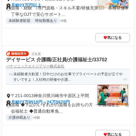
月給23万円以上
資格・経験 《専門資格・スキル不要/研修充実◎》 各種研修&
丁寧なOJTで安心サポート...
未経験者歓迎
時短勤務あり
+5個
気になる
正社員
デイサービス 介護職/正社員/介護福祉士/33702
パナソニックエイジフリー株式会社
未経験者大歓迎！日中だけのお仕事でプライベートの予定が立てや
すいですよ！入社時の研修や介護...
〒211-0013神奈川県川崎市中原区上平間
月給23万9510円～24万5670円
資格 ◆下記のいずれかの資格をお持ちの方 ・介護福祉士 ・社
会福祉士 ◆普通自動車免...
介護休暇あり
+6個
気になる