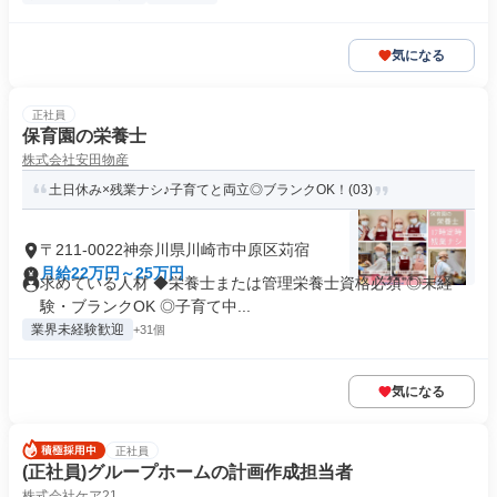
気になる
正社員
保育園の栄養士
株式会社安田物産
土日休み×残業ナシ♪子育てと両立◎ブランクOK！(03)
〒211-0022神奈川県川崎市中原区苅宿
月給22万円～25万円
求めている人材 ◆栄養士または管理栄養士資格必須 ◎未経
験・ブランクOK ◎子育て中...
業界未経験歓迎
+31個
気になる
正社員
(正社員)グループホームの計画作成担当者
株式会社ケア21