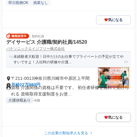
即日勤務OK
残業なし
気になる
契約社員
デイサービス 介護職/契約社員/14520
パナソニックエイジフリー株式会社
未経験者大歓迎！日中だけのお仕事でプライベートの予定が立てや
すいですよ！入社時の研修や介護...
〒211-0013神奈川県川崎市中原区上平間
月給22万980円
資格 介護関係の資格は不要です。 初任者研修を無料で受けら
れる 資格取得支援制度をお使...
介護休暇あり
+6個
気になる
この企業の類似求人を見る