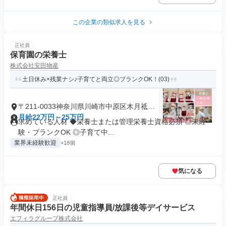
この企業の類似求人を見る
正社員
保育園の栄養士
株式会社安田物産
土日休み×残業ナシ♪子育てと両立◎ブランクOK！(03)
〒211-0033神奈川県川崎市中原区木月祗園
町
月給22万円～25万円
求めている人材 ◆栄養士または管理栄養士資格必須 ◎未経
験・ブランクOK ◎子育て中...
業界未経験歓迎
+18個
気になる
正社員
年間休日156日の児童指導員/放課後等デイサービス
エフィラグループ株式会社