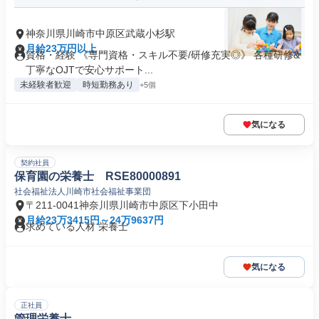
神奈川県川崎市中原区武蔵小杉駅
月給23万円以上
資格・経験 《専門資格・スキル不要/研修充実◎》 各種研修&
丁寧なOJTで安心サポート...
未経験者歓迎
時短勤務あり
+5個
気になる
契約社員
保育園の栄養士 RSE80000891
社会福祉法人川崎市社会福祉事業団
〒211-0041神奈川県川崎市中原区下小田中
月給23万3415円～24万9637円
求めている人材 栄養士
気になる
正社員
管理栄養士