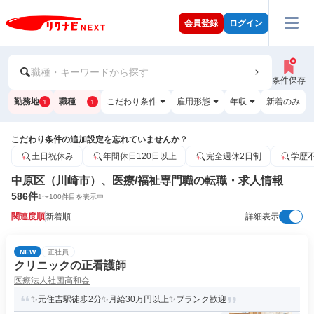
会員登録
ログイン
職種・キーワードから探す
条件保存
勤務地
職種
こだわり条件
雇用形態
年収
新着のみ
1
1
こだわり条件の追加設定を忘れていませんか？
土日祝休み
年間休日120日以上
完全週休2日制
学歴
中原区（川崎市）、医療/福祉専門職の転職・求人情報
586
件
1
〜
100
件目を表示中
関連度順
新着順
詳細表示
NEW
正社員
クリニックの正看護師
医療法人社団高和会
✨元住吉駅徒歩2分✨月給30万円以上✨ブランク歓迎