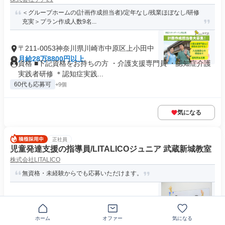
＜グループホームの(計画作成担当者)/定年なし/残業ほぼなし/研修
充実＞プラン作成人数9名...
〒211-0053神奈川県川崎市中原区上小田中
月給28万8800円以上
資格 ■下記資格をお持ちの方 ・介護支援専門員 ・認知症介護
実践者研修 ＊認知症実践...
60代も応募可
+9個
気になる
正社員
児童発達支援の指導員/LITALICOジュニア 武蔵新城教室
株式会社LITALICO
無資格・未経験からでも応募いただけます。
神奈川県川崎市中原区新城
月給25万3400円～26万8400円
求める人材: 【必須条件】 資格・経験はいっさい問いません！
ホーム
オファー
気になる