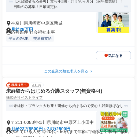
【未経験者も応募可】賞与年2回・計 3.90ヶ月分（前年度実績）！
日勤のみ募集！日曜固定休...
神奈川県川崎市中原区新城
月給28万円
応募条件 社会福祉主事
平日のみOK
交通費支給
気になる
この企業の類似求人を見る
正社員
未経験からはじめる介護スタッフ(無資格可)
株式会社ベストライフ
未経験・ブランク大歓迎！研修から始まるので安心！残業ほぼなし
〒211-0053神奈川県川崎市中原区上小田中
月給23万8500円～24万2500円
求めている人材 ◎20代～50代まで年齢に関係なく本当に幅広