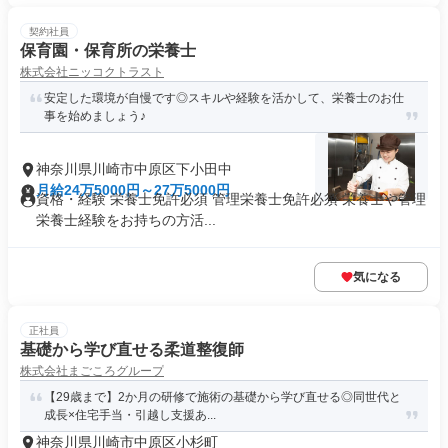
契約社員
保育園・保育所の栄養士
株式会社ニッコクトラスト
安定した環境が自慢です◎スキルや経験を活かして、栄養士のお仕
事を始めましょう♪
神奈川県川崎市中原区下小田中
月給24万5000円～27万5000円
資格・経験 栄養士免許必須 管理栄養士免許必須 栄養士や管理
栄養士経験をお持ちの方活...
気になる
正社員
基礎から学び直せる柔道整復師
株式会社まごころグループ
【29歳まで】2か月の研修で施術の基礎から学び直せる◎同世代と
成長×住宅手当・引越し支援あ...
神奈川県川崎市中原区小杉町