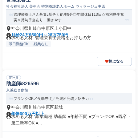
社会福祉法人 美生会 特別養護老人ホーム ヴィラージュ中原
管理栄養士さん募集♪駅チカ徒歩9分◎年間休日113日☆福利厚生充
実＆賞与手当あり！働きやす...
神奈川県川崎市中原区上小田中
月給24万9500円～28万750円
求める人材: 管理栄養士資格をお持ちの方
即日勤務OK
残業なし
気になる
正社員
助産師/826596
京浜総合病院
ブランクOK／夜勤専従／託児所完備／駅チカ
神奈川県川崎市中原区新城
年俸600万円以上
求める人材: 募集職種 助産師 ●年齢不問 ●ブランクOK ●既卒・
第二新卒OK ●...