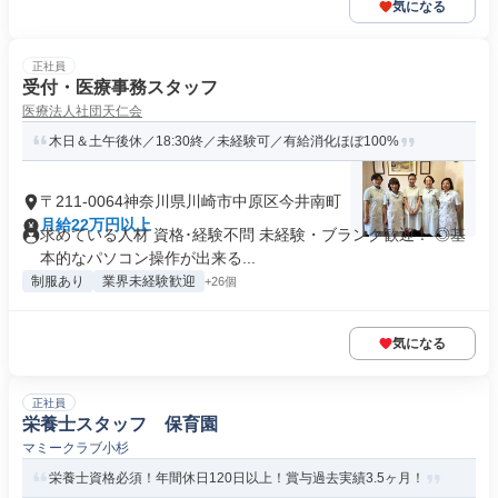
気になる
正社員
受付・医療事務スタッフ
医療法人社団天仁会
木日＆土午後休／18:30終／未経験可／有給消化ほぼ100%
〒211-0064神奈川県川崎市中原区今井南町
月給22万円以上
求めている人材 資格･経験不問 未経験・ブランク歓迎！ ◎基
本的なパソコン操作が出来る...
制服あり
業界未経験歓迎
+26個
気になる
正社員
栄養士スタッフ 保育園
マミークラブ小杉
栄養士資格必須！年間休日120日以上！賞与過去実績3.5ヶ月！