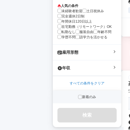
人気の条件
未経験者歓迎
土日祝休み
完全週休2日制
年間休日120日以上
在宅勤務（リモートワーク）OK
転勤なし
服装自由
年齢不問
学歴不問
語学力を活かせる
雇用形態
年収
すべての条件をクリア
新着のみ
検索