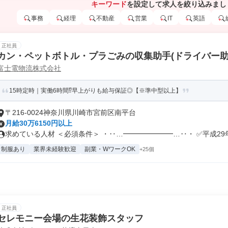
キーワード
を設定して求人を絞り込みまし
事務
経理
不動産
営業
IT
英語
正社員
カン・ペットボトル・プラごみの収集助手(ドライバー助
富士電物流株式会社
15時定時｜実働6時間⁉早上がりも給与保証◎【※準中型以上】
〒216-0024神奈川県川崎市宮前区南平台
月給30万6150円以上
求めている人材 ＜必須条件＞ ・‥…━━━━━━━…‥・ ✅平成29年.
制服あり
業界未経験歓迎
副業・WワークOK
+25個
正社員
セレモニー会場の生花装飾スタッフ