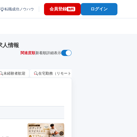
会員登録
ログイン
転職成功ノウハウ
無料
求人情報
関連度順
新着順
詳細表示
未経験者歓迎
在宅勤務（リモートワーク）OK
家賃補助・住宅手当