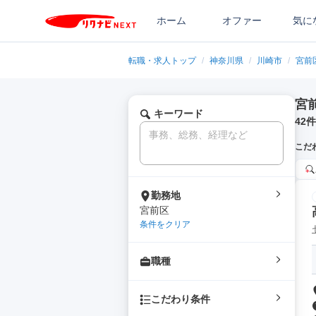
ホーム
オファー
気に
転職・求人トップ
/
神奈川県
/
川崎市
/
宮前
宮
キーワード
42
件
こだ
勤務地
宮前区
条件をクリア
職種
こだわり条件