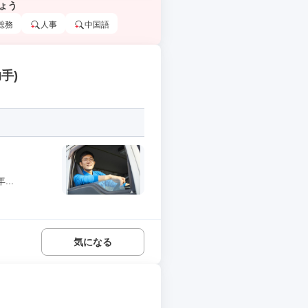
ょう
総務
人事
中国語
手)
..
気になる