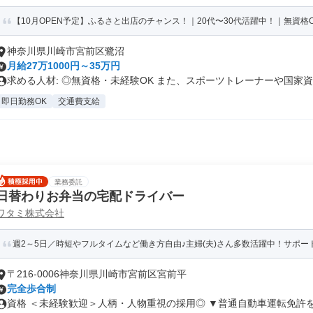
【10月OPEN予定】ふるさと出店のチャンス！｜20代〜30代活躍中！｜無資格O
神奈川県川崎市宮前区鷺沼
月給27万1000円～35万円
求める人材: ◎無資格・未経験OK また、スポーツトレーナーや国家資..
即日勤務OK
交通費支給
業務委託
日替わりお弁当の宅配ドライバー
ワタミ株式会社
週2～5日／時短やフルタイムなど働き方自由♪主婦(夫)さん多数活躍中！サポート
〒216-0006神奈川県川崎市宮前区宮前平
完全歩合制
資格 ＜未経験歓迎＞人柄・人物重視の採用◎ ▼普通自動車運転免許をお