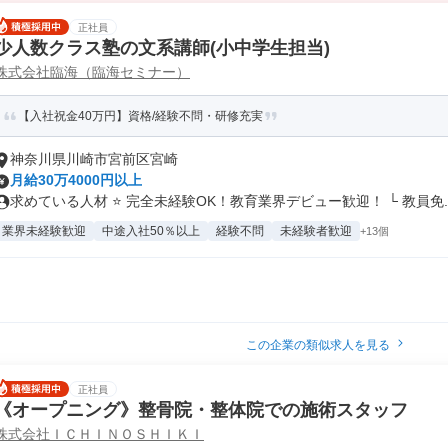
正社員
少人数クラス塾の文系講師(小中学生担当)
株式会社臨海（臨海セミナー）
【入社祝金40万円】資格/経験不問・研修充実
神奈川県川崎市宮前区宮崎
月給30万4000円以上
求めている人材 ⭐ 完全未経験OK！教育業界デビュー歓迎！ └ 教員免..
業界未経験歓迎
中途入社50％以上
経験不問
未経験者歓迎
+13個
この企業の類似求人を見る
正社員
《オープニング》整骨院・整体院での施術スタッフ
株式会社ＩＣＨＩＮＯＳＨＩＫＩ