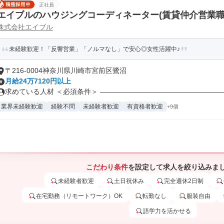
正社員
エイブルのハウジングコーディネーター(賃貸仲介営業職
株式会社エイブル
未経験歓迎！「反響営業」「ノルマなし」で安心◎女性活躍中♪
〒216-0004神奈川県川崎市宮前区鷺沼
月給24万7120円以上
求めている人材 ＜必須条件＞ ―――――――――――――――――――
業界未経験歓迎
経験不問
未経験者歓迎
有資格者歓迎
+9個
こだわり条件
を設定して求人を絞り込みま
未経験者歓迎
土日祝休み
完全週休2日制
在宅勤務（リモートワーク）OK
転勤なし
服装自由
語学力を活かせる