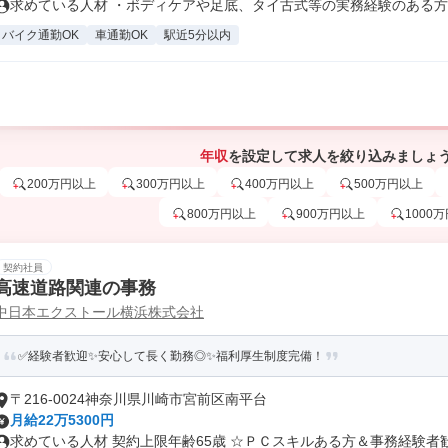
求めている人材 ・ボディケアや足底、タイ古式等の実務経験のある方(年
バイク通勤OK
車通勤OK
駅近5分以内
年収
を設定して求人を絞り込みましょ
200万円以上
300万円以上
400万円以上
500万円以上
800万円以上
900万円以上
1000
契約社員
高速道路関連の事務
中日本エクストール横浜株式会社
✅経験者歓迎✨安心して長く勤務◎✨福利厚生制度完備！
〒216-0024神奈川県川崎市宮前区南平台
月給22万5300円
求めている人材 契約上限年齢65歳 ☆ＰＣスキルある方＆事務経験者歓迎