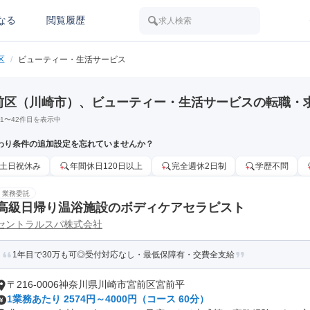
なる
閲覧履歴
求人検索
区
/
ビューティー・生活サービス
前区（川崎市）、ビューティー・生活サービスの転職・
1
〜
42
件目を表示中
わり条件の追加設定を忘れていませんか？
土日祝休み
年間休日120日以上
完全週休2日制
学歴不問
業務委託
高級日帰り温浴施設のボディケアセラピスト
セントラルスパ株式会社
1年目で30万も可◎受付対応なし・最低保障有・交費全支給
〒216-0006神奈川県川崎市宮前区宮前平
1業務あたり 2574円～4000円（コース 60分）