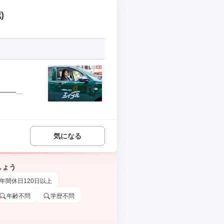
)
―...
気になる
しょう
年間休日120日以上
年齢不問
学歴不問