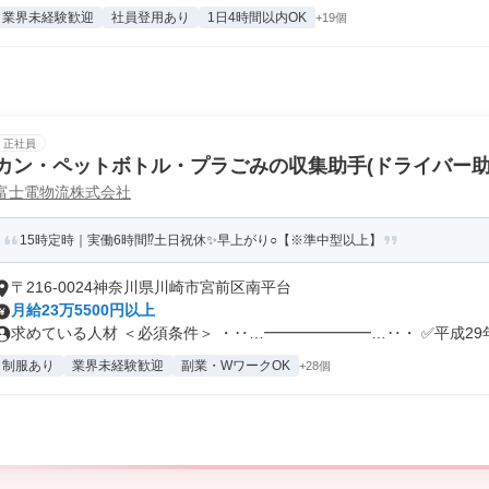
業界未経験歓迎
社員登用あり
1日4時間以内OK
+19個
正社員
カン・ペットボトル・プラごみの収集助手(ドライバー助
富士電物流株式会社
15時定時｜実働6時間⁉土日祝休✨早上がり○【※準中型以上】
〒216-0024神奈川県川崎市宮前区南平台
月給23万5500円以上
求めている人材 ＜必須条件＞ ・‥…━━━━━━━…‥・ ✅平成29年.
制服あり
業界未経験歓迎
副業・WワークOK
+28個