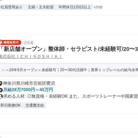
社員登用あり
主婦・主夫歓迎
年間休日120日以上
+20個
正社員
「新店舗オープン」整体師・セラピスト/未経験可/20〜
株式会社ＩＣＨＩＮＯＳＨＩＫＩ
＜26年9月オープン＞未経験可｜20〜30代活躍中｜業界トップレベルの給与水準｜
神奈川県川崎市宮前区鷺沼
月給28万7000円～40万円
求める人材: ◎無資格・未経験OK また、スポーツトレーナーや国家資..
即日勤務OK
交通費支給