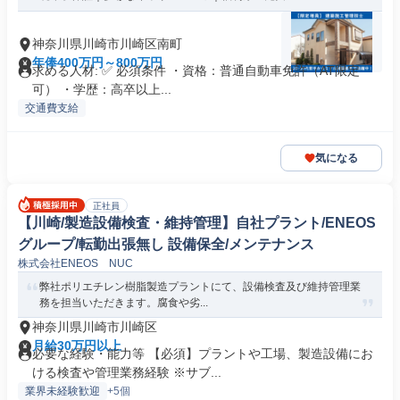
神奈川県川崎市川崎区南町
年俸400万円～800万円
求める人材: ✅ 必須条件 ・資格：普通自動車免許（AT限定
可） ・学歴：高卒以上...
交通費支給
気になる
正社員
【川崎/製造設備検査・維持管理】自社プラント/ENEOS
グループ/転勤出張無し 設備保全/メンテナンス
株式会社ENEOS NUC
弊社ポリエチレン樹脂製造プラントにて、設備検査及び維持管理業
務を担当いただきます。腐食や劣...
神奈川県川崎市川崎区
月給30万円以上
必要な経験・能力等 【必須】プラントや工場、製造設備にお
ける検査や管理業務経験 ※サブ...
業界未経験歓迎
+5個