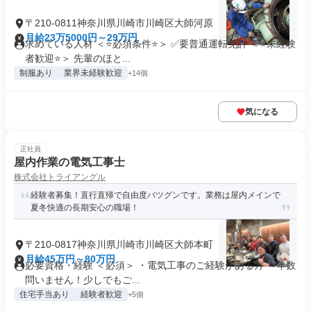
〒210-0811神奈川県川崎市川崎区大師河原
月給23万5000円～29万円
求めている人材 ＜⭐必須条件⭐＞ ✅要普通運転免許 ＜⭐未経験
者歓迎⭐＞ 先輩のほと...
制服あり
業界未経験歓迎
+14個
気になる
正社員
屋内作業の電気工事士
株式会社トライアングル
経験者募集！直行直帰で自由度バツグンです。業務は屋内メインで
夏冬快適の長期安心の職場！
〒210-0817神奈川県川崎市川崎区大師本町
月給45万円～80万円
必要資格・経験 ＜必須＞ ・電気工事のご経験がある方 ⇒年数
問いません！少しでもご...
住宅手当あり
経験者歓迎
+5個