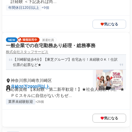
計経験 ＜下記あれば尚...
年間休日120日以上
+9個
気になる
NEW
派遣社員
一般企業での在宅勤務あり経理・総務事務
株式会社スタッフサービス
【川崎駅徒歩4分】【東芝グループ】在宅あり！未経験ＯＫ！仕訳
伝票の起票など★
神奈川県川崎市川崎区
月給20万2000円以上
応募資格 【未経験・第二新卒歓迎！】★社会人経験不問。 ★
ＰＣスキルに自信がない方もぜ...
業界未経験歓迎
+26個
気になる