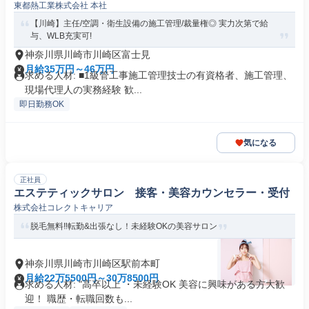
東都熱工業株式会社 本社
【川崎】主任/空調・衛生設備の施工管理/裁量権◎ 実力次第で給
与、WLB充実可!
神奈川県川崎市川崎区富士見
月給35万円～46万円
求める人材: ■1級管工事施工管理技士の有資格者、施工管理、
現場代理人の実務経験 歓...
即日勤務OK
気になる
正社員
エステティックサロン 接客・美容カウンセラー・受付
株式会社コレクトキャリア
脱毛無料‼転勤&出張なし！未経験OKの美容サロン
神奈川県川崎市川崎区駅前本町
月給22万5500円～30万8500円
求める人材: "高卒以上 ・未経験OK 美容に興味がある方大歓
迎！ 職歴・転職回数も...