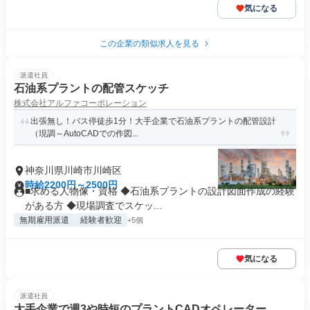
気になる
この企業の類似求人を見る
派遣社員
石油系プラントの配管スケッチ
株式会社アルファコーポレーション
出張無し！バス停徒歩1分！大手企業で石油系プラントの配管設計
（現調～AutoCADでの作図...
神奈川県川崎市川崎区
時給2200円～2500円
■求める人物像・資格 ◆石油系プラントの設計図面作成の経験
がある方 ◆現場調査でスケッ...
無期雇用派遣
経験者歓迎
+5個
気になる
派遣社員
大手企業で週3や時短のプラントCADオペレーター