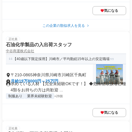
気になる
この企業の類似求人を見る
正社員
石油化学製品の入出荷スタッフ
中谷商運株式会社
【40歳以下限定採用】川崎市／平均勤続15年以上の安定職場
〒210-0865神奈川県川崎市川崎区千鳥町
月給19万8000円～25万円
求めている人材 【完全未経験OKです！】 ◆危険物取扱者乙種
4類をお持ちの方は尚歓迎 ...
制服あり
業界未経験歓迎
+28個
気になる
正社員