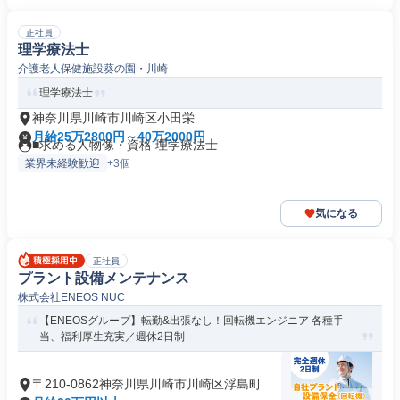
正社員
理学療法士
介護老人保健施設葵の園・川崎
理学療法士
神奈川県川崎市川崎区小田栄
月給25万2800円～40万2000円
■求める人物像・資格 理学療法士
業界未経験歓迎
+3個
気になる
正社員
プラント設備メンテナンス
株式会社ENEOS NUC
【ENEOSグループ】転勤&出張なし！回転機エンジニア 各種手
当、福利厚生充実／週休2日制
〒210-0862神奈川県川崎市川崎区浮島町