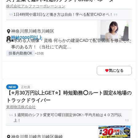
株式会社アルファコーポレーション
1日4時間や週3日など働き方は自由！学べる配管CADオペ！
神奈川県川崎市川崎区
時給2000円以上
■求める人物像・資格 何らかの建築CADで配管図面を修正した
事のある方！（当社にて内定...
扶養内勤務OK
+15個
気になる
NEW
正社員
【⭐月30万円以上GET⭐】時短勤務⭕️ルート固定&地場の
トラックドライバー
東都物流株式会社
１週間前のシフト変更可◎曜日固定休OK✨平均月給は４０万円以
上！
神奈川県川崎市川崎区藤崎