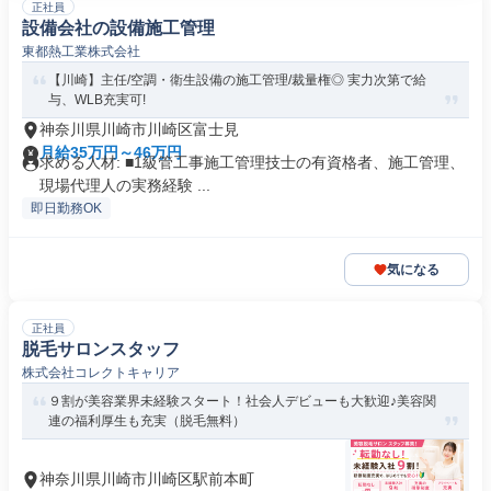
正社員
設備会社の設備施工管理
東都熱工業株式会社
【川崎】主任/空調・衛生設備の施工管理/裁量権◎ 実力次第で給
与、WLB充実可!
神奈川県川崎市川崎区富士見
月給35万円～46万円
求める人材: ■1級管工事施工管理技士の有資格者、施工管理、
現場代理人の実務経験 ...
即日勤務OK
気になる
正社員
脱毛サロンスタッフ
株式会社コレクトキャリア
９割が美容業界未経験スタート！社会人デビューも大歓迎♪美容関
連の福利厚生も充実（脱毛無料）
神奈川県川崎市川崎区駅前本町