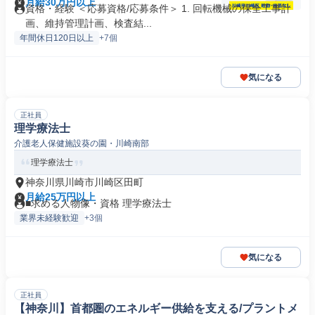
月給30万円以上
資格・経験 ＜応募資格/応募条件＞ 1. 回転機械の保全工事計
画、維持管理計画、検査結...
年間休日120日以上
+7個
気になる
正社員
理学療法士
介護老人保健施設葵の園・川崎南部
理学療法士
神奈川県川崎市川崎区田町
月給25万円以上
■求める人物像・資格 理学療法士
業界未経験歓迎
+3個
気になる
正社員
【神奈川】首都圏のエネルギー供給を支える/プラントメ