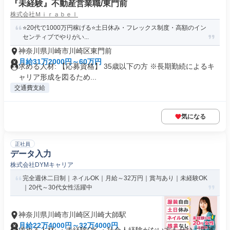
『未経験』不動産営業職/東門前
株式会社Ｍｉｒａｂｅｌ
⭐️20代で1000万円稼げる⭐️土日休み・フレックス制度・高額のイン
センティブでやりがい...
神奈川県川崎市川崎区東門前
月給31万2000円～60万円
求める人材: 【応募資格】 35歳以下の方 ※長期勤続によるキ
ャリア形成を図るため...
交通費支給
気になる
正社員
データ入力
株式会社DYMキャリア
完全週休二日制｜ネイルOK｜月給～32万円｜賞与あり｜未経験OK
｜20代～30代女性活躍中
神奈川県川崎市川崎区川崎大師駅
月給22万4000円～32万4000円