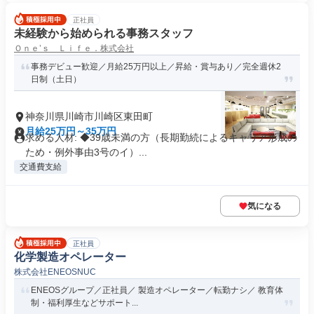
正社員
未経験から始められる事務スタッフ
Ｏｎｅ’ｓ Ｌｉｆｅ．株式会社
事務デビュー歓迎／月給25万円以上／昇給・賞与あり／完全週休2
日制（土日）
神奈川県川崎市川崎区東田町
月給25万円～35万円
求める人材: ◆39歳未満の方（長期勤続によるキャリア形成の
ため・例外事由3号のイ）...
交通費支給
気になる
正社員
化学製造オペレーター
株式会社ENEOSNUC
ENEOSグループ／正社員／ 製造オペレーター／転勤ナシ／ 教育体
制・福利厚生などサポート...