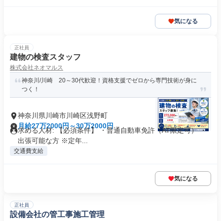
気になる
正社員
建物の検査スタッフ
株式会社ネオマルス
神奈川/川崎 20～30代歓迎！資格支援でゼロから専門技術が身に
つく！
神奈川県川崎市川崎区浅野町
月給27万2000円～30万2000円
求める人材: 【必須条件】 ・普通自動車免許（AT限定可） ・
出張可能な方 ※定年...
交通費支給
気になる
正社員
設備会社の管工事施工管理