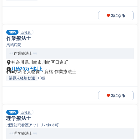
気になる
NEW
正社員
作業療法士
馬嶋病院
作業療法士
神奈川県川崎市川崎区日進町
月給30万円以上
■求める人物像・資格 作業療法士
業界未経験歓迎
+3個
気になる
NEW
正社員
理学療法士
指定訪問看護アットリハ鈴木町
理学療法士