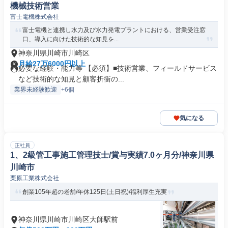
機械技術営業
富士電機株式会社
富士電機と連携し水力及び水力発電プラントにおける、営業受注窓
口、導入に向けた技術的な知見を...
神奈川県川崎市川崎区
月給27万6000円以上
必要な経験・能力等 【必須】■技術営業、フィールドサービス
など技術的な知見と顧客折衝の...
業界未経験歓迎
+6個
気になる
正社員
1、2級管工事施工管理技士/賞与実績7.0ヶ月分/神奈川県
川崎市
栗原工業株式会社
創業105年超の老舗/年休125日(土日祝)/福利厚生充実
神奈川県川崎市川崎区大師駅前