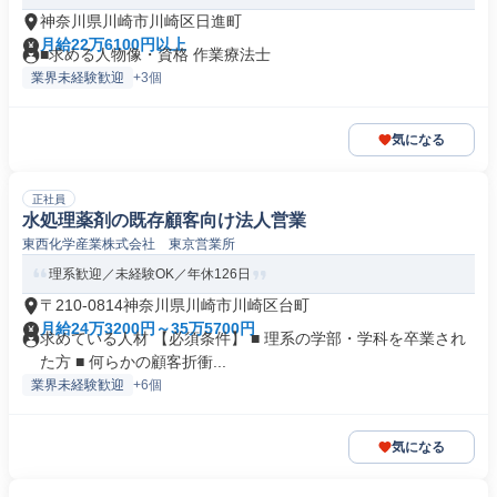
神奈川県川崎市川崎区日進町
月給22万6100円以上
■求める人物像・資格 作業療法士
業界未経験歓迎
+3個
気になる
正社員
水処理薬剤の既存顧客向け法人営業
東西化学産業株式会社 東京営業所
理系歓迎／未経験OK／年休126日
〒210-0814神奈川県川崎市川崎区台町
月給24万3200円～35万5700円
求めている人材 【必須条件】 ■ 理系の学部・学科を卒業され
た方 ■ 何らかの顧客折衝...
業界未経験歓迎
+6個
気になる