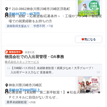
〒210-0862神奈川県川崎市川崎区浮島町
月給20万円～45万円
資格・経験 ＜応募資格/応募条件＞ ・工場やプラント、製造現
場での就業経験をお持ちの方
資格取得支援あり
学歴不問
+7個
気になる
派遣社員
物流会社での入出荷管理・OA事務
株式会社スタッフサービス
【川崎駅バス35分】未経験者歓迎！残業少なめ！大手グループ！
入出荷データ入力など 直接雇用...
神奈川県川崎市川崎区
月給20万2000円以上
応募資格 【未経験・第二新卒歓迎！】★社会人経験不問。 ★
ＰＣスキルに自信がない方もぜ...
業界未経験歓迎
+26個