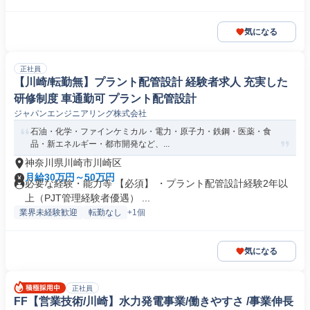
気になる
正社員
【川崎/転勤無】プラント配管設計 経験者求人 充実した
研修制度 車通勤可 プラント配管設計
ジャパンエンジニアリング株式会社
石油・化学・ファインケミカル・電力・原子力・鉄鋼・医薬・食
品・新エネルギー・都市開発など、...
神奈川県川崎市川崎区
月給30万円～50万円
必要な経験・能力等 【必須】 ・プラント配管設計経験2年以
上（PJT管理経験者優遇） ...
業界未経験歓迎
転勤なし
+1個
気になる
正社員
FF【営業技術/川崎】水力発電事業/働きやすさ /事業伸長