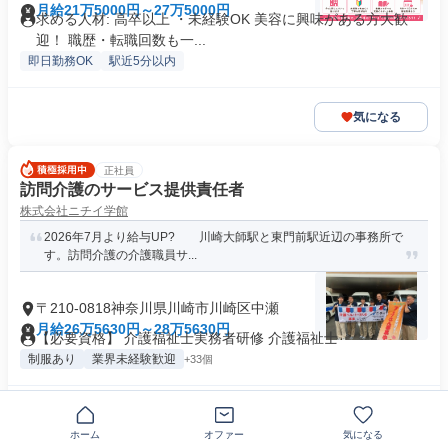
月給21万5000円～27万5000円
求める人材: 高卒以上 ・未経験OK 美容に興味がある方大歓
迎！ 職歴・転職回数も一...
即日勤務OK
駅近5分以内
気になる
正社員
訪問介護のサービス提供責任者
株式会社ニチイ学館
2026年7月より給与UP? 川崎大師駅と東門前駅近辺の事務所で
す。訪問介護の介護職員サ...
〒210-0818神奈川県川崎市川崎区中瀬
月給26万5630円～28万5630円
【必要資格】 介護福祉士実務者研修 介護福祉士
制服あり
業界未経験歓迎
+33個
気になる
ホーム
オファー
気になる