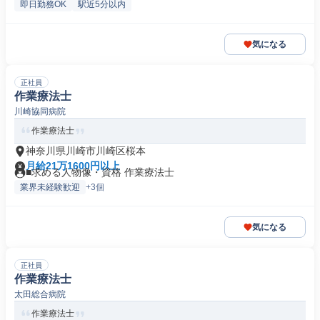
即日勤務OK
駅近5分以内
気になる
正社員
作業療法士
川崎協同病院
作業療法士
神奈川県川崎市川崎区桜本
月給21万1600円以上
■求める人物像・資格 作業療法士
業界未経験歓迎
+3個
気になる
正社員
作業療法士
太田総合病院
作業療法士