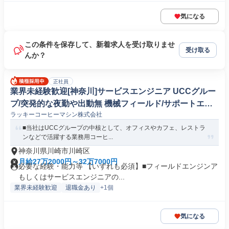
気になる
この条件を保存して、新着求人を受け取りませ
受け取る
んか？
正社員
業界未経験歓迎[神奈川]サービスエンジニア UCCグルー
プ/突発的な夜勤や出動無 機械フィールド/サポートエン
ラッキーコーヒーマシン株式会社
ジニア
■当社はUCCグループの中核として、オフィスやカフェ、レストラ
ンなどで活躍する業務用コーヒ...
神奈川県川崎市川崎区
月給27万2000円～32万7000円
必要な経験・能力等 【いずれも必須】■フィールドエンジンア
もしくはサービスエンジニアの...
業界未経験歓迎
退職金あり
+1個
気になる