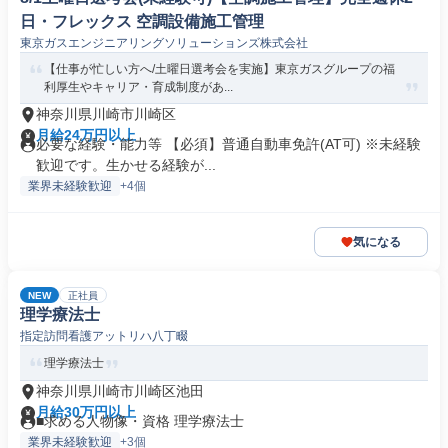
日・フレックス 空調設備施工管理
東京ガスエンジニアリングソリューションズ株式会社
【仕事が忙しい方へ/土曜日選考会を実施】東京ガスグループの福
利厚生やキャリア・育成制度があ...
神奈川県川崎市川崎区
月給24万円以上
必要な経験・能力等 【必須】普通自動車免許(AT可) ※未経験
歓迎です。生かせる経験が...
業界未経験歓迎
+4個
気になる
NEW
正社員
理学療法士
指定訪問看護アットリハ八丁畷
理学療法士
神奈川県川崎市川崎区池田
月給30万円以上
■求める人物像・資格 理学療法士
業界未経験歓迎
+3個