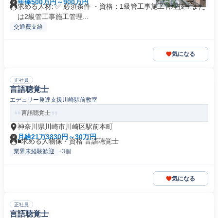
年俸500万円～900万円
求める人材: ✅ 必須条件 ・資格：1級管工事施工管理技士また
は2級管工事施工管理...
交通費支給
気になる
正社員
言語聴覚士
エデュリー発達支援川崎駅前教室
言語聴覚士
神奈川県川崎市川崎区駅前本町
月給21万3830円～30万円
■求める人物像・資格 言語聴覚士
業界未経験歓迎
+3個
気になる
正社員
言語聴覚士