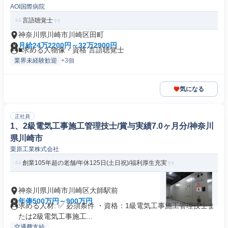
AOI国際病院
言語聴覚士
神奈川県川崎市川崎区田町
月給24万2200円～32万2900円
■求める人物像・資格 言語聴覚士
業界未経験歓迎
+3個
気になる
正社員
1、2級電気工事施工管理技士/賞与実績7.0ヶ月分/神奈川
県川崎市
栗原工業株式会社
創業105年超の老舗/年休125日(土日祝)/福利厚生充実
神奈川県川崎市川崎区大師駅前
年俸500万円～900万円
求める人材: ✅ 必須条件 ・資格：1級電気工事施工管理技士ま
たは2級電気工事施工...
交通費支給