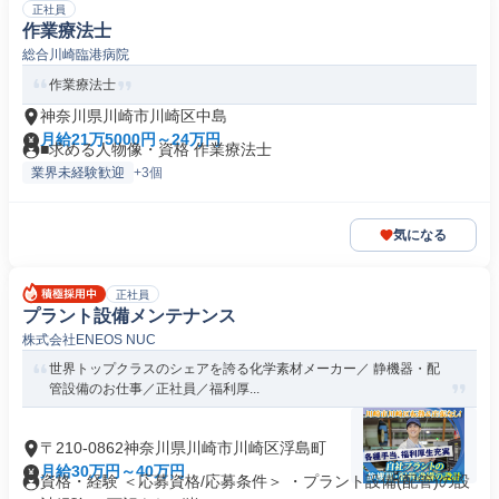
正社員
作業療法士
総合川崎臨港病院
作業療法士
神奈川県川崎市川崎区中島
月給21万5000円～24万円
■求める人物像・資格 作業療法士
業界未経験歓迎
+3個
気になる
正社員
プラント設備メンテナンス
株式会社ENEOS NUC
世界トップクラスのシェアを誇る化学素材メーカー／ 静機器・配
管設備のお仕事／正社員／福利厚...
〒210-0862神奈川県川崎市川崎区浮島町
月給30万円～40万円
資格・経験 ＜応募資格/応募条件＞ ・プラント設備(配管)の設