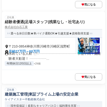
気になる
正社員
経験者優遇|足場スタッフ(残業なし・社宅あり)
株式会社白石工業
選べる休日日数★車バイク通勤OK★引越支援★資格取得支援
〒210-0854神奈川県川崎市川崎区浅野町
月給27万円～60万円
求めている人材 ⿻*.·┈┈┈┈┈┈┈┈┈┈┈ 学歴不問！鳶経
験者大歓迎！ ┈┈┈┈┈...
年間休日120日以上
+29個
気になる
正社員
建築施工管理|東証プライム上場の安定企業
ケイアイスター不動産株式会社
現年収保証｜多彩なキャリアパス◎｜福利厚生充実