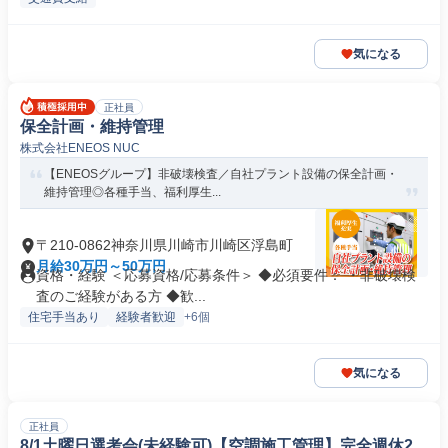
気になる
正社員
保全計画・維持管理
株式会社ENEOS NUC
【ENEOSグループ】非破壊検査／自社プラント設備の保全計画・
維持管理◎各種手当、福利厚生...
〒210-0862神奈川県川崎市川崎区浮島町
月給30万円～50万円
資格・経験 ＜応募資格/応募条件＞ ◆必須要件： ・非破壊検
査のご経験がある方 ◆歓...
住宅手当あり
経験者歓迎
+6個
気になる
正社員
8/1土曜日選考会(未経験可)【空調施工管理】完全週休2