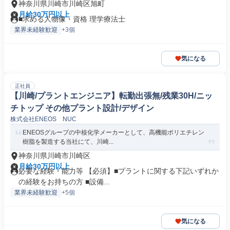
神奈川県川崎市川崎区旭町
月給30万円以上
■求める人物像・資格 理学療法士
業界未経験歓迎
+3個
気になる
正社員
【川崎/プラントエンジニア】転勤出張無/残業30H/ニッ
チトップ その他プラント設計/デザイン
株式会社ENEOS NUC
ENEOSグループの中核化学メーカーとして、高機能ポリエチレン
樹脂を製造する当社にて、川崎...
神奈川県川崎市川崎区
月給30万円以上
必要な経験・能力等 【必須】■プラントに関する下記いずれか
の経験をお持ちの方 ■設備...
業界未経験歓迎
+5個
気になる