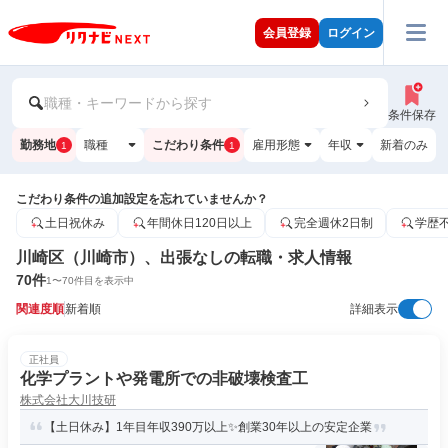
会員登録
ログイン
職種・キーワードから探す
条件保存
勤務地
職種
こだわり条件
雇用形態
年収
新着のみ
1
1
こだわり条件の追加設定を忘れていませんか？
土日祝休み
年間休日120日以上
完全週休2日制
学歴
川崎区（川崎市）、出張なしの転職・求人情報
70
件
1
〜
70
件目を表示中
関連度順
新着順
詳細表示
正社員
化学プラントや発電所での非破壊検査工
株式会社大川技研
【土日休み】1年目年収390万以上✨創業30年以上の安定企業