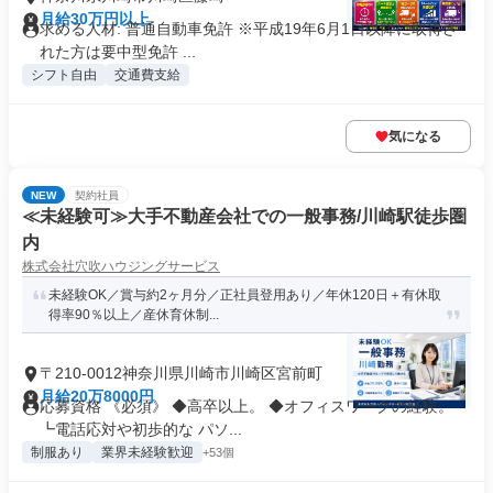
月給30万円以上
求める人材: 普通自動車免許 ※平成19年6月1日以降に取得さ
れた方は要中型免許 ...
シフト自由
交通費支給
気になる
NEW
契約社員
≪未経験可≫大手不動産会社での一般事務/川崎駅徒歩圏
内
株式会社穴吹ハウジングサービス
未経験OK／賞与約2ヶ月分／正社員登用あり／年休120日＋有休取
得率90％以上／産休育休制...
〒210-0012神奈川県川崎市川崎区宮前町
月給20万8000円
応募資格 《必須》 ◆高卒以上。 ◆オフィスワークの経験。
┗電話応対や初歩的な パソ...
制服あり
業界未経験歓迎
+53個