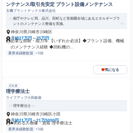
ンテナンス/取引先安定 プラント設備メンテナンス
玉機プラントテックス株式会社
都庁やテレビ局、品川、田町など首都圏全域にあるエネルギープラ
ントのメンテナンス整備を実施。
神奈川県川崎市川崎区
月給27万円～35万円
必要な経験・能力等 【いずれか必須】◆プラント設備、機械
のメンテナンス経験 ◆回転機の...
業界未経験歓迎
+3個
気になる
正社員
理学療法士
ライフアップ小田銀座
理学療法士
神奈川県川崎市川崎区小田
月給21万円～21万5000円
■求める人物像・資格 理学療法士
業界未経験歓迎
+3個