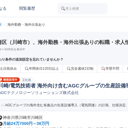
なる
閲覧履歴
求人検索
区
/
海外勤務・海外出張あり
崎区（川崎市）、海外勤務・海外出張ありの転職・求人
1
〜
30
件目を表示中
わり条件の追加設定を忘れていませんか？
土日祝休み
年間休日120日以上
完全週休2日制
学歴不問
正社員
川崎/電気技術者 海外向け含むAGCグループの生産設備導
AGCテクノロジーソリューションズ株式会社
制御設計/開発(PLC/ラダー/シーケンス制御)
AGCグループの海外含む各拠点の生産設備導入（電気関連）の計画、仕様決定、設
神奈川県川崎市川崎区
月給24万7000円～38万円