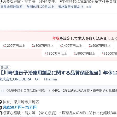
必要な経験・能力等 【必須要件】 ■学生時代に電気電子系学科を専攻さ
業界未経験歓迎
年間休日120日以上
資格取得支援あり
+5個
年収
を設定して求人を絞り込みましょ
200万円以上
300万円以上
400万円以上
500万円以上
800万円以上
900万円以上
1000
正社員
【川崎/遺伝子治療用製品に関する品質保証担当】年休125
株式会社ONODERA GT Pharma
品品質保証
《承認申請を目前品目が複数！》今後1～2年以内の承認取得・販売開始を見据え、
神奈川県川崎市川崎区
月給50万円～75万円
必要な経験・能力等 【全て必須】・医薬品のGMPに関わった経験3年以