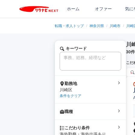
ホーム
オファー
気に
転職・求人トップ
/
神奈川県
/
川崎市
/
川崎
川
キーワード
30
件
こだ
勤務地
川崎区
条件をクリア
職種
こだわり条件
海外勤務・海外出張あり