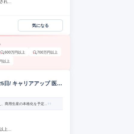
れ...
気になる
う
600万円以上
700万円以上
万円以上
日/ キャリアアップ 医薬
商用生産の本格化を予定...
上...