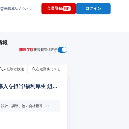
会員登録
ログイン
転職成功ノウハウ
無料
情報
関連度順
新着順
詳細表示
未経験者歓迎
在宅勤務（リモートワーク）OK
家賃補助・住宅手当
入を担当/福利厚生 組込/
計、調達、協力会社指導...