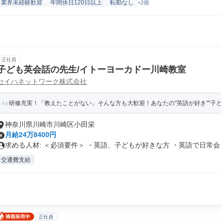
業界未経験歓迎
年間休日120日以上
転勤なし
+2個
正社員
子ども英会話の先生/イトーヨーカドー川崎教室
セイハネットワーク株式会社
研修充実！「教えたことがない」そんな方も大歓迎！あなたの"英語が好き""子
神奈川県川崎市川崎区小田栄
月給24万8400円
求める人材: ＜必須要件＞ ・英語、子どもが好きな方 ・英語で日常会..
交通費支給
正社員