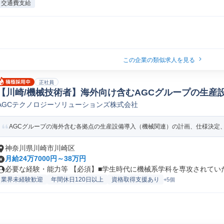
交通費支給
この企業の類似求人を見る
正社員
【川崎/機械技術者】海外向け含むAGCグループの生産
AGCテクノロジーソリューションズ株式会社
機械生産技術
AGCグループの海外含む各拠点の生産設備導入（機械関連）の計画、仕様決定、設
神奈川県川崎市川崎区
月給24万7000円～38万円
必要な経験・能力等 【必須】■学生時代に機械系学科を専攻されていた方
業界未経験歓迎
年間休日120日以上
資格取得支援あり
+5個