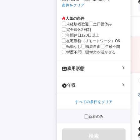
条件をクリア
人気の条件
未経験者歓迎
土日祝休み
完全週休2日制
年間休日120日以上
在宅勤務（リモートワーク）OK
転勤なし
服装自由
年齢不問
学歴不問
語学力を活かせる
雇用形態
年収
すべての条件をクリア
新着のみ
検索