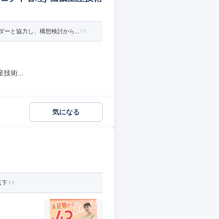
ーと協力し、構想検討から...
術...
気になる
以下