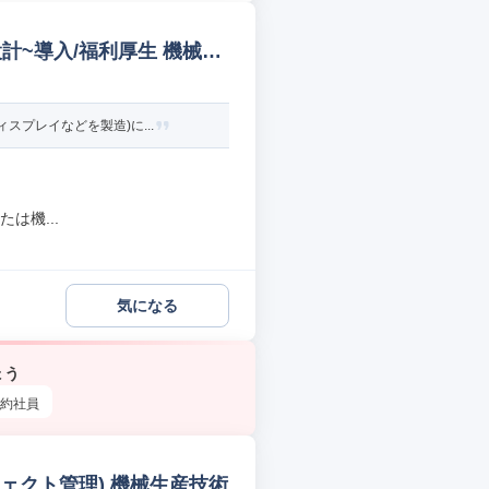
計~導入/福利厚生 機械生
プレイなどを製造)に...
は機...
気になる
ょう
約社員
ェクト管理) 機械生産技術