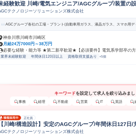
未経験歓迎 川崎/電気エンジニア/AGCグループ/装置の設
AGCテクノロジーソリューションズ株式会社
子デバイス設計
AGCグループ各社の工場・プラント(自動車用ガラス、液晶ガラス、スマホ用ディス
神奈川県川崎市川崎区
月給24万7000円～38万円
必要な経験・能力等 ★第二新卒歓迎★【必須要件】電気系学部卒の方、
業界未経験歓迎
年間休日120日以上
資格取得支援あり
+5個
キーワード
を設定して求人を絞り込みまし
事務
経理
不動産
営業
IT
英語
正社員
【川崎/構造設計】安定のAGCグループ/年間休日127日
AGCテクノロジーソリューションズ株式会社
機械生産技術