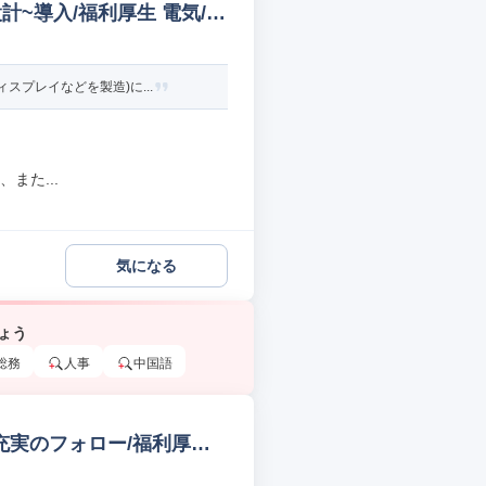
計~導入/福利厚生 電気/電
プレイなどを製造)に...
また...
気になる
ょう
総務
人事
中国語
/充実のフォロー/福利厚生