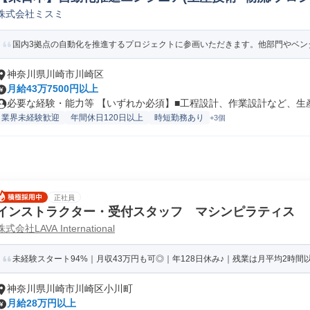
株式会社ミスミ
国内3拠点の自動化を推進するプロジェクトに参画いただきます。他部門やベンダ
神奈川県川崎市川崎区
月給43万7500円以上
必要な経験・能力等 【いずれか必須】■工程設計、作業設計など、生産技
業界未経験歓迎
年間休日120日以上
時短勤務あり
+3個
正社員
インストラクター・受付スタッフ マシンピラティス
株式会社LAVA International
未経験スタート94%｜月収43万円も可◎｜年128日休み♪｜残業は月平均2時間
神奈川県川崎市川崎区小川町
月給28万円以上