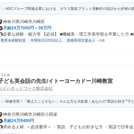
AGCグループ関連企業における、ガラス製造プラント溶解炉の設計から炉材の調達
神奈川県川崎市川崎区
月給24万7000円～38万円
必要な経験・能力等 【必須】 ■機械系・理工学系学部を卒業した方 ■最.
業界未経験歓迎
年間休日120日以上
資格取得支援あり
+5個
正社員
子ども英会話の先生/イトーヨーカドー川崎教室
セイハネットワーク株式会社
研修充実！「教えたことがない」そんな方も大歓迎！あなたの"英語が好き""子
神奈川県川崎市川崎区小田栄
月給24万8400円
求める人材: ＜必須要件＞ ・英語、子どもが好きな方 ・英語で日常会..