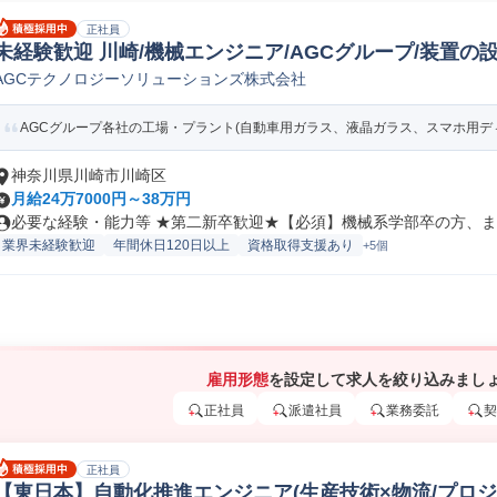
正社員
未経験歓迎 川崎/機械エンジニア/AGCグループ/装置の設
AGCテクノロジーソリューションズ株式会社
産技術
AGCグループ各社の工場・プラント(自動車用ガラス、液晶ガラス、スマホ用ディス
神奈川県川崎市川崎区
月給24万7000円～38万円
必要な経験・能力等 ★第二新卒歓迎★【必須】機械系学部卒の方、また
業界未経験歓迎
年間休日120日以上
資格取得支援あり
+5個
雇用形態
を設定して求人を絞り込みまし
正社員
派遣社員
業務委託
契
正社員
【東日本】自動化推進エンジニア(生産技術×物流/プロジ