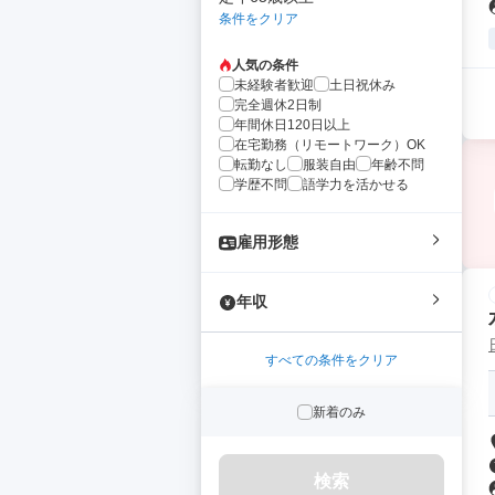
条件をクリア
人気の条件
未経験者歓迎
土日祝休み
完全週休2日制
年間休日120日以上
在宅勤務（リモートワーク）OK
転勤なし
服装自由
年齢不問
学歴不問
語学力を活かせる
雇用形態
年収
すべての条件をクリア
新着のみ
検索