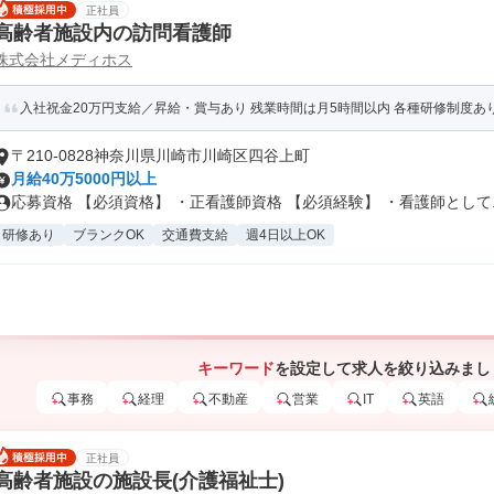
正社員
高齢者施設内の訪問看護師
株式会社メディホス
入社祝金20万円支給／昇給・賞与あり 残業時間は月5時間以内 各種研修制度あ
〒210-0828神奈川県川崎市川崎区四谷上町
月給40万5000円以上
応募資格 【必須資格】 ・正看護師資格 【必須経験】 ・看護師として..
研修あり
ブランクOK
交通費支給
週4日以上OK
キーワード
を設定して求人を絞り込みまし
事務
経理
不動産
営業
IT
英語
正社員
高齢者施設の施設長(介護福祉士)