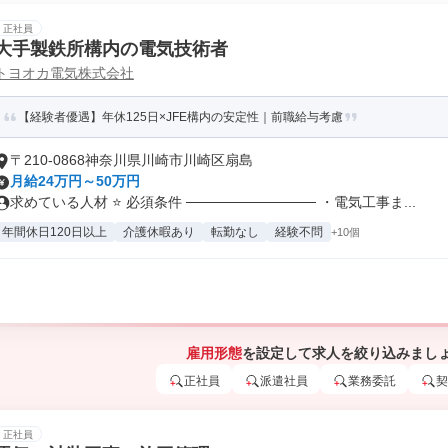
正社員
大手製鉄所構内の電気技術者
トヨオカ電気株式会社
【経験者優遇】年休125日×JFE構内の安定性｜前職給与考慮
〒210-0868神奈川県川崎市川崎区扇島
月給24万円～50万円
求めている人材 ⭐ 必須条件 ───────────── ・電気工事ま...
年間休日120日以上
介護休暇あり
転勤なし
経験不問
+10個
雇用形態
を設定して求人を絞り込みまし
正社員
派遣社員
業務委託
契
正社員