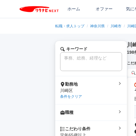
ホーム
オファー
気に
転職・求人トップ
/
神奈川県
/
川崎市
/
川崎
川
キーワード
198
こだ
勤務地
川崎区
条件をクリア
職種
こだわり条件
定年65歳以上