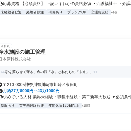
応募資格 【必須資格】 下記いずれかの資格必須 ・介護福祉士 ・介護職.
未経験者歓迎
経験者歓迎
研修あり
ブランクOK
交通費支給
+1個
正社員
浄水施設の施工管理
日本原料株式会社
砂を蘇らせて守る、命の源「水」と私たちの「未来」。
〒210-0005神奈川県川崎市川崎区東田町
月給27万6000円～43万1000円
求めている人材 業界未経験・職種未経験・第二新卒大歓迎 ▼必須条件 ✅
制服あり
業界未経験歓迎
年間休日120日以上
+18個