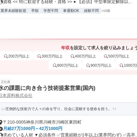
資格 << 特に歓迎する経験・資格 >> ● 【必須】中型車限定解除以...
業界未経験歓迎
早朝
学歴不問
車通勤OK
経験不問
+10個
年収
を設定して求人を絞り込みましょ
200万円以上
300万円以上
400万円以上
500万円以上
800万円以上
900万円以上
1000
正社員
水の課題に向き合う技術提案営業(国内)
日本原料株式会社
圧倒的な技術力で人々の命を守り、社会に貢献する使命を担う。
〒210-0005神奈川県川崎市川崎区東田町
月給27万1000円～42万1000円
求めている人材 ▼必須条件 ✅営業経験が1年以上(業界問わず) ✅高卒..