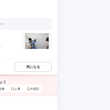
り
.
気になる
ょう
総務
人事
中国語