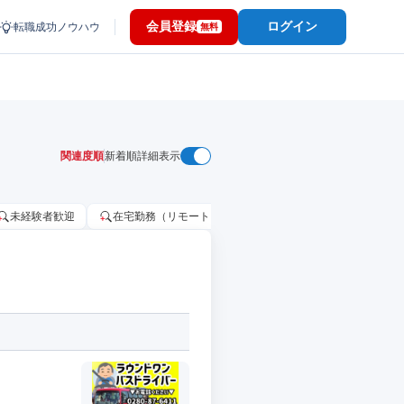
会員登録
ログイン
転職成功ノウハウ
無料
関連度順
新着順
詳細表示
未経験者歓迎
在宅勤務（リモートワーク）OK
家賃補助・住宅手当