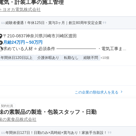
電気・計装工事の施工管理
トヨオカ電気株式会社
経験者優遇！年休125日・賞与3ヶ月｜創立80周年安定企業
〒210-0837神奈川県川崎市川崎区渡田
月給24万円～50万円
求めている人材 ⭐ 必須条件 ───────────── ・電気工事ま...
年間休日120日以上
介護休暇あり
転勤なし
経験不問
+10個
この企業の類似求人を見る
契約社員
味の素製品の製造・包装スタッフ・日勤
味の素食品株式会社
年間休日127日！日勤のみ×高時給×賞与あり！家族手当新設！