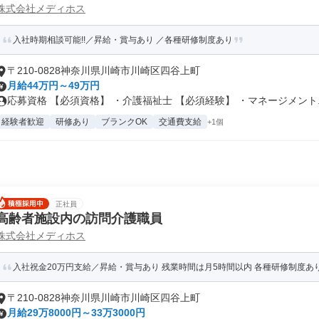
株式会社メディホス
入社時期相談可能!!／昇給・賞与あり ／各種研修制度あり
〒210-0828神奈川県川崎市川崎区四谷上町
月給44万円～49万円
応募資格 【必須資格】 ・介護福祉士 【必須経験】 ・マネージメント..
経験者歓迎
研修あり
ブランクOK
交通費支給
+1個
正社員
高齢者施設内の訪問介護職員
株式会社メディホス
入社祝金20万円支給／昇給・賞与あり 残業時間は月5時間以内 各種研修制度あ
〒210-0828神奈川県川崎市川崎区四谷上町
月給29万8000円～33万3000円