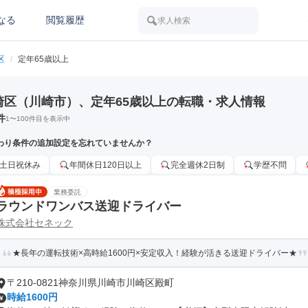
なる
閲覧履歴
求人検索
区
/
定年65歳以上
崎区（川崎市）、定年65歳以上の転職・求人情報
件
1
〜
100
件目を表示中
わり条件の追加設定を忘れていませんか？
土日祝休み
年間休日120日以上
完全週休2日制
学歴不問
業務委託
ラウンドワンバス送迎ドライバー
株式会社セネック
★長年の運転技術×高時給1600円×安定収入！経験が活きる送迎ドライバー★
〒210-0821神奈川県川崎市川崎区殿町
時給1600円