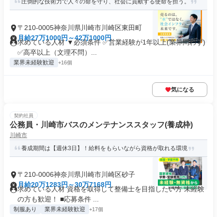
圧倒的な技術力で人々の命を守り、社会に貢献する使命を担う。
〒210-0005神奈川県川崎市川崎区東田町
月給27万1000円～42万1000円
求めている人材 ▼必須条件 ✅営業経験が1年以上(業界問わず)
✅高卒以上（文理不問）...
業界未経験歓迎
+16個
気になる
契約社員
公務員・川崎市バスのメンテナンススタッフ(養成枠)
川崎市
養成期間は【週休3日】！給料をもらいながら資格が取れる環境
〒210-0006神奈川県川崎市川崎区砂子
月給20万1283円～30万7168円
求めている人材 資格を取得して整備士を目指したい方 未経験
の方も歓迎！ ■応募条件 ...
制服あり
業界未経験歓迎
+17個