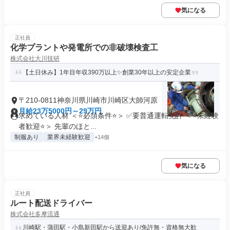
気になる
正社員
化学プラントや発電所での非破壊検査工
株式会社大川技研
【土日休み】1年目年収390万以上✨創業30年以上の安定企業
〒210-0811神奈川県川崎市川崎区大師河原
月給23万5000円～29万円
求めている人材 ＜⭐必須条件⭐＞ ✅要普通運転免許 ＜⭐未経験
者歓迎⭐＞ 先輩のほと...
制服あり
業界未経験歓迎
+14個
気になる
正社員
ルート配送ドライバー
株式会社多摩流通
川崎駅・蒲田駅・小島新田駅から送迎あり/免許無・資格無大歓