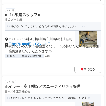
正社員
⭐ゴム製造スタッフ⭐
株式会社丸昭
伸びるゴムのように、あなたの可能性も伸ばしたい！！
〒210-0832神奈川県川崎市川崎区池上新町
日給1万5000円～1万7000円
求めている人材 ✨書類選考なし！ ✨応募いただいた全員と面
接実施させていただきます ✨...
制服あり
業界未経験歓迎
+24個
気になる
正社員
ボイラー・空圧機などのユーティリティ管理
日本冶金工業株式会社
ものづくりを支えるプロフェッショナルへ！福利厚生も充実