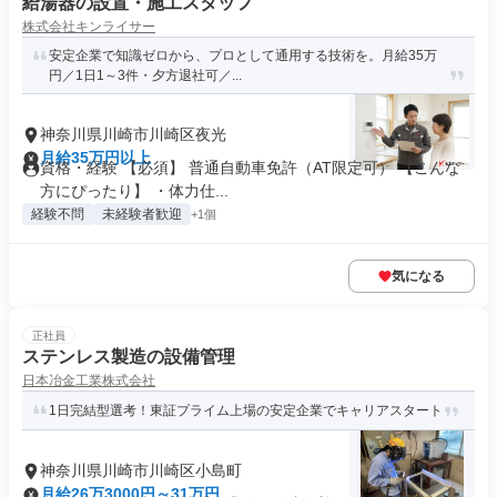
給湯器の設置・施工スタッフ
株式会社キンライサー
安定企業で知識ゼロから、プロとして通用する技術を。月給35万
円／1日1～3件・夕方退社可／...
神奈川県川崎市川崎区夜光
月給35万円以上
資格・経験 【必須】 普通自動車免許（AT限定可） 【こんな
方にぴったり】 ・体力仕...
経験不問
未経験者歓迎
+1個
気になる
正社員
ステンレス製造の設備管理
日本冶金工業株式会社
1日完結型選考！東証プライム上場の安定企業でキャリアスタート
神奈川県川崎市川崎区小島町
月給26万3000円～31万円