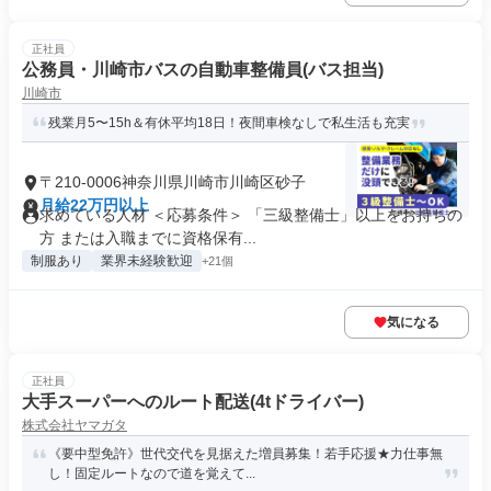
正社員
公務員・川崎市バスの自動車整備員(バス担当)
川崎市
残業月5〜15h＆有休平均18日！夜間車検なしで私生活も充実
〒210-0006神奈川県川崎市川崎区砂子
月給22万円以上
求めている人材 ＜応募条件＞ 「三級整備士」以上をお持ちの
方 または入職までに資格保有...
制服あり
業界未経験歓迎
+21個
気になる
正社員
大手スーパーへのルート配送(4tドライバー)
株式会社ヤマガタ
《要中型免許》世代交代を見据えた増員募集！若手応援★力仕事無
し！固定ルートなので道を覚えて...