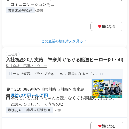
コミュニケーションを...
業界未経験歓迎
+25個
気になる
この企業の類似求人を見る
正社員
入社祝金20万支給 神奈川ぐるぐる配送ヒーロー(2t・4t)
株式会社 日硝ハイウエー
一人で最高。ドライブ好き、ついに職業になるってよ。
〒210-0869神奈川県川崎市川崎区東扇島
月給33万円～40万円
求めている人材 ※ちゃんと読まなくても雰囲気でわかる。け
ど読んでほしい。 ＼うちのヒ...
制服あり
業界未経験歓迎
+23個
気になる