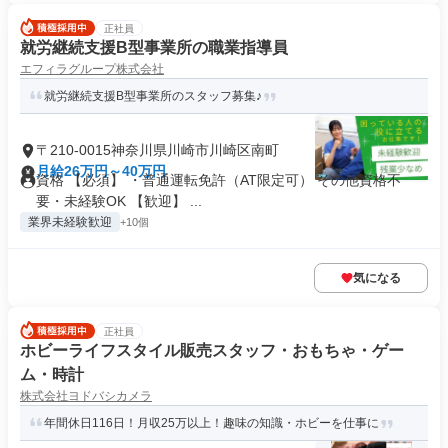
正社員
就労継続支援B型事業所の職業指導員
エフィラグループ株式会社
就労継続支援B型事業所のスタッフ募集♪
〒210-0015神奈川県川崎市川崎区南町
月給26万円～40万円
資格 【必須】 ・普通運転免許（AT限定可） その他資格不
要・未経験OK 【歓迎】 ...
業界未経験歓迎
+10個
気になる
正社員
ホビーライフスタイル販売スタッフ・おもちゃ・ゲー
ム・時計
株式会社ヨドバシカメラ
年間休日116日！月収25万以上！趣味の知識・ホビーを仕事に