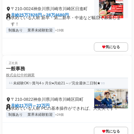
〒210-0024神奈川県川崎市川崎区日進町
月給25万7828円～28万4680円
求めている人材 新卒・第二新卒・中途など幅広く募集しま
す！
制服あり
業界未経験歓迎
+19個
気になる
正社員
一般事務
株式会社中村鋼業
未経験OK✨賞与4ヶ月分♦月給21～✅完全週休二日制★
〒210-0822神奈川県川崎市川崎区田町
月給21万円～23万円
求めている人材 PCの基本操作ができれば、大丈夫です！
制服あり
業界未経験歓迎
+24個
気になる