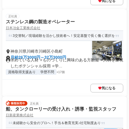
気になる
正社員
ステンレス鋼の製造オペレーター
日本冶金工業株式会社
3交替制／現場経験を活かし技術者へ！安定基盤で長く働く選択を
神奈川県川崎市川崎区小島町
月給26万3000円～32万3000円
求めている人材 ⭐ものづくりに興味のある方歓迎 ⭐人柄を重視
したポテンシャル採用 ⭐学...
資格取得支援あり
学歴不問
+17個
気になる
正社員
船、タンクローリーの受け入れ・誘導・監視スタッフ
日新産業株式会社
未経験から安全のプロへ！手当＆教育充実♪社宅制度あり