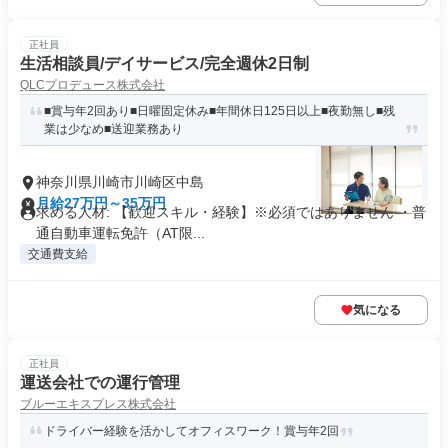
正社員
生活相談員/デイサービス/完全週休2日制
QLCプロデュース株式会社
■賞与年2回あり■日曜固定休み■年間休日125日以上■夜勤無し■残
業は少なめ■送迎業務あり
神奈川県川崎市川崎区中島
月給27万円～35万円
求める人材: 【歓迎スキル・経験】※必須ではありません ・普
通自動車運転免許（AT限...
交通費支給
気になる
正社員
運送会社での運行管理
ブルーエキスプレス株式会社
ドライバー経験を活かしてオフィスワーク！賞与年2回