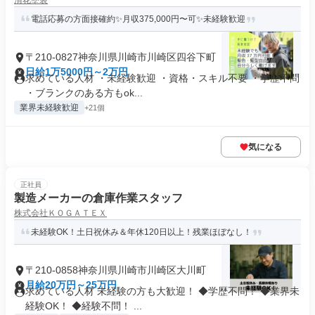
清花塗装
電話応募の方面接確約✨月収375,000円〜可✨未経験歓迎
〒210-0827神奈川県川崎市川崎区四谷下町
日給1万5000円～2万円
求めている人材 ・未経験歓迎 ・資格・スキル不要 ・学歴不問
・ブランクのある方もok...
業界未経験歓迎
+21個
気になる
正社員
製造メーカーの倉庫作業スタッフ
株式会社ＫＯＧＡＴＥＸ
未経験OK！土日祝休み＆年休120日以上！残業ほぼなし！
〒210-0858神奈川県川崎市川崎区大川町
月給20万円～25万円
求めている人材 未経験の方も大歓迎！ ◆学歴不問！ ◆業界未
経験OK！ ◆経験不問！ ...