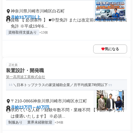
神奈川県川崎市川崎区白石町
月給33万円以上
資格 【 必須条件 】 ■中型免許 または改定前の普通自動車運転
免許 ※平成19年6...
資格取得支援あり
+13個
気になる
正社員
装置設計・開発職
第一高周波工業株式会社
＼日本トップクラスの家賃補助企業／月平均残業7時間以下
〒210-0866神奈川県川崎市川崎区水江町
月給23万円～40万円
求めている人材 ✅経験年数不問・業種不問 【下記のような方
は優遇いたします】 ※必須...
制服あり
業界未経験歓迎
+34個