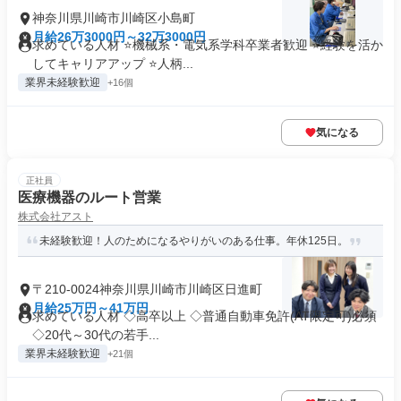
神奈川県川崎市川崎区小島町
月給26万3000円～32万3000円
求めている人材 ⭐機械系・電気系学科卒業者歓迎 ⭐経験を活か
してキャリアアップ ⭐人柄...
業界未経験歓迎
+16個
気になる
正社員
医療機器のルート営業
株式会社アスト
未経験歓迎！人のためになるやりがいのある仕事。年休125日。
〒210-0024神奈川県川崎市川崎区日進町
月給25万円～41万円
求めている人材 ◇高卒以上 ◇普通自動車免許(AT限定可)必須
◇20代～30代の若手...
業界未経験歓迎
+21個