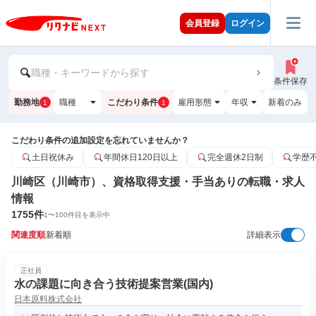
会員登録
ログイン
職種・キーワードから探す
条件保存
勤務地
職種
こだわり条件
雇用形態
年収
新着のみ
1
1
こだわり条件の追加設定を忘れていませんか？
土日祝休み
年間休日120日以上
完全週休2日制
学歴
川崎区（川崎市）、資格取得支援・手当ありの転職・求人
情報
1755
件
1
〜
100
件目を表示中
関連度順
新着順
詳細表示
正社員
水の課題に向き合う技術提案営業(国内)
日本原料株式会社