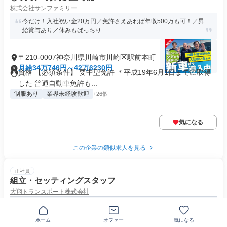
株式会社サンファミリー
今だけ！入社祝い金20万円／免許さえあれば年収500万も可！／昇
給賞与あり／休みもばっちり...
〒210-0007神奈川県川崎市川崎区駅前本町
月給34万746円～42万6230円
資格 【必須条件】 要中型免許 ＊平成19年6月1日までに取得
した 普通自動車免許も...
制服あり
業界未経験歓迎
+26個
気になる
この企業の類似求人を見る
正社員
組立・セッティングスタッフ
大翔トランスポート株式会社
【引越し業や配送経験が活きる】年収600万以上可能／転勤なし／
チーム制で安心
ホーム
オファー
気になる