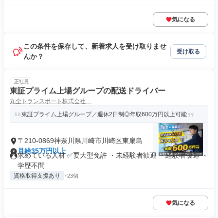
気になる
この条件を保存して、新着求人を受け取りませ
受け取る
んか？
正社員
東証プライム上場グループの配送ドライバー
丸全トランスポート株式会社
東証プライム上場グループ／週休2日制◎年収600万円以上可能
〒210-0869神奈川県川崎市川崎区東扇島
月給35万円以上
求めている人材 ✅要大型免許 ・未経験者歓迎 ・経験者優遇 ・
学歴不問
資格取得支援あり
+23個
気になる