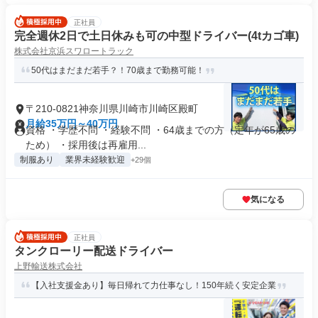
正社員
完全週休2日で土日休みも可の中型ドライバー(4tカゴ車)
株式会社京浜スワロートラック
50代はまだまだ若手？！70歳まで勤務可能！
〒210-0821神奈川県川崎市川崎区殿町
月給35万円～40万円
資格 ・学歴不問 ・経験不問 ・64歳までの方（定年が65歳の
ため） ・採用後は再雇用...
制服あり
業界未経験歓迎
+29個
気になる
正社員
タンクローリー配送ドライバー
上野輸送株式会社
【入社支援金あり】毎日帰れて力仕事なし！150年続く安定企業