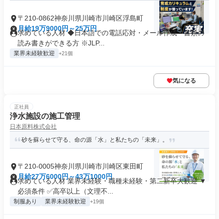
〒210-0862神奈川県川崎市川崎区浮島町
月給19万9000円～25万円
求めている人材 ◆日本語での電話応対・メール作成・書類の
読み書きができる方 ※JLP...
業界未経験歓迎
+21個
気になる
正社員
浄水施設の施工管理
日本原料株式会社
砂を蘇らせて守る、命の源「水」と私たちの「未来」。
〒210-0005神奈川県川崎市川崎区東田町
月給27万6000円～43万1000円
求めている人材 業界未経験・職種未経験・第二新卒大歓迎 ▼
必須条件 ✅高卒以上（文理不...
制服あり
業界未経験歓迎
+19個