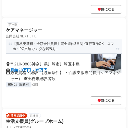
気になる
正社員
ケアマネージャー
合同会社NEXT LIFE
【資格更新費・全額会社負担】完全週休2日制×直行直帰OK スマ
ホ・PC支給で ムダな居残り...
〒210-0806神奈川県川崎市川崎区中島
月給28万円～35万円
必要資格・経験 【必須条件】 ・介護支援専門員（ケアマネジ
ャー） ※実務未経験者歓...
60代も応募可
+3個
気になる
正社員
生活支援員(グループホーム)
ミナノワ株式会社