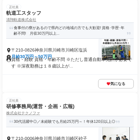
正社員
軌道工スタッフ
清翔軌道株式会社
食事付の寮があるので県内どの地域の方でも大歓迎! 資格･学歴･年
齢不問! 月収30万円以上...
〒210-0826神奈川県川崎市川崎区塩浜
月給30万円～50万円
資格・経験 資格・年齢不問 ※ただし普通自動車免許が必要で
す ※深夜勤務は１８歳以上が...
気になる
正社員
研修事務局(運営・企画・広報)
株式会社テクノファ
30代活躍中◎／未経験でも月給25万円～！年休120日以上◎
〒210-0006神奈川県川崎市川崎区砂子