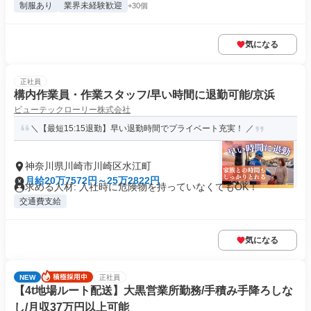
制服あり
業界未経験歓迎
+30個
気になる
正社員
構内作業員・作業スタッフ/早い時間に退勤可能/京浜
ビューテックローリー株式会社
＼【最短15:15退勤】早い退勤時間でプライベート充実！ ／
神奈川県川崎市川崎区水江町
月給20万7572円～25万2822円
求める人材: 入社時に危険物を持っていなくてもOK！
交通費支給
気になる
NEW
正社員
【4t地場ルート配送】大黒営業所勤務/手積み手降ろしな
し/月収37万円以上可能