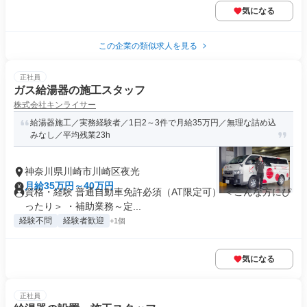
気になる
この企業の類似求人を見る
正社員
ガス給湯器の施工スタッフ
株式会社キンライサー
給湯器施工／実務経験者／1日2～3件で月給35万円／無理な詰め込
みなし／平均残業23h
神奈川県川崎市川崎区夜光
月給35万円～40万円
資格・経験 普通自動車免許必須（AT限定可） ＜こんな方にぴ
ったり＞ ・補助業務～定...
経験不問
経験者歓迎
+1個
気になる
正社員