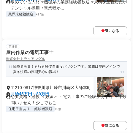
求めている人材 ⭐機械系の業務経験者歓迎 ⭐人柄を重視したポ
テンシャル採用 ⭐異業種か...
業界未経験歓迎
+17個
気になる
正社員
屋内作業の電気工事士
株式会社トライアングル
経験者募集！直行直帰で自由度バツグンです。業務は屋内メインで
夏冬快適の長期安心の職場！
〒210-0817神奈川県川崎市川崎区大師本町
月給45万円～80万円
必要資格・経験 ＜必須＞ ・電気工事のご経験がある方 ⇒年数
問いません！少しでもご...
住宅手当あり
経験者歓迎
+5個
気になる