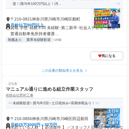
迎！/賞与年100万円以上！/月...
〒210-0821神奈川県川崎市川崎区殿町
月給31万90円以上
資格 学歴･経験不問 未経験･第二新卒･社会人デビュー歓迎！
普通自動車免所持者優遇 ...
制服あり
業界未経験歓迎
+28個
気になる
この企業の類似求人を見る
正社員
マニュアル通りに進める組立作業スタッフ
有限会社野村工事
未経験歓迎✨賞与年2回✨土日祝休み+長期休暇あり！
〒210-0856神奈川県川崎市川崎区田辺新田
月給25万3000円～30万円
求めている人材 【 必須条件 】 ✅スタッフと日本語での円滑な