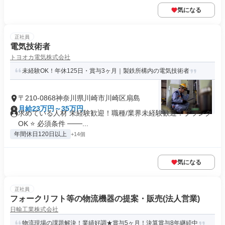
気になる
正社員
電気技術者
トヨオカ電気株式会社
未経験OK！年休125日・賞与3ヶ月｜製鉄所構内の電気技術者
〒210-0868神奈川県川崎市川崎区扇島
月給23万円～35万円
求めている人材 未経験歓迎！職種/業界未経験歓迎！ブランク
OK ⭐ 必須条件 ───...
年間休日120日以上
+14個
気になる
正社員
フォークリフト等の物流機器の提案・販売(法人営業)
日輸工業株式会社
物流現場の課題解決！業績好調★賞与5ヶ月！決算賞与8年継続中