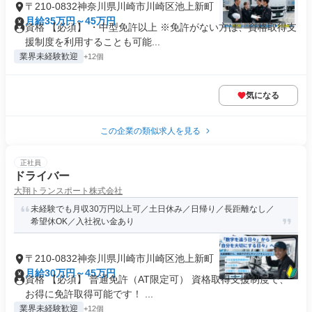
〒210-0832神奈川県川崎市川崎区池上新町
月給35万円～45万円
資格 【必須】 ・中型免許以上 ※免許がない方は、資格取得支
援制度を利用することも可能...
業界未経験歓迎
+12個
気になる
この企業の類似求人を見る
正社員
ドライバー
大翔トランスポート株式会社
未経験でも月収30万円以上可／土日休み／日帰り／長距離なし／
希望休OK／入社祝い金あり
〒210-0832神奈川県川崎市川崎区池上新町
月給30万円～45万円
資格 【必須】 普通免許（AT限定可） 資格取得支援制度で、
お得に免許取得可能です！ ...
業界未経験歓迎
+12個