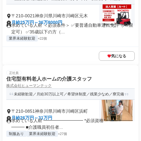
〒210-0021神奈川県川崎市川崎区元木
月給25万円～36万8000円
求めている人材 ＜必須条件＞ ✅要普通自動車運転免許（AT限
定可） ✅35歳以下の方（...
業界未経験歓迎
+22個
気になる
正社員
住宅型有料老人ホームの介護スタッフ
株式会社ヒューマンテック
未経験歓迎／月給30万以上可／希望休制度／残業少なめ／寮完備
〒210-0851神奈川県川崎市川崎区浜町
月給26万円～31万円
求めている人材 ━━━━━━━━━ *必須資格* ━━━━━━
━━━ ■介護職員初任者...
制服あり
業界未経験歓迎
+27個