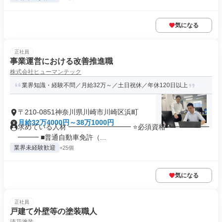
気になる
正社員
事業運営における改善推進職
株式会社ヒューマンテック
業界知識・経験不問／月給32万～／土日祝休／年休120日以上
〒210-0851神奈川県川崎市川崎区浜町
月給32万4000円～38万1000円
求めている人材 ━━━━━━━━━ ⭐必須資格 ━━━━━━
━━━ ■普通自動車免許（...
業界未経験歓迎
+25個
気になる
正社員
戸建て外壁等の塗装職人