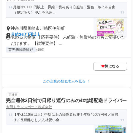
月給260,000円以上！昇給・賞与あり◎服装・髪色・ネイル自由
（規定あり）♪ICTを活用...
神奈川県川崎市川崎区伊勢町
月給26万円以上
求める人物像 【応募要件】 未経験・無資格の方もご応募いた
だけます。 【歓迎要件】 ...
業界未経験歓迎
+19個
気になる
この企業の類似求人を見る
正社員
完全週休2日制で日帰り運行のみの4t地場配送ドライバー
大翔トランスポート株式会社
【年休110日以上】中型以上の経験者歓迎！年収450万円可／日帰
り／長距離なし／入社祝い金...