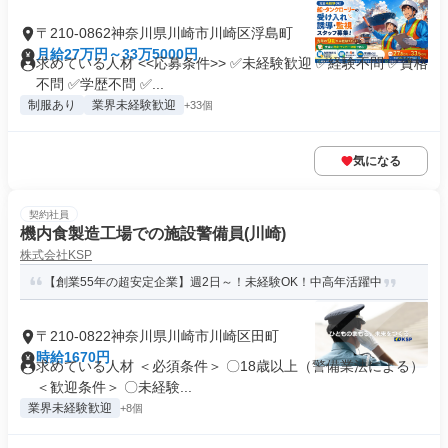
〒210-0862神奈川県川崎市川崎区浮島町
月給27万円～33万5000円
求めている人材 <<応募条件>> ✅未経験歓迎 ✅経験不問 ✅資格
不問 ✅学歴不問 ✅...
制服あり
業界未経験歓迎
+33個
気になる
契約社員
機内食製造工場での施設警備員(川崎)
株式会社KSP
【創業55年の超安定企業】週2日～！未経験OK！中高年活躍中
〒210-0822神奈川県川崎市川崎区田町
時給1670円
求めている人材 ＜必須条件＞ 〇18歳以上（警備業法による）
＜歓迎条件＞ 〇未経験...
業界未経験歓迎
+8個