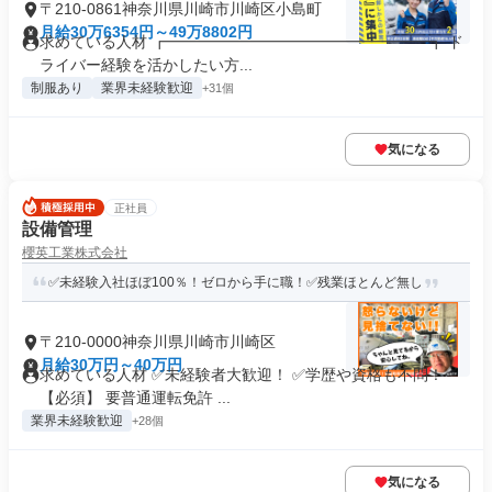
〒210-0861神奈川県川崎市川崎区小島町
月給30万6354円～49万8802円
求めている人材 ┏━━━━━━━━━━━━━━━━━┓ ド
ライバー経験を活かしたい方...
制服あり
業界未経験歓迎
+31個
気になる
正社員
設備管理
櫻英工業株式会社
✅未経験入社ほぼ100％！ゼロから手に職！✅残業ほとんど無し
〒210-0000神奈川県川崎市川崎区
月給30万円～40万円
求めている人材 ✅未経験者大歓迎！ ✅学歴や資格も不問！
【必須】 要普通運転免許 ...
業界未経験歓迎
+28個
気になる