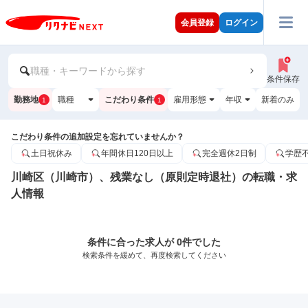
会員登録
ログイン
職種・キーワードから探す
条件保存
勤務地
職種
こだわり条件
雇用形態
年収
新着のみ
1
1
こだわり条件の追加設定を忘れていませんか？
土日祝休み
年間休日120日以上
完全週休2日制
学歴
川崎区（川崎市）、残業なし（原則定時退社）の転職・求
人情報
条件に合った求人が 0件でした
検索条件を緩めて、再度検索してください