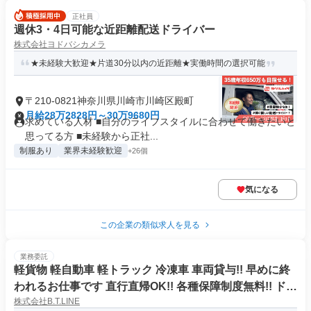
正社員
週休3・4日可能な近距離配送ドライバー
株式会社ヨドバシカメラ
★未経験大歓迎★片道30分以内の近距離★実働時間の選択可能
〒210-0821神奈川県川崎市川崎区殿町
月給28万2828円～30万9680円
求めている人材 ■自分のライフスタイルに合わせて働きたいと
思ってる方 ■未経験から正社...
制服あり
業界未経験歓迎
+26個
気になる
この企業の類似求人を見る
業務委託
軽貨物 軽自動車 軽トラック 冷凍車 車両貸与!! 早めに終
われるお仕事です 直行直帰OK!! 各種保障制度無料!! ドラ
株式会社B.T.LINE
イバー 運転手 冷凍 冷蔵 食品 配送