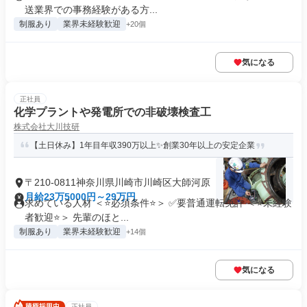
送業界での事務経験がある方...
制服あり
業界未経験歓迎
+20個
気になる
正社員
化学プラントや発電所での非破壊検査工
株式会社大川技研
【土日休み】1年目年収390万以上✨創業30年以上の安定企業
〒210-0811神奈川県川崎市川崎区大師河原
月給23万5000円～29万円
求めている人材 ＜⭐必須条件⭐＞ ✅要普通運転免許 ＜⭐未経験
者歓迎⭐＞ 先輩のほと...
制服あり
業界未経験歓迎
+14個
気になる
正社員