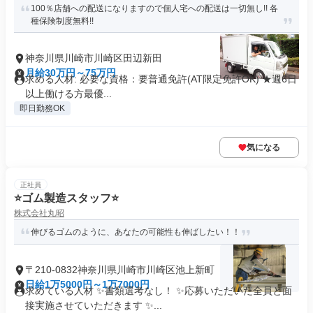
100％店舗への配送になりますので個人宅への配送は一切無し!! 各
種保険制度無料!!
神奈川県川崎市川崎区田辺新田
月給30万円～75万円
求める人材: 必要な資格：要普通免許(AT限定免許OK) ★週6日
以上働ける方最優...
即日勤務OK
気になる
正社員
⭐ゴム製造スタッフ⭐
株式会社丸昭
伸びるゴムのように、あなたの可能性も伸ばしたい！！
〒210-0832神奈川県川崎市川崎区池上新町
日給1万5000円～1万7000円
求めている人材 ✨書類選考なし！ ✨応募いただいた全員と面
接実施させていただきます ✨...