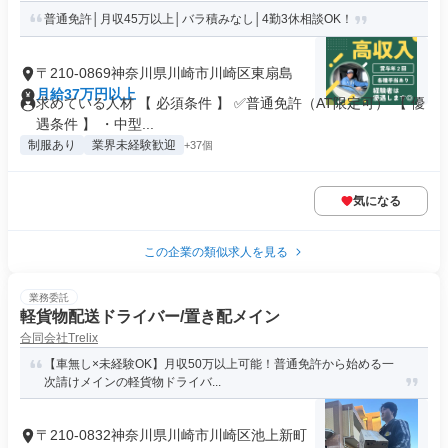
普通免許│月収45万以上│バラ積みなし│4勤3休相談OK！
〒210-0869神奈川県川崎市川崎区東扇島
月給37万円以上
求めている人材 【 必須条件 】 ✅普通免許（AT限定可） 【 優
遇条件 】 ・中型...
制服あり
業界未経験歓迎
+37個
気になる
この企業の類似求人を見る
業務委託
軽貨物配送ドライバー/置き配メイン
合同会社Trelix
【車無し×未経験OK】月収50万以上可能！普通免許から始める一
次請けメインの軽貨物ドライバ...
〒210-0832神奈川県川崎市川崎区池上新町