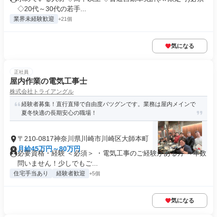
◇20代～30代の若手...
業界未経験歓迎
+21個
気になる
正社員
屋内作業の電気工事士
株式会社トライアングル
経験者募集！直行直帰で自由度バツグンです。業務は屋内メインで
夏冬快適の長期安心の職場！
〒210-0817神奈川県川崎市川崎区大師本町
月給45万円～80万円
必要資格・経験 ＜必須＞ ・電気工事のご経験がある方 ⇒年数
問いません！少しでもご...
住宅手当あり
経験者歓迎
+5個
気になる