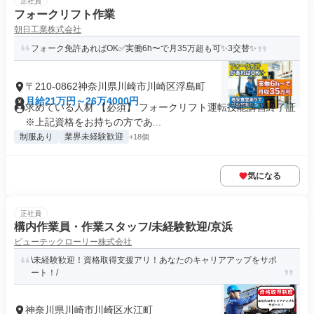
正社員
フォークリフト作業
朝日工業株式会社
フォーク免許あればOK✅実働6h〜で月35万超も可✨3交替✨
〒210-0862神奈川県川崎市川崎区浮島町
月給21万円～26万4000円
求めている人材 【必須】 フォークリフト運転技能講習終了証
※上記資格をお持ちの方であ...
制服あり
業界未経験歓迎
+18個
気になる
正社員
構内作業員・作業スタッフ/未経験歓迎/京浜
ビューテックローリー株式会社
\未経験歓迎！資格取得支援アリ！あなたのキャリアアップをサポ
ート！/
神奈川県川崎市川崎区水江町