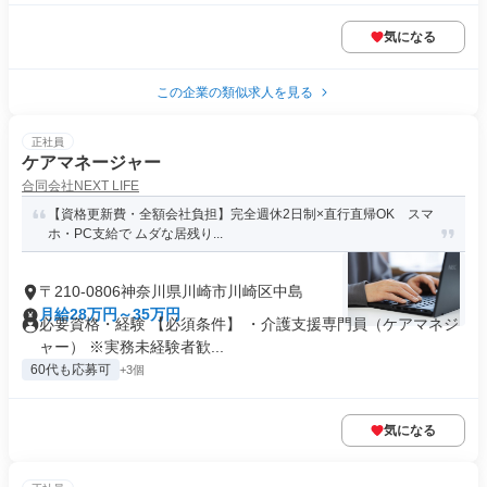
気になる
この企業の類似求人を見る
正社員
ケアマネージャー
合同会社NEXT LIFE
【資格更新費・全額会社負担】完全週休2日制×直行直帰OK スマ
ホ・PC支給で ムダな居残り...
〒210-0806神奈川県川崎市川崎区中島
月給28万円～35万円
必要資格・経験 【必須条件】 ・介護支援専門員（ケアマネジ
ャー） ※実務未経験者歓...
60代も応募可
+3個
気になる