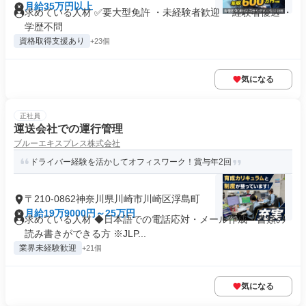
月給35万円以上
求めている人材 ✅要大型免許 ・未経験者歓迎 ・経験者優遇 ・
学歴不問
資格取得支援あり
+23個
気になる
正社員
運送会社での運行管理
ブルーエキスプレス株式会社
ドライバー経験を活かしてオフィスワーク！賞与年2回
〒210-0862神奈川県川崎市川崎区浮島町
月給19万9000円～25万円
求めている人材 ◆日本語での電話応対・メール作成・書類の
読み書きができる方 ※JLP...
業界未経験歓迎
+21個
気になる