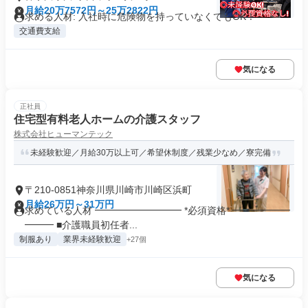
月給20万7572円～25万2822円
求める人材: 入社時に危険物を持っていなくてもOK！
交通費支給
気になる
正社員
住宅型有料老人ホームの介護スタッフ
株式会社ヒューマンテック
未経験歓迎／月給30万以上可／希望休制度／残業少なめ／寮完備
〒210-0851神奈川県川崎市川崎区浜町
月給26万円～31万円
求めている人材 ━━━━━━━━━ *必須資格* ━━━━━━
━━━ ■介護職員初任者...
制服あり
業界未経験歓迎
+27個
気になる