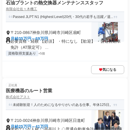
石油プラントの熱交換器メンテナンススタッフ
有限会社佐々木機工
Passed JLPT N1 (Highest Level)20代・30代の若手も活躍／退...
〒210-0867神奈川県川崎市川崎区扇町
月給35万円～69万円
必要資格・経験 【必須】 ・特になし 【歓迎】 ・普通自動車
免許（AT限定可） ...
資格取得支援あり
+5個
気になる
正社員
医療機器のルート営業
株式会社アスト
未経験歓迎！人のためになるやりがいのある仕事。年休125日。
〒210-0024神奈川県川崎市川崎区日進町
月給25万円～41万円
求めている人材 ◇高卒以上 ◇普通自動車免許(AT限定可)必須