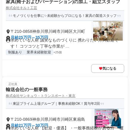
家具(椅子およびパーテーション)の加工・組立スタッフ
株式会社キルト工芸
モノづくりを仕事に✨未経験からプロになる！家具の製造スタッフ
〒210-0858神奈川県川崎市川崎区大川町
月給25万円～35万円
求めている人材 誠実なものづくりに 携わりたい方大歓迎で
す！ コツコツと丁寧な作業が ...
制服あり
業界未経験歓迎
+25個
気になる
正社員
輸送会社の一般事務
株式会社サンキュウ・トランスポート・東京
東証プライム上場グループ｜事務未経験OK！賞与年2回
〒210-0869神奈川県川崎市川崎区東扇島
月給21万円～30万円
求めている人材 【歓迎・優遇】 ・一般事務経験がある方 ・運