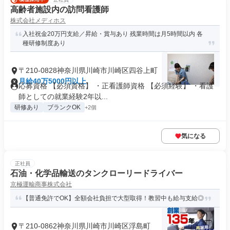
高齢者施設内の訪問看護師
株式会社メディホス
入社祝金20万円支給／昇給・賞与あり 残業時間は月5時間以内 各
種研修制度あり
〒210-0828神奈川県川崎市川崎区四谷上町
月給40万5000円以上
応募資格 【必須資格】 ・正看護師資格 【必須経験】 ・看護
師としての就業経験2年以...
研修あり
ブランクOK
+2個
気になる
正社員
石油・化学品輸送のタンクローリードライバー
京極運輸商事株式会社
【普通免許でOK】全額会社負担で大型取得！教習中も給与支給◎
〒210-0862神奈川県川崎市川崎区浮島町