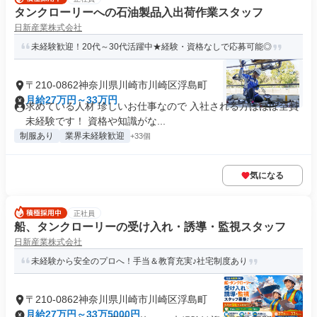
タンクローリーへの石油製品入出荷作業スタッフ
日新産業株式会社
未経験歓迎！20代～30代活躍中★経験・資格なしで応募可能◎
〒210-0862神奈川県川崎市川崎区浮島町
月給27万円～33万円
求めている人材 珍しいお仕事なので 入社される方はほぼ全員
未経験です！ 資格や知識がな...
制服あり
業界未経験歓迎
+33個
気になる
正社員
船、タンクローリーの受け入れ・誘導・監視スタッフ
日新産業株式会社
未経験から安全のプロへ！手当＆教育充実♪社宅制度あり
〒210-0862神奈川県川崎市川崎区浮島町
月給27万円～33万5000円