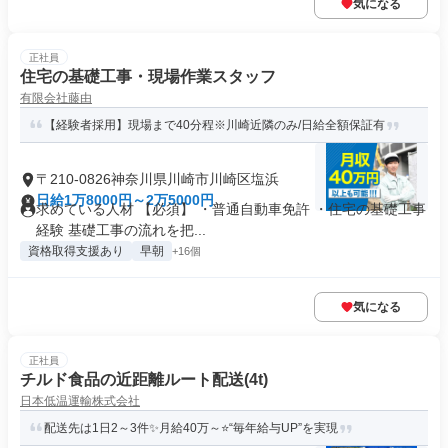
気になる
正社員
住宅の基礎工事・現場作業スタッフ
有限会社藤由
【経験者採用】現場まで40分程※川崎近隣のみ/日給全額保証有
〒210-0826神奈川県川崎市川崎区塩浜
日給1万8000円～2万5000円
求めている人材 【必須】 ・普通自動車免許 ・住宅の基礎工事
経験 基礎工事の流れを把...
資格取得支援あり
早朝
+16個
気になる
正社員
チルド食品の近距離ルート配送(4t)
日本低温運輸株式会社
配送先は1日2～3件✨月給40万～⭐“毎年給与UP”を実現