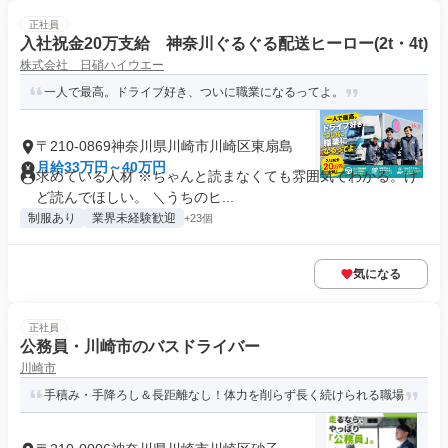
正社員
入社祝金20万支給 神奈川ぐるぐる配送ヒーロー(2t・4t)
株式会社 日硝ハイウエー
一人で最高。ドライブ好き、ついに職業になるってよ。
〒210-0869神奈川県川崎市川崎区東扇島
月給33万円～40万円
求めている人材 ※ちゃんと読まなくても雰囲気でわかる。け
ど読んでほしい。 ＼うちのヒ...
制服あり
業界未経験歓迎
+23個
気になる
正社員
公務員・川崎市のバスドライバー
川崎市
手積み・手降ろし＆長距離なし！体力を削らず長く続けられる職場