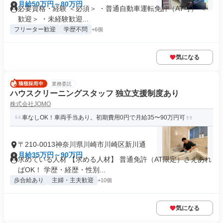
月給50万円～80万円
必要資格・経験 ＜必須＞ ・普通自動車運転免許（AT可） ＜
歓迎＞ ・未経験歓迎...
フリーター歓迎
学歴不問
+6個
気になる
業務委託
ハウスクリーニングスタッフ 独立支援制度あり
株式会社JOMO
車なしOK！車両手当あり。初期費用0円で月給35〜90万円可
〒210-0013神奈川県川崎市川崎区新川通
月給35万円～90万円
求めている人材 【求める人材】 普通免許（AT限定）さえあれ
ばOK！ 学歴・経歴・性別...
歩合給あり
主婦・主夫歓迎
+10個
気になる