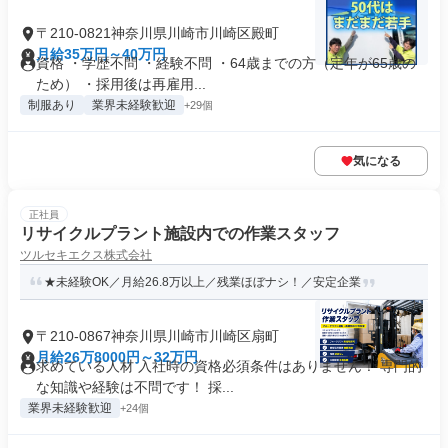
〒210-0821神奈川県川崎市川崎区殿町
月給35万円～40万円
資格 ・学歴不問 ・経験不問 ・64歳までの方（定年が65歳の
ため） ・採用後は再雇用...
制服あり
業界未経験歓迎
+29個
気になる
正社員
リサイクルプラント施設内での作業スタッフ
ツルセキエクス株式会社
★未経験OK／月給26.8万以上／残業ほぼナシ！／安定企業
〒210-0867神奈川県川崎市川崎区扇町
月給26万8000円～32万円
求めている人材 入社時の資格必須条件はありません！ 専門的
な知識や経験は不問です！ 採...
業界未経験歓迎
+24個