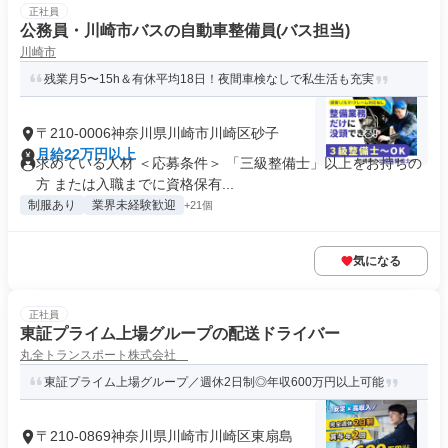
正社員
公務員・川崎市バスの自動車整備員(バス担当)
川崎市
残業月5〜15h＆有休平均18日！夜間車検なしで私生活も充実
〒210-0006神奈川県川崎市川崎区砂子
月給22万円以上
求めている人材 ＜応募条件＞ 「三級整備士」以上をお持ちの
方 または入職までに資格保有...
制服あり
業界未経験歓迎
+21個
気になる
正社員
東証プライム上場グループの配送ドライバー
丸全トランスポート株式会社
東証プライム上場グループ／週休2日制◎年収600万円以上可能
〒210-0869神奈川県川崎市川崎区東扇島