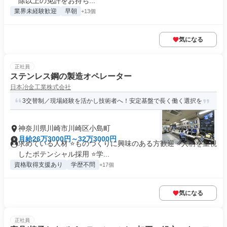
除以上の免許をお持ち...
業界未経験歓迎
早朝
+13個
気になる
正社員
ステンレス鋼の製造オペレーター
日本冶金工業株式会社
3交替制／現場経験を活かし技術者へ！安定基盤で長く働く選択を
神奈川県川崎市川崎区小島町
月給26万3000円～32万3000円
求めている人材 ⭐ものづくりに興味のある方歓迎 ⭐人柄を重視
したポテンシャル採用 ⭐学...
資格取得支援あり
学歴不問
+17個
気になる
正社員