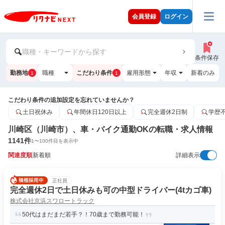
会員登録
ログイン
職種・キーワードから探す
条件保存
勤務地
職種
こだわり条件
雇用形態
年収
新着のみ
1
1
こだわり条件の追加設定を忘れていませんか？
土日祝休み
年間休日120日以上
完全週休2日制
学歴
川崎区（川崎市）、車・バイク通勤OKの転職・求人情報
1141
件
1
〜
100
件目を表示中
関連度順
新着順
詳細表示
正社員
完全週休2日で土日休みも可の中型ドライバー(4tカゴ車)
株式会社京浜スワロートラック
50代はまだまだ若手？！70歳まで勤務可能！