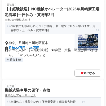
正社員
【未経験歓迎】NC機械オペレーター|2026年川崎新工場|
定着率 |土日休み・賞与年3回
大利根精機株式会社
AI時代でも求められる加工技術を、新工場でゼロから学べます。定
着率◎・土日休み・賞与年3回
神奈川県川崎市川崎区桜本
月給22万円～35万円
求める人材: 【未経験歓迎】 ★学歴・資格・職歴は問いませ
ん。 「やってみたい」と...
交通費支給
気になる
正社員
機械式駐車場の保守・点検
株式会社アイ・サービス
土日休み！残業少なめ！仕事量安定！経験者大歓迎！！