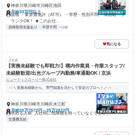
神奈川県川崎市川崎区池田
月給30万円以上
資格 ・要普通免許（AT可） ・学歴・性別不問 ・未経験・ブ
ランクOK！ ★このお仕...
資格取得支援あり
学歴不問
+10個
気になる
正社員
【実務未経験でも即戦力!】構内作業員・作業スタッフ/
未経験歓迎/出光グループ内勤務/車通勤OK / 京浜
ビューテックローリー株式会社
＼実務未経験から、専門知識を活かして安定のプロへ！／
神奈川県川崎市川崎区水江町
月給20万7572円～25万2822円
求める人材: 入社時に危険物を持っていなくてもOK！
交通費支給