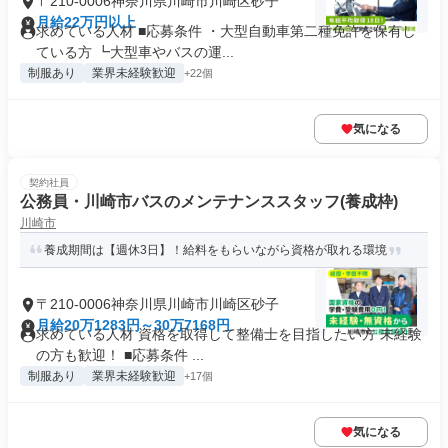
〒210-0006神奈川県川崎市川崎区砂子
月給22万円以上
求めている人材 ■応募条件 ・大型自動車第二種免許を保有し
ている方 ┗大型車やバスの運...
制服あり
業界未経験歓迎
+22個
気になる
契約社員
公務員・川崎市バスのメンテナンススタッフ(養成枠)
川崎市
養成期間は【週休3日】！給料をもらいながら資格が取れる環境
〒210-0006神奈川県川崎市川崎区砂子
月給20万1283円～30万7168円
求めている人材 資格を取得して整備士を目指したい方 未経験
の方も歓迎！ ■応募条件 ...
制服あり
業界未経験歓迎
+17個
気になる