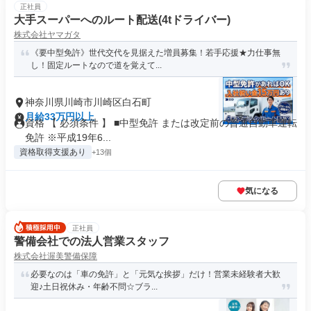
正社員
大手スーパーへのルート配送(4tドライバー)
株式会社ヤマガタ
《要中型免許》世代交代を見据えた増員募集！若手応援★力仕事無
し！固定ルートなので道を覚えて...
神奈川県川崎市川崎区白石町
月給33万円以上
資格 【 必須条件 】 ■中型免許 または改定前の普通自動車運転
免許 ※平成19年6...
資格取得支援あり
+13個
気になる
正社員
警備会社での法人営業スタッフ
株式会社渥美警備保障
必要なのは「車の免許」と「元気な挨拶」だけ！営業未経験者大歓
迎♪土日祝休み・年齢不問☆ブラ...