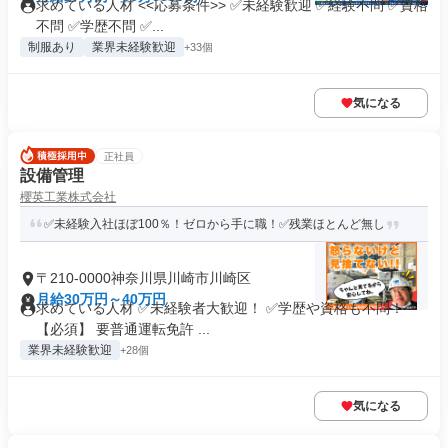
求めている人材 <<応募条件>> ✅未経験歓迎 ✅経験不問 ✅資格
不問 ✅学歴不問 ✅...
制服あり
業界未経験歓迎
+33個
気になる
正社員
設備管理
櫻英工業株式会社
✅未経験入社ほぼ100％！ゼロから手に職！✅残業ほとんど無し
〒210-0000神奈川県川崎市川崎区
月給30万円～40万円
求めている人材 ✅未経験者大歓迎！ ✅学歴や資格も不問！
【必須】 要普通運転免許 ...
業界未経験歓迎
+28個
気になる