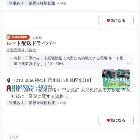
制服あり
業界未経験歓迎
+24個
気になる
正社員
ルート配送ドライバー
東進産業株式会社
急募｜日勤のみ｜未経験歓迎｜大型にも挑戦できる環境 ルート配
送で残業ほぼなし｜20～50代...
〒210-0866神奈川県川崎市川崎区水江町
月給35万円～40万円
資格・経験 ＜必須資格＞ 中型免許 大型免許ある方歓迎 ※入
社後に、業務に関する資格（...
制服あり
業界未経験歓迎
+11個
気になる
正社員