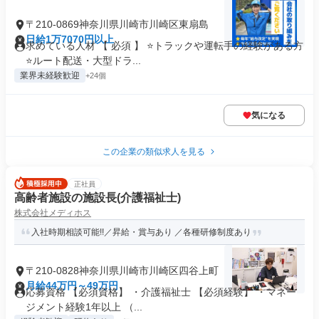
〒210-0869神奈川県川崎市川崎区東扇島
日給1万7070円以上
求めている人材 【 必須 】 ⭐トラックや運転手の経験がある方
⭐ルート配送・大型ドラ...
業界未経験歓迎
+24個
気になる
この企業の類似求人を見る
正社員
高齢者施設の施設長(介護福祉士)
株式会社メディホス
入社時期相談可能!!／昇給・賞与あり ／各種研修制度あり
〒210-0828神奈川県川崎市川崎区四谷上町
月給44万円～49万円
応募資格 【必須資格】 ・介護福祉士 【必須経験】 ・マネー
ジメント経験1年以上 （...