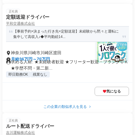
正社員
定額送迎ドライバー
平和交通株式会社
【事前予約×決まった行き先×定額送迎】未経験から黙々と運転に
集中して高収入♪◆平均勤続14...
神奈川県川崎市川崎区渡田
月給36万円～70万円
求める人材: ★未経験者歓迎 ★フリーター歓迎・ブランクＯＫ
★学歴不問・第二新...
即日勤務OK
残業なし
気になる
この企業の類似求人を見る
正社員
ルート配送ドライバー
吉川運輸株式会社