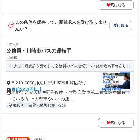
気になる
この条件を保存して、新着求人を受け取りませ
受け取る
んか？
正社員
公務員・川崎市バスの運転手
川崎市
大型二種免許を活かして公務員のバス運転手へ！経験者も研修あり
〒210-0006神奈川県川崎市川崎区砂子
月給22万円以上
求めている人材 ■応募条件 ・大型自動車第二種免許を保有し
ている方 ┗大型車やバスの運...
制服あり
業界未経験歓迎
+22個
気になる
正社員