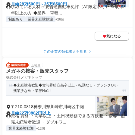
月給28万500円～35万8500円
求めている人材 ✅要普通自動車免許（AT限定不可） ※取得3
年以上の方 ◆業界・車種...
制服あり
業界未経験歓迎
+26個
気になる
この企業の類似求人を見る
正社員
メガネの接客・販売スタッフ
株式会社メガネトップ
◆未経験者歓迎◆賞与昇給◎高卒以上・転勤なし・ブランクOK・
残業少なめ・業界No1！
〒210-0818神奈川県川崎市川崎区中瀬
月給22万9882円以上
資格 資格 ・高卒以上 ・土日祝勤務できる方歓迎 ・接客・販
売未経験者歓迎 ・ダブルワ...
業界未経験歓迎
+12個