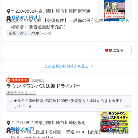
〒210-0852神奈川県川崎市川崎区鋼管通
月給40万円以上
求めている人材 【必須条件】 ✅設備の保守点検メンテナンス
経験者 ✅要普通自動車免許(...
副業・WワークOK
+23個
気になる
この企業の類似求人を見る
業務委託
ラウンドワンバス送迎ドライバー
株式会社セネック
★長年の運転技術×高時給1600円×安定収入！経験が活きる送迎ド
ライバー★
〒210-0821神奈川県川崎市川崎区殿町
時給1600円
資格 << 特に歓迎する経験・資格 >> ● 【必須】中型車限定解