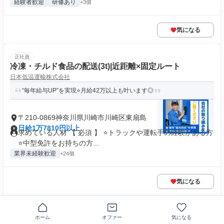
経験者歓迎
研修あり
+3個
気になる
正社員
冷凍・チルド食品の配送(3t)|近距離×固定ルート
日本低温運輸株式会社
“毎年給与UP”を実現⭐月給42万以上も叶います◎
〒210-0869神奈川県川崎市川崎区東扇島
日給1万7810円以上
求めている人材 【 必須 】 ⭐トラックや運転手の経験がある方
⭐中型免許をお持ちの方...
業界未経験歓迎
+24個
気になる
正社員
歯科衛生士
ホーム
オファー
気になる