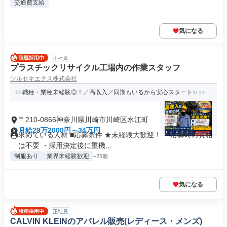
交通費支給
気になる
正社員
プラスチックリサイクル工場内の作業スタッフ
ツルセキエクス株式会社
職種・業種未経験◎！／高収入／同期もいるから安心スタート✨
〒210-0866神奈川県川崎市川崎区水江町
月給29万2000円～34万円
求めている人材 ■応募条件 ★未経験大歓迎！ ・応募時の資格
は不要 ・採用決定後に重機...
制服あり
業界未経験歓迎
+26個
気になる
正社員
CALVIN KLEINのアパレル販売(レディース・メンズ)