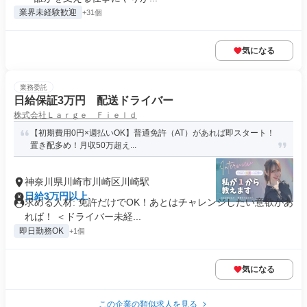
業界未経験歓迎
+31個
気になる
業務委託
日給保証3万円 配送ドライバー
株式会社Ｌａｒｇｅ Ｆｉｅｌｄ
【初期費用0円×週払いOK】普通免許（AT）があれば即スタート！
置き配多め！月収50万超え...
神奈川県川崎市川崎区川崎駅
日給3万円以上
求める人材: 免許だけでOK！あとはチャレンジしたい意欲があ
れば！ ＜ドライバー未経...
即日勤務OK
+1個
気になる
この企業の類似求人を見る