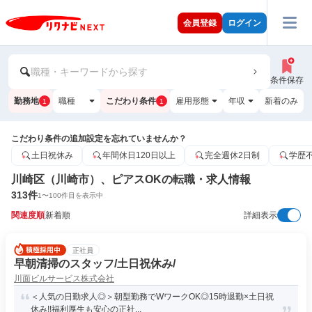
会員登録
ログイン
職種・キーワードから探す
条件保存
勤務地
職種
こだわり条件
雇用形態
年収
新着のみ
1
1
こだわり条件の追加設定を忘れていませんか？
土日祝休み
年間休日120日以上
完全週休2日制
学歴
川崎区（川崎市）、ピアスOKの転職・求人情報
313
件
1
〜
100
件目を表示中
関連度順
新着順
詳細表示
正社員
早朝清掃のスタッフ/土日祝休み/
川面ビルサービス株式会社
＜人気の日勤求人◎＞朝型勤務でWワークOK◎15時退勤×土日祝
休み!!福利厚生も安心の正社...