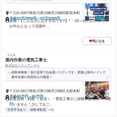
〒210-0007神奈川県川崎市川崎区駅前本町
月給23万2000円～25万2000円
資格 *【こんな方におすすめです!!】* ・20～40代のスタッフ
が中心となって活躍中...
気になる
正社員
屋内作業の電気工事士
株式会社トライアングル
経験者募集！直行直帰で自由度バツグンです。業務は屋内メインで
夏冬快適の長期安心の職場！
〒210-0817神奈川県川崎市川崎区大師本町
月給45万円～80万円
必要資格・経験 ＜必須＞ ・電気工事のご経験がある方 ⇒年数
問いません！少しでもご...
住宅手当あり
経験者歓迎
+5個