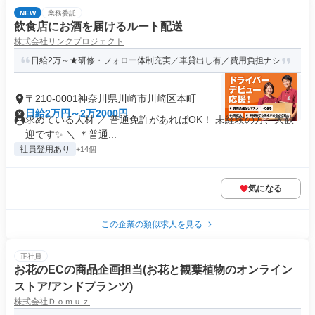
NEW
業務委託
飲⾷店にお酒を届けるルート配送
株式会社リンクプロジェクト
日給2万～★研修・フォロー体制充実／車貸出し有／費用負担ナシ
〒210-0001神奈川県川崎市川崎区本町
日給2万円～2万2000円
求めている人材 ／ 普通免許があればOK！ 未経験の方、大歓
迎です✨ ＼ ＊普通...
社員登用あり
+14個
気になる
この企業の類似求人を見る
正社員
お花のECの商品企画担当(お花と観葉植物のオンライン
ストア/アンドプランツ)
株式会社Ｄｏｍｕｚ