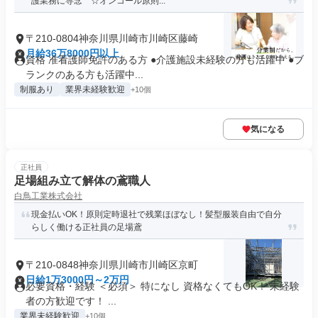
護業務に専念 ☆オンコール原則...
〒210-0804神奈川県川崎市川崎区藤崎
月給36万8000円以上
資格 准看護師免許のある方 ●介護施設未経験の方も活躍中 ●ブ
ランクのある方も活躍中...
制服あり
業界未経験歓迎
+10個
気になる
正社員
足場組み立て解体の鳶職人
白鳥工業株式会社
現金払いOK！原則定時退社で残業ほぼなし！髪型服装自由で自分
らしく働ける正社員の足場鳶
〒210-0848神奈川県川崎市川崎区京町
日給1万3000円～2万円
必要資格・経験 ＜必須＞ 特になし 資格なくてもOK！ 未経験
者の方歓迎です！ ...
業界未経験歓迎
+10個