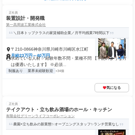
正社員
装置設計・開発職
第一高周波工業株式会社
＼日本トップクラスの家賃補助企業／月平均残業7時間以下
〒210-0866神奈川県川崎市川崎区水江町
月給23万円～40万円
求めている人材 ✅経験年数不問・業種不問 【下記のような方
は優遇いたします】 ※必須...
制服あり
業界未経験歓迎
+34個
気になる
正社員
テイクアウト・立ち飲み酒場のホール・キッチン
有限会社グリーンライフコーポレーション
農園×立ち飲みの新業態✨オープニングスタッフ✨ランチ営業なし