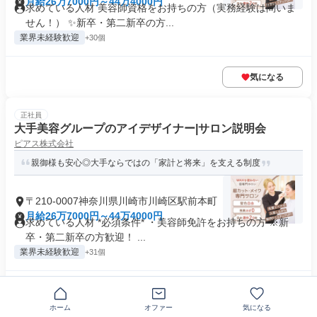
月給26万7000円～44万4000円
求めている人材 美容師資格をお持ちの方（実務経験は問いま
せん！） ✨新卒・第二新卒の方...
業界未経験歓迎
+30個
気になる
正社員
大手美容グループのアイデザイナー|サロン説明会
ピアス株式会社
親御様も安心◎大手ならではの「家計と将来」を支える制度
〒210-0007神奈川県川崎市川崎区駅前本町
月給26万7000円～44万4000円
求めている人材 *必須条件* ・美容師免許をお持ちの方 ※新
卒・第二新卒の方歓迎！ ...
業界未経験歓迎
+31個
気になる
ホーム
オファー
気になる