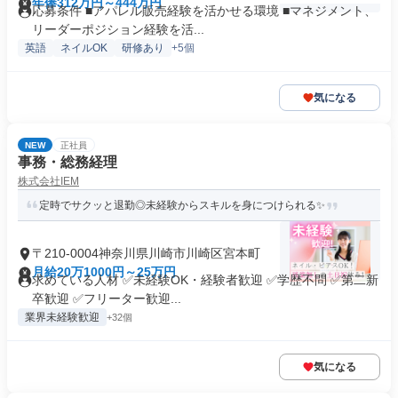
年俸312万円～444万円
応募条件 ■アパレル販売経験を活かせる環境 ■マネジメント、
リーダーポジション経験を活...
英語
ネイルOK
研修あり
+5個
気になる
NEW
正社員
事務・総務経理
株式会社IEM
定時でサクッと退勤◎未経験からスキルを身につけられる✨
〒210-0004神奈川県川崎市川崎区宮本町
月給20万1000円～25万円
求めている人材 ✅未経験OK・経験者歓迎 ✅学歴不問 ✅第二新
卒歓迎 ✅フリーター歓迎...
業界未経験歓迎
+32個
気になる