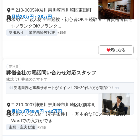
〒210-0005神奈川県川崎市川崎区東田町
月給28万円～38万円
求めている人材 ✨未経験・初心者OK ✨経験者・有資格者歓迎
✨ブランクOK/ブランク...
制服あり
業界未経験歓迎
+18個
気になる
正社員
葬儀会社の電話問い合わせ対応スタッフ
株式会社葬儀のこすもす
受電業務と事務サポートがメイン！20~30代の方が活躍中！
〒210-0007神奈川県川崎市川崎区駅前本町
月給33万4000円～42万円
求めている人材 【応募条件】 ・基本的なPCスキル（Excel・
Wordでの入力ができ...
主婦・主夫歓迎
+23個