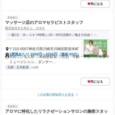
気になる
業務委託
マッサージ店のアロマセラピストスタッフ
株式会社ＲＥＭＥＬ ＯＮＥ
週1日・1h～スキマ時間に♪20～50代活躍中／働き方自由！
〒210-0007神奈川県川崎市川崎区駅前本町
1業務あたり 2000円～3056円（施術 60分）
求めている人材 ◇未経験歓迎 ◇性別・年齢・学歴不問 俳優や
ミュージシャン、ダンサー...
主婦・主夫歓迎
+16個
気になる
この企業の類似求人を見る
業務委託
アロマに特化したリラクゼーションサロンの施術スタッ