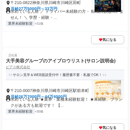
〒210-0822神奈川県川崎市川崎区田町
月給27万5000円～33万円
求めている人材 ／ ドライバー未経験の方・ 転職回数は問いま
せん！ ＼ 学歴・経験・...
業界未経験歓迎
+31個
気になる
正社員
大手美容グループのアイブロウリスト(サロン説明会)
ピアス株式会社
サロン見学＆WEB面談受付中！履歴書不要・私服でOK！
〒210-0007神奈川県川崎市川崎区駅前本町
月給26万7000円～44万4000円
求めている人材 ★業界・業種未経験歓迎！ ★未経験、ブラン
クがある方も歓迎です！ 【...
業界未経験歓迎
+30個
気になる