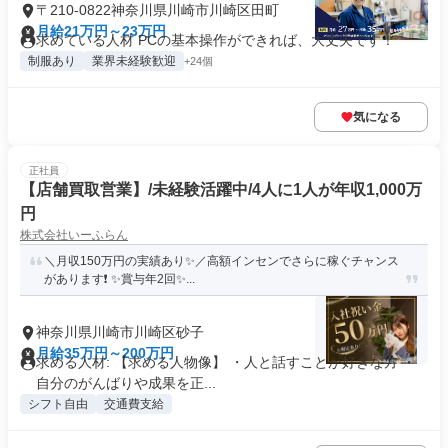
〒210-0822神奈川県川崎市川崎区田町
月給21万円～23万円
求めている人材 PCの基本操作ができれば、大丈夫です！
制服あり
業界未経験歓迎
+24個
気になる
正社員
【店舗買取営業】/未経験活躍中/4人に1人が年収1,000万
円
株式会社いーふらん
＼月収150万円の実績あり✨／高額インセンでさらに稼ぐチャンス
があります❗ ✨賞与年2回✨...
神奈川県川崎市川崎区砂子
月給35万円～200万円
求める人材: 【求める人物像】 ・人と話すことが好きな方 ・
自分のがんばりや成果を正...
シフト自由
交通費支給