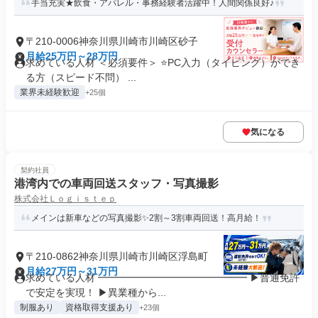
手当充実★飲食・アパレル・事務経験者活躍中！人間関係良好♪
〒210-0006神奈川県川崎市川崎区砂子
月給25万円～28万円
求めている人材 ＜必須要件＞ ⭐️PC入力（タイピング）ができ
る方（スピード不問） ...
業界未経験歓迎
+25個
気になる
契約社員
港湾内での車両回送スタッフ・写真撮影
株式会社Ｌｏｇｉｓｔｅｐ
メインは新車などの写真撮影✨2割～3割車両回送！高月給！
〒210-0862神奈川県川崎市川崎区浮島町
月給27万円～31万円
求めている人材 ━━━━━━━━━━━━━━━ ▶普通免許
で安定を実現！ ▶異業種から...
制服あり
資格取得支援あり
+23個