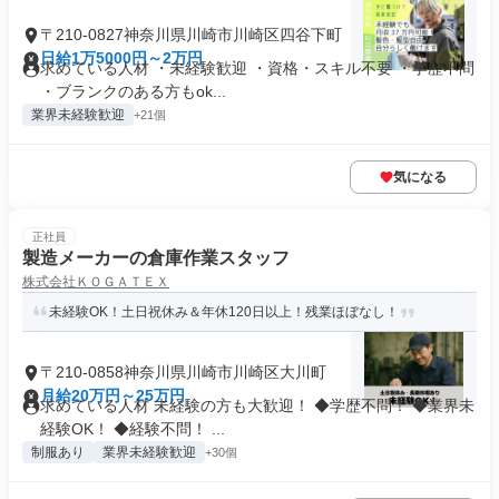
〒210-0827神奈川県川崎市川崎区四谷下町
日給1万5000円～2万円
求めている人材 ・未経験歓迎 ・資格・スキル不要 ・学歴不問
・ブランクのある方もok...
業界未経験歓迎
+21個
気になる
正社員
製造メーカーの倉庫作業スタッフ
株式会社ＫＯＧＡＴＥＸ
未経験OK！土日祝休み＆年休120日以上！残業ほぼなし！
〒210-0858神奈川県川崎市川崎区大川町
月給20万円～25万円
求めている人材 未経験の方も大歓迎！ ◆学歴不問！ ◆業界未
経験OK！ ◆経験不問！ ...
制服あり
業界未経験歓迎
+30個