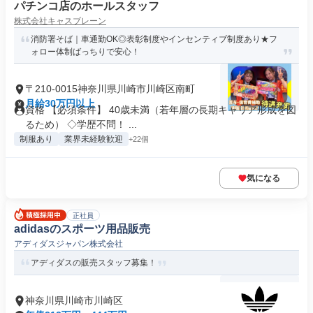
パチンコ店のホールスタッフ
株式会社キャスブレーン
消防署そば｜車通勤OK◎表彰制度やインセンティブ制度あり★フ
ォロー体制ばっちりで安心！
〒210-0015神奈川県川崎市川崎区南町
月給30万円以上
資格 【必須条件】 40歳未満（若年層の長期キャリア形成を図
るため） ◇学歴不問！ ...
制服あり
業界未経験歓迎
+22個
気になる
正社員
adidasのスポーツ用品販売
アディダスジャパン株式会社
アディダスの販売スタッフ募集！
神奈川県川崎市川崎区