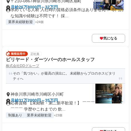
〒210-0867神奈川県川崎市川崎区扇町
月給26万8000円～32万円
求めている人材 入社時の資格必須条件はありません！ 専門的
な知識や経験は不問です！ 採...
業界未経験歓迎
+24個
気になる
正社員
ビリヤード・ダーツバーのホールスタッフ
株式会社DDグループ
その「気づかい」が最高の演出に。 未経験からプロのホスピタリ
ティへ
神奈川県川崎市川崎区小川町
月給31万2000円～35万円
応募資格 【未経験・第二新卒歓迎！】 ￣￣￣￣￣￣￣￣￣￣
￣￣￣ 学歴やこれまでの 飲...
制服あり
業界未経験歓迎
+23個