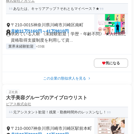
株式会社アカリエ
あなたは、キャリアアップ？それともマイペース？★
〒210-0015神奈川県川崎市川崎区南町
月給31万5160円～41万9810円
求めている人材 《未経験歓迎｜学歴・年齢不問》 ★入社前に
資格取得支援制度を利用して資...
業界未経験歓迎
+33個
気になる
この企業の類似求人を見る
正社員
大手美容グループのアイブロウリスト
ピアス株式会社
元アシスタント歓迎！残業・勤務時間外のレッスンなし！
〒210-0007神奈川県川崎市川崎区駅前本町