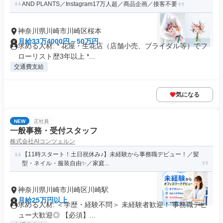
AND PLANTS／Instagram17万人超／商品企画／接客不要
神奈川県川崎市川崎区桜本
月給33万4000円～50万円
求める人材: * 花屋・生花店（店舗小売、ブライダル等）でフ
ローリスト歴3年以上 *...
交通費支給
気になる
NEW
正社員
一般事務・受付スタッフ
株式会社AIコンツェルン
【11時スタート！土日祝休み♪】未経験から事務職デビュー！／髪
型・ネイル・服装自由✨／家庭...
神奈川県川崎市川崎区川崎駅
月給25万円以上
求める人材: ＜学歴・経験不問＞ 未経験者歓迎！ 事務職デビ
ュー大歓迎◎ 【必須】...