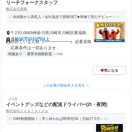
リーチフォークスタッフ
株式会社泉南
未経験から高収入！会社負担で資格GET★研修で安心デビュー！
〒210-0869神奈川県川崎市川崎区東扇島
月給30万3222円以上
求めている人材 ┏━━━━━━┓ 必要資格 ┗━━━━━━┛
応募条件は一切ありませ...
制服あり
業界未経験歓迎
+19個
気になる
この企業の類似求人を見る
正社員
イベントグッズなどの配送ドライバー(2t・夜間)
株式会社Ｌｏｇｉｓｔｅｐ
19時勤務開始！｜早く終われば即帰宅OK｜月給27.5万～