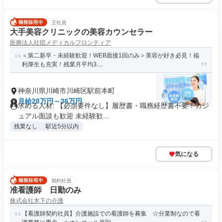
正社員
大手美容クリニックの美容カウンセラー
医療法人社団メディカルフロンティア
＜第二新卒・未経験歓迎！WEB面接1回のみ＞美容が好き必見！福
利厚生も充実！残業月平均3....
神奈川県川崎市川崎区駅前本町
月給28万円～36万円
求める人材: 【必須要件なし】履歴書・職務経歴書不要！カジ
ュアル面談も歓迎 未経験歓...
残業なし
駅近5分以内
気になる
契約社員
准看護師 日勤のみ
株式会社木下の介護
【看護師契約社員】介護施設での看護師を募集 ☆分業制なので看