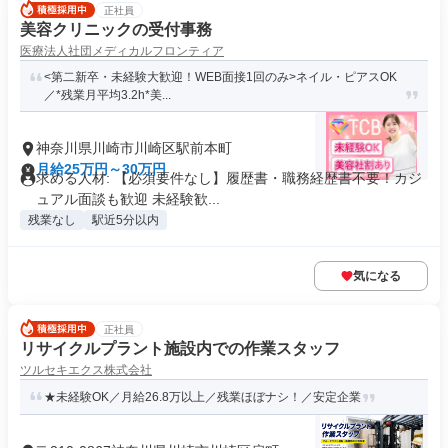
正社員
美容クリニックの受付事務
医療法人社団メディカルフロンティア
<第二新卒・未経験大歓迎！WEB面接1回のみ>ネイル・ピアスOK
／*残業月平均3.2h*美...
神奈川県川崎市川崎区駅前本町
月給25万円～30万円
求める人材: 【必須要件なし】履歴書・職務経歴書不要！カジ
ュアル面談も歓迎 未経験歓...
残業なし
駅近5分以内
気になる
正社員
リサイクルプラント施設内での作業スタッフ
ツルセキエクス株式会社
★未経験OK／月給26.8万以上／残業ほぼナシ！／安定企業