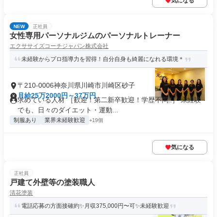
気になる
NEW
正社員
女性専用パーソナルジムのパーソナルトレーナー
エクササイズコーチジャパン株式会社
未経験からプロ指導力を習得！自分自身も綺麗になれる環境＊
〒210-0006神奈川県川崎市川崎区砂子
月給25万2000円～37万円
求めている人材 ［歓迎！第二新卒歓迎！学歴不問‼］ 未経験
でも、日々のダイエット・運動...
制服あり
業界未経験歓迎
+19個
気になる
正社員
戸建て外壁等の塗装職人
清花塗装
電話応募の方面接確約✨月収375,000円〜可✨未経験歓迎