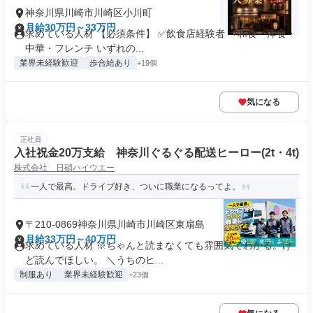
神奈川県川崎市川崎区小川町
月給30万円～33万円
求めている人材 【必須条件】 ✅飲食店経験者 ⇒和食・洋食・
中華・フレンチ いずれの...
業界未経験歓迎
歩合給あり
+19個
気になる
正社員
入社祝金20万支給 神奈川ぐるぐる配送ヒーロー(2t・4t)
株式会社 日硝ハイウエー
一人で最高。ドライブ好き、ついに職業になるってよ。
〒210-0869神奈川県川崎市川崎区東扇島
月給33万円～40万円
求めている人材 ※ちゃんと読まなくても雰囲気でわかる。け
ど読んでほしい。 ＼うちのヒ...
制服あり
業界未経験歓迎
+23個