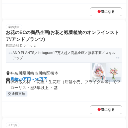
気になる
業務委託
お花のECの商品企画(お花と観葉植物のオンラインスト
ア/アンドプランツ)
株式会社Ｄｏｍｕｚ
AND PLANTS／Instagram17万人超／商品企画／接客不要／スキル
アップ
神奈川県川崎市川崎区桜本
月給20万円～50万円
求める人材: ・花屋・生花店（店舗小売、ブライダル等）でフ
ローリスト歴3年以上 ・基...
交通費支給
気になる
正社員