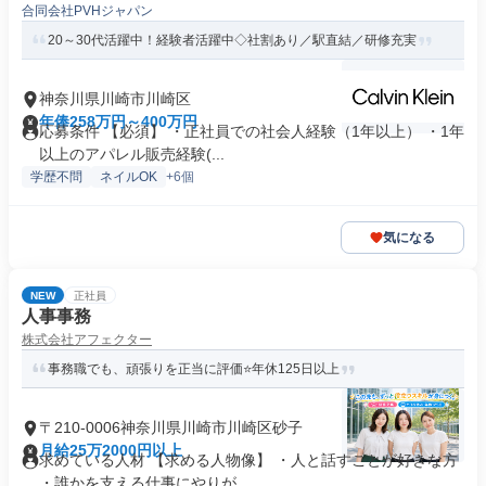
合同会社PVHジャパン
20～30代活躍中！経験者活躍中◇社割あり／駅直結／研修充実
神奈川県川崎市川崎区
年俸258万円～400万円
応募条件 【必須】 ・正社員での社会人経験（1年以上） ・1年
以上のアパレル販売経験(...
学歴不問
ネイルOK
+6個
気になる
NEW
正社員
人事事務
株式会社アフェクター
事務職でも、頑張りを正当に評価⭐年休125日以上
〒210-0006神奈川県川崎市川崎区砂子
月給25万2000円以上
求めている人材 【求める人物像】 ・人と話すことが好きな方
・誰かを支える仕事にやりが...