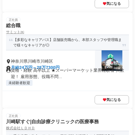
気になる
正社員
総合職
サミット㈱
【多彩なキャリアパス】店舗販売職から、本部スタッフや管理職ま
で様々なキャリアが◎
神奈川県川崎市川崎区
月給24万円～28万7300円
資格・経験 高卒以上 ★スーパーマーケット業界経験者 大歓
迎！ 雇用形態、役職不問...
未経験者歓迎
気になる
正社員
川崎駅すぐ|自由診療クリニックの医療事務
株式会社ＬＤＨＤ