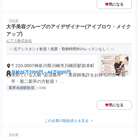
気になる
正社員
大手美容グループのアイデザイナー(アイブロウ・メイク
アップ)
ピアス株式会社
元アシスタント歓迎！残業・勤務時間外のレッスンなし！
〒210-0007神奈川県川崎市川崎区駅前本町
月給26万7000円～44万4000円
求めている人材 *必須条件* ・美容師免許をお持ちの方 ※新
卒・第二新卒の方歓迎！ ...
業界未経験歓迎
+30個
気になる
この企業の類似求人を見る
正社員