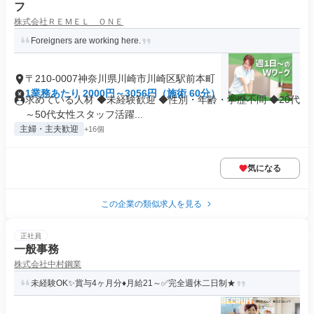
フ
株式会社ＲＥＭＥＬ ＯＮＥ
Foreigners are working here.
〒210-0007神奈川県川崎市川崎区駅前本町
1業務あたり 2000円～3056円（施術 60分）
求めている人材 ◆未経験歓迎 ◆性別・年齢・学歴不問 ◆20代
～50代女性スタッフ活躍...
主婦・主夫歓迎
+16個
気になる
この企業の類似求人を見る
正社員
一般事務
株式会社中村鋼業
未経験OK✨賞与4ヶ月分♦月給21～✅完全週休二日制★