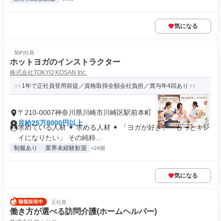
気になる
契約社員
ホットヨガのインストラクター
株式会社TOKYO KOSAN Inc.
1年で正社員登用前提／資格取得全額会社負担／賞与年4回あり
〒210-0007神奈川県川崎市川崎区駅前本町
月給25万8000円以上
求めている人材 ✦ 求める人材 ✦ 「ヨガが好き」「もっとキレ
イになりたい」 その純粋...
制服あり
業界未経験歓迎
+24個
気になる
正社員
働き方が選べる訪問介護(ホームヘルパー)