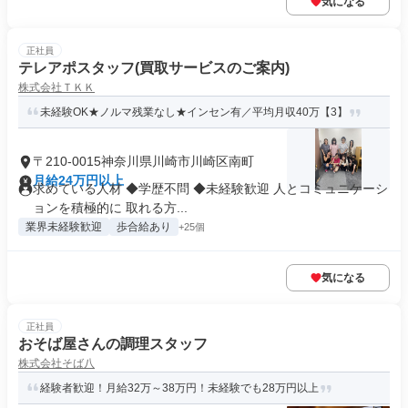
気になる
正社員
テレアポスタッフ(買取サービスのご案内)
株式会社ＴＫＫ
未経験OK★ノルマ残業なし★インセン有／平均月収40万【3】
〒210-0015神奈川県川崎市川崎区南町
月給24万円以上
求めている人材 ◆学歴不問 ◆未経験歓迎 人とコミュニケーシ
ョンを積極的に 取れる方...
業界未経験歓迎
歩合給あり
+25個
気になる
正社員
おそば屋さんの調理スタッフ
株式会社そば八
経験者歓迎！月給32万～38万円！未経験でも28万円以上