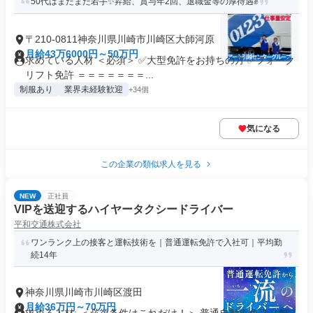
50代はまだまだ若手✨昇給、賞与年2回、退職金等の厚待遇✊
〒210-0811神奈川県川崎市川崎区大師河原
月給43万6000円～50万円
求めている人材 ＜必須＞ ✅大型免許をお持ちの方 ✅フォーク
リフト免許 ＝＝＝＝＝＝＝...
制服あり
業界未経験歓迎
+34個
気になる
この企業の類似求人を見る
NEW
正社員
VIPを送迎するハイヤータクシードライバー
平和交通株式会社
ワンランク上の接客と運転技術を｜普通運転免許で入社可｜平均勤
続14年
神奈川県川崎市川崎区渡田
月給36万円～70万円