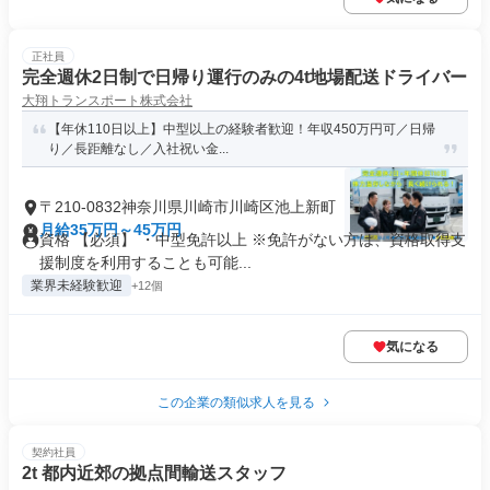
正社員
完全週休2日制で日帰り運行のみの4t地場配送ドライバー
大翔トランスポート株式会社
【年休110日以上】中型以上の経験者歓迎！年収450万円可／日帰
り／長距離なし／入社祝い金...
〒210-0832神奈川県川崎市川崎区池上新町
月給35万円～45万円
資格 【必須】 ・中型免許以上 ※免許がない方は、資格取得支
援制度を利用することも可能...
業界未経験歓迎
+12個
気になる
この企業の類似求人を見る
契約社員
2t 都内近郊の拠点間輸送スタッフ