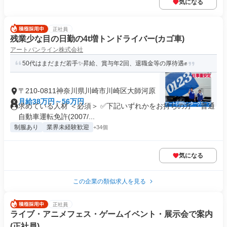
気になる
正社員
残業少な目の日勤の4t増トンドライバー(カゴ車)
アートバンライン株式会社
50代はまだまだ若手✨昇給、賞与年2回、退職金等の厚待遇✊
〒210-0811神奈川県川崎市川崎区大師河原
月給38万円～56万円
求めている人材 ＜必須＞ ✅下記いずれかをお持ちの方 ・普通
自動車運転免許(2007/...
制服あり
業界未経験歓迎
+34個
気になる
この企業の類似求人を見る
正社員
ライブ・アニメフェス・ゲームイベント・展示会で案内
(正社員)