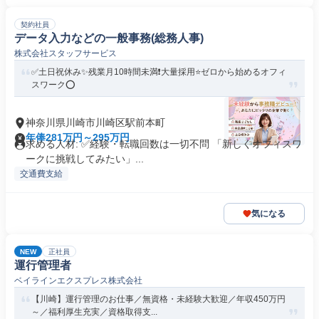
契約社員
データ入力などの一般事務(総務人事)
株式会社スタッフサービス
✅土日祝休み✨残業月10時間未満❗️大量採用⭐ゼロから始めるオフィ
スワーク⭕️
神奈川県川崎市川崎区駅前本町
年俸281万円～295万円
求める人材: ✅経験・転職回数は一切不問 「新しくオフィスワ
ークに挑戦してみたい」...
交通費支給
気になる
NEW
正社員
運行管理者
ベイラインエクスプレス株式会社
【川崎】運行管理のお仕事／無資格・未経験大歓迎／年収450万円
～／福利厚生充実／資格取得支...