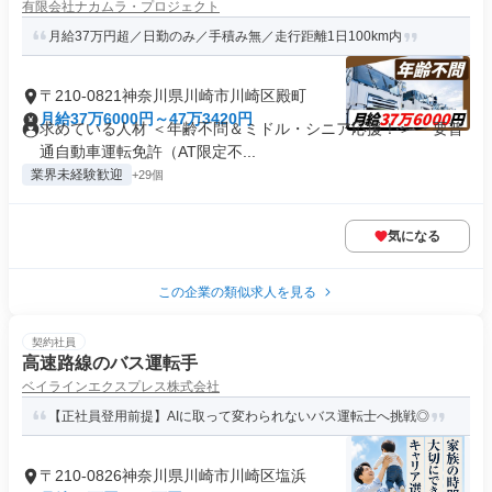
有限会社ナカムラ・プロジェクト
月給37万円超／日勤のみ／手積み無／走行距離1日100km内
〒210-0821神奈川県川崎市川崎区殿町
月給37万6000円～47万3420円
求めている人材 ＜年齢不問＆ミドル・シニア応援！＞ ・要普
通自動車運転免許（AT限定不...
業界未経験歓迎
+29個
気になる
この企業の類似求人を見る
契約社員
高速路線のバス運転手
ベイラインエクスプレス株式会社
【正社員登用前提】AIに取って変わられないバス運転士へ挑戦◎
〒210-0826神奈川県川崎市川崎区塩浜