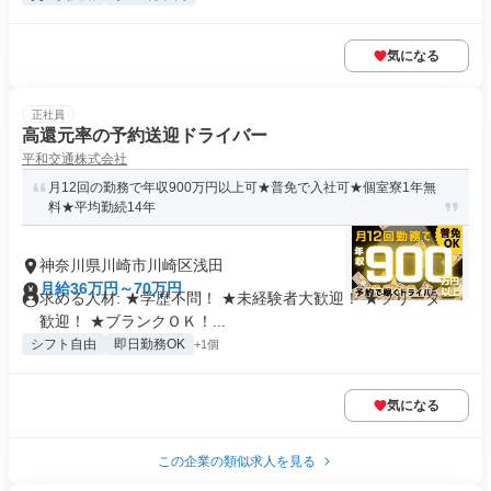
気になる
正社員
高還元率の予約送迎ドライバー
平和交通株式会社
月12回の勤務で年収900万円以上可★普免で入社可★個室寮1年無
料★平均勤続14年
神奈川県川崎市川崎区浅田
月給36万円～70万円
求める人材: ★学歴不問！ ★未経験者大歓迎！ ★フリーター
歓迎！ ★ブランクＯＫ！...
シフト自由
即日勤務OK
+1個
気になる
この企業の類似求人を見る