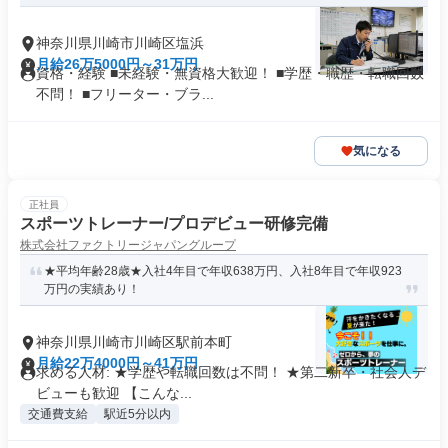
神奈川県川崎市川崎区塩浜
月給26万5000円～31万円
資格・経験 ■未経験・無資格大歓迎！ ■学歴・職歴・転職回数
不問！ ■フリーター・ブラ...
気になる
正社員
スポーツトレーナー/プロデビュー研修完備
株式会社ファクトリージャパングループ
★平均年齢28歳★入社4年目で年収638万円、入社8年目で年収923
万円の実績あり！
神奈川県川崎市川崎区駅前本町
月給22万4000円～41万円
求める人材: ★学歴や転職回数は不問！ ★第二新卒・社会人デ
ビューも歓迎 【こんな...
交通費支給
駅近5分以内