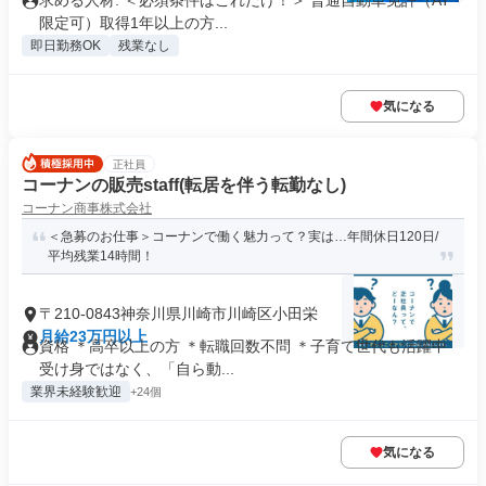
求める人材: ＜必須条件はこれだけ！＞ 普通自動車免許（AT
限定可）取得1年以上の方...
即日勤務OK
残業なし
気になる
正社員
コーナンの販売staff(転居を伴う転勤なし)
コーナン商事株式会社
＜急募のお仕事＞コーナンで働く魅力って？実は…年間休日120日/
平均残業14時間！
〒210-0843神奈川県川崎市川崎区小田栄
月給23万円以上
資格 ＊高卒以上の方 ＊転職回数不問 ＊子育て世代も活躍中
受け身ではなく、「自ら動...
業界未経験歓迎
+24個
気になる