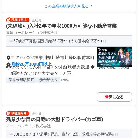
この企業の類似求人を見る
正社員
(未経験可)入社2年で年収1000万可能な不動産営業
東建コーポレーション株式会社
57歳以下募集/固定月給26.3万〜（うち基本給13万〜)
〒210-0007神奈川県川崎市川崎区駅前本町
月給26万3000円以上
求めている人材 ✅全くの未経験者大歓迎 ◆「業界経験も実務
経験もないけど大丈夫？」と不...
業界未経験歓迎
歩合給あり
+25個
気になる
正社員
残業少な目の日勤の大型ドライバー(カゴ車)
アートバンライン株式会社
50代はまだまだ若手✨昇給、賞与年2回、退職金等の厚待遇✊