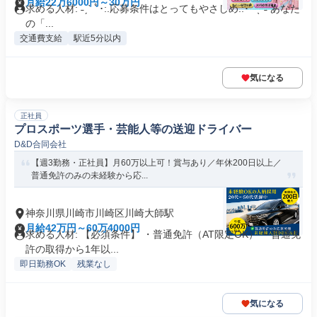
月給22万6000円～30万円
求める人材: ˗ˏˋ ﾟ･:.応募条件はとってもやさしめ.:･ﾟ ˎˊ˗ あなた
の「...
交通費支給
駅近5分以内
気になる
正社員
プロスポーツ選手・芸能人等の送迎ドライバー
D&D合同会社
【週3勤務・正社員】月60万以上可！賞与あり／年休200日以上／
普通免許のみの未経験から応...
神奈川県川崎市川崎区川崎大師駅
月給42万円～60万4000円
求める人材: 【必須条件】 ・普通免許（AT限定OK） └ 普通免
許の取得から1年以...
即日勤務OK
残業なし
気になる