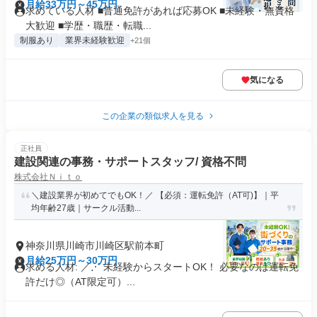
月給33万円～45万円
求めている人材 ■普通免許があれば応募OK ■未経験・無資格
大歓迎 ■学歴・職歴・転職...
制服あり
業界未経験歓迎
+21個
気になる
この企業の類似求人を見る
正社員
建設関連の事務・サポートスタッフ/ 資格不問
株式会社Ｎｉｔｏ
＼建設業界が初めてでもOK！／ 【必須：運転免許（AT可)】｜平
均年齢27歳｜サークル活動...
神奈川県川崎市川崎区駅前本町
月給25万円～30万円
求める人材: ／⋰ 未経験からスタートOK！ 必要なのは運転免
許だけ◎（AT限定可）...