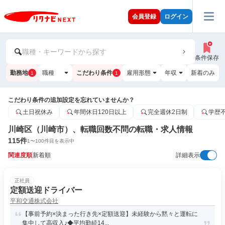
会員登録
ログイン
職種・キーワードから探す
条件保存
勤務地
職種
こだわり条件
雇用形態
年収
新着のみ
1
1
こだわり条件の追加設定を忘れていませんか？
土日祝休み
年間休日120日以上
完全週休2日制
学歴
川崎区（川崎市）、転職回数不問の転職・求人情報
115
件
1
〜
100
件目を表示中
関連度順
新着順
詳細表示
正社員
定額送迎ドライバー
平和交通株式会社
【事前予約×決まった行き先×定額送迎】未経験から黙々と運転に
集中して高収入♪◆平均勤続14...