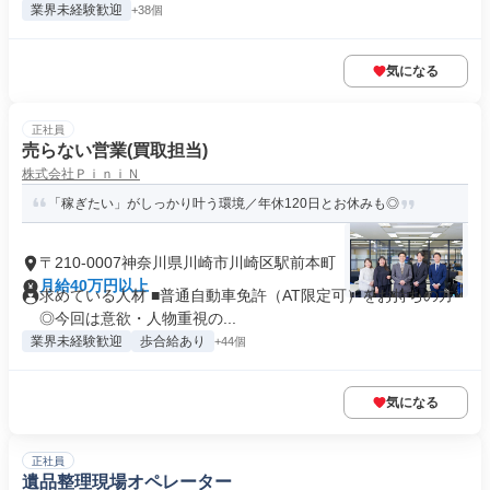
業界未経験歓迎
+38個
気になる
正社員
売らない営業(買取担当)
株式会社ＰｉｎｉＮ
「稼ぎたい」がしっかり叶う環境／年休120日とお休みも◎
〒210-0007神奈川県川崎市川崎区駅前本町
月給40万円以上
求めている人材 ■普通自動車免許（AT限定可）をお持ちの方
◎今回は意欲・人物重視の...
業界未経験歓迎
歩合給あり
+44個
気になる
正社員
遺品整理現場オペレーター