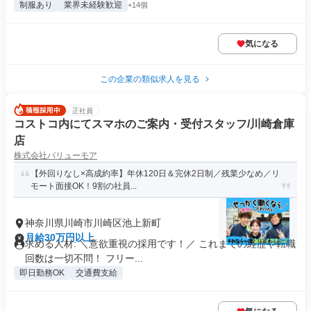
制服あり
業界未経験歓迎
+14個
気になる
この企業の類似求人を見る
正社員
コストコ内にてスマホのご案内・受付スタッフ/川崎倉庫
店
株式会社バリューモア
【外回りなし×高成約率】年休120日＆完休2日制／残業少なめ／リ
モート面接OK！9割の社員...
神奈川県川崎市川崎区池上新町
月給30万円以上
求める人材: ＼意欲重視の採用です！／ これまでの経歴や転職
回数は一切不問！ フリー...
即日勤務OK
交通費支給