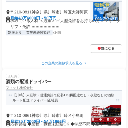
〒210-0811神奈川県川崎市川崎区大師河原
月給43万6000円～50万円
求めている人材 ＜必須＞ ✅大型免許をお持ちの方 ✅フォーク
リフト免許 ＝＝＝＝＝＝＝...
制服あり
業界未経験歓迎
+34個
気になる
この企業の類似求人を見る
正社員
酒類の配送ドライバー
フィット株式会社
【川崎】未経験・普通免許で応募OK|再配達なし・夜勤なしの酒類
ルート配送ドライバー|正社員
〒210-0861神奈川県川崎市川崎区小島町
月給35万2000円～54万1666円
応募資格 ◆業種・職種未経験OK ◆学歴不問 ◆新卒・第二新