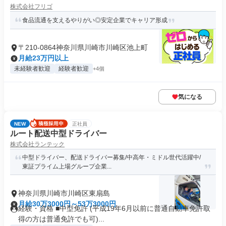
株式会社フリゴ
食品流通を支えるやりがい◎安定企業でキャリア形成
〒210-0864神奈川県川崎市川崎区池上町
月給23万円以上
未経験者歓迎
経験者歓迎
+4個
気になる
NEW
正社員
ルート配送中型ドライバー
株式会社ランテック
中型ドライバー、配送ドライバー募集/中高年・ミドル世代活躍中/
東証プライム上場グループ企業...
神奈川県川崎市川崎区東扇島
月給30万3000円～53万3000円
経験・資格 ■中型免許 (平成19年6月以前に普通自動車免許取
得の方は普通免許でも可)...