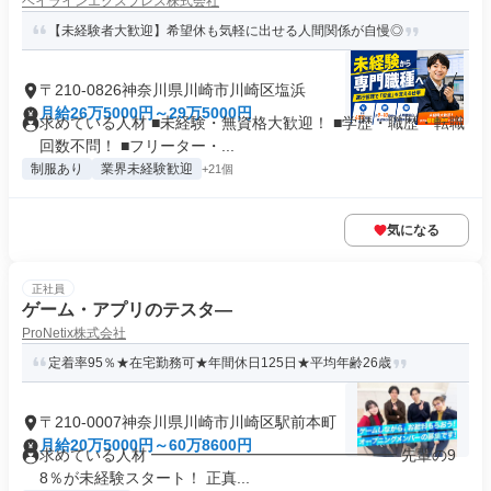
ベイラインエクスプレス株式会社
【未経験者大歓迎】希望休も気軽に出せる人間関係が自慢◎
〒210-0826神奈川県川崎市川崎区塩浜
月給26万5000円～29万5000円
求めている人材 ■未経験・無資格大歓迎！ ■学歴・職歴・転職
回数不問！ ■フリーター・...
制服あり
業界未経験歓迎
+21個
気になる
正社員
ゲーム・アプリのテスタ―
ProNetix株式会社
定着率95％★在宅勤務可★年間休日125日★平均年齢26歳
〒210-0007神奈川県川崎市川崎区駅前本町
月給20万5000円～60万8600円
求めている人材 ━━━━━━━━━━━━━━━━ 先輩の9
8％が未経験スタート！ 正真...