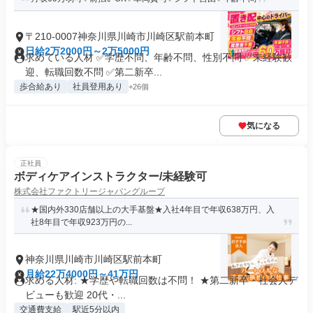
〒210-0007神奈川県川崎市川崎区駅前本町
日給2万2000円～2万5000円
求めている人材 ✅学歴不問、年齢不問、性別不問 ✅未経験歓
迎、転職回数不問 ✅第二新卒...
歩合給あり
社員登用あり
+26個
気になる
正社員
ボディケアインストラクター/未経験可
株式会社ファクトリージャパングループ
★国内外330店舗以上の大手基盤★入社4年目で年収638万円、入
社8年目で年収923万円の...
神奈川県川崎市川崎区駅前本町
月給22万4000円～41万円
求める人材: ★学歴や転職回数は不問！ ★第二新卒・社会人デ
ビューも歓迎 20代・...
交通費支給
駅近5分以内