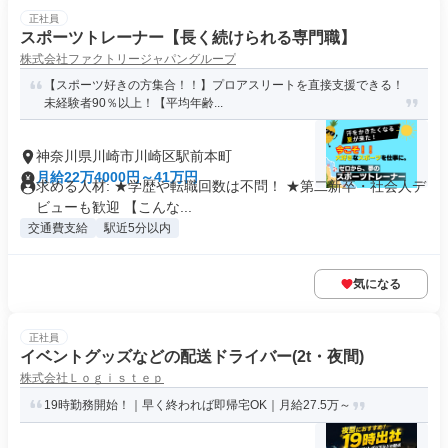
正社員
スポーツトレーナー【長く続けられる専門職】
株式会社ファクトリージャパングループ
【スポーツ好きの方集合！！】プロアスリートを直接支援できる！
未経験者90％以上！【平均年齢...
神奈川県川崎市川崎区駅前本町
月給22万4000円～41万円
求める人材: ★学歴や転職回数は不問！ ★第二新卒・社会人デ
ビューも歓迎 【こんな...
交通費支給
駅近5分以内
気になる
正社員
イベントグッズなどの配送ドライバー(2t・夜間)
株式会社Ｌｏｇｉｓｔｅｐ
19時勤務開始！｜早く終われば即帰宅OK｜月給27.5万～