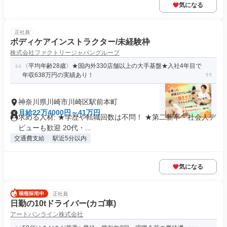
気になる
正社員
ボディケアインストラクター/未経験枠
株式会社ファクトリージャパングループ
〈平均年齢28歳〉★国内外330店舗以上の大手基盤★入社4年目で
年収638万円の実績あり！
神奈川県川崎市川崎区駅前本町
月給22万4000円～41万円
求める人材: ★学歴や転職回数は不問！ ★第二新卒・社会人デ
ビューも歓迎 20代・...
交通費支給
駅近5分以内
気になる
正社員
日勤の10tドライバー(カゴ車)
アートバンライン株式会社