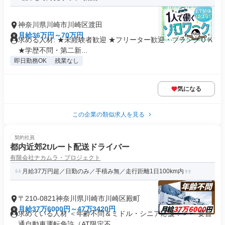
神奈川県川崎市川崎区渡田
月給36万円～70万円
求める人材: ★未経験者歓迎 ★フリーター歓迎・ブランクＯＫ
★学歴不問・第二新...
即日勤務OK
残業なし
気になる
この企業の類似求人を見る
契約社員
都内近郊2tルート配送ドライバー
有限会社ナカムラ・プロジェクト
月給37万円超／日勤のみ／手積み無／走行距離1日100km内
〒210-0821神奈川県川崎市川崎区殿町
月給37万6000円～47万3420円
求めている人材 ＜年齢不問＆ミドル・シニア応援！＞ ・要普
通自動車運転免許（AT限定不...