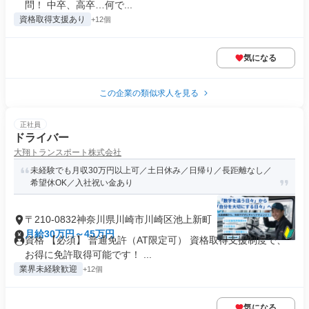
問！ 中卒、高卒…何で...
資格取得支援あり
+12個
気になる
この企業の類似求人を見る
正社員
ドライバー
大翔トランスポート株式会社
未経験でも月収30万円以上可／土日休み／日帰り／長距離なし／
希望休OK／入社祝い金あり
〒210-0832神奈川県川崎市川崎区池上新町
月給30万円～45万円
資格 【必須】 普通免許（AT限定可） 資格取得支援制度で、
お得に免許取得可能です！ ...
業界未経験歓迎
+12個
気になる