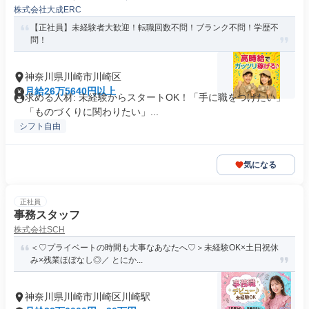
株式会社大成ERC
【正社員】未経験者大歓迎！転職回数不問！ブランク不問！学歴不
問！
神奈川県川崎市川崎区
月給26万5640円以上
求める人材: 未経験からスタートOK！「手に職をつけたい」
「ものづくりに関わりたい」...
シフト自由
気になる
正社員
事務スタッフ
株式会社SCH
＜♡プライベートの時間も大事なあなたへ♡＞未経験OK×土日祝休
み×残業ほぼなし◎／ とにか...
神奈川県川崎市川崎区川崎駅