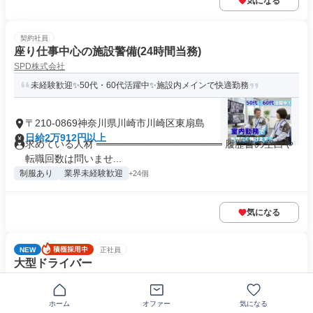
気になる
契約社員
座り仕事中心の施設警備(24時間当務)
SPD株式会社
未経験歓迎✨50代・60代活躍中✨施設内メインで快適勤務
〒210-0869神奈川県川崎市川崎区東扇島
日給2万912円以上
求めている人材 ══════════════════ 履歴書の空白や
転職回数は問いませ...
制服あり
業界未経験歓迎
+24個
気になる
NEW
正社員
大型ドライバー
株式会社ランテック
大型ドライバー、大型トラック運転手募集/中高年・ミドル世代活
ホーム
オファー
気になる
躍中/東証プライム上場グループ...