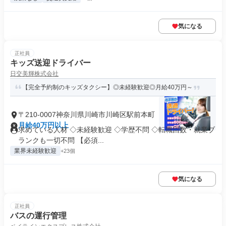
気になる
正社員
キッズ送迎ドライバー
日交美輝株式会社
【完全予約制のキッズタクシー】◎未経験歓迎◎月給40万円～
〒210-0007神奈川県川崎市川崎区駅前本町
月給40万円以上
求めている人材 ◇未経験歓迎 ◇学歴不問 ◇転職回数・就業ブ
ランクも一切不問 【必須...
業界未経験歓迎
+23個
気になる
正社員
バスの運行管理