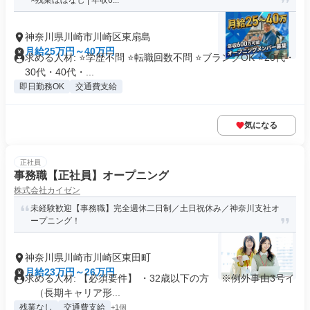
×残業ほぼなし | 年収6...
神奈川県川崎市川崎区東扇島
月給25万円～40万円
求める人材: ⭐学歴不問 ⭐転職回数不問 ⭐ブランクOK ⭐20代・
30代・40代・...
即日勤務OK
交通費支給
気になる
正社員
事務職【正社員】オープニング
株式会社カイゼン
未経験歓迎【事務職】完全週休二日制／土日祝休み／神奈川支社オ
ープニング！
神奈川県川崎市川崎区東田町
月給23万円～26万円
求める人材: 【必須要件】 ・32歳以下の方 ※例外事由3号イ
（長期キャリア形...
残業なし
交通費支給
+1個