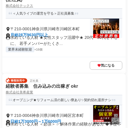
株式会社テックス
＜人気ライブの運営を守る＞正社員募集
〒210-0001神奈川県川崎市川崎区本町
月給28万9630円以上
求めている人材 ★女性スタッフ活躍中★ 20代・30代を中心
に、 若手メンバーがたくさ...
業界未経験歓迎
+16個
気になる
正社員
経験者募集 住み込みの出稼ぎ okr
株式会社美希産業
オープニング★リフォーム済の新しい寮あり✨契約切れ退所ナシ
〒210-0004神奈川県川崎市川崎区宮本町
日給1万3000円～1万6000円
求めている人材 ＜必須＞ ✅解体作業の経験がある方 ◆学歴不