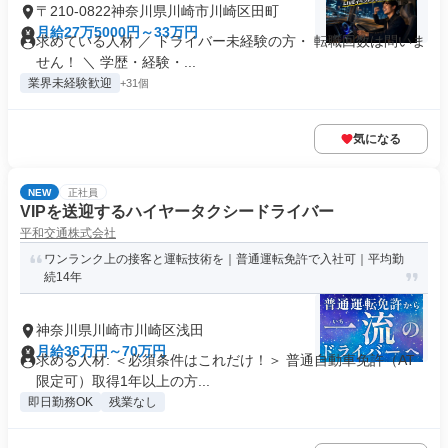
〒210-0822神奈川県川崎市川崎区田町
月給27万5000円～33万円
求めている人材 ／ ドライバー未経験の方・ 転職回数は問いま
せん！ ＼ 学歴・経験・...
業界未経験歓迎
+31個
気になる
NEW
正社員
VIPを送迎するハイヤータクシードライバー
平和交通株式会社
ワンランク上の接客と運転技術を｜普通運転免許で入社可｜平均勤
続14年
神奈川県川崎市川崎区浅田
月給36万円～70万円
求める人材: ＜必須条件はこれだけ！＞ 普通自動車免許（AT
限定可）取得1年以上の方...
即日勤務OK
残業なし