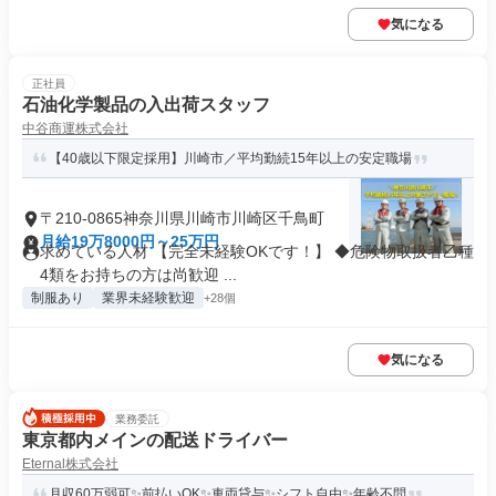
気になる
正社員
石油化学製品の入出荷スタッフ
中谷商運株式会社
【40歳以下限定採用】川崎市／平均勤続15年以上の安定職場
〒210-0865神奈川県川崎市川崎区千鳥町
月給19万8000円～25万円
求めている人材 【完全未経験OKです！】 ◆危険物取扱者乙種
4類をお持ちの方は尚歓迎 ...
制服あり
業界未経験歓迎
+28個
気になる
業務委託
東京都内メインの配送ドライバー
Eternal株式会社
月収60万弱可✨前払いOK✨車両貸与✨シフト自由✨年齢不問