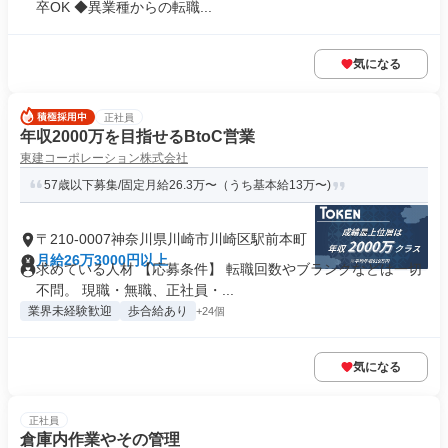
卒OK ◆異業種からの転職...
気になる
正社員
年収2000万を目指せるBtoC営業
東建コーポレーション株式会社
57歳以下募集/固定月給26.3万〜（うち基本給13万〜)
〒210-0007神奈川県川崎市川崎区駅前本町
月給26万3000円以上
求めている人材 【応募条件】 転職回数やブランクなどは一切
不問。 現職・無職、正社員・...
業界未経験歓迎
歩合給あり
+24個
気になる
正社員
倉庫内作業やその管理