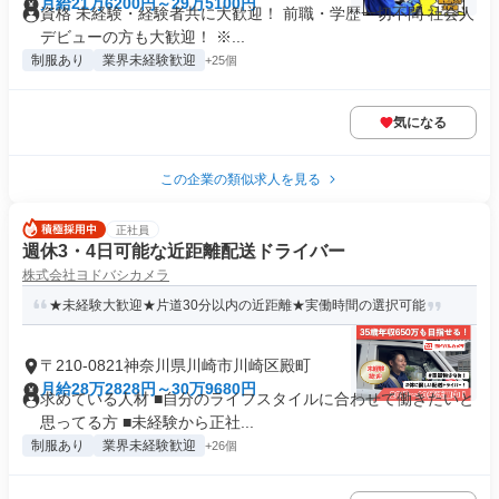
月給21万6200円～29万5100円
資格 未経験・経験者共に大歓迎！ 前職・学歴一切不問 社会人
デビューの方も大歓迎！ ※...
制服あり
業界未経験歓迎
+25個
気になる
この企業の類似求人を見る
正社員
週休3・4日可能な近距離配送ドライバー
株式会社ヨドバシカメラ
★未経験大歓迎★片道30分以内の近距離★実働時間の選択可能
〒210-0821神奈川県川崎市川崎区殿町
月給28万2828円～30万9680円
求めている人材 ■自分のライフスタイルに合わせて働きたいと
思ってる方 ■未経験から正社...
制服あり
業界未経験歓迎
+26個