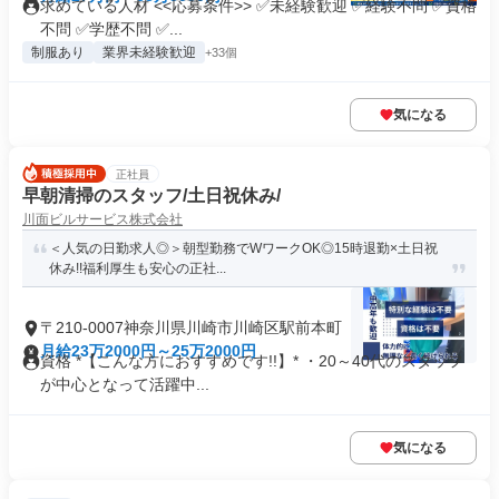
求めている人材 <<応募条件>> ✅未経験歓迎 ✅経験不問 ✅資格
不問 ✅学歴不問 ✅...
制服あり
業界未経験歓迎
+33個
気になる
正社員
早朝清掃のスタッフ/土日祝休み/
川面ビルサービス株式会社
＜人気の日勤求人◎＞朝型勤務でWワークOK◎15時退勤×土日祝
休み!!福利厚生も安心の正社...
〒210-0007神奈川県川崎市川崎区駅前本町
月給23万2000円～25万2000円
資格 *【こんな方におすすめです!!】* ・20～40代のスタッフ
が中心となって活躍中...
気になる