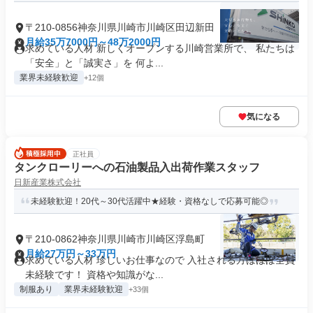
〒210-0856神奈川県川崎市川崎区田辺新田
月給35万7000円～48万2000円
求めている人材 新しくオープンする川崎営業所で、 私たちは
「安全」と「誠実さ」を 何よ...
業界未経験歓迎
+12個
気になる
正社員
タンクローリーへの石油製品入出荷作業スタッフ
日新産業株式会社
未経験歓迎！20代～30代活躍中★経験・資格なしで応募可能◎
〒210-0862神奈川県川崎市川崎区浮島町
月給27万円～33万円
求めている人材 珍しいお仕事なので 入社される方はほぼ全員
未経験です！ 資格や知識がな...
制服あり
業界未経験歓迎
+33個