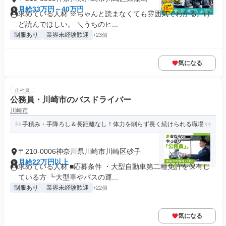
月給33万円～40万円
求めている人材 ※ちゃんと読まなくても雰囲気でわかる。け
ど読んでほしい。 ＼うちのヒ...
制服あり
業界未経験歓迎
+23個
気になる
正社員
公務員・川崎市のバスドライバー
川崎市
手積み・手降ろし＆長距離なし！体力を削らず長く続けられる職場
〒210-0006神奈川県川崎市川崎区砂子
月給22万円以上
求めている人材 ■応募条件 ・大型自動車第二種免許を保有し
ている方 ┗大型車やバスの運...
制服あり
業界未経験歓迎
+22個
気になる