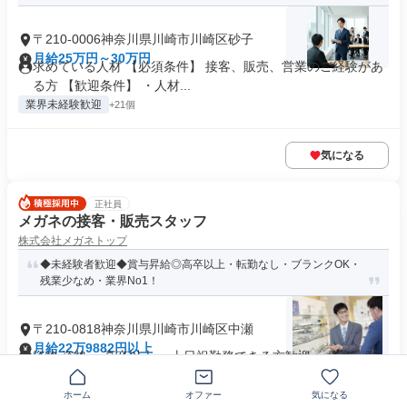
〒210-0006神奈川県川崎市川崎区砂子
月給25万円～30万円
求めている人材 【必須条件】 接客、販売、営業のご経験があ
る方 【歓迎条件】 ・人材...
業界未経験歓迎
+21個
気になる
正社員
メガネの接客・販売スタッフ
株式会社メガネトップ
◆未経験者歓迎◆賞与昇給◎高卒以上・転勤なし・ブランクOK・
残業少なめ・業界No1！
〒210-0818神奈川県川崎市川崎区中瀬
月給22万9882円以上
資格 資格 ・高卒以上 ・土日祝勤務できる方歓迎 ・接客・販
売未経験者歓迎 ・ダブルワ...
業界未経験歓迎
+12個
ホーム
オファー
気になる