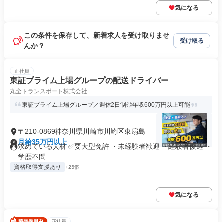
気になる
この条件を保存して、新着求人を受け取りませ
受け取る
んか？
正社員
東証プライム上場グループの配送ドライバー
丸全トランスポート株式会社
東証プライム上場グループ／週休2日制◎年収600万円以上可能
〒210-0869神奈川県川崎市川崎区東扇島
月給35万円以上
求めている人材 ✅要大型免許 ・未経験者歓迎 ・経験者優遇 ・
学歴不問
資格取得支援あり
+23個
気になる
正社員