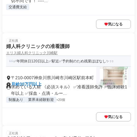
切不問です！ ----...
交通費支給
気になる
正社員
婦人科クリニックの准看護師
エリス婦人科クリニック川崎駅
✅年間休日120日以上✅駅近✅予約制のため残業ほぼなし✨
〒210-0007神奈川県川崎市川崎区駅前本町
月給30万円以上
求めている人材 《必須スキル》 ✅准看護師免許 ✅臨床経験1
年以上 ✅採血・点滴・ルー...
制服あり
業界未経験歓迎
+20個
気になる
正社員