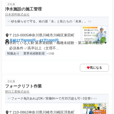
正社員
浄水施設の施工管理
日本原料株式会社
砂を蘇らせて守る、命の源「水」と私たちの「未来」。
〒210-0005神奈川県川崎市川崎区東田町
月給27万6000円～43万1000円
求めている人材 業界未経験・職種未経験・第二新卒大歓迎 ▼
必須条件 ✅高卒以上（文理不...
制服あり
業界未経験歓迎
+19個
気になる
正社員
フォークリフト作業
朝日工業株式会社
フォーク免許あればOK✅実働6h〜で月35万超も可✨3交替✨
〒210-0862神奈川県川崎市川崎区浮島町