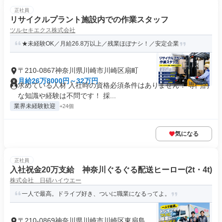
正社員
リサイクルプラント施設内での作業スタッフ
ツルセキエクス株式会社
★未経験OK／月給26.8万以上／残業ほぼナシ！／安定企業
〒210-0867神奈川県川崎市川崎区扇町
月給26万8000円～32万円
求めている人材 入社時の資格必須条件はありません！ 専門的
な知識や経験は不問です！ 採...
業界未経験歓迎
+24個
気になる
正社員
入社祝金20万支給 神奈川ぐるぐる配送ヒーロー(2t・4t)
株式会社 日硝ハイウエー
一人で最高。ドライブ好き、ついに職業になるってよ。
〒210-0869神奈川県川崎市川崎区東扇島