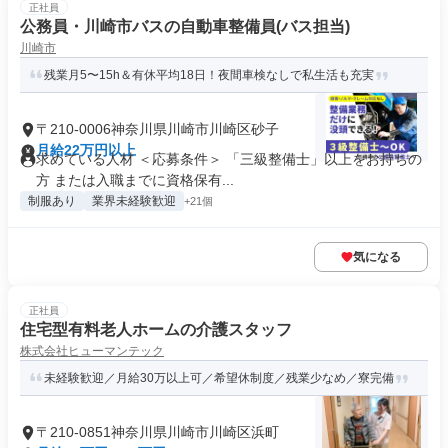
正社員
公務員・川崎市バスの自動車整備員(バス担当)
川崎市
残業月5〜15h＆有休平均18日！夜間車検なしで私生活も充実
〒210-0006神奈川県川崎市川崎区砂子
月給22万円以上
求めている人材 ＜応募条件＞ 「三級整備士」以上をお持ちの
方 または入職までに資格保有...
制服あり
業界未経験歓迎
+21個
気になる
正社員
住宅型有料老人ホームの介護スタッフ
株式会社ヒューマンテック
未経験歓迎／月給30万以上可／希望休制度／残業少なめ／寮完備
〒210-0851神奈川県川崎市川崎区浜町