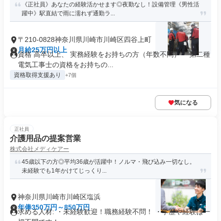
《正社員》あなたの経験活かせます◎夜勤なし！設備管理《男性活
躍中》駅直結で雨に濡れず通勤ラ...
〒210-0828神奈川県川崎市川崎区四谷上町
月給25万円以上
資格 高卒以上、 実務経験をお持ちの方（年数不問）・ 第二種
電気工事士の資格をお持ちの...
資格取得支援あり
+7個
気になる
正社員
介護用品の提案営業
株式会社メディケアー
45歳以下の方◎平均36歳が活躍中！ノルマ・飛び込み一切なし。
未経験でも1年かけてじっくり...
神奈川県川崎市川崎区塩浜
年俸350万円～850万円
求める人材: ・未経験歓迎！職務経験不問！ ・学歴や経験は一