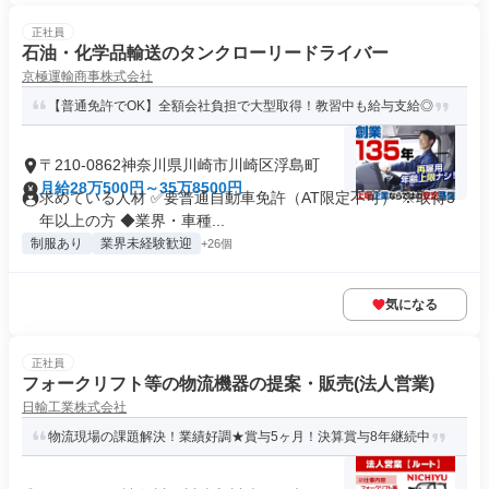
正社員
石油・化学品輸送のタンクローリードライバー
京極運輸商事株式会社
【普通免許でOK】全額会社負担で大型取得！教習中も給与支給◎
〒210-0862神奈川県川崎市川崎区浮島町
月給28万500円～35万8500円
求めている人材 ✅要普通自動車免許（AT限定不可） ※取得3
年以上の方 ◆業界・車種...
制服あり
業界未経験歓迎
+26個
気になる
正社員
フォークリフト等の物流機器の提案・販売(法人営業)
日輸工業株式会社
物流現場の課題解決！業績好調★賞与5ヶ月！決算賞与8年継続中