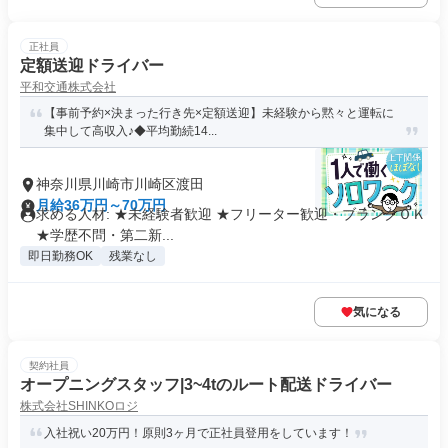
正社員
定額送迎ドライバー
平和交通株式会社
【事前予約×決まった行き先×定額送迎】未経験から黙々と運転に
集中して高収入♪◆平均勤続14...
神奈川県川崎市川崎区渡田
月給36万円～70万円
求める人材: ★未経験者歓迎 ★フリーター歓迎・ブランクＯＫ
★学歴不問・第二新...
即日勤務OK
残業なし
気になる
契約社員
オープニングスタッフ|3~4tのルート配送ドライバー
株式会社SHINKOロジ
入社祝い20万円！原則3ヶ月で正社員登用をしています！