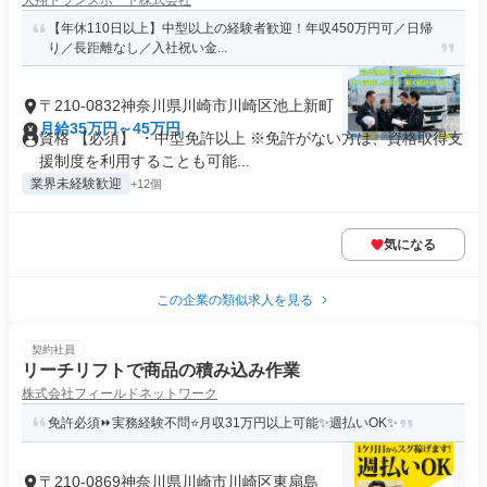
大翔トランスポート株式会社
【年休110日以上】中型以上の経験者歓迎！年収450万円可／日帰
り／長距離なし／入社祝い金...
〒210-0832神奈川県川崎市川崎区池上新町
月給35万円～45万円
資格 【必須】 ・中型免許以上 ※免許がない方は、資格取得支
援制度を利用することも可能...
業界未経験歓迎
+12個
気になる
この企業の類似求人を見る
契約社員
リーチリフトで商品の積み込み作業
株式会社フィールドネットワーク
免許必須⏩実務経験不問⭐月収31万円以上可能✨週払いOK✨
〒210-0869神奈川県川崎市川崎区東扇島