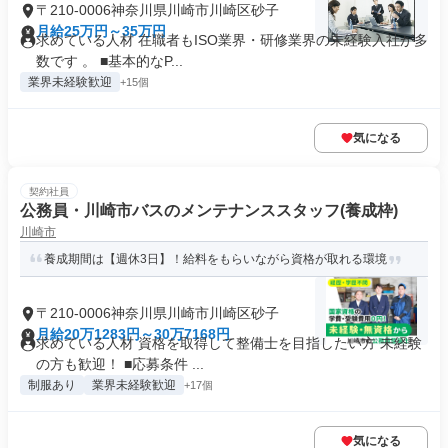
〒210-0006神奈川県川崎市川崎区砂子
月給25万円～35万円
求めている人材 在職者もISO業界・研修業界の未経験入社が多
数です 。 ■基本的なP...
業界未経験歓迎
+15個
気になる
契約社員
公務員・川崎市バスのメンテナンススタッフ(養成枠)
川崎市
養成期間は【週休3日】！給料をもらいながら資格が取れる環境
〒210-0006神奈川県川崎市川崎区砂子
月給20万1283円～30万7168円
求めている人材 資格を取得して整備士を目指したい方 未経験
の方も歓迎！ ■応募条件 ...
制服あり
業界未経験歓迎
+17個
気になる