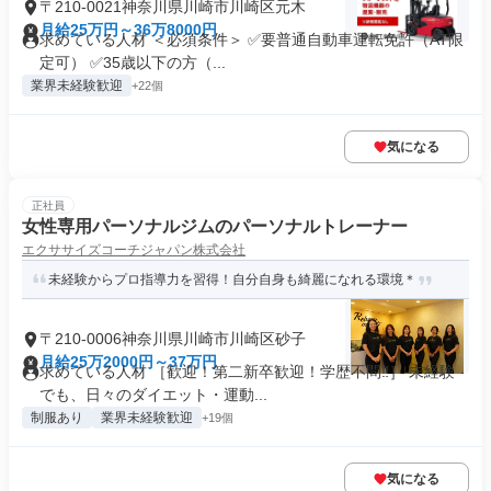
〒210-0021神奈川県川崎市川崎区元木
月給25万円～36万8000円
求めている人材 ＜必須条件＞ ✅要普通自動車運転免許（AT限
定可） ✅35歳以下の方（...
業界未経験歓迎
+22個
気になる
正社員
女性専用パーソナルジムのパーソナルトレーナー
エクササイズコーチジャパン株式会社
未経験からプロ指導力を習得！自分自身も綺麗になれる環境＊
〒210-0006神奈川県川崎市川崎区砂子
月給25万2000円～37万円
求めている人材 ［歓迎！第二新卒歓迎！学歴不問‼］ 未経験
でも、日々のダイエット・運動...
制服あり
業界未経験歓迎
+19個
気になる