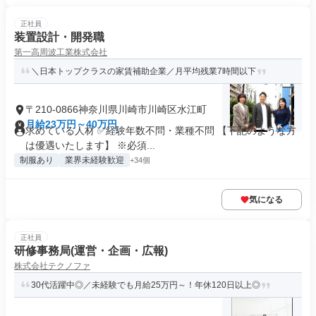
正社員
装置設計・開発職
第一高周波工業株式会社
＼日本トップクラスの家賃補助企業／月平均残業7時間以下
〒210-0866神奈川県川崎市川崎区水江町
月給23万円～40万円
求めている人材 ✅経験年数不問・業種不問 【下記のような方
は優遇いたします】 ※必須...
制服あり
業界未経験歓迎
+34個
気になる
正社員
研修事務局(運営・企画・広報)
株式会社テクノファ
30代活躍中◎／未経験でも月給25万円～！年休120日以上◎