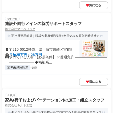
気になる
契約社員
施設外同行メインの就労サポートスタッフ
株式会社マーベリック
正社員登用前提｜現場作業3時間程度⭐土日休み＆原則定時退社✨
〒210-0012神奈川県川崎市川崎区宮前町
月給25万円～28万円
求めている人材 【必須条件】 ✅普通免許 ―――――――――
――――――― ◆福祉系...
業界未経験歓迎
+15個
気になる
正社員
家具(椅子およびパーテーション)の加工・組立スタッフ
株式会社キルト工芸
モノづくりを仕事に✨未経験からプロになる！家具の製造スタッフ