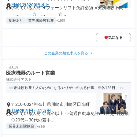
日給1万3200円以上
求めている人材 ⏩フォークリフト免許必須 ⭐実務経験不問！
・…━━━☆・…━━━☆...
制服あり
業界未経験歓迎
+19個
気になる
この企業の類似求人を見る
正社員
医療機器のルート営業
株式会社アスト
未経験歓迎！人のためになるやりがいのある仕事。年休125日。
〒210-0024神奈川県川崎市川崎区日進町
月給25万円～41万円
求めている人材 ◇高卒以上 ◇普通自動車免許(AT限定可)必須
◇20代～30代の若手...
業界未経験歓迎
+21個