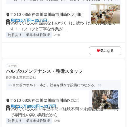
〒210-0858神奈川県川崎市川崎区大川町
月給25万円～35万円
求めている人材 誠実なものづくりに 携わりたい方大歓迎で
す！ コツコツと丁寧な作業が ...
制服あり
業界未経験歓迎
+25個
気になる
正社員
バルブのメンテナンス・整備スタッフ
鈴木弁工業株式会社
目の前のボルト一本が、社会を動かす設備につながる。
〒210-0826神奈川県川崎市川崎区塩浜
月給25万6000円～43万円
求めている人材 ✅学歴不問 ✅経験不問 ✅未経験歓迎 ∟ニッチ
で専門性の高い業種だから...
制服あり
業界未経験歓迎
+33個