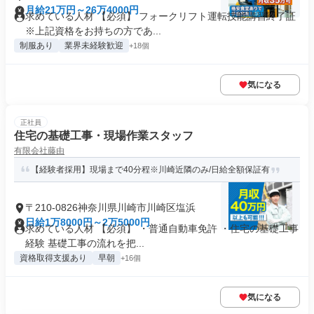
月給21万円～26万4000円
求めている人材 【必須】 フォークリフト運転技能講習終了証
※上記資格をお持ちの方であ...
制服あり
業界未経験歓迎
+18個
気になる
正社員
住宅の基礎工事・現場作業スタッフ
有限会社藤由
【経験者採用】現場まで40分程※川崎近隣のみ/日給全額保証有
〒210-0826神奈川県川崎市川崎区塩浜
日給1万8000円～2万5000円
求めている人材 【必須】 ・普通自動車免許 ・住宅の基礎工事
経験 基礎工事の流れを把...
資格取得支援あり
早朝
+16個
気になる