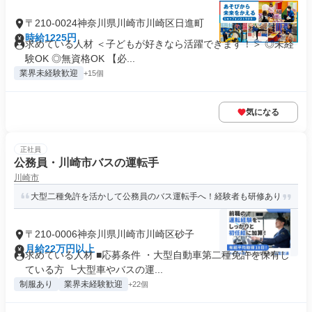
〒210-0024神奈川県川崎市川崎区日進町
時給1225円
求めている人材 ＜子どもが好きなら活躍できます！＞ ◎未経
験OK ◎無資格OK 【必...
業界未経験歓迎
+15個
気になる
正社員
公務員・川崎市バスの運転手
川崎市
大型二種免許を活かして公務員のバス運転手へ！経験者も研修あり
〒210-0006神奈川県川崎市川崎区砂子
月給22万円以上
求めている人材 ■応募条件 ・大型自動車第二種免許を保有し
ている方 ┗大型車やバスの運...
制服あり
業界未経験歓迎
+22個