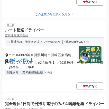
気になる
この企業の類似求人を見る
正社員
ルート配送ドライバー
吉川運輸株式会社
普通免許│月収45万以上│バラ積みなし│4勤3休相談OK！
〒210-0869神奈川県川崎市川崎区東扇島
月給37万円以上
求めている人材 【 必須条件 】 ✅普通免許（AT限定可） 【 優
遇条件 】 ・中型...
制服あり
業界未経験歓迎
+37個
気になる
正社員
完全週休2日制で日帰り運行のみの4t地場配送ドライバー