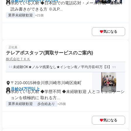
月給19万9000円～25万円
求めている人材 ◆日本語での電話応対・メール作成・書類の
読み書きができる方 ※JLP...
業界未経験歓迎
+21個
気になる
正社員
テレアポスタッフ(買取サービスのご案内)
株式会社ＴＫＫ
未経験OK★ノルマ残業なし★インセン有／平均月収40万【3】
〒210-0015神奈川県川崎市川崎区南町
月給24万円以上
求めている人材 ◆学歴不問 ◆未経験歓迎 人とコミュニケーシ
ョンを積極的に 取れる方...
業界未経験歓迎
歩合給あり
+25個
気になる