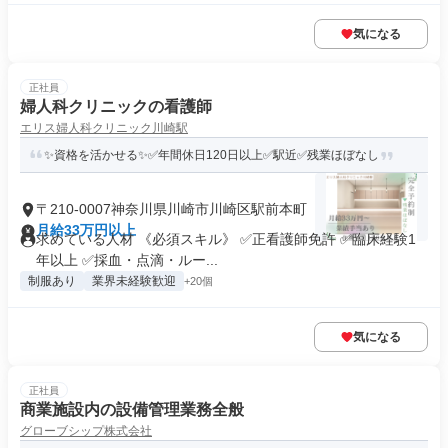
気になる
正社員
婦人科クリニックの看護師
エリス婦人科クリニック川崎駅
✨資格を活かせる✨✅年間休日120日以上✅駅近✅残業ほぼなし
〒210-0007神奈川県川崎市川崎区駅前本町
月給33万円以上
求めている人材 《必須スキル》 ✅正看護師免許 ✅臨床経験1
年以上 ✅採血・点滴・ルー...
制服あり
業界未経験歓迎
+20個
気になる
正社員
商業施設内の設備管理業務全般
グローブシップ株式会社