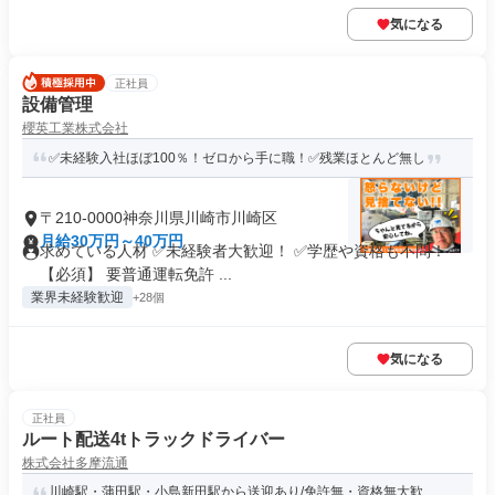
気になる
正社員
設備管理
櫻英工業株式会社
✅未経験入社ほぼ100％！ゼロから手に職！✅残業ほとんど無し
〒210-0000神奈川県川崎市川崎区
月給30万円～40万円
求めている人材 ✅未経験者大歓迎！ ✅学歴や資格も不問！
【必須】 要普通運転免許 ...
業界未経験歓迎
+28個
気になる
正社員
ルート配送4tトラックドライバー
株式会社多摩流通
川崎駅・蒲田駅・小島新田駅から送迎あり/免許無・資格無大歓