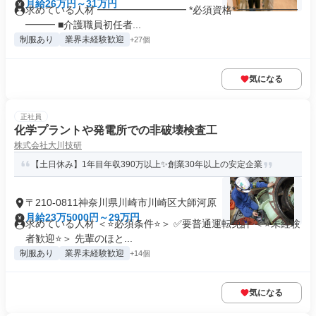
月給26万円～31万円
求めている人材 ━━━━━━━━━ *必須資格* ━━━━━━
━━━ ■介護職員初任者...
制服あり
業界未経験歓迎
+27個
気になる
正社員
化学プラントや発電所での非破壊検査工
株式会社大川技研
【土日休み】1年目年収390万以上✨創業30年以上の安定企業
〒210-0811神奈川県川崎市川崎区大師河原
月給23万5000円～29万円
求めている人材 ＜⭐必須条件⭐＞ ✅要普通運転免許 ＜⭐未経験
者歓迎⭐＞ 先輩のほと...
制服あり
業界未経験歓迎
+14個
気になる