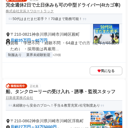
完全週休2日で土日休みも可の中型ドライバー(4tカゴ車)
株式会社京浜スワロートラック
50代はまだまだ若手？！70歳まで勤務可能！
〒210-0821神奈川県川崎市川崎区殿町
月給35万円～40万円
資格 ・学歴不問 ・経験不問 ・64歳までの方（定年が65歳の
ため） ・採用後は再雇用...
制服あり
業界未経験歓迎
+29個
気になる
正社員
船、タンクローリーの受け入れ・誘導・監視スタッフ
日新産業株式会社
未経験から安全のプロへ！手当＆教育充実♪社宅制度あり
〒210-0862神奈川県川崎市川崎区浮島町
月給27万円～33万5000円