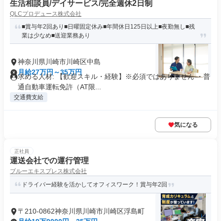
生活相談員/デイサービス/完全週休2日制
QLCプロデュース株式会社
■賞与年2回あり■日曜固定休み■年間休日125日以上■夜勤無し■残
業は少なめ■送迎業務あり
神奈川県川崎市川崎区中島
月給27万円～35万円
求める人材: 【歓迎スキル・経験】※必須ではありません ・普
通自動車運転免許（AT限...
交通費支給
気になる
正社員
運送会社での運行管理
ブルーエキスプレス株式会社
ドライバー経験を活かしてオフィスワーク！賞与年2回
〒210-0862神奈川県川崎市川崎区浮島町