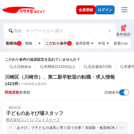
会員登録
ログイン
職種・キーワードから探す
条件保存
勤務地
職種
こだわり条件
雇用形態
年収
新着のみ
1
1
こだわり条件の追加設定を忘れていませんか？
土日祝休み
年間休日120日以上
完全週休2日制
学歴
川崎区（川崎市）、第二新卒歓迎の転職・求人情報
1423
件
1
〜
100
件目を表示中
関連度順
新着順
詳細表示
契約社員
子どものあそび場スタッフ
株式会社コンパンプレイスケープ
「あそび」で子どもの成長に寄り添う仕事！未経験・無資格OK！