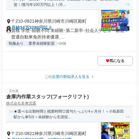
迎！/賞与年100万円以上！/月...
〒210-0821神奈川県川崎市川崎区殿町
月給34万3290円以上
資格 学歴･経験不問 未経験･第二新卒･社会人デビュー歓迎！
普通自動車免所持者優遇 ...
制服あり
業界未経験歓迎
+28個
気になる
この企業の類似求人を見る
正社員
倉庫内作業スタッフ(フォークリフト)
株式会社多摩流通
★選べる出勤時間と残業時間◎賞与たっぷり4ヶ月分！＜小島新田
駅から車5分＞未経験から生涯役...
〒210-0821神奈川県川崎市川崎区殿町