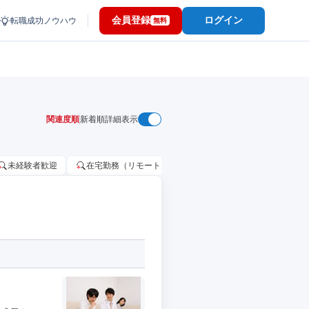
会員登録
ログイン
転職成功ノウハウ
無料
関連度順
新着順
詳細表示
未経験者歓迎
在宅勤務（リモートワーク）OK
家賃補助・住宅手当