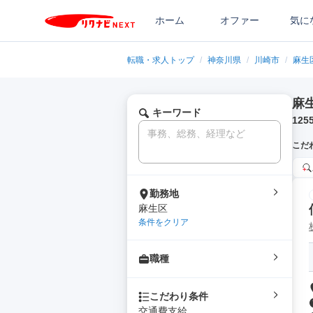
ホーム
オファー
気に
転職・求人トップ
/
神奈川県
/
川崎市
/
麻生
麻
キーワード
125
こだ
勤務地
麻生区
条件をクリア
職種
こだわり条件
交通費支給