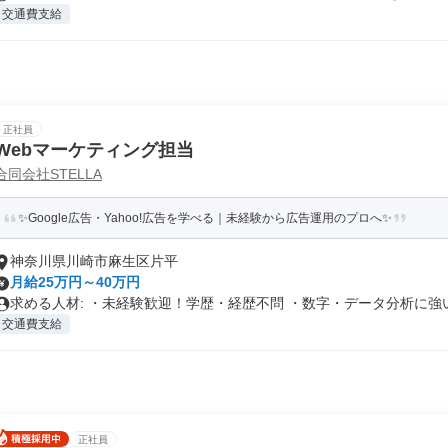
交通費支給
正社員
Webマーケティング担当
合同会社STELLA
✨Google広告・Yahoo!広告を学べる｜未経験から広告運用のプロへ✨
神奈川県川崎市麻生区片平
月給25万円～40万円
求める人材: ・未経験歓迎！学歴・経歴不問 ・数字・データ分析に強い.
交通費支給
正社員