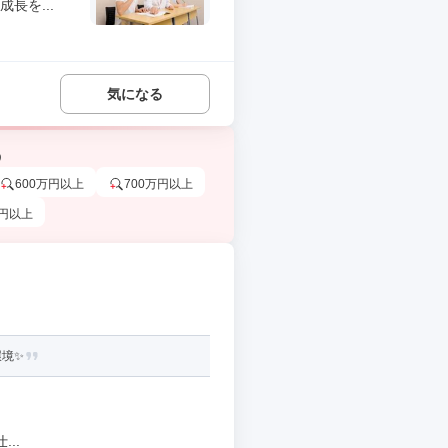
長を...
気になる
う
600万円以上
700万円以上
万円以上
環境✨
..