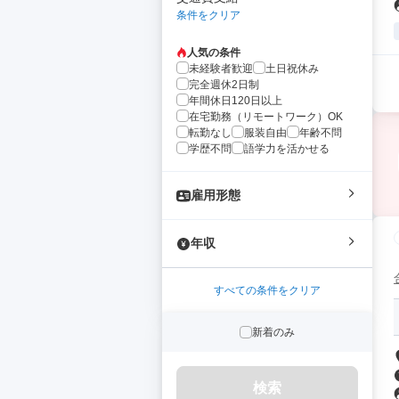
条件をクリア
人気の条件
未経験者歓迎
土日祝休み
完全週休2日制
年間休日120日以上
在宅勤務（リモートワーク）OK
転勤なし
服装自由
年齢不問
学歴不問
語学力を活かせる
雇用形態
年収
すべての条件をクリア
新着のみ
検索