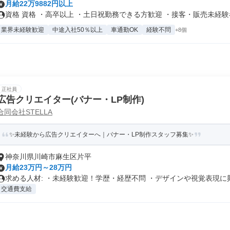
月給22万9882円以上
資格 資格 ・高卒以上 ・土日祝勤務できる方歓迎 ・接客・販売未経験者.
業界未経験歓迎
中途入社50％以上
車通勤OK
経験不問
+8個
正社員
広告クリエイター(バナー・LP制作)
合同会社STELLA
✨未経験から広告クリエイターへ｜バナー・LP制作スタッフ募集✨
神奈川県川崎市麻生区片平
月給23万円～28万円
求める人材: ・未経験歓迎！学歴・経歴不問 ・デザインや視覚表現に興.
交通費支給