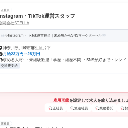
正社員
Instagram・TikTok運営スタッフ
合同会社STELLA
✨Instagram・TikTok運営担当｜未経験からSNSマーケターへ✨
神奈川県川崎市麻生区片平
月給23万円～28万円
求める人材: ・未経験歓迎！学歴・経歴不問 ・SNSが好きでトレンド..
交通費支給
雇用形態
を設定して求人を絞り込みまし
正社員
派遣社員
業務委託
契
正社員