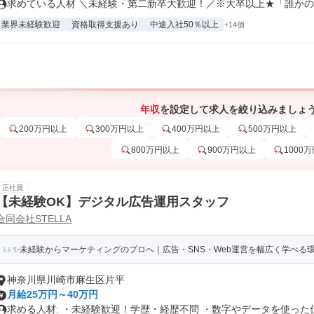
求めている人材 ＼未経験・第二新卒大歓迎！／※大卒以上★「誰かの成
業界未経験歓迎
資格取得支援あり
中途入社50％以上
+14個
年収
を設定して求人を絞り込みましょ
200万円以上
300万円以上
400万円以上
500万円以上
800万円以上
900万円以上
1000
正社員
【未経験OK】デジタル広告運用スタッフ
合同会社STELLA
✨未経験からマーケティングのプロへ｜広告・SNS・Web運営を幅広く学べる
神奈川県川崎市麻生区片平
月給25万円～40万円
求める人材: ・未経験歓迎！学歴・経歴不問 ・数字やデータを使った仕.