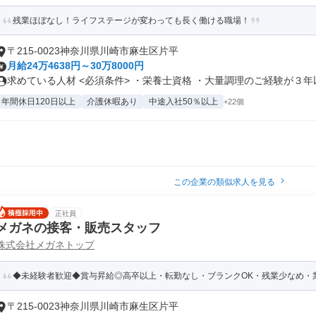
残業ほぼなし！ライフステージが変わっても長く働ける職場！
〒215-0023神奈川県川崎市麻生区片平
月給24万4638円～30万8000円
求めている人材 <必須条件> ・栄養士資格 ・大量調理のご経験が３年以.
年間休日120日以上
介護休暇あり
中途入社50％以上
+22個
この企業の類似求人を見る
正社員
メガネの接客・販売スタッフ
株式会社メガネトップ
◆未経験者歓迎◆賞与昇給◎高卒以上・転勤なし・ブランクOK・残業少なめ・業
〒215-0023神奈川県川崎市麻生区片平