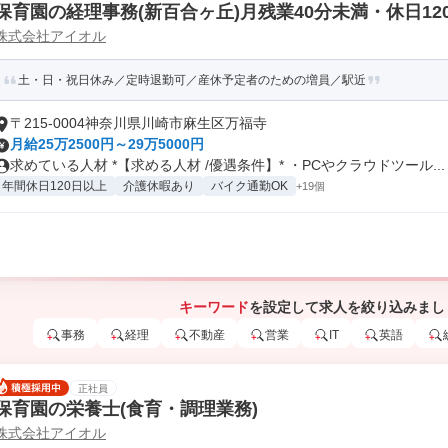
保育園の経理事務(新百合ヶ丘)月残業40分未満・休日12
株式会社アイオル
土・日・祝日休み／定時退勤可／産休予定者のための増員／駅近
〒215-0004神奈川県川崎市麻生区万福寺
月給25万2500円～29万5000円
求めている人材 *【求める人材 /優遇条件】* ・PCやクラウドツール...
年間休日120日以上
介護休暇あり
バイク通勤OK
+19個
キーワード
を設定して求人を絞り込みまし
事務
経理
不動産
営業
IT
英語
正社員
保育園の栄養士(食育・調理業務)
株式会社アイオル