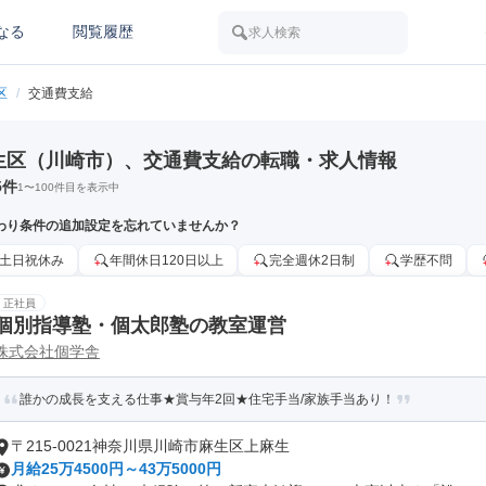
なる
閲覧履歴
求人検索
区
/
交通費支給
生区（川崎市）、交通費支給の転職・求人情報
5
件
1
〜
100
件目を表示中
わり条件の追加設定を忘れていませんか？
土日祝休み
年間休日120日以上
完全週休2日制
学歴不問
正社員
個別指導塾・個太郎塾の教室運営
株式会社個学舎
誰かの成長を支える仕事★賞与年2回★住宅手当/家族手当あり！
〒215-0021神奈川県川崎市麻生区上麻生
月給25万4500円～43万5000円