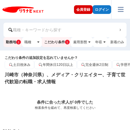
会員登録
ログイン
職種・キーワードから探す
勤務地
職種
こだわり条件
雇用形態
年収
新着のみ
1
1
こだわり条件の追加設定を忘れていませんか？
土日祝休み
年間休日120日以上
完全週休2日制
学歴
川崎市（神奈川県）、メディア・クリエイター、子育て世
代歓迎の転職・求人情報
条件に合った求人が 0件でした
検索条件を緩めて、再度検索してください