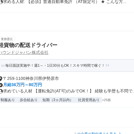
求める人材: 【必須】普通自動車免許 （AT限定可） ★ こんな方...
業務委託
軽貨物の配送ドライバー
ハウンドジャパン株式会社
毎日面談実施中！週1～・1日30分もOK！スキマ時間で稼ぐ！
〒259-1100神奈川県伊勢原市
月給36万円～80万円
求めている人材 【運転免許(AT可)のみでOK！】 経験も学歴も不問で..
制服あり
歩合給あり
短期（3ヵ月以内）
社員登用あり
+25個