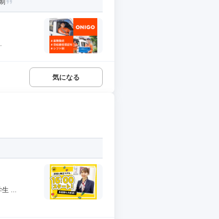
制
.
気になる
...