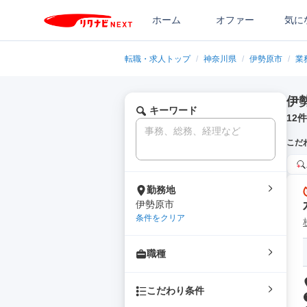
ホーム
オファー
気に
転職・求人トップ
/
神奈川県
/
伊勢原市
/
業
伊
キーワード
12
件
こだ
勤務地
伊勢原市
条件をクリア
職種
こだわり条件