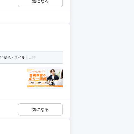
気になる
️髪色・ネイル・...
気になる