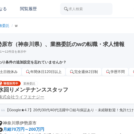
なる
閲覧履歴
求人検索
務委託
/
w
勢原市（神奈川県）、業務委託のwの転職・求人情報
1
〜
12
件目を表示中
わり条件の追加設定を忘れていませんか？
土日祝休み
年間休日120日以上
完全週休2日制
学歴不問
業務委託
水回りメンテナンススタッフ
株式会社ライフエナジー
【Google★4.7】20代/30代/40代活躍中◎給与保証あり・未経験歓迎！免許だけで
神奈川県伊勢原市
月給70万円～200万円