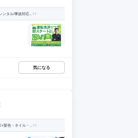
ンタル/事故対応...
気になる
校
️髪色・ネイル・...