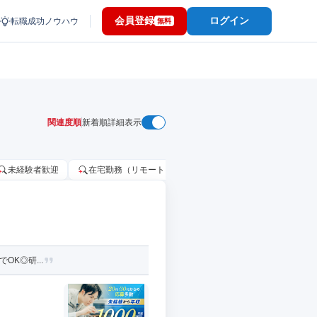
会員登録
ログイン
転職成功ノウハウ
無料
関連度順
新着順
詳細表示
未経験者歓迎
在宅勤務（リモートワーク）OK
家賃補助・住宅手当
OK◎研...