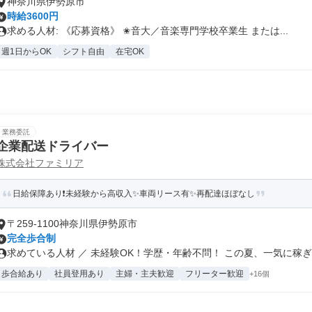
神奈川県伊勢原市
時給3600円
求める人材: 《応募資格》 ✬音大／音楽専門学校卒業生 または...
週1日からOK
シフト自由
在宅OK
業務委託
企業配送ドライバー
株式会社ファミリア
日給保障あり❗未経験から高収入✨車両リース有✨再配達ほぼなし
〒259-1100神奈川県伊勢原市
完全歩合制
求めている人材 ／ 未経験OK！学歴・年齢不問！ この夏、一気に稼ぎま
歩合給あり
社員登用あり
主婦・主夫歓迎
フリーター歓迎
+16個