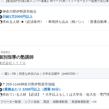
【配送部門の第1期メンバー募集】WワークOK✅イトーヨーカドー提携で安心体
神奈川県伊勢原市桜台
日給1万2000円以上
求める人材: ■《必須条件》 ・車両持ち込み（軽バン） ・普通自動車..
業務委託
個別指導の塾講師
株式会社ＩＴＴＯ
週1～OK｜得意な科目のみ｜大学生活躍中（jmk0156)
〒259-1144神奈川県伊勢原市池端
1業務あたり 2288円以上（授業 80分）
求めている人材 【必須】 ＊大卒以上もしくは大学生・短大生・専門学生 
フリーター歓迎
シフト自由
英語
経験者歓迎
有資格者歓迎
+4個