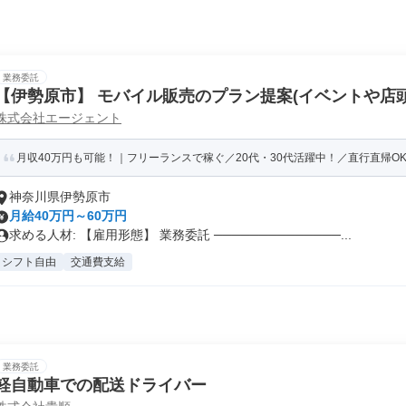
業務委託
【伊勢原市】 モバイル販売のプラン提案(イベントや店頭
株式会社エージェント
1/PPT)
月収40万円も可能！｜フリーランスで稼ぐ／20代・30代活躍中！／直行直帰OK
神奈川県伊勢原市
月給40万円～60万円
求める人材: 【雇用形態】 業務委託 ──────────────...
シフト自由
交通費支給
業務委託
軽自動車での配送ドライバー