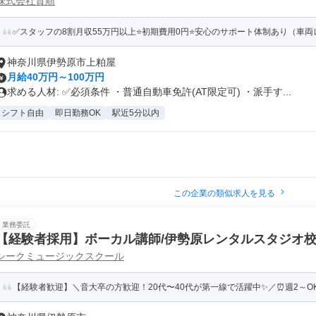
株式会社貴順
✅スタッフの8割月収55万円以上⭐️初期費用0円⭐️安心のサポート体制あり（車両レ
神奈川県伊勢原市上粕屋
月給40万円～100万円
求める人材: ✅️必須条件 ・普通自動車免許(AT限定可) ・派手す...
シフト自由
即日勤務OK
駅近5分以内
この企業の類似求人を見る
業務委託
【経験者採用】ボーカル講師/伊勢原レンタルスタジオ
シークミュージックスクール
【経験者歓迎】＼音大卒の方歓迎！20代〜40代が第一線で活躍中✨️／⏰週2～OK⭐