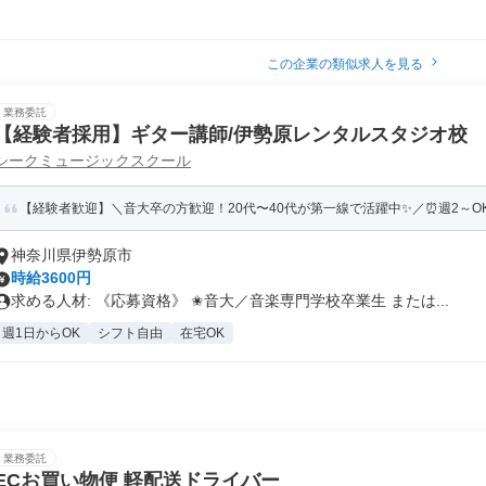
この企業の類似求人を見る
業務委託
【経験者採用】ギター講師/伊勢原レンタルスタジオ校
シークミュージックスクール
【経験者歓迎】＼音大卒の方歓迎！20代〜40代が第一線で活躍中✨️／⏰週2～OK⭐
神奈川県伊勢原市
時給3600円
求める人材: 《応募資格》 ✬音大／音楽専門学校卒業生 または...
週1日からOK
シフト自由
在宅OK
業務委託
ECお買い物便 軽配送ドライバー