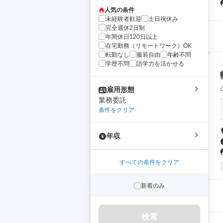
人気の条件
未経験者歓迎
土日祝休み
完全週休2日制
年間休日120日以上
在宅勤務（リモートワーク）OK
転勤なし
服装自由
年齢不問
学歴不問
語学力を活かせる
雇用形態
業務委託
条件をクリア
年収
すべての条件をクリア
新着のみ
検索