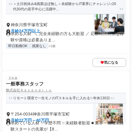
＜土日祝休み&残業ほぼ無し＞未経験からIT業界にチャレンジ♪20
代30代の若手中心に活躍中...
神奈川県平塚市宝町
月給24万円以上
求める人材: ＼ 完全未経験の方も大歓迎 ／ 応募時に特別な経
験や資格は必要ありま...
即日勤務OK
残業なし
+1個
気になる
正社員
一般事務スタッフ
株式会社Ａｓｃｅｎｄｒｉｘ
リモート環境で一生モノのITスキルを手に入れる✨年休130日
〒254-0034神奈川県平塚市宝町
月給22万円～40万円
求めている人材 ✨学歴不問 ✨未経験者歓迎 ■ 業界・職種未経
験スタートの先輩が【8...