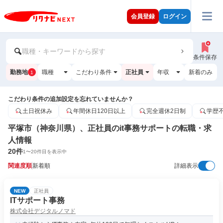
会員登録
ログイン
職種・キーワードから探す
条件保存
勤務地
職種
こだわり条件
正社員
年収
新着のみ
1
こだわり条件の追加設定を忘れていませんか？
土日祝休み
年間休日120日以上
完全週休2日制
学歴
平塚市（神奈川県）、正社員のit事務サポートの転職・求
人情報
20
件
1
〜
20
件目を表示中
関連度順
新着順
詳細表示
NEW
正社員
ITサポート事務
株式会社デジタルノマド