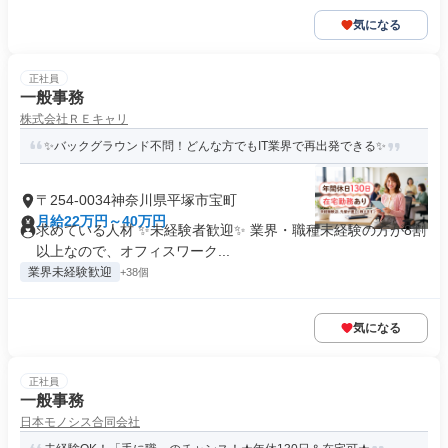
気になる
正社員
一般事務
株式会社ＲＥキャリ
✨バックグラウンド不問！どんな方でもIT業界で再出発できる✨
〒254-0034神奈川県平塚市宝町
月給22万円～40万円
求めている人材 ✨未経験者歓迎✨ 業界・職種未経験の方が8割
以上なので、オフィスワーク...
業界未経験歓迎
+38個
気になる
正社員
一般事務
日本モノシス合同会社