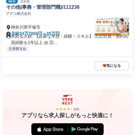
NEW
正社員
その他(事務・管理部門職)/111236
アデコ株式会社
神奈川県平塚市
月給24万7000円～29万円
求める人材: 【必要な学歴・経験・スキル】 ①正社員・契約社
員経験を1年以上 @ ②...
交通費支給
気になる
無料
アプリなら求人探しがもっと快適に！