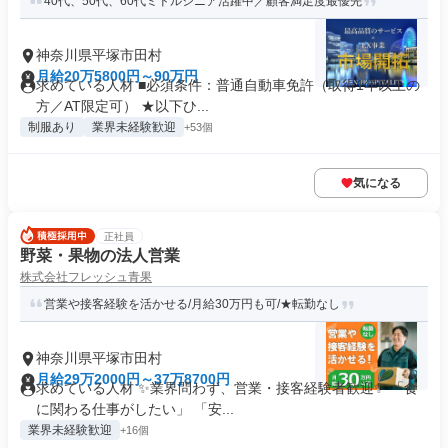
40代、50代、60代ミドルシニア活躍中／顧客満足度最優先
神奈川県平塚市田村
月給20万5800円～90万円
求めている人材 ■必須条件：普通自動車免許（取得1年以上の
方／AT限定可） ★以下ひ...
制服あり
業界未経験歓迎
+53個
気になる
正社員
野菜・果物の法人営業
株式会社フレッシュ青果
営業や接客経験を活かせる/月給30万円も可/★転勤なし
神奈川県平塚市田村
月給29万2000円～37万8700円
求めている人材 ✨業界問わず、営業・接客経験者歓迎✨ 「食
に関わる仕事がしたい」 「安...
業界未経験歓迎
+16個