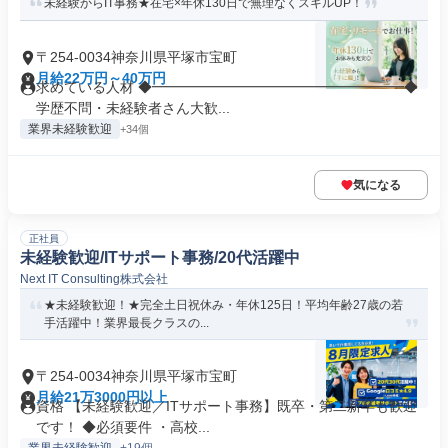
未経験からIT事務★在宅×年休130日で無理なくスキルUP！
〒254-0034神奈川県平塚市宝町
月給22万円～40万円
求めている人材 ◆━━━━━━━━━━━━━━━━━━◆
学歴不問・未経験者さん大歓...
業界未経験歓迎
+34個
気になる
正社員
未経験歓迎/ITサポート事務/20代活躍中
Next IT Consulting株式会社
★未経験歓迎！★完全土日祝休み・年休125日！平均年齢27歳の若
手活躍中！業界最長クラスの...
〒254-0034神奈川県平塚市宝町
月給21万3000円以上
資格 【未経験歓迎／ITサポート事務】既卒・第二新卒も歓迎
です！ ◆必須要件 ・高校...