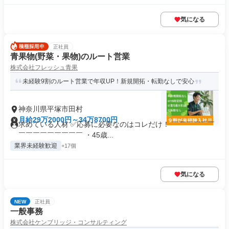
気になる
正社員
青果物(野菜・果物)のルート営業
株式会社フレッシュ青果
未経験9割のルート営業で年収UP！新規開拓・転勤なしで安心
神奈川県平塚市田村
月給29万2000円～34万8700円
求めている人材 ✅応募に必要なのはコレだけ！ ￣￣￣￣￣￣
￣￣￣￣￣￣￣￣￣ ・45歳...
業界未経験歓迎
+17個
気になる
NEW
正社員
一般事務
株式会社ケンブリッジ・コンサルティング