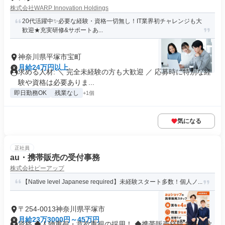
株式会社WARP Innovation Holdings
20代活躍中✨必要な経験・資格一切無し！IT業界初チャレンジも大
歓迎★充実研修&サポートあ...
神奈川県平塚市宝町
月給24万円以上
求める人材: ＼ 完全未経験の方も大歓迎 ／ 応募時に特別な経
験や資格は必要ありま...
即日勤務OK
残業なし
+1個
気になる
正社員
au・携帯販売の受付事務
株式会社ピーアップ
【Native level Japanese required】未経験スタート多数！個人ノ...
〒254-0013神奈川県平塚市
月給23万3000円～45万円
資格 ◆人物重視・意欲重視の採用！ ◆携帯販売経験ある方歓