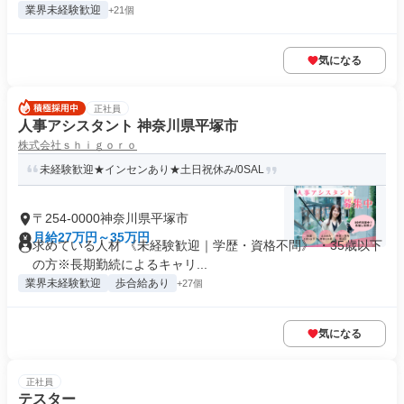
業界未経験歓迎
+21個
気になる
正社員
人事アシスタント 神奈川県平塚市
株式会社ｓｈｉｇｏｒｏ
未経験歓迎★インセンあり★土日祝休み/0SAL
〒254-0000神奈川県平塚市
月給27万円～35万円
求めている人材 《未経験歓迎｜学歴・資格不問》 ・35歳以下
の方※長期勤続によるキャリ...
業界未経験歓迎
歩合給あり
+27個
気になる
正社員
テスター