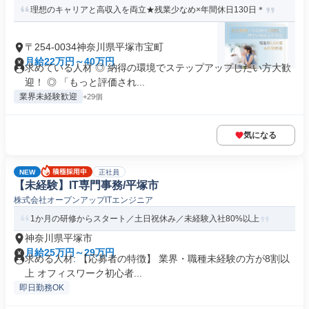
理想のキャリアと高収入を両立★残業少なめ×年間休日130日＊
〒254-0034神奈川県平塚市宝町
月給22万円～40万円
求めている人材 ◎ 納得の環境でステップアップしたい方大歓
迎！ ◎ 「もっと評価され...
業界未経験歓迎
+29個
気になる
NEW
正社員
【未経験】IT専門事務/平塚市
株式会社オープンアップITエンジニア
1か月の研修からスタート／土日祝休み／未経験入社80%以上
神奈川県平塚市
月給25万円～29万円
求める人材: 【応募者の特徴】 業界・職種未経験の方が8割以
上 オフィスワーク初心者...
即日勤務OK