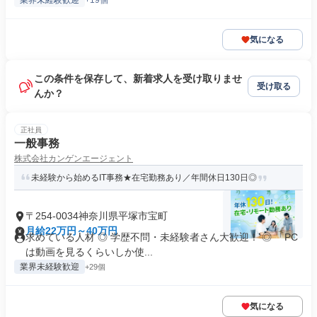
業界未経験歓迎
+19個
気になる
この条件を保存して、新着求人を受け取りませ
受け取る
んか？
正社員
一般事務
株式会社カンゲンエージェント
未経験から始めるIT事務★在宅勤務あり／年間休日130日◎
〒254-0034神奈川県平塚市宝町
月給22万円～40万円
求めている人材 ◎ 学歴不問・未経験者さん大歓迎！ ◎ 「PC
は動画を見るくらいしか使...
業界未経験歓迎
+29個
気になる