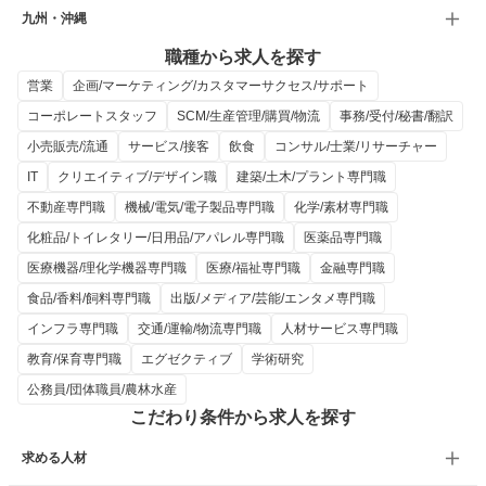
九州・沖縄
職種から求人を探す
営業
企画/マーケティング/カスタマーサクセス/サポート
コーポレートスタッフ
SCM/生産管理/購買/物流
事務/受付/秘書/翻訳
小売販売/流通
サービス/接客
飲食
コンサル/士業/リサーチャー
IT
クリエイティブ/デザイン職
建築/土木/プラント専門職
不動産専門職
機械/電気/電子製品専門職
化学/素材専門職
化粧品/トイレタリー/日用品/アパレル専門職
医薬品専門職
医療機器/理化学機器専門職
医療/福祉専門職
金融専門職
食品/香料/飼料専門職
出版/メディア/芸能/エンタメ専門職
インフラ専門職
交通/運輸/物流専門職
人材サービス専門職
教育/保育専門職
エグゼクティブ
学術研究
公務員/団体職員/農林水産
こだわり条件から求人を探す
求める人材