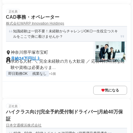
正社員
CAD事務・オペレーター
株式会社WARP Innovation Holdings
知識経験は一切不要！未経験からチャレンジOK◎一生役立つスキ
ルをここで身に着けませんか？
神奈川県平塚市宝町
月給24万円以上
求める人材: ＼ 完全未経験の方も大歓迎 ／ 応募時に特別な経
験や資格は必要ありま...
即日勤務OK
残業なし
+1個
気になる
正社員
ハイクラス向け|完全予約受付制ドライバー|月給40万保
証
日本交通横浜株式会社