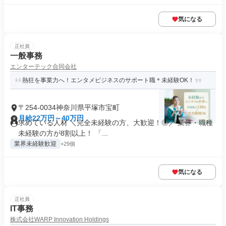
気になる
正社員
一般事務
エンターテック合同会社
熱狂を事業力へ！エンタメビジネスのサポート職＊未経験OK！
〒254-0034神奈川県平塚市宝町
月給22万円～40万円
求めている人材 ＼完全未経験の方、大歓迎！◎／ 業界・職種
未経験の方が8割以上！ 「...
業界未経験歓迎
+29個
気になる
正社員
IT事務
株式会社WARP Innovation Holdings