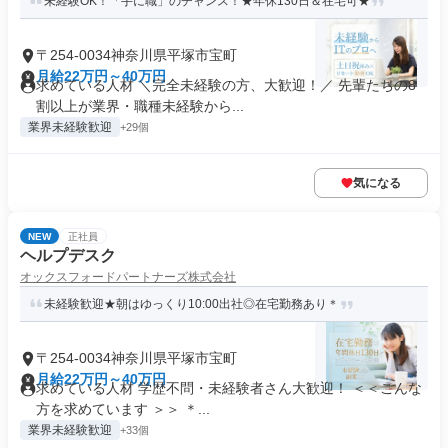
未経験OK！「手に職」のチャンス！★年休130日＆在宅可★
〒254-0034神奈川県平塚市宝町
月給22万円～40万円
求めている人材 ＼完全未経験の方、大歓迎！／ 先輩たちの8
割以上が業界・職種未経験から...
業界未経験歓迎
+29個
気になる
NEW
正社員
ヘルプデスク
オックスフォードパートナーズ株式会社
未経験歓迎★朝はゆっくり10:00出社◎在宅勤務あり＊
〒254-0034神奈川県平塚市宝町
月給22万円～40万円
求めている人材 学歴不問・未経験者さん大歓迎！ ＜＜こんな
方を求めています ＞＞ ＊...
業界未経験歓迎
+33個