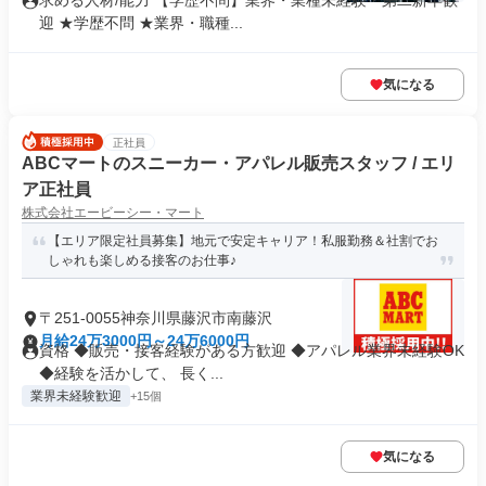
求める人材/能力 【学歴不問】業界・業種未経験・第⼆新卒歓
迎 ★学歴不問 ★業界・職種...
気になる
正社員
ABCマートのスニーカー・アパレル販売スタッフ / エリ
ア正社員
株式会社エービーシー・マート
【エリア限定社員募集】地元で安定キャリア！私服勤務＆社割でお
しゃれも楽しめる接客のお仕事♪
〒251-0055神奈川県藤沢市南藤沢
月給24万3000円～24万6000円
資格 ◆販売・接客経験がある方歓迎 ◆アパレル業界未経験OK
◆経験を活かして、 長く...
業界未経験歓迎
+15個
気になる