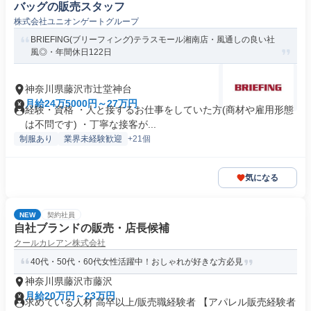
バッグの販売スタッフ
株式会社ユニオンゲートグループ
BRIEFING(ブリーフィング)テラスモール湘南店・風通しの良い社
風◎・年間休日122日
神奈川県藤沢市辻堂神台
月給24万5000円～27万円
経験・資格 ・人と接するお仕事をしていた方(商材や雇用形態
は不問です) ・丁寧な接客が...
制服あり
業界未経験歓迎
+21個
気になる
NEW
契約社員
自社ブランドの販売・店長候補
クールカレアン株式会社
40代・50代・60代女性活躍中！おしゃれが好きな方必見
神奈川県藤沢市藤沢
月給20万円～23万円
求めている人材 高卒以上/販売職経験者 【アパレル販売経験者