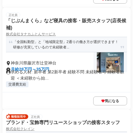
正社員
「じぶんまくら」など寝具の接客・販売スタッフ(店長候
補)
株式会社タナカふとんサービス
「全国転勤型」と「地域限定型」2通りの働き方が選択できます！
研修が充実しているので未経験者...
神奈川県藤沢市辻堂神台
月給28万円～35万円
求める人材: 新卒者 第2新卒者 経験不問 未経験者可 経験者歓
迎 ＜未経験から始...
交通費支給
気になる
正社員
ブランド・宝飾専門リユースショップの接客スタッフ
株式会社クレイン