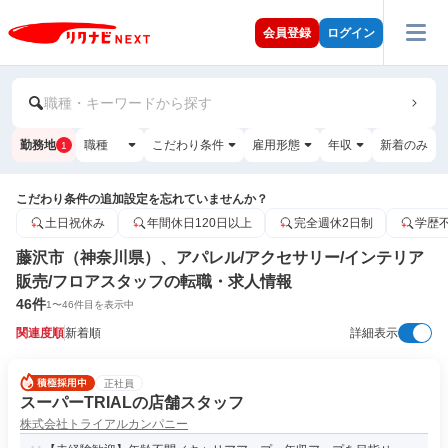
会員登録
ログイン
職種・キーワードから探す
勤務地
職種
こだわり条件
雇用形態
年収
新着のみ
1
こだわり条件の追加設定を忘れていませんか？
土日祝休み
年間休日120日以上
完全週休2日制
学歴
藤沢市（神奈川県）、アパレル/アクセサリー/インテリア
販売/フロアスタッフの転職・求人情報
46
件
1
〜
46
件目を表示中
関連度順
新着順
詳細表示
正社員
スーパーTRIALの店舗スタッフ
株式会社トライアルカンパニー