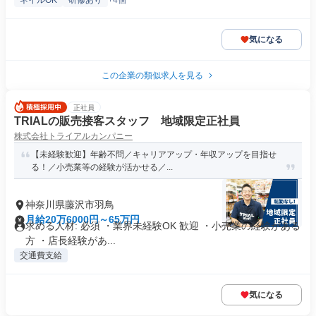
ネイルOK
研修あり
+4個
気になる
この企業の類似求人を見る
正社員
TRIALの販売接客スタッフ 地域限定正社員
株式会社トライアルカンパニー
【未経験歓迎】年齢不問／キャリアアップ・年収アップを目指せ
る！／小売業等の経験が活かせる／...
神奈川県藤沢市羽鳥
月給20万6000円～65万円
求める人材: 必須 ・業界未経験OK 歓迎 ・小売業の経験がある
方 ・店長経験があ...
交通費支給
気になる