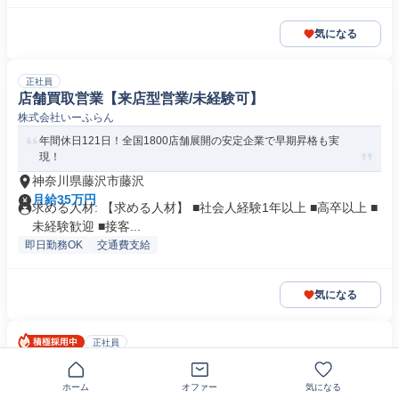
気になる
正社員
店舗買取営業【来店型営業/未経験可】
株式会社いーふらん
年間休日121日！全国1800店舗展開の安定企業で早期昇格も実
現！
神奈川県藤沢市藤沢
月給35万円
求める人材: 【求める人材】 ■社会人経験1年以上 ■高卒以上 ■
未経験歓迎 ■接客...
即日勤務OK
交通費支給
気になる
正社員
振袖スタイリスト
株式会社ウェディングボックス
ホーム
オファー
気になる