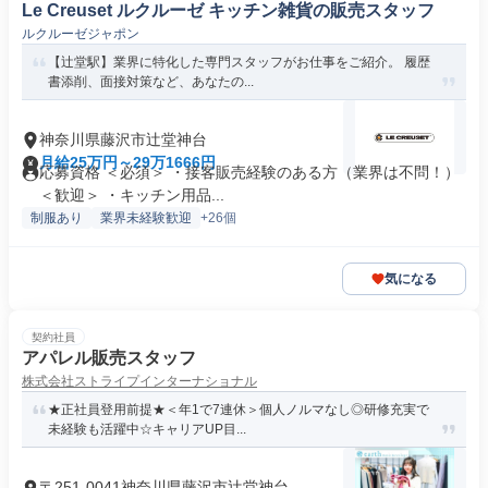
Le Creuset ルクルーゼ キッチン雑貨の販売スタッフ
ルクルーゼジャポン
【辻堂駅】業界に特化した専門スタッフがお仕事をご紹介。 履歴
書添削、面接対策など、あなたの...
神奈川県藤沢市辻堂神台
月給25万円～29万1666円
応募資格 ＜必須＞ ・接客販売経験のある方（業界は不問！）
＜歓迎＞ ・キッチン用品...
制服あり
業界未経験歓迎
+26個
気になる
契約社員
アパレル販売スタッフ
株式会社ストライプインターナショナル
★正社員登用前提★＜年1で7連休＞個人ノルマなし◎研修充実で
未経験も活躍中☆キャリアUP目...
〒251-0041神奈川県藤沢市辻堂神台