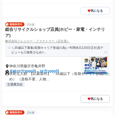
気になる
正社員
総合リサイクルショップ店員(ホビー・家電・インテリ
ア)
株式会社トレジャー・ファクトリー（正社員）
＼35歳以下募集(長期キャリア形成の為)／年間休日120日/正社員デ
ビューも◎接客少なめ×...
神奈川県藤沢市亀井野
月給25万3000円～26万1000円
求める人材: 【応募条件】 ・35歳以下（長期キャリア形成のた
め） （資格不要、人物...
交通費支給
気になる
正社員