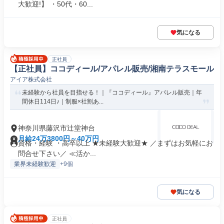
大歓迎!】 ・50代・60...
気になる
正社員
【正社員】ココディール/アパレル販売/湘南テラスモール
アイア株式会社
未経験から社員を目指せる！｜『ココディール』アパレル販売｜年
間休日114日♪｜制服×社割あ...
神奈川県藤沢市辻堂神台
月給24万3800円～40万円
資格・経験 ・高卒以上 ★未経験大歓迎★ ／まずはお気軽にお
問合せ下さい／ ≪活か...
業界未経験歓迎
+9個
気になる
正社員