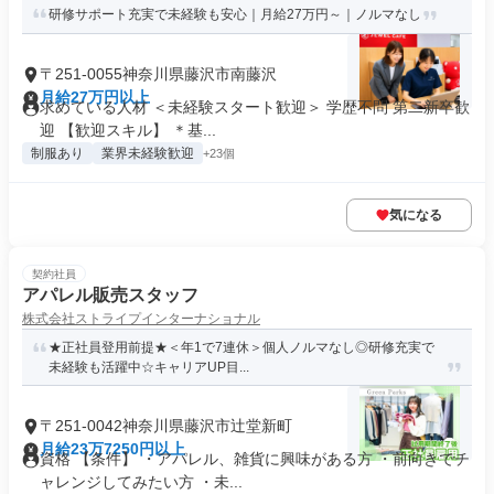
研修サポート充実で未経験も安心｜月給27万円～｜ノルマなし
〒251-0055神奈川県藤沢市南藤沢
月給27万円以上
求めている人材 ＜未経験スタート歓迎＞ 学歴不問 第二新卒歓
迎 【歓迎スキル】 ＊基...
制服あり
業界未経験歓迎
+23個
気になる
契約社員
アパレル販売スタッフ
株式会社ストライプインターナショナル
★正社員登用前提★＜年1で7連休＞個人ノルマなし◎研修充実で
未経験も活躍中☆キャリアUP目...
〒251-0042神奈川県藤沢市辻堂新町
月給23万7250円以上
資格 【条件】 ・アパレル、雑貨に興味がある方 ・前向きでチ
ャレンジしてみたい方 ・未...