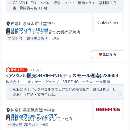
CALVIN KLEIN アパレル販売スタッフ 湘南テラモ（福利厚生充
実・昇給賞与あり）経...
神奈川県藤沢市辻堂神台
月給22万円～38万円
資格 ファッション業界での販売経験者
学歴不問
住宅手当あり
+10個
気になる
正社員
<アパレル販売>BRIEFING(テラスモール湘南)/239659
株式会社 ユニオンゲートグループ BRIEFING テラスモール湘南
私服勤務｜バッグやゴルフウェアなどの接客販売 BRIEFING 社
割あり（昇給・賞与年2回...
神奈川県藤沢市辻堂神台
月給24万5000円～27万円
資格 人と接する仕事をしていた方
年間休日120日以上
+9個