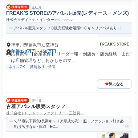
正社員
FREAK'S STOREのアパレル販売(レディース・メンズ)
株式会社デイトナ・インターナショナル
アパレル販売スタッフ◇販売経験者活躍中◇キャリアパスあり
神奈川県藤沢市辻堂神台
年俸320万円～450万円
応募条件 【必須条件】 リーダー職・副店長・店長経験、また
は店舗管理など、何かしらのマ...
ネイルOK
賞与あり
+5個
気になる
正社員
古着アパレル販売スタッフ
株式会社トレジャー・ファクトリー（正社員）
＼35歳以下募集(長期キャリア形成の為)／服・ファッション好き必
見/接客少なめ×買取・EC...