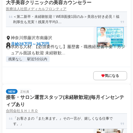
大手美容クリニックの美容カウンセラー
医療法人社団メディカルフロンティア
＜第二新卒・未経験歓迎！WEB面接1回のみ＞美容が好き必見！福
利厚生も充実！残業月平均3....
神奈川県藤沢市南藤沢
月給28万円～36万円
求める人材: 【必須要件なし】履歴書・職務経歴書不要！カジ
ュアル面談も歓迎 未経験歓...
残業なし
駅近5分以内
気になる
NEW
正社員
接客・サロン運営スタッフ(未経験歓迎)|毎月インセンテ
ィブあり
合同会社ＳＨＩＲＯ
「お客さまの『また来ます。』その一言が、嬉しくなる仕事で
す。」