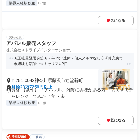
業界未経験歓迎
+22個
気になる
契約社員
アパレル販売スタッフ
株式会社ストライプインターナショナル
★正社員登用前提★＜年1で7連休＞個人ノルマなし◎研修充実で
未経験も活躍中☆キャリアUP目...
〒251-0042神奈川県藤沢市辻堂新町
月給23万7250円以上
資格 【条件】 ・アパレル、雑貨に興味がある方 ・前向きでチ
ャレンジしてみたい方 ・未...
業界未経験歓迎
+21個
気になる
正社員