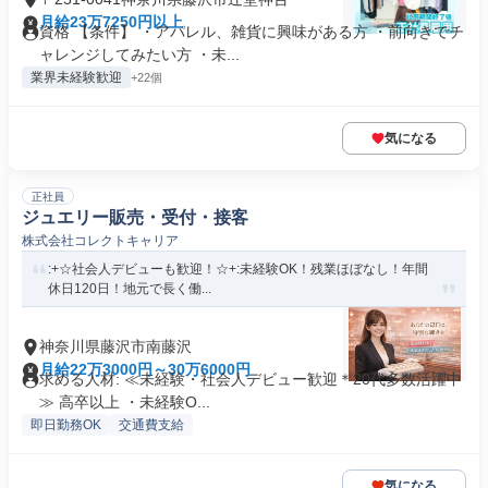
月給23万7250円以上
資格 【条件】 ・アパレル、雑貨に興味がある方 ・前向きでチ
ャレンジしてみたい方 ・未...
業界未経験歓迎
+22個
気になる
正社員
ジュエリー販売・受付・接客
株式会社コレクトキャリア
:+☆社会人デビューも歓迎！☆+:未経験OK！残業ほぼなし！年間
休日120日！地元で長く働...
神奈川県藤沢市南藤沢
月給22万3000円～30万6000円
求める人材: ≪未経験・社会人デビュー歓迎＊20代多数活躍中
≫ 高卒以上 ・未経験O...
即日勤務OK
交通費支給
気になる