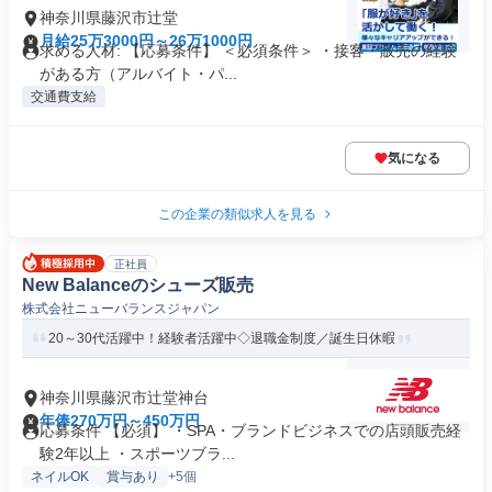
神奈川県藤沢市辻堂
月給25万3000円～26万1000円
求める人材: 【応募条件】 ＜必須条件＞ ・接客・販売の経験
がある方（アルバイト・パ...
交通費支給
気になる
この企業の類似求人を見る
正社員
New Balanceのシューズ販売
株式会社ニューバランスジャパン
20～30代活躍中！経験者活躍中◇退職金制度／誕生日休暇
神奈川県藤沢市辻堂神台
年俸270万円～450万円
応募条件 【必須】 ・SPA・ブランドビジネスでの店頭販売経
験2年以上 ・スポーツブラ...
ネイルOK
賞与あり
+5個