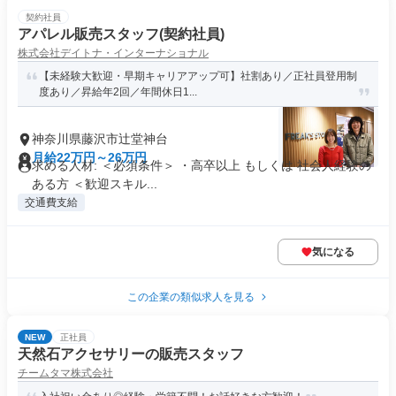
契約社員
アパレル販売スタッフ(契約社員)
株式会社デイトナ・インターナショナル
【未経験大歓迎・早期キャリアアップ可】社割あり／正社員登用制
度あり／昇給年2回／年間休日1...
神奈川県藤沢市辻堂神台
月給22万円～26万円
求める人材: ＜必須条件＞ ・高卒以上 もしくは 社会人経験の
ある方 ＜歓迎スキル...
交通費支給
気になる
この企業の類似求人を見る
NEW
正社員
天然石アクセサリーの販売スタッフ
チームタマ株式会社