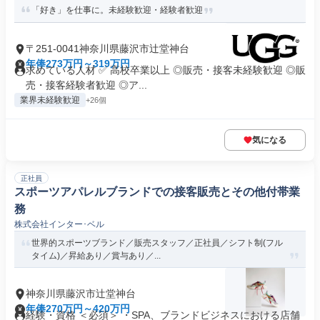
「好き」を仕事に。未経験歓迎・経験者歓迎
〒251-0041神奈川県藤沢市辻堂神台
年俸273万円～319万円
求めている人材 ✅ 高校卒業以上 ◎販売・接客未経験歓迎 ◎販
売・接客経験者歓迎 ◎ア...
業界未経験歓迎
+26個
気になる
正社員
スポーツアパレルブランドでの接客販売とその他付帯業
務
株式会社インター･ベル
世界的スポーツブランド／販売スタッフ／正社員／シフト制(フル
タイム)／昇給あり／賞与あり／...
神奈川県藤沢市辻堂神台
年俸270万円～420万円
経験・資格 ＜必須＞ ・SPA、ブランドビジネスにおける店舗