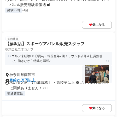
パレル販売経験者優遇 ■I...
経験不問
+4個
気になる
契約社員
【藤沢店】スポーツアパレル販売スタッフ
株式会社二木ゴルフ
ゴルフ未経験OK◎賞与・報奨金年2回！ラウンド研修＆社員割引
で、働きながら特典も満載♪
神奈川県藤沢市
月給21万円以上
求める人材: 【応募資格】 ・高校卒以上 ※ゴルフ経験は選考
に関係ありません！ 80...
交通費支給
気になる