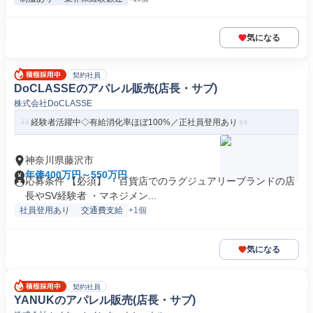
気になる
契約社員
DoCLASSEのアパレル販売(店長・サブ)
株式会社DoCLASSE
経験者活躍中◇有給消化率ほぼ100%／正社員登用あり
神奈川県藤沢市
年俸400万円～550万円
応募条件 【必須】 ・百貨店でのラグジュアリーブランドの店
長やSV経験者 ・マネジメン...
社員登用あり
交通費支給
+1個
気になる
契約社員
YANUKのアパレル販売(店長・サブ)