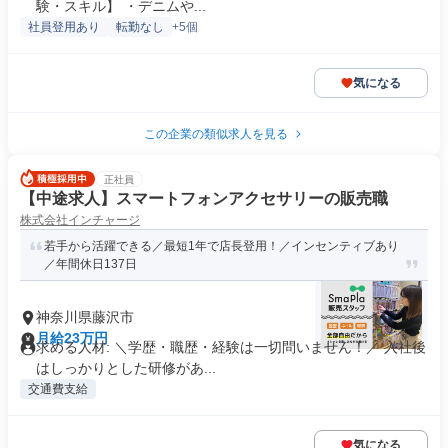
験・スキル】 ・デニムや...
社員登用あり
転勤なし
+5個
気になる
この企業の類似求人を見る
正社員
【中途求人】スマートフォンアクセサリーの販売職
株式会社インチャージ
若手から活躍できる／最短1年で店長登用！／インセンティブあり
／年間休日137日
神奈川県藤沢市
月給23万円
求める人材: ＼学歴・職歴・経験は一切問いません！／ 入社後
はしっかりとした研修があ...
交通費支給
気になる