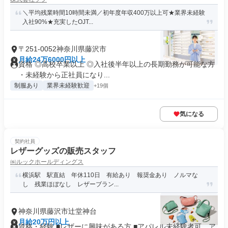
＼平均残業時間10時間未満／初年度年収400万以上可★業界未経験
入社90%★充実したOJT...
〒251-0052神奈川県藤沢市
月給24万6000円以上
資格 ◎高校卒業以上 ◎入社後半年以上の長期勤務が可能な方
・未経験から正社員になり...
制服あり
業界未経験歓迎
+19個
気になる
契約社員
レザーグッズの販売スタッフ
㈱ルックホールディングス
横浜駅 駅直結 年休110日 有給あり 報奨金あり ノルマな
し 残業ほぼなし レザーブラン...
神奈川県藤沢市辻堂神台
月給20万円以上
資格・経験 ■レザーに興味がある方 ■アパレル未経験者可、ア