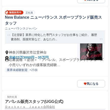
正社員
New Balance ニューバランス スポーツブランド販売ス
タッフ
ニューバランスジャパン
【辻堂駅】業界に特化した専門スタッフがお仕事をご紹介。 履歴
書添削、面接対策など、あなたの...
神奈川県藤沢市辻堂神台
月給23万3000円～35万円
応募資格 ＜必須＞ ・アパレル、スポーツブランド、シューズ
小売りいずれかの接客販売経験...
業界未経験歓迎
+25個
気になる
契約社員
アパレル販売スタッフ(UGG公式)
Ｄｅｃｋｅｒｓ Ｊａｐａｎ合同会社