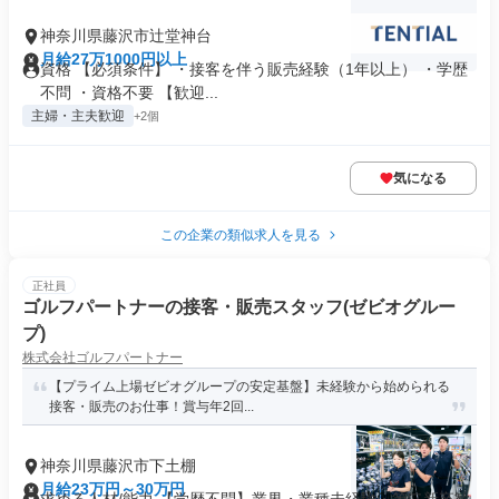
神奈川県藤沢市辻堂神台
月給27万1000円以上
資格 【必須条件】 ・接客を伴う販売経験（1年以上） ・学歴
不問 ・資格不要 【歓迎...
主婦・主夫歓迎
+2個
気になる
この企業の類似求人を見る
正社員
ゴルフパートナーの接客・販売スタッフ(ゼビオグルー
プ)
株式会社ゴルフパートナー
【プライム上場ゼビオグループの安定基盤】未経験から始められる
接客・販売のお仕事！賞与年2回...
神奈川県藤沢市下土棚
月給23万円～30万円