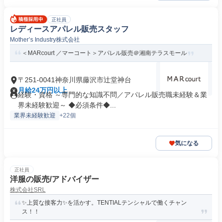
正社員
レディースアパレル販売スタッフ
Mother’s Industry株式会社
＜MARcourt ／マーコート＞アパレル販売＠湘南テラスモール
〒251-0041神奈川県藤沢市辻堂神台
月給24万円以上
経験・資格 ～専門的な知識不問／アパレル販売職未経験＆業
界未経験歓迎～ ◆必須条件◆...
業界未経験歓迎
+22個
気になる
正社員
洋服の販売/アドバイザー
株式会社SRL
✨上質な接客力✨を活かす。TENTIALテンシャルで働くチャン
ス！！