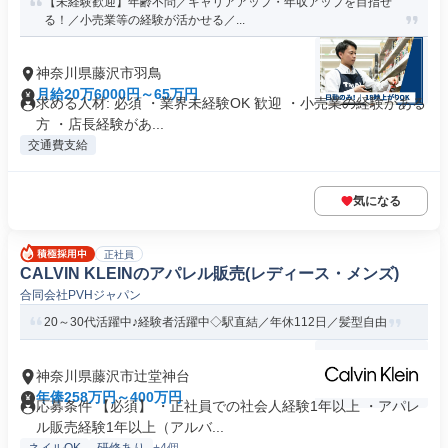
【未経験歓迎】年齢不問／キャリアアップ・年収アップを目指せ
る！／小売業等の経験が活かせる／...
神奈川県藤沢市羽鳥
月給20万6000円～65万円
求める人材: 必須 ・業界未経験OK 歓迎 ・小売業の経験がある
方 ・店長経験があ...
交通費支給
気になる
正社員
CALVIN KLEINのアパレル販売(レディース・メンズ)
合同会社PVHジャパン
20～30代活躍中♪経験者活躍中◇駅直結／年休112日／髪型自由
神奈川県藤沢市辻堂神台
年俸258万円～400万円
応募条件 【必須】 ・正社員での社会人経験1年以上 ・アパレ
ル販売経験1年以上（アルバ...