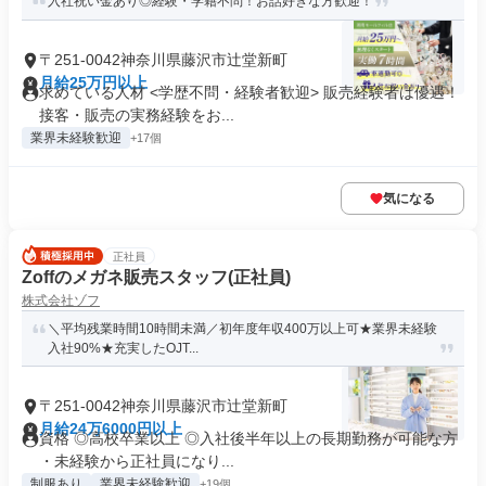
入社祝い金あり◎経験・学籍不問！お話好きな方歓迎！
〒251-0042神奈川県藤沢市辻堂新町
月給25万円以上
求めている人材 <学歴不問・経験者歓迎> 販売経験者は優遇！
接客・販売の実務経験をお...
業界未経験歓迎
+17個
気になる
正社員
Zoffのメガネ販売スタッフ(正社員)
株式会社ゾフ
＼平均残業時間10時間未満／初年度年収400万以上可★業界未経験
入社90%★充実したOJT...
〒251-0042神奈川県藤沢市辻堂新町
月給24万6000円以上
資格 ◎高校卒業以上 ◎入社後半年以上の長期勤務が可能な方
・未経験から正社員になり...
制服あり
業界未経験歓迎
+19個