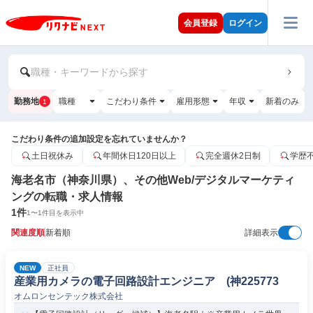
会員登録
ログイン
職種・キーワードから探す
勤務地
職種
こだわり条件
雇用形態
年収
新着のみ
1
こだわり条件の追加設定を忘れていませんか？
土日祝休み
年間休日120日以上
完全週休2日制
学歴
海老名市（神奈川県）、その他Web/デジタルマーケティ
ングの転職・求人情報
1
件
1
〜
1
件目を表示中
関連度順
新着順
詳細表示
NEW
正社員
産業用カメラの電子回路設計エンジニア (神225773
オムロンセンテック株式会社