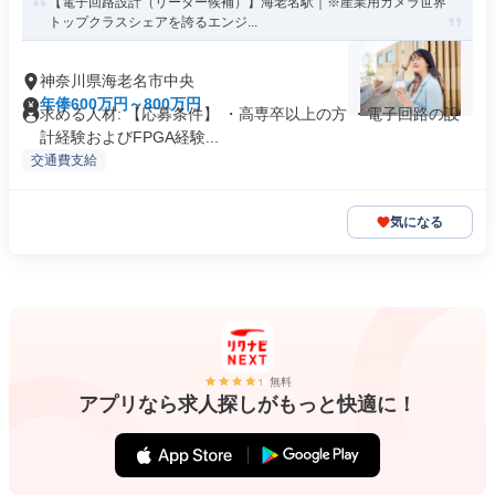
【電子回路設計（リーダー候補）】海老名駅｜※産業用カメラ世界
トップクラスシェアを誇るエンジ...
神奈川県海老名市中央
年俸600万円～800万円
求める人材: 【応募条件】 ・高専卒以上の方 ・電子回路の設
計経験およびFPGA経験...
交通費支給
気になる
無料
アプリなら求人探しがもっと快適に！