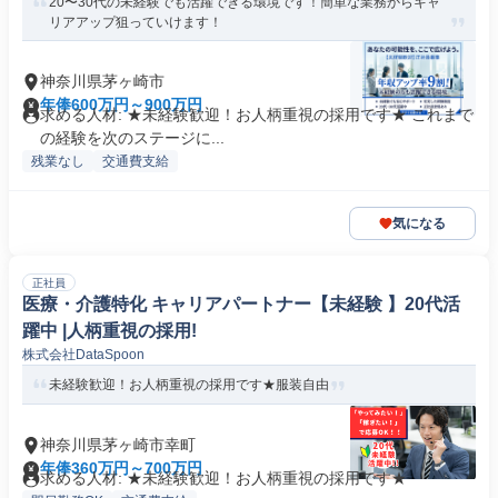
20〜30代の未経験でも活躍できる環境です！簡単な業務からキャ
リアアップ狙っていけます！
神奈川県茅ヶ崎市
年俸600万円～900万円
求める人材: ★未経験歓迎！お人柄重視の採用です★ これまで
の経験を次のステージに...
残業なし
交通費支給
気になる
正社員
医療・介護特化 キャリアパートナー【未経験 】20代活
躍中 |人柄重視の採用!
株式会社DataSpoon
未経験歓迎！お人柄重視の採用です★服装⾃由
神奈川県茅ヶ崎市幸町
年俸360万円～700万円
求める人材: ★未経験歓迎！お人柄重視の採用です★