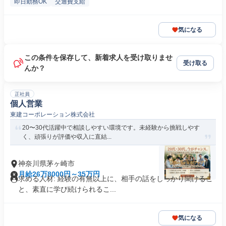
即日勤務OK
交通費支給
気になる
この条件を保存して、新着求人を受け取りませ
受け取る
んか？
正社員
個人営業
東建コーポレーション株式会社
20〜30代活躍中で相談しやすい環境です。未経験から挑戦しやす
く、頑張りが評価や収入に直結...
神奈川県茅ヶ崎市
月給26万8000円～35万円
求める人材: 経験の有無以上に、相手の話をしっかり聞けるこ
と、素直に学び続けられるこ...
気になる