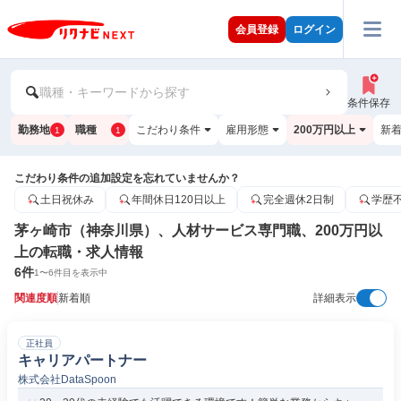
会員登録
ログイン
職種・キーワードから探す
条件保存
勤務地
職種
こだわり条件
雇用形態
200万円以上
新
1
1
こだわり条件の追加設定を忘れていませんか？
土日祝休み
年間休日120日以上
完全週休2日制
学歴
茅ヶ崎市（神奈川県）、人材サービス専門職、200万円以
上の転職・求人情報
6
件
1
〜
6
件目を表示中
関連度順
新着順
詳細表示
正社員
キャリアパートナー
株式会社DataSpoon