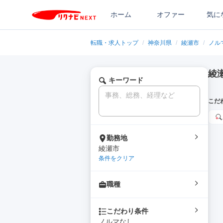
ホーム
オファー
気に
転職・求人トップ
/
神奈川県
/
綾瀬市
/
ノル
綾
キーワード
こだ
勤務地
綾瀬市
条件をクリア
職種
こだわり条件
ノルマなし