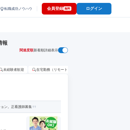
会員登録
ログイン
転職成功ノウハウ
無料
情報
関連度順
新着順
詳細表示
未経験者歓迎
在宅勤務（リモートワーク）OK
家賃補助・住宅手当
ション。正看護師募集