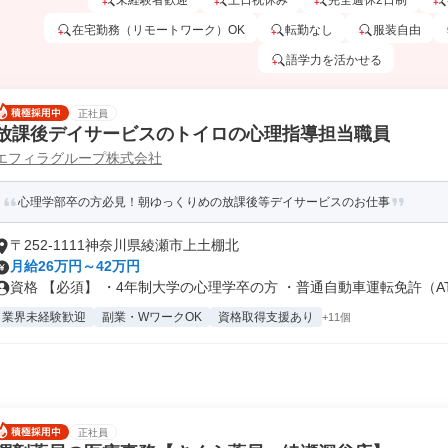
未経験者歓迎
土日祝休み
完全週休2日制
在宅勤務（リモートワーク）OK
転勤なし
服装自由
語学力を活かせる
正社員
放課後デイサービスのトイロの心理指導担当職員
エフィラグループ株式会社
心理学部卒の方必見！朝ゆっくりめの放課後等デイサービスのお仕事
〒252-1111神奈川県綾瀬市上土棚北
月給26万円～42万円
資格 【必須】 ・4年制大学の心理学卒の方 ・普通自動車運転免許（AT.
業界未経験歓迎
副業・WワークOK
資格取得支援あり
+11個
正社員