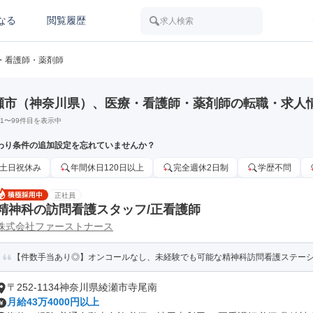
なる
閲覧履歴
求人検索
・看護師・薬剤師
瀬市（神奈川県）、医療・看護師・薬剤師の転職・求人
1
〜
99
件目を表示中
わり条件の追加設定を忘れていませんか？
土日祝休み
年間休日120日以上
完全週休2日制
学歴不問
正社員
精神科の訪問看護スタッフ/正看護師
株式会社ファーストナース
【件数手当あり◎】オンコールなし、未経験でも可能な精神科訪問看護ステー
〒252-1134神奈川県綾瀬市寺尾南
月給43万4000円以上