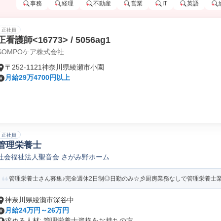
事務
経理
不動産
営業
IT
英語
正社員
正看護師<16773> / 5056ag1
SOMPOケア株式会社
〒252-1121神奈川県綾瀬市小園
月給29万4700円以上
正社員
管理栄養士
社会福祉法人聖音会 さがみ野ホーム
管理栄養士さん募集♪完全週休2日制◎日勤のみ☆彡厨房業務なしで管理栄養士
神奈川県綾瀬市深谷中
月給24万円～26万円
求める人材: 管理栄養士資格をお持ちの方