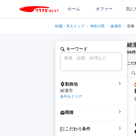
ホーム
オファー
気に
転職・求人トップ
/
神奈川県
/
綾瀬市
/
医療
綾
キーワード
99
件
こだ
勤務地
綾瀬市
条件をクリア
職種
こだわり条件