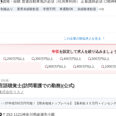
資格・経験 普通自動車免許必須（社用車利用） 正看護師必須 ◎精神科経
制服あり
業界未経験歓迎
学歴不問
車通勤OK
未経験者歓迎
+6個
この企業の類似求人を見る
年収
を設定して求人を絞り込みましょ
200万円以上
300万円以上
400万円以上
500万円以上
800万円以上
900万円以上
1000
正社員
言語聴覚士(訪問看護での勤務)(公式)
株式会社リスノ
ST年収550万円可能！【県央地域トップレベル】【基本給３５万円＋インセンティ
〒252-1121神奈川県綾瀬市小園