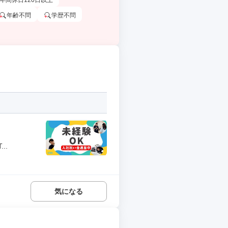
年間休日120日以上
年齢不問
学歴不問
..
気になる