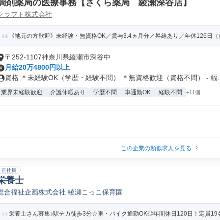
調剤薬局の医療事務【さくら薬局 綾瀬深谷店】
クラフト株式会社
《地元の方歓迎》未経験・無資格OK／賞与3.4ヵ月分／昇給あり／年休126日（前
〒252-1107神奈川県綾瀬市深谷中
月給20万4800円以上
資格 ＊未経験OK（学歴・経験不問） ＊無資格歓迎（資格不問） - 幅..
業界未経験歓迎
介護休暇あり
学歴不問
車通勤OK
経験不問
+11個
この企業の類似求人を見る
正社員
栄養士
総合福祉企画株式会社 綾瀬こっこ保育園
栄養士さん募集♪駅チカ徒歩3分☆車・バイク通勤OK◎年間休日120日！定員1