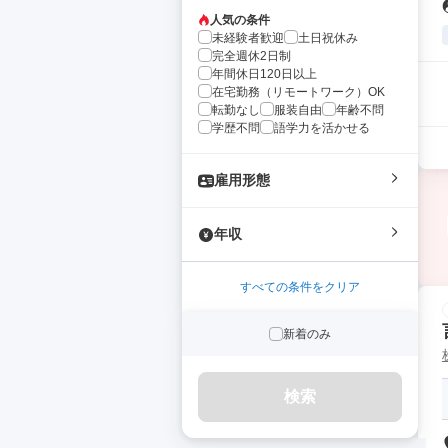
人気の条件
未経験者歓迎
土日祝休み
完全週休2日制
年間休日120日以上
在宅勤務（リモートワーク）OK
転勤なし
服装自由
年齢不問
学歴不問
語学力を活かせる
雇用形態
年収
すべての条件をクリア
新着のみ
検索