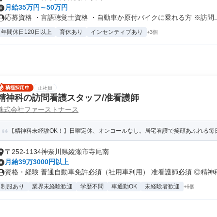
月給35万円～50万円
応募資格 ・言語聴覚士資格 ・自動車か原付バイクに乗れる方 ※訪問..
年間休日120日以上
育休あり
インセンティブあり
+3個
正社員
精神科の訪問看護スタッフ/准看護師
株式会社ファーストナース
【精神科未経験OK！】日曜定休、オンコールなし。居宅看護で笑顔あふれる毎
〒252-1134神奈川県綾瀬市寺尾南
月給39万3000円以上
資格・経験 普通自動車免許必須（社用車利用） 准看護師必須 ◎精神科経
制服あり
業界未経験歓迎
学歴不問
車通勤OK
未経験者歓迎
+6個