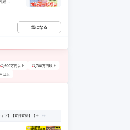
...
気になる
う
600万円以上
700万円以上
万円以上
ブ】【直行直帰】【土...