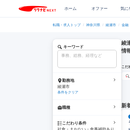
ホーム
オファー
気に
転職・求人トップ
/
神奈川県
/
綾瀬市
/
金融
綾
キーワード
情
こだ
勤務地
綾瀬市
条件をクリア
新
職種
こだわり条件
社食・まかない・食事補助あり