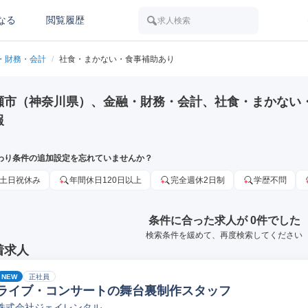
なる
閲覧履歴
求人検索
・財務・会計
/
社食・まかない・食事補助あり
瀬市（神奈川県）、金融・財務・会計、社食・まかない
報
わり条件の追加設定を忘れていませんか？
土日祝休み
年間休日120日以上
完全週休2日制
学歴不問
条件に合った求人が 0件でした
検索条件を緩めて、再度検索してください
着求人
NEW
正社員
ライブ・コンサートの舞台裏制作スタッフ
株式会社ジェイレンタル