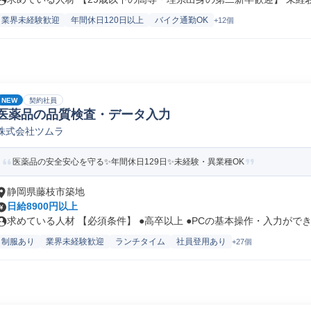
業界未経験歓迎
年間休日120日以上
バイク通勤OK
+12個
NEW
契約社員
医薬品の品質検査・データ入力
株式会社ツムラ
医薬品の安全安心を守る✨年間休日129日✨未経験・異業種OK
静岡県藤枝市築地
日給8900円以上
求めている人材 【必須条件】 ●高卒以上 ●PCの基本操作・入力ができ.
制服あり
業界未経験歓迎
ランチタイム
社員登用あり
+27個