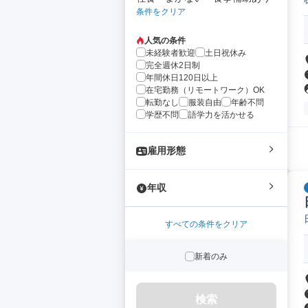
条件をクリア
人気の条件
未経験者歓迎
土日祝休み
完全週休2日制
年間休日120日以上
在宅勤務（リモートワーク）OK
転勤なし
服装自由
年齢不問
学歴不問
語学力を活かせる
雇用形態
年収
すべての条件をクリア
新着のみ
検索