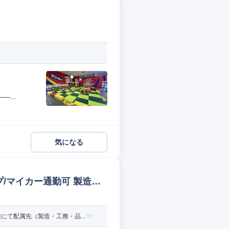
...
気になる
/マイカー通勤可 製造オ
て配属先（製造・工務・品...