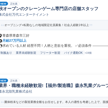
NEW
正社員
秋オープンのクレーンゲーム専門店の店舗スタッフ
株式会社万代エンターテイメント
オープニング⭐転勤なしの地域限定社員募集！社会人経験1年以上
青森県青森市三好
月給27万円以上
求めている人材 経歴不問！人柄と意欲を重視。 ✅必須条件 ――――――
制服あり
業界未経験歓迎
フリーター歓迎
バイク通勤OK
+19個
NEW
正社員
業界・職種未経験歓迎!【福井/製造職】森永乳業グループ
森永北陸乳業株式会社
ペレーター/ラインマネージャー(食品/飲料/たばこ)
菌体粉末などの製造業務全般をお任せします。本人の適性を考慮した上で、面接に