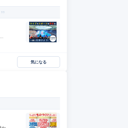
？
..
気になる
...