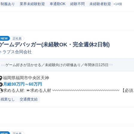
制服あり
業界未経験歓迎
車通勤OK
経験不問
未経験者歓迎
+14個
NEW
正社員
ゲームデバッガー(未経験OK・完全週休2日制)
トラプス合同会社
ゲーム好きが活かせる／未経験向けの研修あり／年間休日125日
福岡県福岡市中央区天神
月給30万円～60万円
求める人材: ⏩求める人材 〰〰〰〰〰〰〰〰〰〰〰〰〰〰〰〰 【必須..
残業なし
交通費支給
NEW
正社員