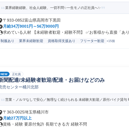
業界経験経験、社会人経験、一切不問✨一生モノの正社員へ✨
〒933-0852富山県高岡市下黒田
月給34万9001円～56万9000円
求めている人材 【未経験者歓迎・経験不問】 ✅お客様から直接「ありが
制服あり
業界未経験歓迎
資格取得支援あり
フリーター歓迎
+15個
NEW
正社員
新聞配達/未経験者歓迎/配達・お届けなどのみ
読売センター桶川北部
営業・ノルマなしで安心／無理なく続けられる 未経験大歓迎／原付バイク貸与
〒363-0025埼玉県桶川市
月給27万円以上
資格・経験 要原付免許 長期できる方 経験不問