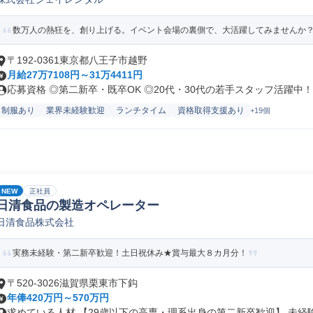
数万人の熱狂を、創り上げる。イベント会場の裏側で、大活躍してみませんか
〒192-0361東京都八王子市越野
月給27万7108円～31万4411円
応募資格 ◎第二新卒・既卒OK ◎20代・30代の若手スタッフ活躍中！.
制服あり
業界未経験歓迎
ランチタイム
資格取得支援あり
+19個
NEW
正社員
日清食品の製造オペレーター
日清食品株式会社
実務未経験・第二新卒歓迎！土日祝休み★賞与最大８カ月分！
〒520-3026滋賀県栗東市下鈎
年俸420万円～570万円
求めている人材 【29歳以下の高専・理系出身の第二新卒歓迎】 未経験か