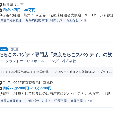
福井県福井市
月給25万円～30万円
必要な経験・能力等 ★業界・職種未経験者大歓迎！/I・Uターンも歓迎！
業界未経験歓迎
月平均残業時間20時間以内
転勤なし
+1個
NEW
正社員
たらこスパゲティ専門店「東京たらこスパゲティ」の飲
アークランドサービスホールディングス株式会社
員/転勤なし)
＜＜ 地域限定募集 ＞＞全国転勤なし／UIターン歓迎／家賃補助あり／プライム上
〒171-0022東京都豊島区南池袋
月給27万5900円～31万7700円
資格 【社員として飲食店の店舗運営に関わったことがある方】 【以下の
業界未経験歓迎
中途入社50％以上
学歴不問
経験不問
+14個