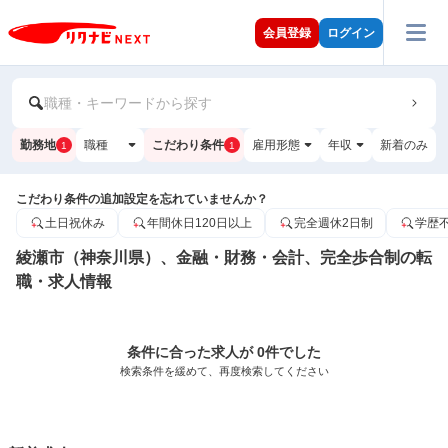
会員登録
ログイン
職種・キーワードから探す
勤務地
職種
こだわり条件
雇用形態
年収
新着のみ
1
1
こだわり条件の追加設定を忘れていませんか？
土日祝休み
年間休日120日以上
完全週休2日制
学歴
綾瀬市（神奈川県）、金融・財務・会計、完全歩合制の転
職・求人情報
条件に合った求人が 0件でした
検索条件を緩めて、再度検索してください