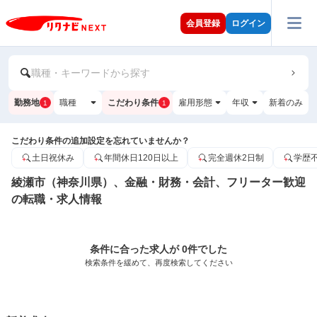
会員登録
ログイン
職種・キーワードから探す
勤務地
職種
こだわり条件
雇用形態
年収
新着のみ
1
1
こだわり条件の追加設定を忘れていませんか？
土日祝休み
年間休日120日以上
完全週休2日制
学歴
綾瀬市（神奈川県）、金融・財務・会計、フリーター歓迎
の転職・求人情報
条件に合った求人が 0件でした
検索条件を緩めて、再度検索してください