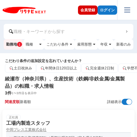
会員登録
ログイン
職種・キーワードから探す
勤務地
職種
こだわり条件
雇用形態
年収
新着のみ
1
こだわり条件の追加設定を忘れていませんか？
土日祝休み
年間休日120日以上
完全週休2日制
学歴
綾瀬市（神奈川県）、生産技術（鉄鋼/非鉄金属/金属製
品）の転職・求人情報
3
件
1
〜
3
件目を表示中
関連度順
新着順
詳細表示
正社員
工場内製造スタッフ
中岡プレス工業株式会社