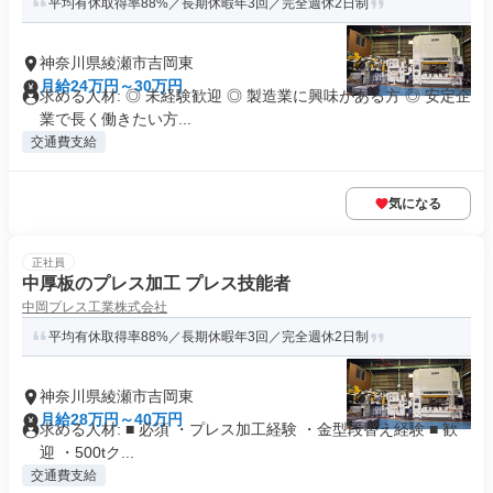
平均有休取得率88%／長期休暇年3回／完全週休2日制
神奈川県綾瀬市吉岡東
月給24万円～30万円
求める人材: ◎ 未経験歓迎 ◎ 製造業に興味がある方 ◎ 安定企
業で長く働きたい方...
交通費支給
気になる
正社員
中厚板のプレス加工 プレス技能者
中岡プレス工業株式会社
平均有休取得率88%／長期休暇年3回／完全週休2日制
神奈川県綾瀬市吉岡東
月給28万円～40万円
求める人材: ■ 必須 ・プレス加工経験 ・金型段替え経験 ■ 歓
迎 ・500tク...
交通費支給