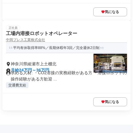
気になる
正社員
工場内溶接ロボットオペレーター
中岡プレス工業株式会社
平均有休取得率88%／長期休暇年3回／完全週休2日制
神奈川県綾瀬市上土棚北
月給24万円～36万円
求める人材: ・CO2溶接の実務経験がある方 ・溶接ロボットの
操作経験がある方歓迎 ...
交通費支給
気になる