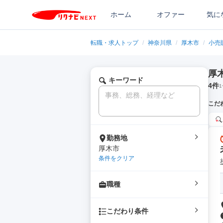
ホーム
オファー
気に
転職・求人トップ
/
神奈川県
/
厚木市
/
小売
厚
キーワード
4
件
1
こだ
勤務地
厚木市
条件をクリア
職種
こだわり条件