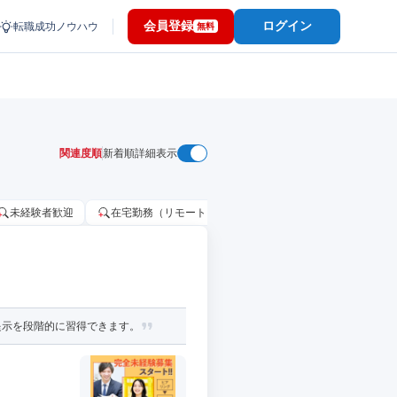
会員登録
ログイン
転職成功ノウハウ
無料
関連度順
新着順
詳細表示
未経験者歓迎
在宅勤務（リモートワーク）OK
家賃補助・住宅手当
提示を段階的に習得できます。