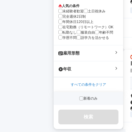
人気の条件
未経験者歓迎
土日祝休み
完全週休2日制
年間休日120日以上
在宅勤務（リモートワーク）OK
転勤なし
服装自由
年齢不問
学歴不問
語学力を活かせる
雇用形態
年収
すべての条件をクリア
新着のみ
検索