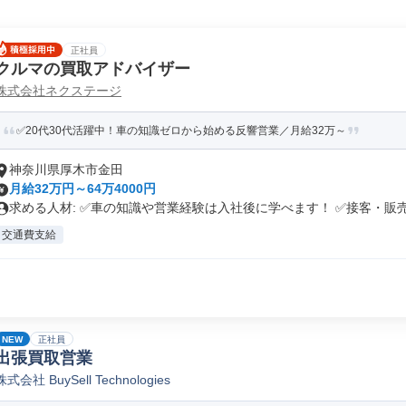
正社員
クルマの買取アドバイザー
株式会社ネクステージ
✅20代30代活躍中！車の知識ゼロから始める反響営業／月給32万～
神奈川県厚木市金田
月給32万円～64万4000円
求める人材: ✅車の知識や営業経験は入社後に学べます！ ✅接客・販売.
交通費支給
NEW
正社員
出張買取営業
株式会社 BuySell Technologies