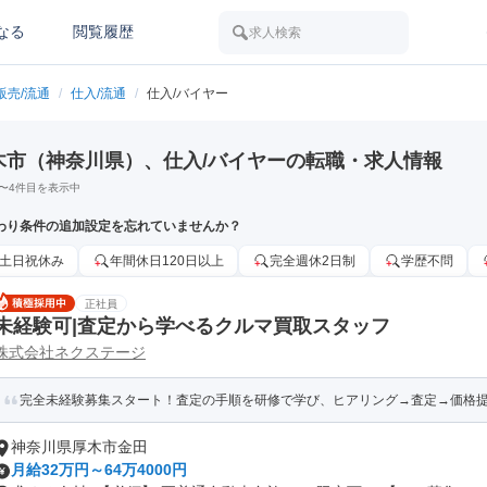
なる
閲覧履歴
求人検索
販売/流通
/
仕入/流通
/
仕入/バイヤー
木市（神奈川県）、仕入/バイヤーの転職・求人情報
〜
4
件目を表示中
わり条件の追加設定を忘れていませんか？
土日祝休み
年間休日120日以上
完全週休2日制
学歴不問
正社員
未経験可|査定から学べるクルマ買取スタッフ
株式会社ネクステージ
完全未経験募集スタート！査定の手順を研修で学び、ヒアリング→査定→価格
神奈川県厚木市金田
月給32万円～64万4000円