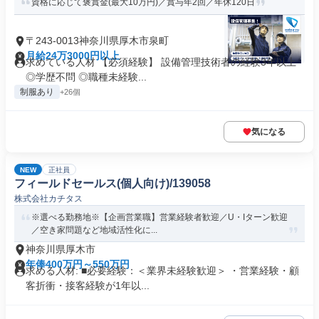
資格に応じて褒賞金(最大10万円)／賞与年2回／年休120日
〒243-0013神奈川県厚木市泉町
月給24万3000円以上
求めている人材 【必須経験】 設備管理技術者の経験3年以上
◎学歴不問 ◎職種未経験...
制服あり
+26個
気になる
NEW
正社員
フィールドセールス(個人向け)/139058
株式会社カチタス
※選べる勤務地※【企画営業職】営業経験者歓迎／U・Iターン歓迎
／空き家問題など地域活性化に...
神奈川県厚木市
年俸400万円～550万円
求める人材: ■必要経験：＜業界未経験歓迎＞ ・営業経験・顧
客折衝・接客経験が1年以...