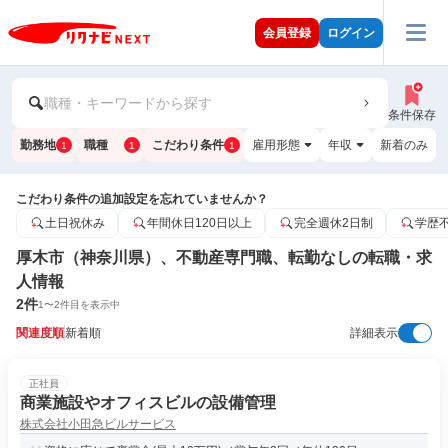
会員登録
ログイン
職種・キーワードから探す
条件保存
勤務地
職種
こだわり条件
雇用形態
年収
新着のみ
1
1
1
こだわり条件の追加設定を忘れていませんか？
土日祝休み
年間休日120日以上
完全週休2日制
学歴
厚木市（神奈川県）、不動産専門職、転勤なしの転職・求
人情報
2
件
1
〜
2
件目を表示中
関連度順
新着順
詳細表示
正社員
商業施設やオフィスビルの設備管理
株式会社小田急ビルサービス