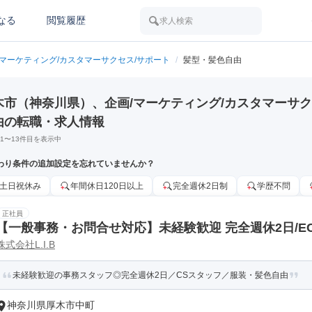
なる
閲覧履歴
求人検索
/マーケティング/カスタマーサクセス/サポート
/
髪型・髪色自由
木市（神奈川県）、企画/マーケティング/カスタマーサク
由の転職・求人情報
1
〜
13
件目を表示中
わり条件の追加設定を忘れていませんか？
土日祝休み
年間休日120日以上
完全週休2日制
学歴不問
正社員
【一般事務・お問合せ対応】未経験歓迎 完全週休2日/E
株式会社L.I.B
装・髪色自由
未経験歓迎の事務スタッフ◎完全週休2日／CSスタッフ／服装・髪色自由
神奈川県厚木市中町