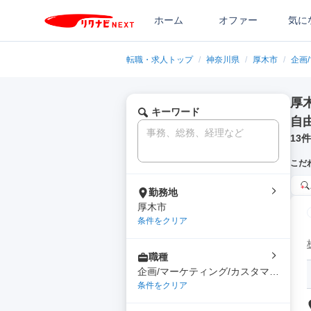
ホーム
オファー
気に
転職・求人トップ
/
神奈川県
/
厚木市
/
企画
厚
キーワード
自
13
件
こだ
勤務地
厚木市
条件をクリア
職種
企画/マーケティング/カスタマー
サクセス/サポート
条件をクリア