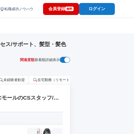
会員登録
ログイン
転職成功ノウハウ
無料
セス/サポート、髪型・髪色
関連度順
新着順
詳細表示
未経験者歓迎
在宅勤務（リモートワーク）OK
家賃補助・住宅手当
CモールのCSスタッフ/服