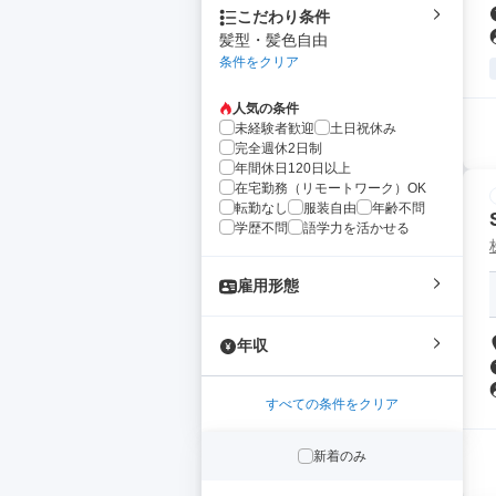
こだわり条件
髪型・髪色自由
条件をクリア
人気の条件
未経験者歓迎
土日祝休み
完全週休2日制
年間休日120日以上
在宅勤務（リモートワーク）OK
転勤なし
服装自由
年齢不問
学歴不問
語学力を活かせる
雇用形態
年収
すべての条件をクリア
新着のみ