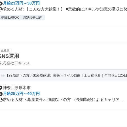
月給23万円～30万円
求める人材: 【こんな方大歓迎！】 ■意欲的にスキルや知識の吸収に努.
即日勤務OK
駅近5分以内
正社員
SNS運用
株式会社アキレス
【29歳以下の方／未経験歓迎】髪色・ネイル自由｜土日祝休み｜年間休日125日
神奈川県厚木市
月給25万円～40万円
求める人材: <募集要件> 29歳以下の方 （長期勤続によるキャリア...