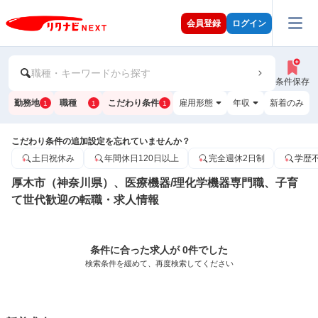
会員登録
ログイン
職種・キーワードから探す
条件保存
勤務地
職種
こだわり条件
雇用形態
年収
新着のみ
1
1
1
こだわり条件の追加設定を忘れていませんか？
土日祝休み
年間休日120日以上
完全週休2日制
学歴
厚木市（神奈川県）、医療機器/理化学機器専門職、子育
て世代歓迎の転職・求人情報
条件に合った求人が 0件でした
検索条件を緩めて、再度検索してください