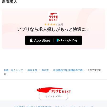
新着求人
無料
アプリなら求人探しがもっと快適に！
転職・求人トップ
/
神奈川県
/
厚木市
/
医療機器/理化学機器専門職
/
子育て世代歓
迎
サイトトップへ