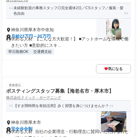
株式会社L.I.B
未経験歓迎の事務スタッフ◎完全週休2日／CSスタッフ／服装・髪
色自由
神奈川県厚木市中依知
月給23万円～30万円
求める人材: 【こんな方大歓迎！】 ■アットホームな環境で働
きたい方 ■意欲的にスキ...
即日勤務OK
交通費支給
気になる
業務委託
ポスティングスタッフ募集【海老名市・厚木市】
株式会社クイック・ガーデニング
【すき間時間を有効活用】歩く習慣を身につけませんか？
神奈川県厚木市
完全歩合制
求める人材: 当社の企業理念・行動理念に賛同いただける方と