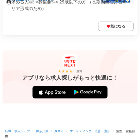
求める人材: <募集要件> 29歳以下の方 （長期勤続によるキャ
リア形成のため） ...
気になる
無料
アプリなら求人探しがもっと快適に！
転職・求人トップ
/
神奈川県
/
厚木市
/
マーケティング・広告・宣伝
/
髪型・髪色自
由