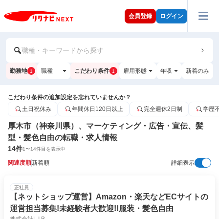
会員登録
ログイン
職種・キーワードから探す
勤務地
職種
こだわり条件
雇用形態
年収
新着のみ
1
1
こだわり条件の追加設定を忘れていませんか？
土日祝休み
年間休日120日以上
完全週休2日制
学歴
厚木市（神奈川県）、マーケティング・広告・宣伝、髪
型・髪色自由の転職・求人情報
14
件
1
〜
14
件目を表示中
関連度順
新着順
詳細表示
正社員
【ネットショップ運営】Amazon・楽天などECサイトの
運営担当募集!未経験者大歓迎!!服装・髪色自由