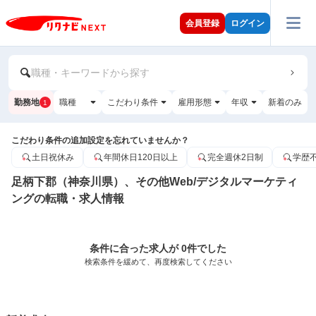
会員登録
ログイン
職種・キーワードから探す
勤務地
職種
こだわり条件
雇用形態
年収
新着のみ
1
こだわり条件の追加設定を忘れていませんか？
土日祝休み
年間休日120日以上
完全週休2日制
学歴
足柄下郡（神奈川県）、その他Web/デジタルマーケティ
ングの転職・求人情報
条件に合った求人が 0件でした
検索条件を緩めて、再度検索してください