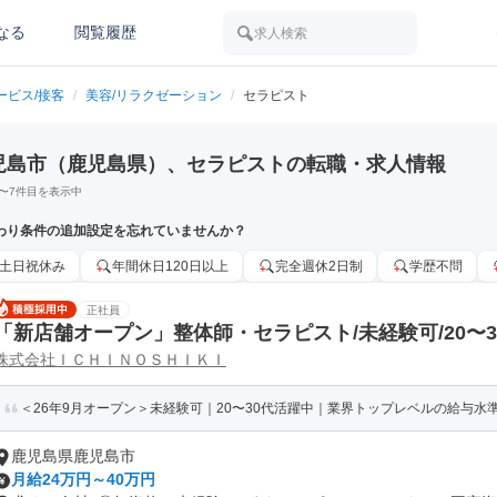
なる
閲覧履歴
求人検索
ービス/接客
/
美容/リラクゼーション
/
セラピスト
児島市（鹿児島県）、セラピストの転職・求人情報
〜
7
件目を表示中
わり条件の追加設定を忘れていませんか？
土日祝休み
年間休日120日以上
完全週休2日制
学歴不問
正社員
「新店舗オープン」整体師・セラピスト/未経験可/20〜
株式会社ＩＣＨＩＮＯＳＨＩＫＩ
＜26年9月オープン＞未経験可｜20〜30代活躍中｜業界トップレベルの給与水準｜
鹿児島県鹿児島市
月給24万円～40万円