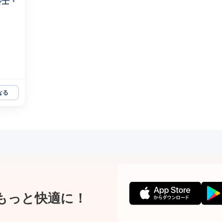
養士・
なる
もっと快適に！