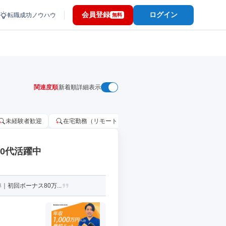
会員登録
ログイン
転職成功ノウハウ
無料
関連度順
新着順
詳細表示
未経験者歓迎
在宅勤務（リモートワーク）OK
家賃補助・住宅手当
30代活躍中
初回ボーナス80万...