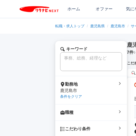
ホーム
オファー
気に
転職・求人トップ
/
鹿児島県
/
鹿児島市
/
サ
鹿
キーワード
7
件
1
こだ
勤務地
鹿児島市
条件をクリア
職種
こだわり条件