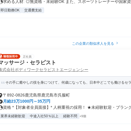
求める人材: ◎無資格・未経験OK また、スポーツトレーナーや国家資..
即日勤務OK
交通費支給
この企業の類似求人を見る
正社員
マッサージ・セラピスト
株式会社ボディワークセラピストエージェンシー
その手に癒やしの技を身につけて、何歳になっても、日本中どこでも働けるセラピ
〒892-0826鹿児島県鹿児島市呉服町
月給23万1000円～35万円
資格 *【対象者全員面接】* 人柄重視の採用！ ★未経験歓迎・ブランク.
業界未経験歓迎
中途入社50％以上
経験不問
+9個