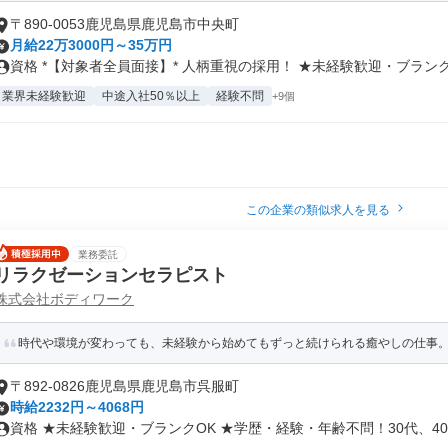
〒890-0053鹿児島県鹿児島市中央町
月給22万3000円～35万円
資格 *【対象者全員面接】* 人柄重視の採用！ ★未経験歓迎・ブランク.
業界未経験歓迎
中途入社50％以上
経験不問
+9個
この企業の類似求人を見る
業務委託
リラクゼーションセラピスト
株式会社ボディワーク
時代や環境が変わっても、未経験から始めてもずっと続けられる癒やしの仕事。手
〒892-0826鹿児島県鹿児島市呉服町
時給2232円～4068円
資格 ★未経験歓迎・ブランクOK ★学歴・経験・年齢不問！30代、40.