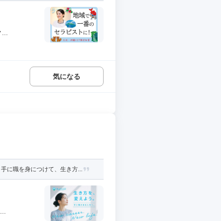
..
気になる
に職を身につけて、生き方...
..