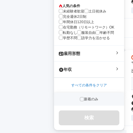
人気の条件
未経験者歓迎
土日祝休み
完全週休2日制
年間休日120日以上
在宅勤務（リモートワーク）OK
転勤なし
服装自由
年齢不問
学歴不問
語学力を活かせる
雇用形態
年収
すべての条件をクリア
新着のみ
検索