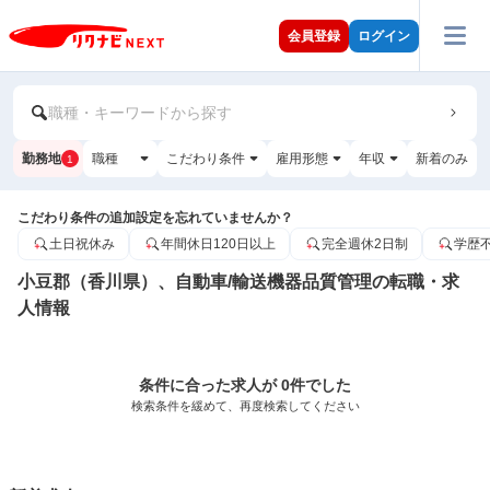
会員登録
ログイン
職種・キーワードから探す
勤務地
職種
こだわり条件
雇用形態
年収
新着のみ
1
こだわり条件の追加設定を忘れていませんか？
土日祝休み
年間休日120日以上
完全週休2日制
学歴
小豆郡（香川県）、自動車/輸送機器品質管理の転職・求
人情報
条件に合った求人が 0件でした
検索条件を緩めて、再度検索してください