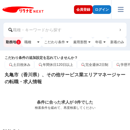
会員登録
ログイン
職種・キーワードから探す
勤務地
職種
こだわり条件
雇用形態
年収
新着のみ
1
こだわり条件の追加設定を忘れていませんか？
土日祝休み
年間休日120日以上
完全週休2日制
学歴
丸亀市（香川県）、その他サービス業エリアマネージャー
の転職・求人情報
条件に合った求人が 0件でした
検索条件を緩めて、再度検索してください