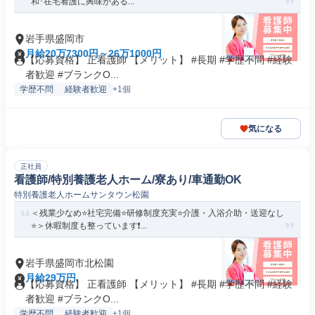
和･在宅看護に興味がある...
岩手県盛岡市
月給20万7300円～26万1000円
【応募資格】 正看護師 【メリット】 #長期 #学歴不問 #経験
者歓迎 #ブランクO...
学歴不問
経験者歓迎
+1個
気になる
正社員
看護師/特別養護老人ホーム/寮あり/車通勤OK
特別養護老人ホームサンタウン松園
＜残業少なめ⭐社宅完備⭐研修制度充実⭐介護・入浴介助・送迎なし
⭐＞休暇制度も整っています❗...
岩手県盛岡市北松園
月給29万円
【応募資格】 正看護師 【メリット】 #長期 #学歴不問 #経験
者歓迎 #ブランクO...
学歴不問
経験者歓迎
+1個