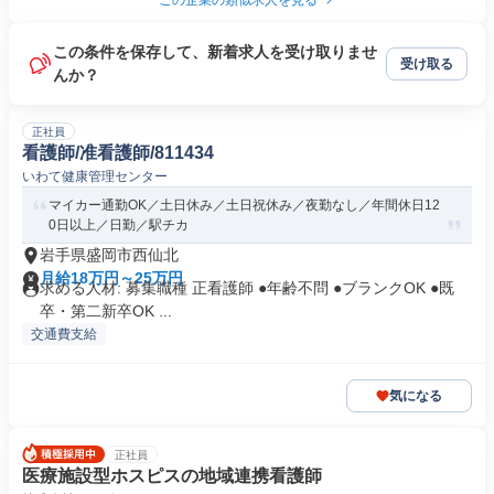
この企業の類似求人を見る
この条件を保存して、新着求人を受け取りませ
受け取る
んか？
正社員
看護師/准看護師/811434
いわて健康管理センター
マイカー通勤OK／土日休み／土日祝休み／夜勤なし／年間休日12
0日以上／日勤／駅チカ
岩手県盛岡市西仙北
月給18万円～25万円
求める人材: 募集職種 正看護師 ●年齢不問 ●ブランクOK ●既
卒・第二新卒OK ...
交通費支給
気になる
正社員
医療施設型ホスピスの地域連携看護師