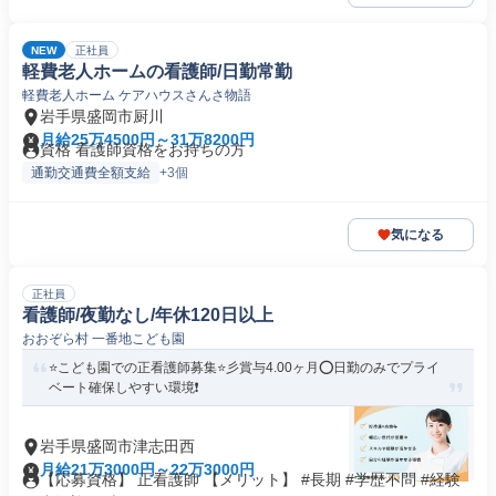
NEW
正社員
軽費老人ホームの看護師/日勤常勤
軽費老人ホーム ケアハウスさんさ物語
岩手県盛岡市厨川
月給25万4500円～31万8200円
資格 看護師資格をお持ちの方
通勤交通費全額支給
+3個
気になる
正社員
看護師/夜勤なし/年休120日以上
おおぞら村 一番地こども園
⭐こども園での正看護師募集⭐彡賞与4.00ヶ月⭕日勤のみでプライ
ベート確保しやすい環境❗️
岩手県盛岡市津志田西
月給21万3000円～22万3000円
【応募資格】 正看護師 【メリット】 #長期 #学歴不問 #経験