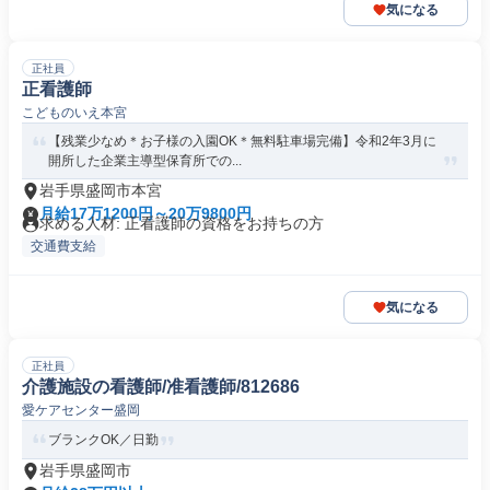
気になる
正社員
正看護師
こどものいえ本宮
【残業少なめ＊お子様の入園OK＊無料駐車場完備】令和2年3月に
開所した企業主導型保育所での...
岩手県盛岡市本宮
月給17万1200円～20万9800円
求める人材: 正看護師の資格をお持ちの方
交通費支給
気になる
正社員
介護施設の看護師/准看護師/812686
愛ケアセンター盛岡
ブランクOK／日勤
岩手県盛岡市