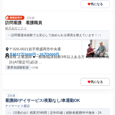
気になる
正社員
訪問看護 看護職員
株式会社ツクイ
訪問看護未経験でも安心して始められる環境を整えています！
〒020-0021岩手県盛岡市中央通
月給27万3000円～35万5000円
資格 正看護師 ■一般職/臨床経験3年以上ある方 ■普通自動車免
許(AT限定可)必須 ...
業界未経験歓迎
+24個
気になる
正社員
看護師/デイサービス/夜勤なし/車通勤OK
デイサービス愛語
《日勤のみ》残業月5時間｜定年65歳｜経験者優遇❗️年中無休・24