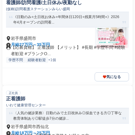
看護師/訪問看護/土日休み/夜勤なし
(仮称)訪問看護ステーションみらい盛岡
《日勤のみ⭐土日祝お休み⭐年間休日120日⭐残業月5時間⭐》2026
年4月オープンの訪問看...
岩手県盛岡市
月給27万円～35万円
【応募資格】 正看護師 【メリット】 #長期 #学歴不問 #経験
者歓迎 #ブランクO...
学歴不問
経験者歓迎
+1個
気になる
正社員
正看護師
いわて健康管理センター
〈人気の健診業務〉日勤のみで土日祝休み◎採血できる方◎丁寧な
教育体制あり◎駅徒歩7分の健診...
岩手県盛岡市西仙北
月給18万円～25万円