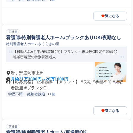
気になる
正社員
看護師/特別養護老人ホーム/ブランクありOK/夜勤なし
特別養護老人ホームさくらぎの里
【日勤のみ⭐月平均残業5時間】ブランク・未経験OK❗️定年65歳⭕
地域密着型の特別養護老人...
岩手県盛岡市上田
月給21万3000円～28万1000円
【応募資格】 正看護師 【メリット】 #長期 #学歴不問 #経験
者歓迎 #ブランクO...
学歴不問
経験者歓迎
+1個
気になる
正社員
看護師/特別養護老人ホーム/車通勤OK