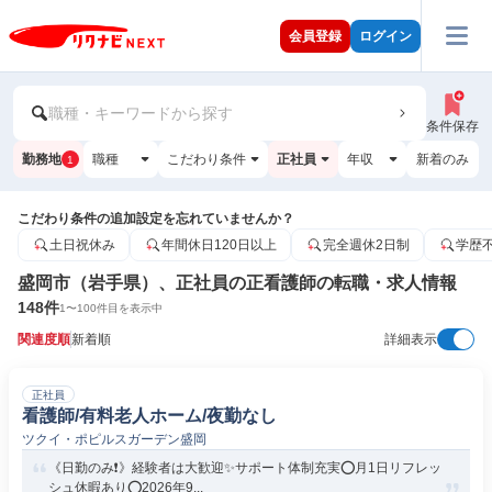
会員登録
ログイン
職種・キーワードから探す
条件保存
勤務地
職種
こだわり条件
正社員
年収
新着のみ
1
こだわり条件の追加設定を忘れていませんか？
土日祝休み
年間休日120日以上
完全週休2日制
学歴
盛岡市（岩手県）、正社員の正看護師の転職・求人情報
148
件
1
〜
100
件目を表示中
関連度順
新着順
詳細表示
正社員
看護師/有料老人ホーム/夜勤なし
ツクイ・ポピルスガーデン盛岡
《日勤のみ❗️》経験者は大歓迎✨サポート体制充実⭕月1日リフレッ
シュ休暇あり⭕2026年9...