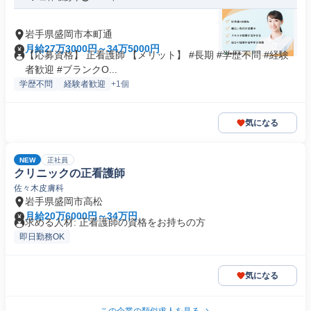
岩手県盛岡市本町通
月給27万3000円～34万5000円
【応募資格】 正看護師 【メリット】 #長期 #学歴不問 #経験
者歓迎 #ブランクO...
学歴不問
経験者歓迎
+1個
気になる
NEW
正社員
クリニックの正看護師
佐々木皮膚科
岩手県盛岡市高松
月給20万6000円～34万円
求める人材: 正看護師の資格をお持ちの方
即日勤務OK
気になる