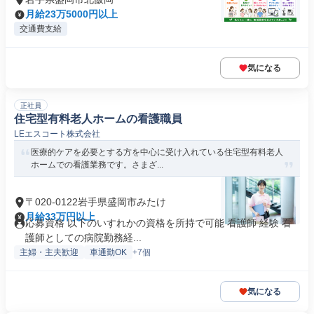
月給23万5000円以上
交通費支給
気になる
正社員
住宅型有料老人ホームの看護職員
LEエスコート株式会社
医療的ケアを必要とする方を中心に受け入れている住宅型有料老人
ホームでの看護業務です。さまざ...
〒020-0122岩手県盛岡市みたけ
月給33万円以上
応募資格 以下のいすれかの資格を所持で可能 看護師 経験 看
護師としての病院勤務経...
主婦・主夫歓迎
車通勤OK
+7個
気になる