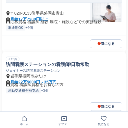
〒020-0133岩手県盛岡市青山
月給17万7200円以上
応募資格 看護師 経験 病院・施設などでの実務経験
車通勤OK
+6個
気になる
正社員
訪問看護ステーションの看護師/日勤常勤
ジェイナース訪問看護ステーション
岩手県盛岡市みたけ
月給22万5000円～35万円
資格 看護師資格をお持ちの方
通勤交通費全額支給
+3個
気になる
この企業の類似求人を見る
ホーム
オファー
気になる