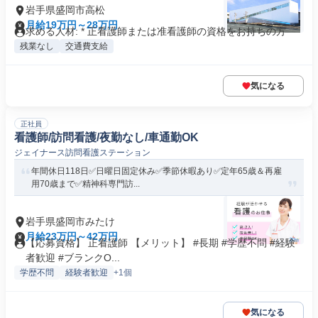
岩手県盛岡市高松
月給19万円～28万円
求める人材: * 正看護師または准看護師の資格をお持ちの方
残業なし
交通費支給
気になる
正社員
看護師/訪問看護/夜勤なし/車通勤OK
ジェイナース訪問看護ステーション
年間休日118日✅日曜日固定休み✅季節休暇あり✅定年65歳＆再雇
用70歳まで✅精神科専門訪...
岩手県盛岡市みたけ
月給23万円～42万円
【応募資格】 正看護師 【メリット】 #長期 #学歴不問 #経験
者歓迎 #ブランクO...
学歴不問
経験者歓迎
+1個
気になる