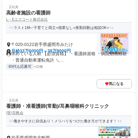
正社員
高齢者施設の看護師
L・Eエスコート株式会社
ラスト1枠✅子育てと両立⭐残業なし⭐夜勤回数は相談OK⭐
〒020-0122岩手県盛岡市みたけ
月給33万6000円～38万9000円
求めている人材 【必須資格】 ・看護師資格 ・病院勤務経験
・普通自動車運転免許 ＼...
60代も応募可
+22個
気になる
正社員
看護師・准看護師(常勤)/耳鼻咽喉科クリニック
(医)百帆会
働きやすさに自信あり！メリハリをつけた働き方ができます！
岩手県盛岡市北飯岡