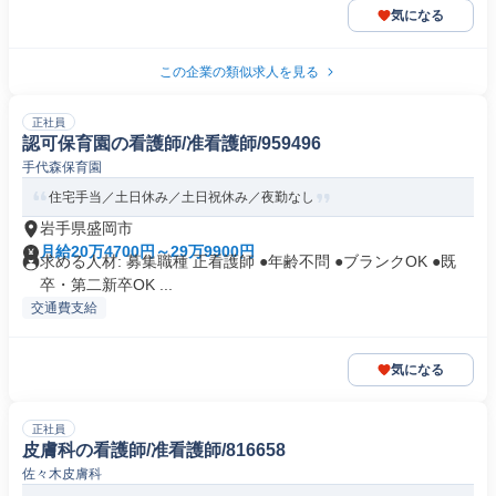
気になる
この企業の類似求人を見る
正社員
認可保育園の看護師/准看護師/959496
手代森保育園
住宅手当／土日休み／土日祝休み／夜勤なし
岩手県盛岡市
月給20万4700円～29万9900円
求める人材: 募集職種 正看護師 ●年齢不問 ●ブランクOK ●既
卒・第二新卒OK ...
交通費支給
気になる
正社員
皮膚科の看護師/准看護師/816658
佐々木皮膚科