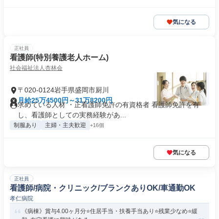
気になる
正社員
看護師(特別養護老人ホーム)
社会福祉法人杏林会
〒020-0124岩手県盛岡市厨川
月給25万4500円～31万8200円
求めている人材 ・正看護師免許の有資格者 看護師免許を有
し、看護師としての実務経験があ...
制服あり
主婦・主夫歓迎
+16個
気になる
正社員
看護師/病院・クリニック/ブランクありOK/車通勤OK
孝仁病院
《病棟》賞与4.00ヶ月分⭐住居手当・扶養手当あり⭐残業少なめ⭐緩