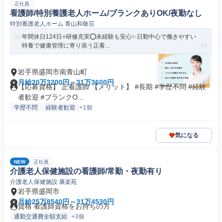
正社員
看護師/特別養護老人ホーム/ブランクありOK/夜勤なし
特別養護老人ホーム 青山和敬荘
年間休日124日⭐研修充実⭕未経験も安心✨日勤中心で働きやすい
特養で健康管理に寄り添う正看...
岩手県盛岡市南青山町
月給20万3200円～31万3600円
【応募資格】 正看護師 【メリット】 #長期 #学歴不問 #経験
者歓迎 #ブランクO...
学歴不問
経験者歓迎
+1個
気になる
NEW
正社員
介護老人保健施設の看護師/常勤・夜勤有り
介護老人保健施設 康楽苑
岩手県盛岡市
月給25万8540円～31万4530円
資格 看護師資格をお持ちの方
通勤交通費全額支給
+3個