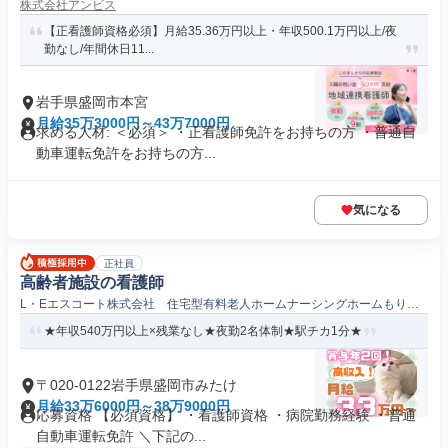
株式会社アンビス
【正看護師資格必須】月給35.36万円以上・年収500.1万円以上/夜
勤なし/年間休日11...
岩手県盛岡市本宮
月給35万3000円～43万7000円
求める人材: ＜必須＞ ・正看護師免許をお持ちの方 ・普通自
動車運転免許をお持ちの方...
気になる
正社員
高齢者施設の看護師
L・Eエスコート株式会社 住宅型有料老人ホームナーシングホームもりお
か
★年収540万円以上×残業なし★夜勤2名体制★駅チカ1分★
〒020-0122岩手県盛岡市みたけ
月給33万6000円～38万9000円
応募資格 【必須資格】 ・看護師資格 ・病院勤務経験 ・普通
自動車運転免許 ＼下記の...