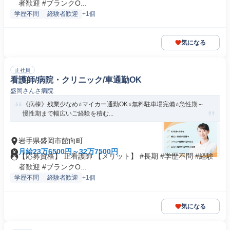
者歓迎 #ブランクO...
学歴不問
経験者歓迎
+1個
気になる
正社員
看護師/病院・クリニック/車通勤OK
盛岡さんさ病院
《病棟》残業少なめ⭐マイカー通勤OK⭐無料駐車場完備⭐急性期～
慢性期まで幅広いご経験を積む...
岩手県盛岡市館向町
月給23万6500円～32万7500円
【応募資格】 正看護師 【メリット】 #長期 #学歴不問 #経験
者歓迎 #ブランクO...
学歴不問
経験者歓迎
+1個
気になる