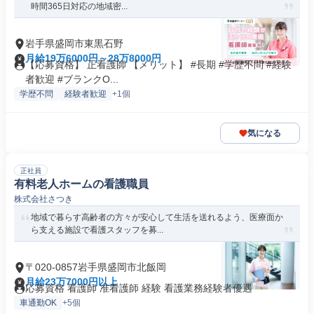
時間365日対応の地域密...
岩手県盛岡市東黒石野
月給19万6000円～28万8000円
【応募資格】 正看護師 【メリット】 #長期 #学歴不問 #経験
者歓迎 #ブランクO...
学歴不問
経験者歓迎
+1個
気になる
正社員
有料老人ホームの看護職員
株式会社さつき
地域で暮らす高齢者の方々が安心して生活を送れるよう、医療面か
ら支える施設で看護スタッフを募...
〒020-0857岩手県盛岡市北飯岡
月給23万7000円以上
応募資格 看護師 准看護師 経験 看護業務経験者優遇
車通勤OK
+5個