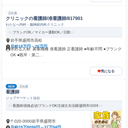
正社員
クリニックの看護師/准看護師/817901
わたなべ内科・脳神経内科クリニック
ブランクOK／マイカー通勤OK／日勤
岩手県盛岡市高松
月給18万円～26万円
求める人材: 募集職種 准看護師 正看護師 ●年齢不問 ●ブランク
OK ●既卒・第二...
気になる
NEW
正社員
看護師
ジョブマーケット仙台
看護師/資格必須/ブランクOK/主婦主夫活躍/盛岡市/1659
〒020-0000岩手県盛岡市
月給29万8098円～37万94円