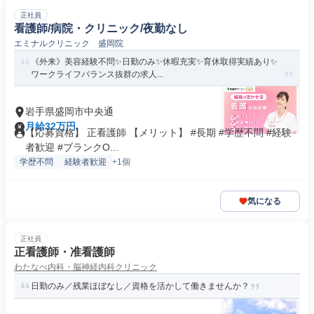
正社員
看護師/病院・クリニック/夜勤なし
エミナルクリニック 盛岡院
《外来》美容経験不問✨日勤のみ✨休暇充実✨育休取得実績あり✨
ワークライフバランス抜群の求人...
岩手県盛岡市中央通
月給32万円
【応募資格】 正看護師 【メリット】 #長期 #学歴不問 #経験
者歓迎 #ブランクO...
学歴不問
経験者歓迎
+1個
気になる
正社員
正看護師・准看護師
わたなべ内科・脳神経内科クリニック
日勤のみ／残業ほぼなし／資格を活かして働きませんか？