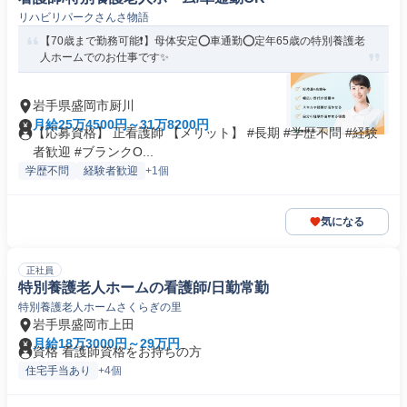
リハビリパークさんさ物語
【70歳まで勤務可能❗️】母体安定⭕車通勤⭕定年65歳の特別養護老
人ホームでのお仕事です✨
岩手県盛岡市厨川
月給25万4500円～31万8200円
【応募資格】 正看護師 【メリット】 #長期 #学歴不問 #経験
者歓迎 #ブランクO...
学歴不問
経験者歓迎
+1個
気になる
正社員
特別養護老人ホームの看護師/日勤常勤
特別養護老人ホームさくらぎの里
岩手県盛岡市上田
月給18万3000円～29万円
資格 看護師資格をお持ちの方
住宅手当あり
+4個