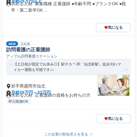
月給28万円以上
求める人材: 募集職種 正看護師 ●年齢不問 ●ブランクOK ●既
卒・第二新卒OK ...
気になる
NEW
正社員
訪問看護の正看護師
アップル訪問看護ステーション
【土日祝が固定でお休み◎】駅チカ＊JR「仙北町駅」徒歩3分♪マ
イカー通勤も可能です♪♪
岩手県盛岡市仙北
月給28万円～33万円
求める人材: 正看護師の資格をお持ちの方
即日勤務OK
気になる
この企業の類似求人を見る