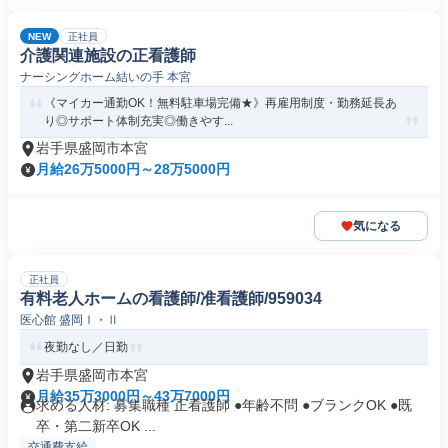
NEW
正社員
介護関連施設の正看護師
ナーシングホーム結いの手 本宮
《マイカー通勤OK！無料駐車場完備★》再雇用制度・勤務延長あ
り◎サポート体制充実◎働きやす...
岩手県盛岡市本宮
月給26万5000円～28万5000円
気になる
正社員
有料老人ホームの看護師/准看護師/959034
医心館 盛岡Ⅰ・Ⅱ
夜勤なし／日勤
岩手県盛岡市本宮
月給35万3000円～43万7000円
求める人材: 募集職種 正看護師 ●年齢不問 ●ブランクOK ●既
卒・第二新卒OK ...
交通費支給