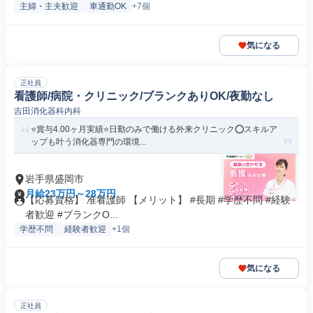
主婦・主夫歓迎
車通勤OK
+7個
気になる
正社員
看護師/病院・クリニック/ブランクありOK/夜勤なし
吉田消化器科内科
⭐賞与4.00ヶ月実績⭐日勤のみで働ける外来クリニック⭕スキルア
ップも叶う消化器専門の環境...
岩手県盛岡市
月給23万円～28万円
【応募資格】 准看護師 【メリット】 #長期 #学歴不問 #経験
者歓迎 #ブランクO...
学歴不問
経験者歓迎
+1個
気になる
正社員