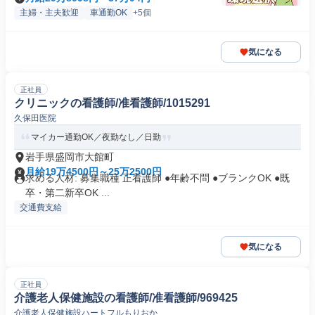
主婦・主夫歓迎
車通勤OK
+5個
気になる
正社員
クリニックの看護師/准看護師/1015291
久保田医院
マイカー通勤OK／夜勤なし／日勤
岩手県盛岡市大館町
月給19万4500円～25万2500円
求める人材: 募集職種 正看護師 ●年齢不問 ●ブランクOK ●既
卒・第二新卒OK ...
交通費支給
気になる
正社員
介護老人保健施設の看護師/准看護師/969425
介護老人保健施設ハートフルもりおか