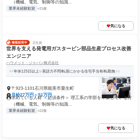
（機械、電気、制御等の知識...
業界未経験歓迎
+21個
気になる
正社員
世界を支える発電用ガスタービン部品生産プロセス改善
エンジニア
ハウメット・ジャパン株式会社
年休125日以上✨英語力不問/転居にかかる住宅手当有/転勤無
〒923-1101石川県能美市粟生町
月給27万円～51万円
求めている人材 ＜必須条件＞ 理工系の学部を卒業している方
（機械、電気、制御等の知識...
業界未経験歓迎
+22個
気になる