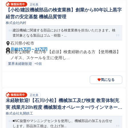
正社員
【小松/建設機械部品の検査業務】創業から80年以上黒字
経営の安定基盤 機械品質管理
株式会社内村
建設機械に関連する部品における検査業務を担当いただきます。検
査対象となる製品はゴム・樹脂・...
石川県小松市
月給25万円～33万円
必要な経験・能力等 【必須】検査経験のある方 【使用機器】
ノギス、スケールを主に使用し...
業界未経験歓迎
+6個
気になる
正社員
未経験歓迎!【石川/小松】機械加工及び検査 教育体制充
実 残業月20h程度 機械製造オペレーター/ラインマネージ
株式会社丸開鉄工
ャー
■NC旋盤やマシニングセンタを使用し、機械部品の加工をお任せ
します。部品加工後は、仕上げ加...