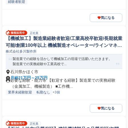
経験者歓迎
気になる
正社員
【機械加工】製造業経験者歓迎/工業高校卒歓迎/長期就業
可能/創業100年以上 機械製造オペレーター/ラインマネー
株式会社多川製作所
ジャー
製造業での経験を活かして機械加工の現場で活躍いただきます。
製造業での実務経験や工業高校で...
石川県かほく市
月給21万円～25万円
必要な経験・能力等 【歓迎する経験】製造業での実務経験
（金属加工、機械製造） ■工作機...
業界未経験歓迎
転勤なし
+3個
気になる
正社員