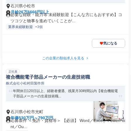
石川県小松市
月給26万6666円以上
必要な経験・能力等 未経験歓迎【こんな方にもおすすめ】コ
ツコツと物事を進めていくことが...
業界未経験歓迎
+3個
気になる
この企業の類似求人を見る
正社員
複合機能電子部品メーカーの生産技術職
株式会社小松村田製作所
年間休日120日以上、経験者優遇、残業月30時間以内【複合機能電
子部品メーカーの生産技術職...
石川県小松市光町
年俸530万円～790万円
応募条件 ＜免許・資格等＞ 【必須】 Word／Excel／PowerPoi
nt／Ou...