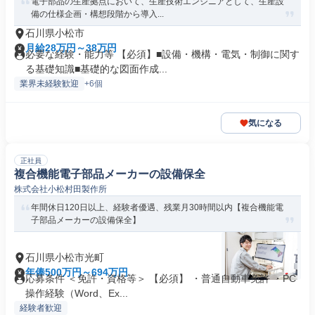
電子部品の生産拠点において、生産技術エンジニアとして、生産設
備の仕様企画・構想段階から導入...
石川県小松市
月給28万円～38万円
必要な経験・能力等 【必須】■設備・機構・電気・制御に関す
る基礎知識■基礎的な図面作成...
業界未経験歓迎
+6個
気になる
正社員
複合機能電子部品メーカーの設備保全
株式会社小松村田製作所
年間休日120日以上、経験者優遇、残業月30時間以内【複合機能電
子部品メーカーの設備保全】
石川県小松市光町
年俸500万円～694万円
応募条件 ＜免許・資格等＞ 【必須】 ・普通自動車免許 ・PC
操作経験（Word、Ex...
経験者歓迎