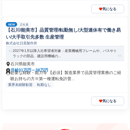
気になる
NEW
正社員
【石川/能美市】品質管理/転勤無し/大型連休有で働き易
い/大手取引先多数 生産管理
株式会社日晃製作所
2027年1月以降入社希望者対象：産業機械用フレームや、バスやト
ラックの部品、建設用機械の...
石川県能美市
月給31万円～38万円
必要な経験・能力等 【必須】製造業界で品質管理業務のご経
験お持ちの方※第一種運転免許普...
業界未経験歓迎
転勤なし
気になる