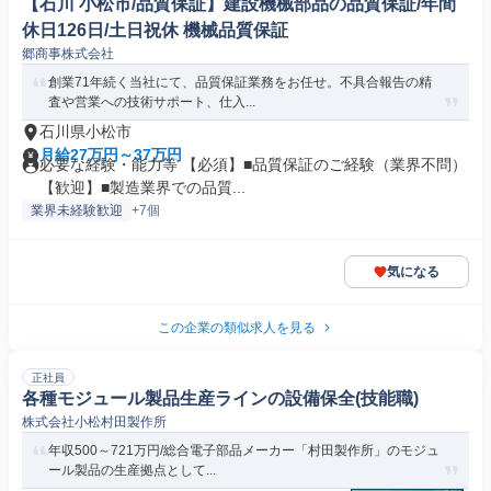
【石川 小松市/品質保証】建設機械部品の品質保証/年間
休日126日/土日祝休 機械品質保証
郷商事株式会社
創業71年続く当社にて、品質保証業務をお任せ。不具合報告の精
査や営業への技術サポート、仕入...
石川県小松市
月給27万円～37万円
必要な経験・能力等 【必須】■品質保証のご経験（業界不問）
【歓迎】■製造業界での品質...
業界未経験歓迎
+7個
気になる
この企業の類似求人を見る
正社員
各種モジュール製品生産ラインの設備保全(技能職)
株式会社小松村田製作所
年収500～721万円/総合電子部品メーカー「村田製作所」のモジュ
ール製品の生産拠点として...