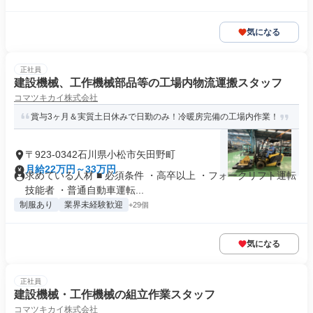
気になる
正社員
建設機械、工作機械部品等の工場内物流運搬スタッフ
コマツキカイ株式会社
賞与3ヶ月＆実質土日休みで日勤のみ！冷暖房完備の工場内作業！
〒923-0342石川県小松市矢田野町
月給22万円～33万円
求めている人材 ■ 必須条件 ・高卒以上 ・フォークリフト運転
技能者 ・普通自動車運転...
制服あり
業界未経験歓迎
+29個
気になる
正社員
建設機械・工作機械の組立作業スタッフ
コマツキカイ株式会社