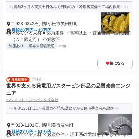
賞与3ヶ月＆実質土日休みで日勤のみ！冷暖房完備の工場内作業！
〒923-0342石川県小松市矢田野町
月給20万円～33万円
求めている人材 ■ 必須条件 ・高卒以上 ・普通自動車運転免許
（ＡＴ限定可） ※経験不...
制服あり
業界未経験歓迎
+29個
気になる
正社員
世界を支える発電用ガスタービン部品の品質改善エンジ
ニア
ハウメット・ジャパン株式会社
年休125日以上✨英語力不問/転居にかかる住宅手当有/転勤無
〒923-1101石川県能美市粟生町
月給27万円～51万円
求めている人材 ＜必須条件＞ 理工系の学部を卒業している方