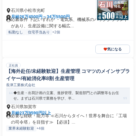
石川県小松市光町
月給26万4500円～34万5500円
応募条件 下記いずれか ・電気系、機械系のバックグラウンド
があり、生産設備に関する幅広...
転勤なし
住宅手当あり
+2個
気になる
正社員
【海外赴任/未経験歓迎】生産管理 コマツのメインサプラ
イヤー/有給消化率8割 生産管理
長津工業株式会社
◆生産・出荷計画の立案、進捗管理、製造部門との調整等をお任
せ。まずは石川県で業務を学び、半...
石川県加賀市
月給23万9590円以上
必要な経験・能力等 ≪石川からタイへ！世界を舞台に「工場
の司令塔」を目指す≫ 【必須】...
業界未経験歓迎
+4個