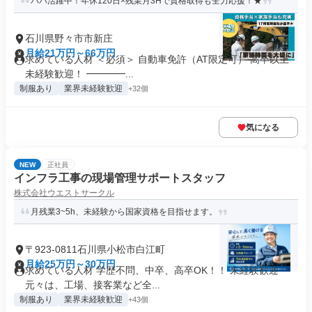
パパ活躍中！年休120日×残業月3Hで資格取得も全力応援！★
石川県野々市市新庄
月給21万円～66万円
求めている人材 ＜必須＞ 自動車免許（AT限定可） 高卒以上
未経験歓迎！ ━━━━...
制服あり
業界未経験歓迎
+32個
気になる
NEW
正社員
インフラ工事の現場管理サポートスタッフ
株式会社ウエストサークル
月残業3~5h、未経験から国家資格を目指せます。
〒923-0811石川県小松市白江町
月給25万円～30万円
求めている人材 学歴不問、中卒、高卒OK！！ 未経験歓迎
元々は、工場、接客業など全...
制服あり
業界未経験歓迎
+43個