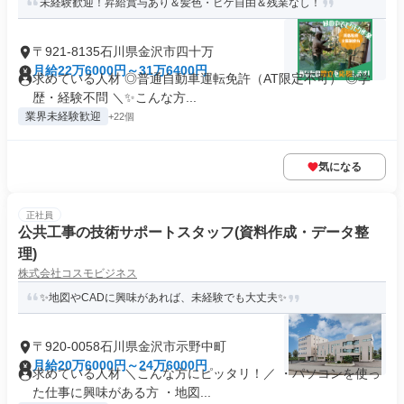
未経験歓迎！昇給賞与あり＆髪色・ヒゲ自由＆残業なし！
〒921-8135石川県金沢市四十万
月給22万6000円～31万6400円
求めている人材 ◎普通自動車運転免許（AT限定不可） ◎学
歴・経験不問 ＼✨こんな方...
業界未経験歓迎
+22個
気になる
正社員
公共工事の技術サポートスタッフ(資料作成・データ整
理)
株式会社コスモビジネス
✨地図やCADに興味があれば、未経験でも大丈夫✨
〒920-0058石川県金沢市示野中町
月給20万6000円～24万6000円
求めている人材 ＼こんな方にピッタリ！／ ・パソコンを使っ
た仕事に興味がある方 ・地図...