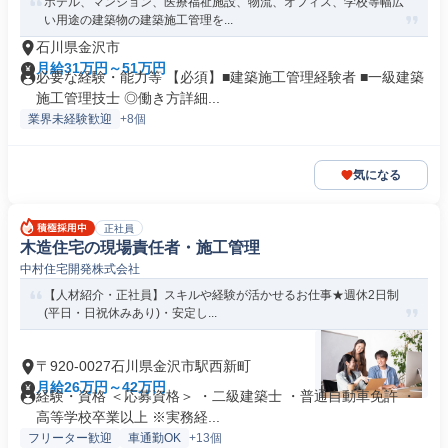
ホテル、マンション、医療福祉施設、物流、オフィス、学校等幅広
い用途の建築物の建築施工管理を...
石川県金沢市
月給31万円～51万円
必要な経験・能力等 【必須】■建築施工管理経験者 ■一級建築
施工管理技士 ◎働き方詳細...
業界未経験歓迎
+8個
気になる
正社員
木造住宅の現場責任者・施工管理
中村住宅開発株式会社
【人材紹介・正社員】スキルや経験が活かせるお仕事★週休2日制
(平日・日祝休みあり)・安定し...
〒920-0027石川県金沢市駅西新町
月給26万円～42万円
経験・資格 ＜応募資格＞ ・二級建築士 ・普通自動車免許 ・
高等学校卒業以上 ※実務経...
フリーター歓迎
車通勤OK
+13個