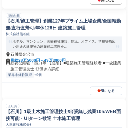
気になる
契約社員
【石川/施工管理】創業127年プライム上場企業/全国転勤
無/直行直帰可/年休126日 建築施工管理
株式会社熊谷組
ホテル、マンション、医療福祉施設、物流、オフィス、学校等幅広
い用途の建築物の建築施工管理を...
石川県金沢市
月給28万5000円～49万3000円
必要な経験・能力等 【必須】■建築施工管理経験者 ■一級建築
施工管理技士 ◎働き方詳細...
業界未経験歓迎
+9個
気になる
正社員
【石川】1級土木施工管理技士/出張無し残業10h/WEB面
接可能・UIターン歓迎 土木施工管理
大幸建設株式会社