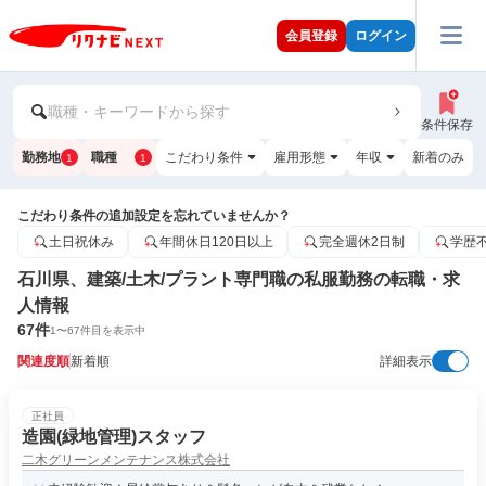
会員登録
ログイン
職種・キーワードから探す
条件保存
勤務地
職種
こだわり条件
雇用形態
年収
新着のみ
1
1
こだわり条件の追加設定を忘れていませんか？
土日祝休み
年間休日120日以上
完全週休2日制
学歴
石川県、建築/土木/プラント専門職の私服勤務の転職・求
人情報
67
件
1
〜
67
件目を表示中
関連度順
新着順
詳細表示
正社員
造園(緑地管理)スタッフ
二木グリーンメンテナンス株式会社