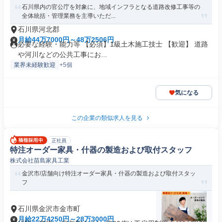
石川県内の官公庁を対象に、地域インフラとなる道路改修工事等の
全体統括・管理業務を主導いただ...
石川県河北郡
月給44万7000円～48万2506円
必要な経験・能力等 【必須】1級土木施工技士 【歓迎】 道路
や河川などの公共工事にお...
業界未経験歓迎
+5個
気になる
この企業の類似求人を見る
正社員
特注オーダー家具・什器の製造および取付スタッフ
株式会社苗島家具工業
金沢市/店舗向け特注オーダー家具・什器の製造および取付スタッ
フ
石川県金沢市金市町
月給22万4250円～28万3000円