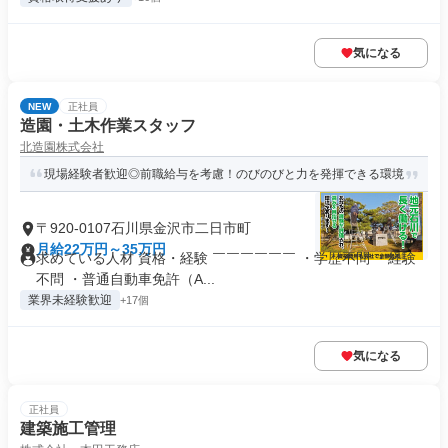
気になる
NEW
正社員
造園・土木作業スタッフ
北造園株式会社
現場経験者歓迎◎前職給与を考慮！のびのびと力を発揮できる環境
〒920-0107石川県金沢市二日市町
月給22万円～35万円
求めている人材 資格・経験 ￣￣￣￣￣￣ ・学歴不問 ・経験
不問 ・普通自動車免許（A...
業界未経験歓迎
+17個
気になる
正社員
建築施工管理