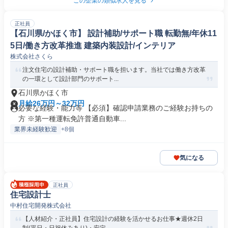
この企業の類似求人を見る
正社員
【石川県/かほく市】 設計補助/サポート職 転勤無/年休11
5日/働き方改革推進 建築内装設計/インテリア
株式会社さくら
注文住宅の設計補助・サポート職を担います。当社では働き方改革
の一環として設計部門のサポート...
石川県かほく市
月給26万円～32万円
必要な経験・能力等 【必須】確認申請業務のご経験お持ちの
方 ※第一種運転免許普通自動車...
業界未経験歓迎
+8個
気になる
正社員
住宅設計士
中村住宅開発株式会社
【人材紹介・正社員】住宅設計の経験を活かせるお仕事★週休2日