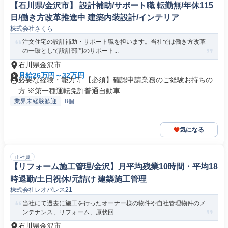
【石川県/金沢市】 設計補助/サポート職 転勤無/年休115
日/働き方改革推進中 建築内装設計/インテリア
株式会社さくら
注文住宅の設計補助・サポート職を担います。当社では働き方改革
の一環として設計部門のサポート...
石川県金沢市
月給26万円～32万円
必要な経験・能力等 【必須】確認申請業務のご経験お持ちの
方 ※第一種運転免許普通自動車...
業界未経験歓迎
+8個
気になる
正社員
【リフォーム施工管理/金沢】月平均残業10時間・平均18
時退勤/土日祝休/元請け 建築施工管理
株式会社レオパレス21
当社にて過去に施工を行ったオーナー様の物件や自社管理物件のメ
ンテナンス、リフォーム、原状回...
石川県金沢市