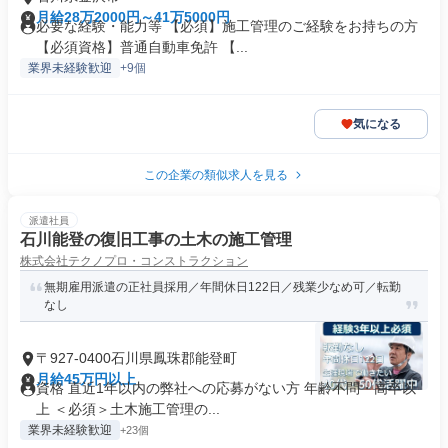
月給28万2000円～41万5000円
必要な経験・能力等 【必須】施工管理のご経験をお持ちの方
【必須資格】普通自動車免許 【...
業界未経験歓迎
+9個
気になる
この企業の類似求人を見る
派遣社員
石川能登の復旧工事の土木の施工管理
株式会社テクノプロ・コンストラクション
無期雇用派遣の正社員採用／年間休日122日／残業少なめ可／転勤
なし
〒927-0400石川県鳳珠郡能登町
月給45万円以上
資格 直近1年以内の弊社への応募がない方 年齢不問・高卒以
上 ＜必須＞土木施工管理の...
業界未経験歓迎
+23個