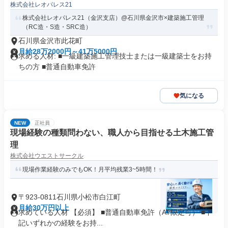
株式会社レオパレス21
株式会社レオパレス21（金沢支店）@石川県金沢市×建築施工管理
（RC造・S造・SRC造）
石川県金沢市此花町
月給28万2000円～41万5000円
求める人材: ■一級建築施工管理技士または一級建築士をお持
ちの方 ■普通自動車免許
気になる
NEW
正社員
現場経験の種類問わない、職人から目指せる土木施工管
理
株式会社ウエストサークル
現場作業経験のみでもOK！月平均残業3~5時間！
〒923-0811石川県小松市白江町
月給30万円以上
求めている人材 【必須】 ■普通自動車免許（AT限定可） ■下
記いずれかの経験をお持...