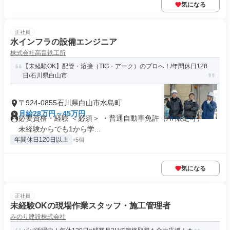
気になる
正社員
水インフラの設備エンジニア
株式会社高畠鉄工所
【未経験OK】配管・溶接（TIG・アーク）のプロへ！/年間休日128
日/石川県白山市
〒924-0855石川県白山市水島町
月給28万円～45万円
必要資格・経験 ＜必須＞ ・普通自動車免許（AT限定可） ・
未経験からでも1から学...
年間休日120日以上
+5個
気になる
正社員
未経験OKの現場作業スタッフ・施工管理者
みのり建設株式会社