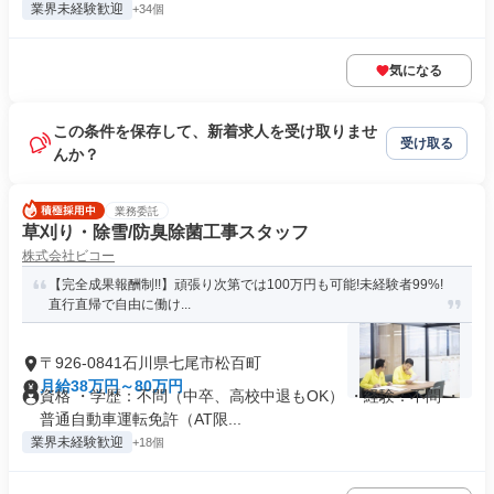
業界未経験歓迎
+34個
気になる
この条件を保存して、新着求人を受け取りませ
受け取る
んか？
業務委託
草刈り・除雪/防臭除菌工事スタッフ
株式会社ビコー
【完全成果報酬制!!】頑張り次第では100万円も可能!未経験者99%!
直行直帰で自由に働け...
〒926-0841石川県七尾市松百町
月給38万円～80万円
資格 ・学歴：不問（中卒、高校中退もOK） ・経験：不問 ・
普通自動車運転免許（AT限...
業界未経験歓迎
+18個