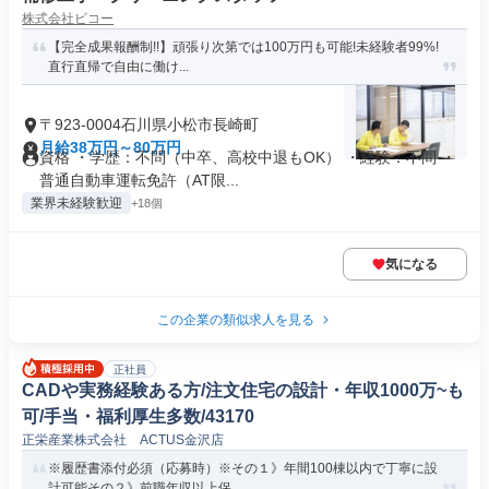
株式会社ビコー
【完全成果報酬制!!】頑張り次第では100万円も可能!未経験者99%!
直行直帰で自由に働け...
〒923-0004石川県小松市長崎町
月給38万円～80万円
資格 ・学歴：不問（中卒、高校中退もOK） ・経験：不問 ・
普通自動車運転免許（AT限...
業界未経験歓迎
+18個
気になる
この企業の類似求人を見る
正社員
CADや実務経験ある方/注文住宅の設計・年収1000万~も
可/手当・福利厚生多数/43170
正栄産業株式会社 ACTUS金沢店
※履歴書添付必須（応募時）※その１》年間100棟以内で丁寧に設
計可能その２》前職年収以上保...