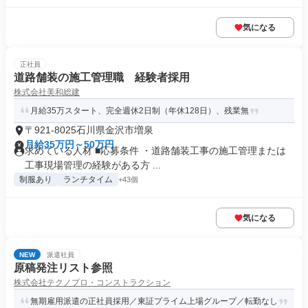
気になる
正社員
道路舗装の施工管理職 経験者採用
株式会社美和総建
月給35万スタート、完全週休2日制（年休128日）、残業無
〒921-8025石川県金沢市増泉
月給35万円～50万円
求めている人材 ■応募条件 ・道路舗装工事の施工管理または
工事現場管理の経験がある方 ...
制服あり
ランチタイム
+43個
気になる
NEW
派遣社員
原稿発注リスト参照
株式会社テクノプロ・コンストラクション
無期雇用派遣の正社員採用／東証プライム上場グループ／転勤なし