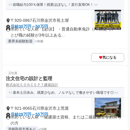
前職給与100％保障！残業ほぼなし！直行直帰OK！
〒920-0867石川県金沢市長土塀
月給30万円～50万円
求めている人材 【必須】 ・普通自動車免許（AT限定可） ・
とび職の経験が3年以上ある...
業界未経験歓迎
+36個
気になる
正社員
注文住宅の設計と監理
株式会社ＣＯＮＣＥＰＴ建築設計
基本土日休み、残業少なめ、ノルマなしで働きやすい職場です◎
〒921-8065石川県金沢市上荒屋
月給29万円～55万円
求めている人材 一級建築士資格、または二級建築士をお持ち
の方
資格取得支援あり
+16個