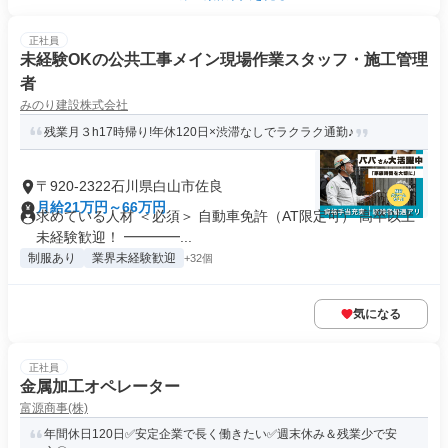
正社員
未経験OKの公共工事メイン現場作業スタッフ・施工管理
者
みのり建設株式会社
残業月３h17時帰り!年休120日×渋滞なしでラクラク通勤♪
〒920-2322石川県白山市佐良
月給21万円～66万円
求めている人材 ＜必須＞ 自動車免許（AT限定可） 高卒以上
未経験歓迎！ ━━━━...
制服あり
業界未経験歓迎
+32個
気になる
正社員
金属加工オペレーター
富源商事(株)
年間休日120日✅安定企業で長く働きたい✅週末休み＆残業少で安