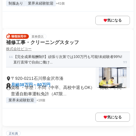
制服あり
業界未経験歓迎
+41個
気になる
業務委託
補修工事・クリーニングスタッフ
株式会社ビコー
【完全成果報酬制!!】頑張り次第では100万円も可能!未経験者99%!
直行直帰で自由に働け...
〒920-0211石川県金沢市湊
月給38万円～80万円
資格 ・学歴：不問（中卒、高校中退もOK） ・経験：不問 ・
普通自動車運転免許（AT限...
業界未経験歓迎
+18個
気になる
正社員