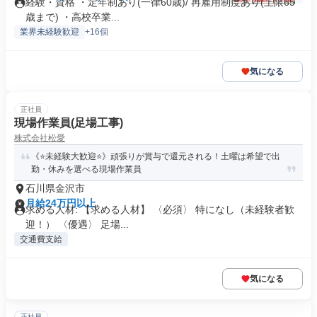
経験・資格 ・定年制あり(一律60歳)/ 再雇用制度あり(上限65
歳まで) ・高校卒業...
業界未経験歓迎
+16個
気になる
正社員
現場作業員(足場工事)
株式会社松愛
《⭐未経験大歓迎⭐》頑張りが賞与で還元される！土曜は希望で出
勤・休みを選べる現場作業員
石川県金沢市
月給24万円以上
求める人材: 【求める人材】 〈必須〉 特になし（未経験者歓
迎！） 〈優遇〉 足場...
交通費支給
気になる
正社員