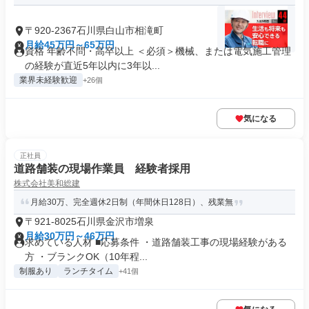
〒920-2367石川県白山市相滝町
月給45万円～65万円
資格 年齢不問・高卒以上 ＜必須＞機械、または電気施工管理
の経験が直近5年以内に3年以...
業界未経験歓迎
+26個
気になる
正社員
道路舗装の現場作業員 経験者採用
株式会社美和総建
月給30万、完全週休2日制（年間休日128日）、残業無
〒921-8025石川県金沢市増泉
月給30万円～46万円
求めている人材 ■応募条件 ・道路舗装工事の現場経験がある
方 ・ブランクOK（10年程...
制服あり
ランチタイム
+41個