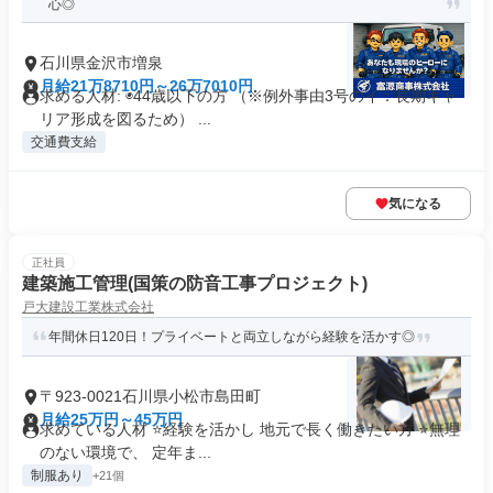
心◎
石川県金沢市増泉
月給21万8710円～26万7010円
求める人材: ◉44歳以下の方 （※例外事由3号のイ：長期キャ
リア形成を図るため） ...
交通費支給
気になる
正社員
建築施工管理(国策の防音工事プロジェクト)
戸大建設工業株式会社
年間休日120日！プライベートと両立しながら経験を活かす◎
〒923-0021石川県小松市島田町
月給25万円～45万円
求めている人材 ⭐経験を活かし 地元で長く働きたい方 ⭐無理
のない環境で、 定年ま...
制服あり
+21個