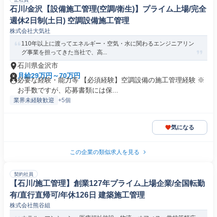
石川/金沢【設備施工管理(空調/衛生)】プライム上場/完全
週休2日制(土日) 空調設備施工管理
株式会社大気社
110年以上に渡ってエネルギー・空気・水に関わるエンジニアリン
グ事業を担ってきた当社で、高...
石川県金沢市
月給29万円～70万円
必要な経験・能力等 【必須経験】空調設備の施工管理経験 ※
お手数ですが、応募書類には保...
業界未経験歓迎
+5個
気になる
この企業の類似求人を見る
契約社員
【石川/施工管理】創業127年プライム上場企業/全国転勤
有/直行直帰可/年休126日 建築施工管理
株式会社熊谷組