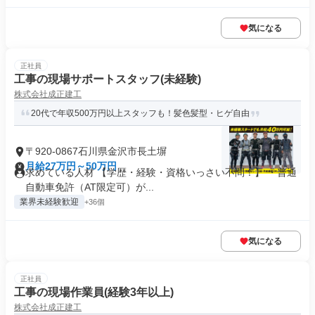
気になる
正社員
工事の現場サポートスタッフ(未経験)
株式会社成正建工
20代で年収500万円以上スタッフも！髪色髪型・ヒゲ自由
〒920-0867石川県金沢市長土塀
月給27万円～50万円
求めている人材 【学歴・経験・資格いっさい不問！】 ・普通
自動車免許（AT限定可）が...
業界未経験歓迎
+36個
気になる
正社員
工事の現場作業員(経験3年以上)
株式会社成正建工