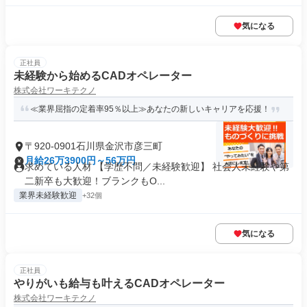
気になる
正社員
未経験から始めるCADオペレーター
株式会社ワーキテクノ
≪業界屈指の定着率95％以上≫あなたの新しいキャリアを応援！
〒920-0901石川県金沢市彦三町
月給26万3900円～56万円
求めている人材 【学歴不問／未経験歓迎】 社会人未経験や第
二新卒も大歓迎！ブランクもO...
業界未経験歓迎
+32個
気になる
正社員
やりがいも給与も叶えるCADオペレーター
株式会社ワーキテクノ