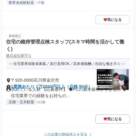
業界未経験歓迎
+7個
気になる
業務委託
住宅の維持管理点検スタッフ(スキマ時間を活かして働
く)
株式会社家守り
住宅業界経験者募集／直行直帰OK／高単価報酬／自由な働き方☆
〒920-0000石川県金沢市
1業務あたり 1万2000円以上（点検 90分）
求めている人材 【応募条件】 ◆PCの基本操作ができる方 ◆
住宅業界での経験をお持ちの...
主婦・主夫歓迎
+11個
気になる
この企業の類似求人を見る