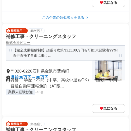
気になる
この企業の類似求人を見る
業務委託
補修工事・クリーニングスタッフ
株式会社ビコー
【完全成果報酬制!!】頑張り次第では100万円も可能!未経験者99%!
直行直帰で自由に働け...
〒920-0226石川県金沢市粟崎町
月給38万円～80万円
資格 ・学歴：不問（中卒、高校中退もOK） ・経験：不問 ・
普通自動車運転免許（AT限...
業界未経験歓迎
+18個
気になる
業務委託
補修工事・クリーニングスタッフ