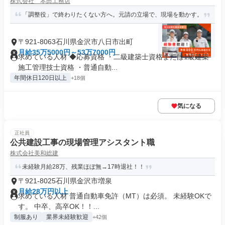
株式会社 本田工務店
「調整役」で終わりたくない方へ。元請の立場で、現場を動かす。
〒921-8063石川県金沢市八日市出町
月給35万5000円～53万7000円
求めている人材 ◆応募資格 ・二級建築士資格または1級建築
施工管理技士資格 ・普通自動...
年間休日120日以上
+18個
気になる
正社員
公共建設工事の現場管理アシスタント職
株式会社美和総建
未経験月給28万、残業ほぼ無→17時退社！！
〒921-8025石川県金沢市増泉
月給28万円以上
求めている人材 普通自動車免許（MT）は必須。 未経験OKで
す。 中卒、高卒OK！！...
制服あり
業界未経験歓迎
+42個