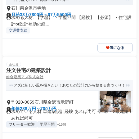
石川県金沢市寺地
月給33万7800円～67万5500円
求める人材: 【学歴】 ・学歴不問 【経験】 【必須】 ・住宅設
計or設計補助の経...
交通費支給
気になる
正社員
注文住宅の建築設計
総合建築アズ株式会社
アズに新しい風を招きたい！あなたの設計力から始まる家づくり！
〒920-0059石川県金沢市示野町
年俸288万円～700万円
求めている人材 ◎建築設計経験 あれば尚可 ◎1級・2級建築士
あれば尚可
フリーター歓迎
学歴不問
+15個