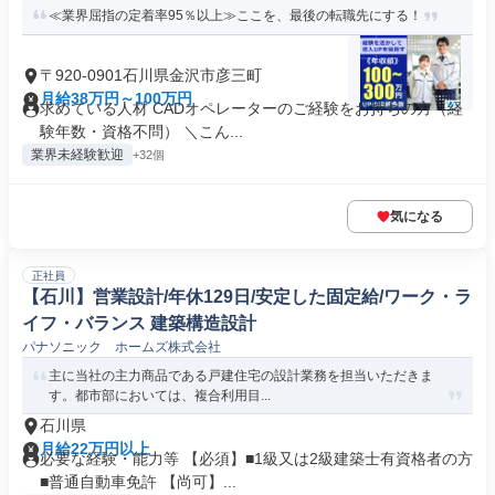
≪業界屈指の定着率95％以上≫ここを、最後の転職先にする！
〒920-0901石川県金沢市彦三町
月給38万円～100万円
求めている人材 CADオペレーターのご経験をお持ちの方（経
験年数・資格不問） ＼こん...
業界未経験歓迎
+32個
気になる
正社員
【石川】営業設計/年休129日/安定した固定給/ワーク・ラ
イフ・バランス 建築構造設計
パナソニック ホームズ株式会社
主に当社の主力商品である戸建住宅の設計業務を担当いただきま
す。都市部においては、複合利用目...
石川県
月給22万円以上
必要な経験・能力等 【必須】■1級又は2級建築士有資格者の方
■普通自動車免許 【尚可】...