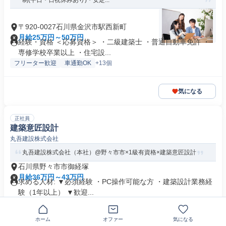
制(平日・日祝休みあり)・安定...
〒920-0027石川県金沢市駅西新町
月給25万円～50万円
経験・資格 ＜応募資格＞ ・二級建築士 ・普通自動車免許 ・
専修学校卒業以上 ・住宅設...
フリーター歓迎
車通勤OK
+13個
気になる
正社員
建築意匠設計
丸吾建設株式会社
丸吾建設株式会社（本社）@野々市市×1級有資格×建築意匠設計
石川県野々市市御経塚
月給36万円～43万円
求める人材: ▼必須経験 ・PC操作可能な方 ・建築設計業務経
験（1年以上） ▼歓迎...
ホーム
オファー
気になる
気になる