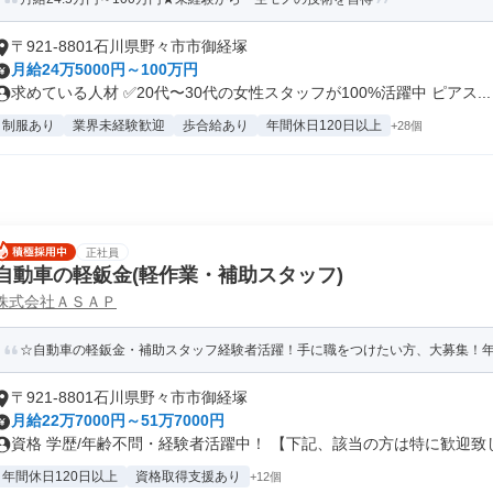
〒921-8801石川県野々市市御経塚
月給24万5000円～100万円
求めている人材 ✅20代〜30代の女性スタッフが100%活躍中 ピアス...
制服あり
業界未経験歓迎
歩合給あり
年間休日120日以上
+28個
正社員
自動車の軽鈑金(軽作業・補助スタッフ)
株式会社ＡＳＡＰ
☆自動車の軽鈑金・補助スタッフ経験者活躍！手に職をつけたい方、大募集！年
〒921-8801石川県野々市市御経塚
月給22万7000円～51万7000円
資格 学歴/年齢不問・経験者活躍中！ 【下記、該当の方は特に歓迎致しま
年間休日120日以上
資格取得支援あり
+12個