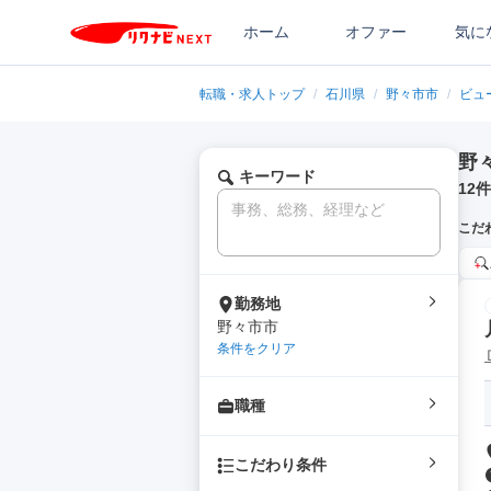
ホーム
オファー
気に
転職・求人トップ
/
石川県
/
野々市市
/
ビュ
野
キーワード
12
件
こだ
勤務地
野々市市
条件をクリア
職種
こだわり条件