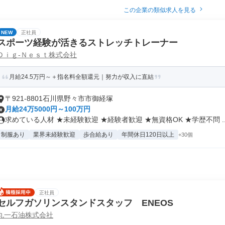
この企業の類似求人を見る
NEW
正社員
スポーツ経験が活きるストレッチトレーナー
Ｄｉｇ‐Ｎｅｓｔ株式会社
月給24.5万円～＋指名料全額還元｜努力が収入に直結
〒921-8801石川県野々市市御経塚
月給24万5000円～100万円
求めている人材 ★未経験歓迎 ★経験者歓迎 ★無資格OK ★学歴不問 ..
制服あり
業界未経験歓迎
歩合給あり
年間休日120日以上
+30個
正社員
セルフガソリンスタンドスタッフ ENEOS
丸一石油株式会社