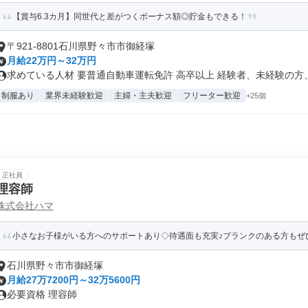
【賞与6.3カ月】同世代と差がつくボーナス額◎貯金もできる！
〒921-8801石川県野々市市御経塚
月給22万円～32万円
求めている人材 要普通自動車運転免許 高卒以上 経験者、未経験の方、.
制服あり
業界未経験歓迎
主婦・主夫歓迎
フリーター歓迎
+25個
正社員
理容師
株式会社ハマ
小さなお子様がいる方へのサポートあり◇待遇面も充実♪ブランクのある方もぜひ
石川県野々市市御経塚
月給27万7200円～32万5600円
必要資格 理容師