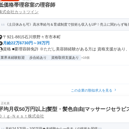
低価格帯理容室の理容師
株式会社カットツイン
《土日休みも可》高水準給与＆育成制度で技術も収入もUP！売上に関わらず毎月
〒921-8815石川県野々市市本町
月給22万6730円～39万円
資格 ■要理容師免許 ※ただし美容師経験がある方は 資格支援があり、理
業界未経験歓迎
歩合給あり
資格取得支援あり
+16個
この企業の類似求人を見る
正社員
平均月収50万円以上|髪型・髪色自由|マッサージセラピ
Ｄｉｇ‐Ｎｅｓｔ株式会社
月給24.5万円～100万円★未経験から一生モノの技術を習得