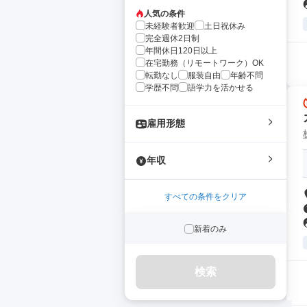
人気の条件
未経験者歓迎
土日祝休み
完全週休2日制
年間休日120日以上
在宅勤務（リモートワーク）OK
転勤なし
服装自由
年齢不問
学歴不問
語学力を活かせる
雇用形態
年収
すべての条件をクリア
新着のみ
検索