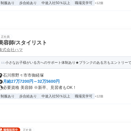
制服あり
歩合給あり
中途入社50％以上
職場見学可
+12個
正社員
美容師/スタイリスト
株式会社ハマ
小さなお子様がいる方へのサポート体制あり★ブランクのある方もエントリーでき
石川県野々市市御経塚
月給27万7200円～32万5600円
必要資格 美容師 ※新卒、見習者もOK！
制服あり
歩合給あり
中途入社50％以上
職場見学可
+12個
正社員