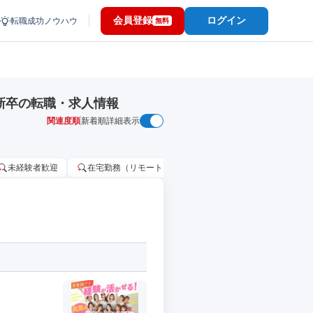
会員登録
ログイン
転職成功ノウハウ
無料
新卒の転職・求人情報
関連度順
新着順
詳細表示
未経験者歓迎
在宅勤務（リモートワーク）OK
家賃補助・住宅手当