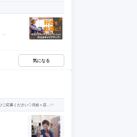
..
気になる
ご応募ください◇月給＋店...