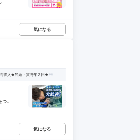
..
気になる
★高収入★昇給・賞与年２回★
...
気になる