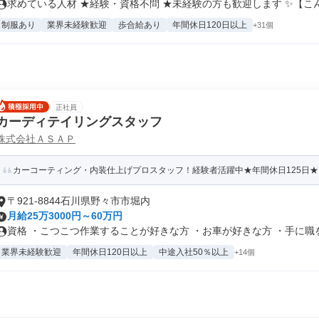
求めている人材 ★経験・資格不問 ★未経験の方も歓迎します ✨【こん.
制服あり
業界未経験歓迎
歩合給あり
年間休日120日以上
+31個
正社員
カーディテイリングスタッフ
株式会社ＡＳＡＰ
カーコーティング・内装仕上げプロスタッフ！経験者活躍中★年間休日125日
〒921-8844石川県野々市市堀内
月給25万3000円～60万円
資格 ・こつこつ作業することが好きな方 ・お車が好きな方 ・手に職をつ
業界未経験歓迎
年間休日120日以上
中途入社50％以上
+14個