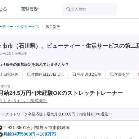
なる
閲覧履歴
求人検索
ーティー・生活サービス
/
第二新卒
々市市（石川県）、ビューティー・生活サービスの第二
1
〜
12
件目を表示中
わり条件の追加設定を忘れていませんか？
土日祝休み
年間休日120日以上
完全週休2日制
学歴不問
正社員
月給24.5万円~|未経験OKのストレッチトレーナー
Ｄｉｇ‐Ｎｅｓｔ株式会社
ナイトワーク卒業応援｜最大月収100万円｜指名料100％還元
〒921-8801石川県野々市市御経塚
月給34万5000円～100万円